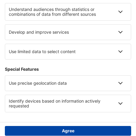
Cele mai bune locuri de cazare - regiuni
Cazare in Goa
Cazare in Goa
Cazare în Iguazú
Cazare in Upper Povazie
Cazare in Sliven
Cazare in Marino Ballena National Park
Cazare in Mesa Verde National Park