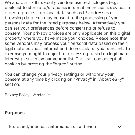
Caută rapid şi uşor
Ofertă adaptată aşteptărilor tale.
Planifică ȋn siguranţă
Rezervare fără griji cu opțiune gratuită de anulare.
Economiseşte mai mult
Prețuri atractive și oferte speciale pentru utilizatorii
conectați.
Cazarea preferată
Alege din peste 1,3 mil. de opţiuni: hoteluri, cabane,
apartamente și altele.
Cele mai căutate cazări de către utilizatorii eSky
Cazare în India - Orașe populare