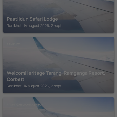
Paatlidun Safari Lodge
Ranikhet, 14 august 2026, 2 nopți
RANIKHET
WelcomHeritage Tarangi Ramganga Resort,
Corbett
Ranikhet, 14 august 2026, 2 nopți
RAMNAGAR UPON KASHIPUR