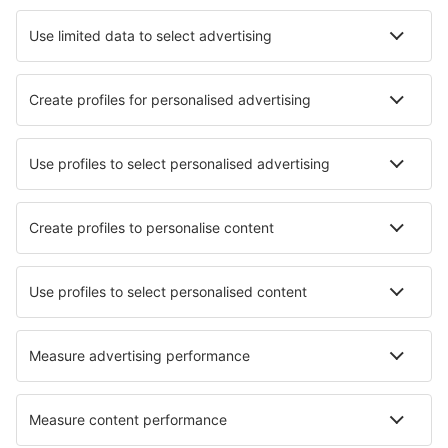
Cazare în Mumbai
Cazare în Hyderabad
Cazare în Varanasi
Cazare în New Delhi
Cazare în Jaipur
Cazare în Aluva
Cazare în Bhuj
Cazare în Kota
Cazare în Gaya
Cazare în Panipat
Cele mai bune locuri de cazare - orașe
Cazare în Haundorf
Cazare în Bollnas
Cazare în Klamath
Cazare în Dobrnič
Cazare în Vrhnika
Cazare în Romagne
Cazare în Gid‘ona
Cazare în Big White
Cazare în Wendisch Rietz
Cazare în Ile-Bizard