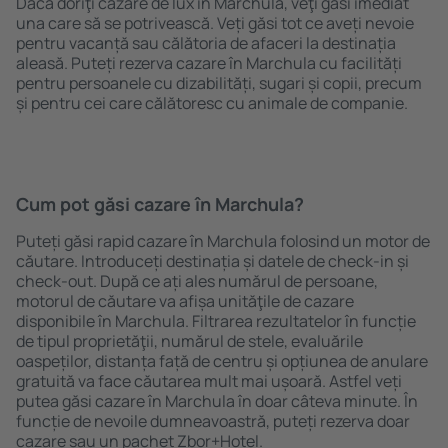
Dacă doriţi cazare de lux în Marchula, veţi găsi imediat
una care să se potrivească. Veți găsi tot ce aveți nevoie
pentru vacanță sau călătoria de afaceri la destinația
aleasă. Puteți rezerva cazare în Marchula cu facilități
pentru persoanele cu dizabilități, sugari și copii, precum
și pentru cei care călătoresc cu animale de companie.
Cum pot găsi cazare în Marchula?
Puteți găsi rapid cazare în Marchula folosind un motor de
căutare. Introduceți destinația și datele de check-in și
check-out. După ce ați ales numărul de persoane,
motorul de căutare va afișa unităţile de cazare
disponibile în Marchula. Filtrarea rezultatelor în funcție
de tipul proprietăţii, numărul de stele, evaluările
oaspeților, distanța față de centru și opțiunea de anulare
gratuită va face căutarea mult mai ușoară. Astfel veți
putea găsi cazare în Marchula în doar câteva minute. În
funcție de nevoile dumneavoastră, puteți rezerva doar
cazare sau un pachet Zbor+Hotel.