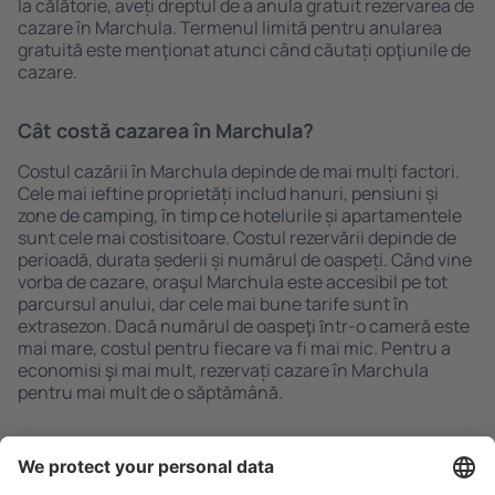
la călătorie, aveți dreptul de a anula gratuit rezervarea de
cazare în Marchula. Termenul limită pentru anularea
gratuită este menţionat atunci când căutați opţiunile de
cazare.
Cât costă cazarea în Marchula?
Costul cazării în Marchula depinde de mai mulți factori.
Cele mai ieftine proprietăți includ hanuri, pensiuni și
zone de camping, în timp ce hotelurile și apartamentele
sunt cele mai costisitoare. Costul rezervării depinde de
perioadă, durata șederii și numărul de oaspeți. Când vine
vorba de cazare, oraşul Marchula este accesibil pe tot
parcursul anului, dar cele mai bune tarife sunt în
extrasezon. Dacă numărul de oaspeţi ȋntr-o cameră este
mai mare, costul pentru fiecare va fi mai mic. Pentru a
economisi şi mai mult, rezervați cazare în Marchula
pentru mai mult de o săptămână.