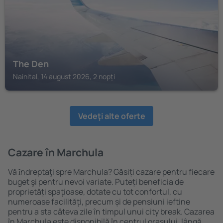
The Den
Nainital, 14 august 2026, 2 nopți
Vedeţi alte oferte
Cazare în Marchula
Vă ȋndreptaţi spre Marchula? Găsiți cazare pentru fiecare
buget şi pentru nevoi variate. Puteți beneficia de
proprietăți spațioase, dotate cu tot confortul, cu
numeroase facilități, precum și de pensiuni ieftine
pentru a sta câteva zile în timpul unui city break. Cazarea
în Marchula este disponibilă în centrul orașului, lângă