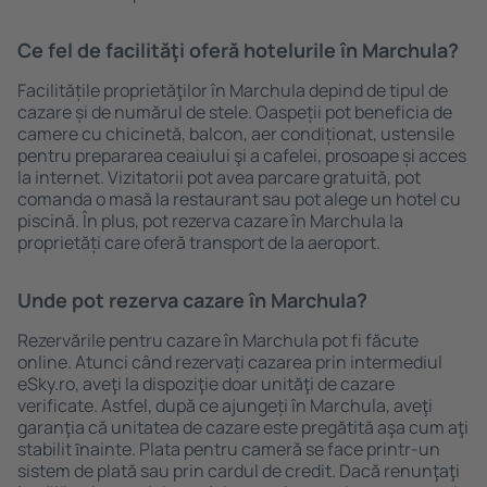
Ce fel de facilităţi oferă hotelurile în Marchula?
Facilitățile proprietăţilor în Marchula depind de tipul de
cazare și de numărul de stele. Oaspeții pot beneficia de
camere cu chicinetă, balcon, aer condiționat, ustensile
pentru prepararea ceaiului şi a cafelei, prosoape și acces
la internet. Vizitatorii pot avea parcare gratuită, pot
comanda o masă la restaurant sau pot alege un hotel cu
piscină. În plus, pot rezerva cazare în Marchula la
proprietăți care oferă transport de la aeroport.
Unde pot rezerva cazare în Marchula?
Rezervările pentru cazare în Marchula pot fi făcute
online. Atunci când rezervați cazarea prin intermediul
eSky.ro, aveţi la dispoziţie doar unităţi de cazare
verificate. Astfel, după ce ajungeți în Marchula, aveţi
garanţia că unitatea de cazare este pregătită aşa cum aţi
stabilit ȋnainte. Plata pentru cameră se face printr-un
sistem de plată sau prin cardul de credit. Dacă renunţaţi