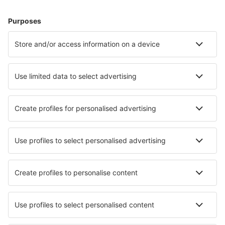
Hoteluri în Madrid
Hoteluri în Malaga
Hoteluri în Barcelona
Hoteluri în Marbella
Hoteluri în Mijas
Hoteluri în Palma de Mallorca
Hoteluri în Campos
Hoteluri în Pulpi
Hoteluri în Benahavis
Hoteluri în Ayamonte
Cele mai bune hoteluri - orașe
Hoteluri în Kamala
Hoteluri în Pélussin
Hoteluri în Novi Vinodolski
Hoteluri în Çiftlikköyü
Hoteluri în Alcáçovas
Hoteluri în Steene
Hoteluri în Sanfront
Hoteluri în Kall
Hoteluri în Egersund
Hoteluri în Ablis