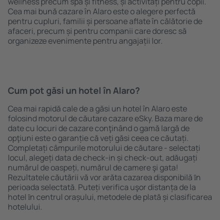
wellness precum spa și fitness, și activități pentru copii.
Cea mai bună cazare în Alaro este o alegere perfectă
pentru cupluri, familii și persoane aflate în călătorie de
afaceri, precum și pentru companii care doresc să
organizeze evenimente pentru angajații lor.
Cum pot găsi un hotel în Alaro?
Cea mai rapidă cale de a găsi un hotel în Alaro este
folosind motorul de căutare cazare eSky. Baza mare de
date cu locuri de cazare conţinând o gamă largă de
opţiuni este o garanție că veți găsi ceea ce căutați.
Completați câmpurile motorului de căutare - selectați
locul, alegeți data de check-in și check-out, adăugați
numărul de oaspeți, numărul de camere şi gata!
Rezultatele căutării vă vor arăta cazarea disponibilă ȋn
perioada selectată. Puteți verifica uşor distanța de la
hotel ȋn centrul orașului, metodele de plată și clasificarea
hotelului.