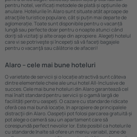
pentru hotel, verificați metodele de plată și opțiunile de
anulare. Hotelurile în Alaro sunt situate atât aproape de
atracţiile turistice populare, cât și puțin mai departe de
aglomerație. Toate sunt disponibile pentru o vacanță
lungă sau perfecte doar pentru o noapte atunci când
doriţi să vizitaţi şi alte oraşe din apropiere. Alegeți hotelul
care vi se potriveşte și începeți să vă faceți bagajele
pentru o vacanţă sau călătorie de afaceri!
Alaro – cele mai bune hoteluri
O varietate de servicii și o locație atractivă sunt câteva
dintre elementele cheie ale unui hotel All-Inclusive de
succes. Cele mai bune hoteluri din Alaro garantează cel
mai înalt standard pentru servicii și o gamă largă de
facilități pentru oaspeți. O cazare cu standarde ridicate
oferă cea mai bună locație, ȋn apropiere de principalele
distracţii din Alaro. Oaspeții pot folosi parcarea gratuită și
pot alege o cameră sau un apartament care să
corespundă perfect nevoilor lor. Este posibil ca hotelurile
cu standarde ȋnalte să ofere un meniu variabil, zone de