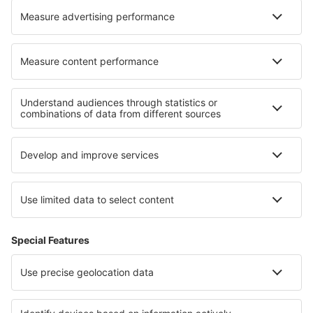
Cele mai bune hoteluri - regiuni
Hoteluri in Costa del Maresme
Hoteluri in Costa de la Luz
Hoteluri in Pyrenees Mountains
Hoteluri in Menorca
Hoteluri in Costa del Azahar
Hoteluri in Roztocze
Hoteluri in Exuma
Hoteluri in Guerrero
Hoteluri in Voievodatul Pomerania Occidentală
Hoteluri in Massachusetts