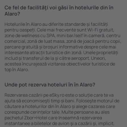
Ce fel de facilităţi voi găsi ȋn hotelurile din în
Alaro?
Hotelurile în Alaro au diferite standarde și facilități
pentru oaspeți. Cele mai frecvente sunt Wi-Fi gratuit,
zone de wellness cu SPA, mini bar/seif în cameră, centru
comercial, zonă de luat masa, zonă de joacă pentru copii,
parcare gratuită și broșuri informative despre cele mai
interesante atracții turistice din zonă. Unele proprietăți
includ și transferul de la și către aeroport. Uneori,
acestea încurajează vizitarea obiectivelor turistice de
top în Alaro.
Unde pot rezerva hoteluri ȋn în Alaro?
Rezervarea cazării pe eSky.ro este o soluție care te va
ajuta să economiseşti timp și bani. Foloseşte motorul de
căutare a hotelurilor din în Alaro și alege cazarea care
corespunde cerințelor tale. Multe persoane au ales
pachetul Zbor+Hotel care ȋnseamnă rezervarea
instantanee a biletelor de avion şi a cazării şi, implicit,