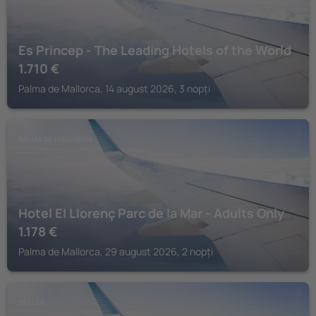
Es Princep - The Leading Hotels of the World
1.710
€
Palma de Mallorca, 14 august 2026, 3 nopți
PALMA DE MALLORCA
Hotel El Llorenç Parc de la Mar - Adults Only
1.178
€
Palma de Mallorca, 29 august 2026, 2 nopți
SOLLER