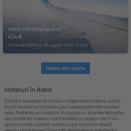
Hotel HM Balanguera
424
€
Palma de Mallorca, 30 august 2026, 2 nopți
Vedeţi alte oferte
Hoteluri în Alaro
Există o varietate de hoteluri disponibile în Alaro, astfel
încât fiecare turist poate găsi cazare potrivită nevoilor
sale. Preferați un hotel All-Inclusive cu standarde ȋnalte
sau preferați hoteluri confortabile cu preţuri mici? Cu
ajutorul nostru puteți rezerva uşor cazare în Alaro}
pentru orice buget! Selectați destinația şi standardul