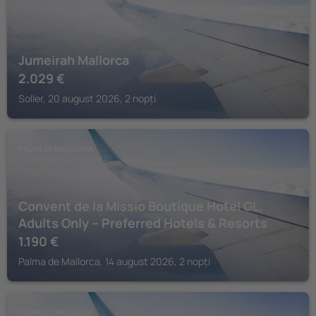
Jumeirah Mallorca
2.029
€
Soller, 20 august 2026, 2 nopți
PALMA DE MALLORCA
Convent de la Missio Boutique Hotel GL,
Adults Only – Preferred Hotels & Resorts
1.190
€
Palma de Mallorca, 14 august 2026, 2 nopți
PALMA DE MALLORCA