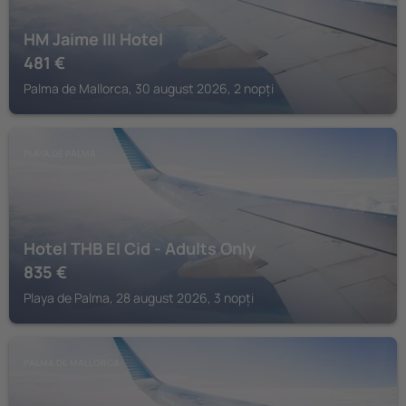
HM Jaime III Hotel
481
€
Palma de Mallorca, 30 august 2026, 2 nopți
PLAYA DE PALMA
Hotel THB El Cid - Adults Only
835
€
Playa de Palma, 28 august 2026, 3 nopți
PALMA DE MALLORCA