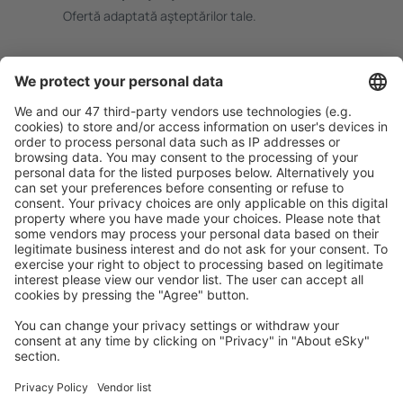
Ofertă adaptată aşteptărilor tale.
Planifică ȋn siguranţă
Rezervare fără griji cu opțiune gratuită de anulare.
Economiseşte mai mult
Prețuri atractive și oferte speciale pentru utilizatorii
conectați.
Cazarea preferată
Alege din peste 1,3 mil. de opţiuni: hoteluri, cabane,
apartamente și altele.
Cele mai căutate hoteluri de către utilizatorii eSky
Hoteluri în Spania - Orașe populare