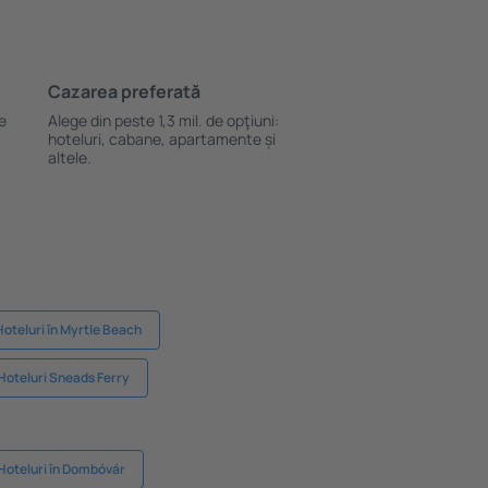
Cazarea preferată
le
Alege din peste 1,3 mil. de opţiuni:
hoteluri, cabane, apartamente și
altele.
Hoteluri în Myrtle Beach
Hoteluri Sneads Ferry
Hoteluri în Dombóvár