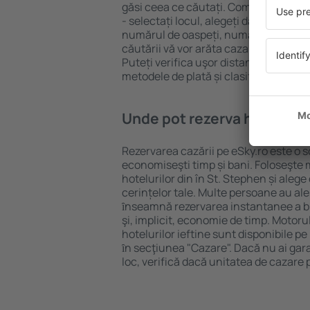
găsi ceea ce căutați. Completați câm
- selectați locul, alegeți data de che
numărul de oaspeți, numărul de camer
căutării vă vor arăta cazarea disponib
Puteți verifica uşor distanța de la hot
metodele de plată și clasificarea hote
Unde pot rezerva hoteluri ȋ
Rezervarea cazării pe eSky.ro este o so
economiseşti timp și bani. Foloseşte 
hotelurilor din în St. Stephen și ale
cerințelor tale. Multe persoane au al
ȋnseamnă rezervarea instantanee a bile
şi, implicit, economie de timp. Motoru
hotelurilor ieftine sunt disponibile pe
ȋn secţiunea "Cazare". Dacă nu ai gar
loc, verifică dacă unitatea de cazare 