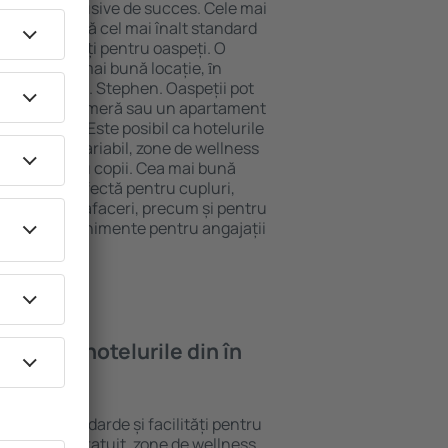
tel All-Inclusive de succes. Cele mai
en garantează cel mai înalt standard
gă de facilități pentru oaspeți. O
 oferă cea mai bună locație, ȋn
tracţii din St. Stephen. Oaspeții pot
 pot alege o cameră sau un apartament
voilor lor. Este posibil ca hotelurile
 un meniu variabil, zone de wellness
ivități pentru copii. Cea mai bună
 alegere perfectă pentru cupluri,
 călătorie de afaceri, precum și pentru
ganizeze evenimente pentru angajații
oi găsi ȋn hotelurile din în
diferite standarde și facilități pentru
sunt Wi-Fi gratuit, zone de wellness