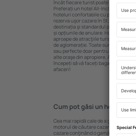
încât fiecare turist poate găsi cazare 
Preferați un hotel All-Inclusive cu st
hoteluri confortabile cu preţuri mici?
rezerva uşor cazare în St. Stephen} p
destinația şi standardul pentru hotel,
și opțiunile de anulare. Hotelurile în 
aproape de atracţiile turistice popula
de aglomerație. Toate sunt disponibi
sau perfecte doar pentru o noapte atun
alte oraşe din apropiere. Alegeți hotelu
începeți să vă faceți bagajele pentru 
afaceri!
Cum pot găsi un hotel în S
Cea mai rapidă cale de a găsi un hotel
motorul de căutare cazare eSky. Baza
cazare conţinând o gamă largă de opţi