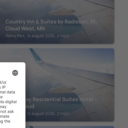
Country Inn & Suites by Radisson, St.
Cloud West, MN
Waite Park, 14 august 2026, 2 nopți
WAITE PARK
GrandStay Residential Suites Hotel -
Saint Cloud
Waite Park, 14 august 2026, 2 nopți