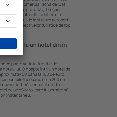
eră, centru comercial, zonă de luat
opii, parcare gratuită și broșuri
interesante atracții turistice din
d și transferul de la și către aeroport.
vizitarea obiectivelor turistice de top
e cazare la un hotel din în
tephen poate varia în funcție de
ia hotelului. O noapte într-un hotel de
aproximativ 50 până la 100 de euro.
nt disponibile ȋncepând de la 200 de
 cazare ieftină, consultă oferta
el de pe eSky.ro, care ȋţi permite să
vion instantaneu.