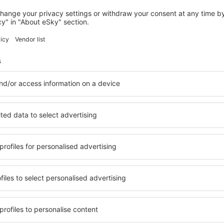
WAITE PARK
Best Western Plus Kelly Inn
Waite Park, 14 august 2026, 2 nopți
Vedeți mai multe hoteluri în St. Stephen
en
St. Stephen – c
ile în St. Stephen, astfel
O varietate de servicii și o 