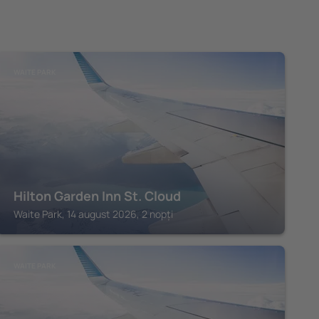
WAITE PARK
Hilton Garden Inn St. Cloud
Waite Park, 14 august 2026, 2 nopți
WAITE PARK