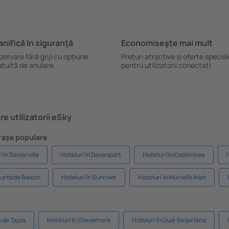
anifică ȋn siguranţă
Economiseşte mai mult
zervare fără griji cu opțiune
Prețuri atractive și oferte specia
atuită de anulare.
pentru utilizatorii conectați.
e utilizatorii eSky
Orașe populare
 în Sevierville
Hoteluri în Davenport
Hoteluri în Kissimmee
Surfside Beach
Hoteluri în Sunriver
Hoteluri în Murrells Inlet
a de Tapia
Hoteluri în Slievemore
Hoteluri în Oud-Beijerland