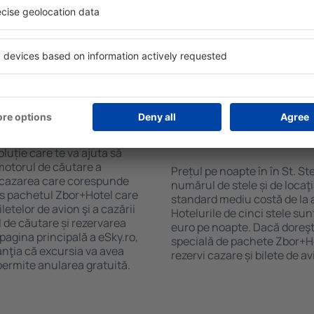
purile motorului de căutare
cu SPA, mini bar/seif în cam
ck-in și check-out, adăugați
masa, zonă de joacă pentru c
e şi gata! Rezultatele
informative despre cele mai 
ilă ȋn perioada selectată.
zonă. Unele proprietăți inclu
el ȋn centrul orașului,
Uneori, acestea încurajează 
lului.
în St. Stephen.
n în St. Stephen?
Cât costă o noapte d
St. Stephen?
luție care te va ajuta să
motorul de căutare a
Prețul pe noapte în în St. S
ge cazarea care corespunde
numărul de stele și de locaţ
es pachetul Zbor+Hotel care
standard mediu costă de la 
telor de avion şi a cazării
Hotelurile de cinci stele su
l de căutare și rezervarea
euro pe noapte. Dacă doreşti
 pagina principală a eSky.ro,
specială de pachete Zbor+Hot
anţia că excursia va avea
rezervi cazare și bilete de a
permite anularea gratuită.