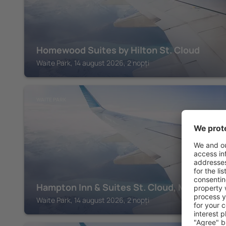
Homewood Suites by Hilton St. Cloud
Waite Park, 14 august 2026, 2 nopți
WAITE PARK
Hampton Inn & Suites St. Cloud, MN
Waite Park, 14 august 2026, 2 nopți