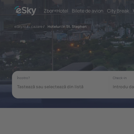
Zbor+Hotel
Bilete de avion
City Break
eSky.ro
/
cazare
/
Hoteluri în St. Stephen