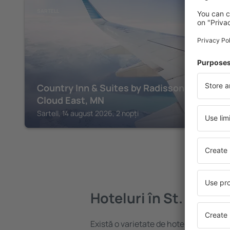
SARTELL
Country Inn & Suites by Radisson, St.
Cloud East, MN
Sartell, 14 august 2026, 2 nopți
Hoteluri în St. Steph
Există o varietate de hoteluri disponib