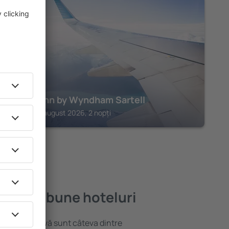
SARTELL
AmericInn by Wyndham Sartell
Sartell, 14 august 2026, 2 nopți
ele mai bune hoteluri
locație atractivă sunt câteva dintre