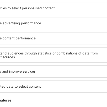
potrivită nevoilor sale.
elementele cheie ale unui ho
andarde ȋnalte sau preferați
bune hoteluri din St. Steph
 Cu ajutorul nostru puteți
pentru servicii și o gamă lar
entru orice buget! Selectați
cazare cu standarde ridicate
 verificați metodele de plată
apropiere de principalele dis
St. Stephen sunt situate atât
folosi parcarea gratuită și
re, cât și puțin mai departe
care să corespundă perfect ne
le pentru o vacanță lungă
cu standarde ȋnalte să ofere
ci când doriţi să vizitaţi şi
precum spa și fitness, și act
l care vi se potriveşte și
cazare în St. Stephen este o
o vacanţă sau călătorie de
familii și persoane aflate în
companii care doresc să or
lor.
t. Stephen?
Ce fel de facilităţi v
St. Stephen?
 în St. Stephen este folosind
 mare de date cu locuri de
Hotelurile în St. Stephen au 
uni este o garanție că veți
oaspeți. Cele mai frecvente 