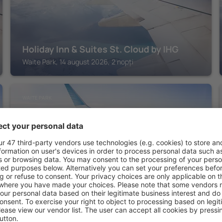
Holiday Inn & Suites St. Cloud by IHG
Waite Park, 14 august 2026, 2 nopți
WAITE PARK
AmericInn by Wyndham St. Cloud MN
Shopping Area
Waite Park, 14 august 2026, 2 nopți