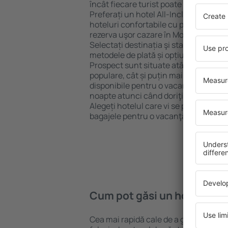
încât fiecare turist poate găsi cazare 
Preferați un hotel All-Inclusive cu st
hoteluri confortabile cu preţuri mici?
rezerva uşor cazare în Mount Prospec
Selectați destinația şi standardul pent
metodele de plată și opțiunile de anul
Prospect sunt situate atât aproape de 
populare, cât și puțin mai departe de
disponibile pentru o vacanță lungă s
noapte atunci când doriţi să vizitaţi ş
Alegeți hotelul care vi se potriveşte și
bagajele pentru o vacanţă sau călător
Cum pot găsi un hotel în 
Cea mai rapidă cale de a găsi un hote