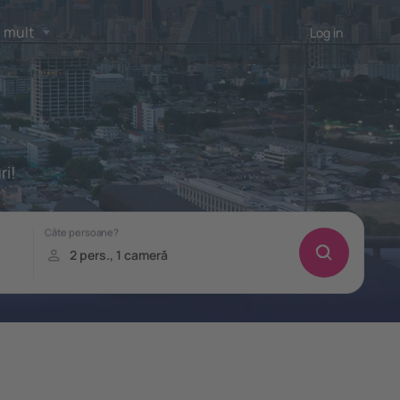
 mult
Log in
ri!