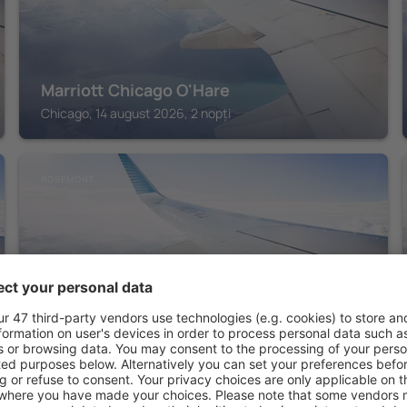
Marriott Chicago O'Hare
Chicago, 14 august 2026, 2 nopți
ROSEMONT
The Westin O'Hare
Rosemont, 14 august 2026, 2 nopți