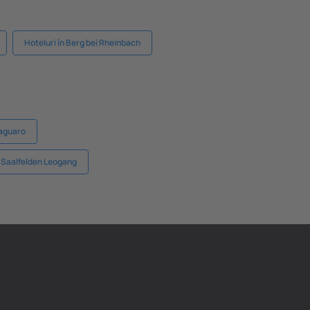
Hoteluri în Berg bei Rheinbach
Saguaro
n Saalfelden Leogang