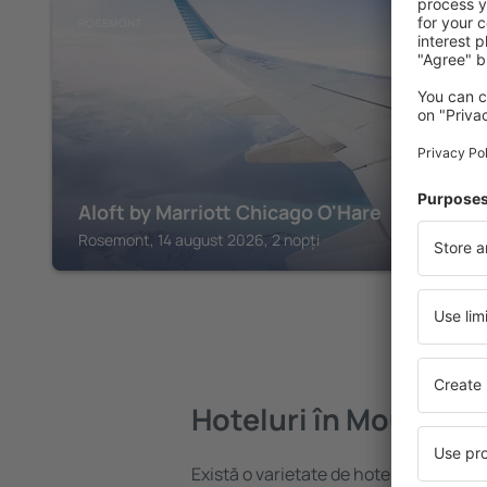
ROSEMONT
Aloft by Marriott Chicago O'Hare
Rosemont, 14 august 2026, 2 nopți
Hoteluri în Mount P
Există o varietate de hoteluri disponi