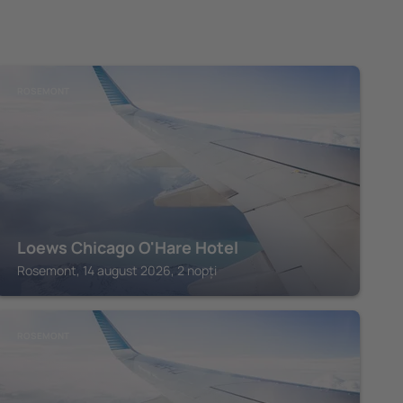
ROSEMONT
Loews Chicago O'Hare Hotel
Rosemont, 14 august 2026, 2 nopți
ROSEMONT