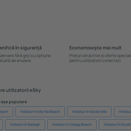
anifică ȋn siguranţă
Economiseşte mai mult
zervare fără griji cu opțiune
Prețuri atractive și oferte specia
atuită de anulare.
pentru utilizatorii conectați.
e utilizatorii eSky
Orașe populare
nport
Hoteluri în Myrtle Beach
Hoteluri în Sevierville
Hotelu
Hoteluri în Raleigh
Hoteluri în Osage Beach
Hoteluri în Scot