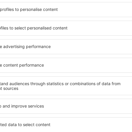
potrivită nevoilor sale.
O varietate de servicii și o 
andarde ȋnalte sau preferați
elementele cheie ale unui ho
 Cu ajutorul nostru puteți
bune hoteluri din Mount Pro
t} pentru orice buget!
standard pentru servicii și o
ru hotel, verificați
oaspeți. O cazare cu standa
are. Hotelurile în Mount
locație, ȋn apropiere de prin
atracţiile turistice
Oaspeții pot folosi parcarea
 aglomerație. Toate sunt
apartament care să corespund
au perfecte doar pentru o
ca hotelurile cu standarde ȋ
i alte oraşe din apropiere.
de wellness precum spa și fit
 începeți să vă faceți
mai bună cazare în Mount Pr
ie de afaceri!
pentru cupluri, familii și per
precum și pentru companii 
evenimente pentru angajații 
Mount Prospect?
Ce fel de facilităţi v
Mount Prospect?
l în Mount Prospect este