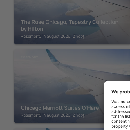
The Rose Chicago, Tapestry Collection
by Hilton
Rosemont, 14 august 2026, 2 nopți
ROSEMONT
Chicago Marriott Suites O'Hare
Rosemont, 14 august 2026, 2 nopți