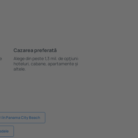
Cazarea preferată
le
Alege din peste 1,3 mil. de opţiuni:
hoteluri, cabane, apartamente și
altele.
ri în Panama City Beach
tsdale