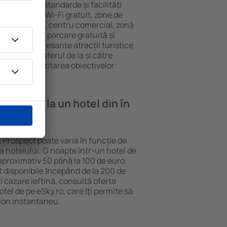
au diferite standarde și facilități
cvente sunt Wi-Fi gratuit, zone de
eif în cameră, centru comercial, zonă
pentru copii, parcare gratuită și
ele mai interesante atracții turistice
clud și transferul de la și către
curajează vizitarea obiectivelor
ospect.
e cazare la un hotel din în
 Prospect poate varia în funcție de
ia hotelului. O noapte într-un hotel de
aproximativ 50 până la 100 de euro.
nt disponibile ȋncepând de la 200 de
 cazare ieftină, consultă oferta
el de pe eSky.ro, care ȋţi permite să
vion instantaneu.