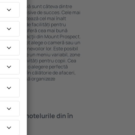
locație atractivă sunt câteva dintre
tel All-Inclusive de succes. Cele mai
spect garantează cel mai înalt
 gamă largă de facilități pentru
rde ridicate oferă cea mai bună
cipalele distracţii din Mount Prospect.
 gratuită și pot alege o cameră sau un
ă perfect nevoilor lor. Este posibil
nalte să ofere un meniu variabil, zone
ness, și activități pentru copii. Cea
ospect este o alegere perfectă
soane aflate în călătorie de afaceri,
care doresc să organizeze
lor.
oi găsi ȋn hotelurile din în