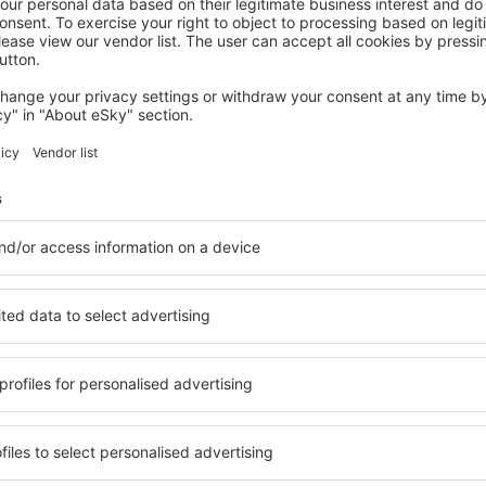
ROSEMONT
Crowne Plaza Chicago Ohare Hotel &
Conf Ctr by IHG
Rosemont, 14 august 2026, 2 nopți
Vedeți mai multe hoteluri în Mount Prospect
rospect
Mount Prospect
hoteluri
bile în Mount Prospect, astfel