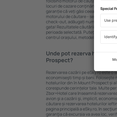
folosind motorul de căutare cazare e
locuri de cazare conţinând o gamă lar
garanție că veți găsi ceea ce căutați
motorului de căutare - selectați locul
check-out, adăugați numărul de oasp
gata! Rezultatele căutării vă vor arăt
perioada selectată. Puteți verifica uşo
centrul orașului, metodele de plată și 
Unde pot rezerva hoteluri ȋ
Prospect?
Rezervarea cazării pe eSky.ro este o so
economiseşti timp și bani. Foloseşte 
hotelurilor din în Mount Prospect și 
corespunde cerințelor tale. Multe pe
Zbor+Hotel care ȋnseamnă rezervarea 
avion şi a cazării şi, implicit, econom
căutare și rezervarea hotelurilor iefti
pagina principală a eSky.ro, ȋn secţiu
garanţia că excursia va avea loc, ver