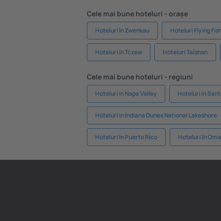
Cele mai bune hoteluri - orașe
Hoteluri în Zwenkau
Hoteluri Flying Fi
Hoteluri în Tczew
Hoteluri Taishan
Cele mai bune hoteluri - regiuni
Hoteluri in Napa Valley
Hoteluri in Sant
Hoteluri in Indiana Dunes National Lakeshore
Hoteluri în Puerto Rico
Hoteluri în Om