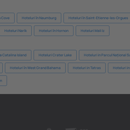
sh Cove
Hoteluri în Naumburg
Hoteluri în Saint-Etienne-les-Orgues
Hoteluri Narlk
Hoteluri în Hornon
Hoteluri Mali Iz
a Catalina Island
Hoteluri Crater Lake
Hoteluri in Parcul Național 
Hoteluri în West Grand Bahama
Hoteluri in Tatras
Hoteluri i
an