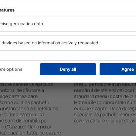
Sky. Baza mare de date cu
Hotelurile în Mount Prospect 
gă de opţiuni este o
pentru oaspeți. Cele mai fre
. Completați câmpurile
wellness cu SPA, mini bar/s
, alegeți data de check-in și
de luat masa, zonă de joacă 
eți, numărul de camere şi
broșuri informative despre c
a cazarea disponibilă ȋn
din zonă. Unele proprietăți in
r distanța de la hotel ȋn
aeroport. Uneori, acestea în
clasificarea hotelului.
turistice de top în Mount Pr
n în Mount
Cât costă o noapte d
Mount Prospect?
luție care te va ajuta să
Prețul pe noapte în în Mount
motorul de căutare a
numărul de stele și de locaţ
alege cazarea care
standard mediu costă de la 
rsoane au ales pachetul
Hotelurile de cinci stele su
instantanee a biletelor de
euro pe noapte. Dacă doreşti
ie de timp. Motorul de
specială de pachete Zbor+Hot
ne sunt disponibile pe
rezervi cazare și bilete de a
nea "Cazare". Dacă nu ai
ifică dacă unitatea de cazare