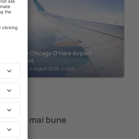
ROSEMONT
Sonesta Chicago O'Hare Airport
Rosemont
Rosemont, 14 august 2026, 2 nopți
 – cele mai bune