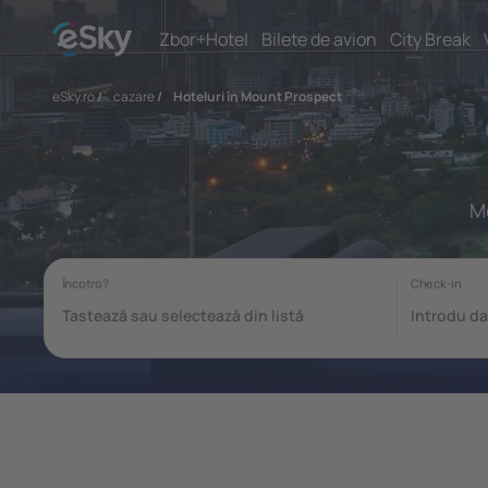
Zbor+Hotel
Bilete de avion
City Break
eSky.ro
/
cazare
/
Hoteluri în Mount Prospect
Mo