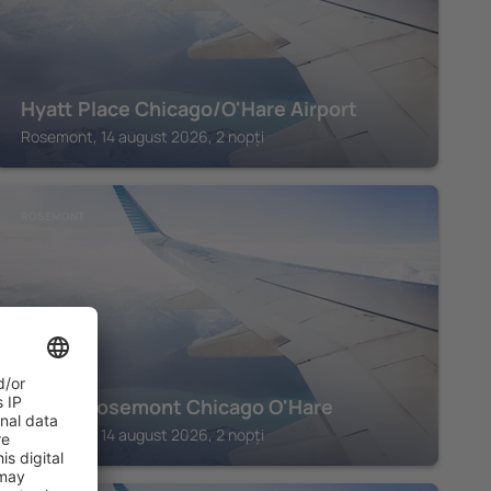
Hyatt Place Chicago/O'Hare Airport
Rosemont, 14 august 2026, 2 nopți
ROSEMONT
Hilton Rosemont Chicago O'Hare
Rosemont, 14 august 2026, 2 nopți