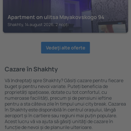
Apartment on ulitsa Mayakovskogo 94
Shakhty, 14 august 2026, 2 nopți
Vedeţi alte oferte
Cazare în Shakhty
Vă ȋndreptaţi spre Shakhty? Găsiți cazare pentru fiecare
buget şi pentru nevoi variate. Puteți beneficia de
proprietăți spațioase, dotate cu tot confortul, cu
numeroase facilități, precum și de pensiuni ieftine
pentru a sta câteva zile în timpul unui city break. Cazarea
în Shakhty este disponibilă în centrul orașului, lângă
aeroport și în cartiere sau regiuni mai puțin populare.
Acest lucru vă va ajuta să găsiţi unităţi de cazare în
funcție de nevoi și de planurile ulterioare.