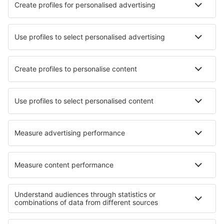
Cazare în Vsevolozhsk
Cazare Angarsk
Cazare în El'brus
Cazare în Taganrog
Cazare în Pushkin
Cazare în Tver
Cele mai bune locuri de cazare - orașe
Cazare în Mezraia
Cazare în Chelsea
Cazare Isovol
Cazare în Marsous
Cazare în Malignant Cove
Cazare în Hohenbercha
Cazare în Barnbach
Cazare în Telukbakau
Cazare în Para De Minas
Cazare în Tierra Verde
Cele mai bune locuri de cazare - regiuni