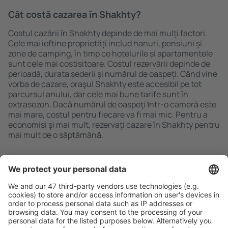
Cât costă cazarea în Shakhty?
Costul cazării în Shakhty depinde de mai mulți factori.
Cele mai ieftine proprietăți includ hanuri, pensiuni și
zone de camping, în timp ce hotelurile și apartamentele
sunt cele mai costisitoare. Costul rezervării depinde de
perioadă, durata șederii și numărul de oaspeți. Când vine
vorba de cazare, oraşul Shakhty este accesibil pe tot
parcursul anului, dar cele mai bune tarife sunt în
extrasezon. Dacă numărul de oaspeţi ȋntr-o cameră este
mai mare, costul pentru fiecare va fi mai mic. Pentru a
economisi şi mai mult, rezervați cazare în Shakhty pentru
mai mult de o săptămână.
Caută rapid şi uşor
Ofertă adaptată aşteptărilor tale.