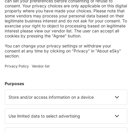
Planifică ȋn siguranţă
Rezervare fără griji cu opțiune gratuită de anulare.
Economiseşte mai mult
Prețuri atractive și oferte speciale pentru utilizatorii
conectați.
Cazarea preferată
Alege din peste 1,3 mil. de opţiuni: hoteluri, cabane,
apartamente și altele.
Cele mai căutate cazări de către utilizatorii eSky
Cazare în Federaţia Rusă - Orașe populare
Cazare Timiryazevskiy
Cazare Donskoy
Cazare Gorelovo
Cazare în Adler