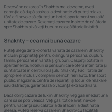
Rezervând cazarea în Shakhty mai devreme, aveți
garanţia că după sosirea la destinație vă puteţi relaxa,
fără a fi nevoie să căutaţi un hotel, apartament sau altă
unitate de cazare. Rezervaţi cazarea înainte de călătoria
spre Shakhty și vă veţi bucura de o călătorie liniştită.
Shakhty – cea mai bună cazare
Puteți alege dintr-o ofertă variată de cazare în Shakhty,
inclusiv proprietăți pentru o singură persoană, cupluri,
familii, persoane ȋn vârstă și grupuri. Oaspeţii pot sta în
apartamente, hoteluri și pensiuni care oferă intimitate și
sunt situate în centrul orașului Shakhty. Facilitățile din
apropiere, inclusiv companii de închirieri auto, transport
public, magazine, centre de reparaţii și locuri de relaxare
sau distracţie, garantează o vacanță extraordinară.
Dacă doriţi cazare de lux în Shakhty, veţi găsi imediat una
care să se potrivească. Veți găsi tot ce aveți nevoie
pentru vacanță sau călătoria de afaceri la destinația
aleasă. Puteți rezerva cazare în Shakhty cu facilități