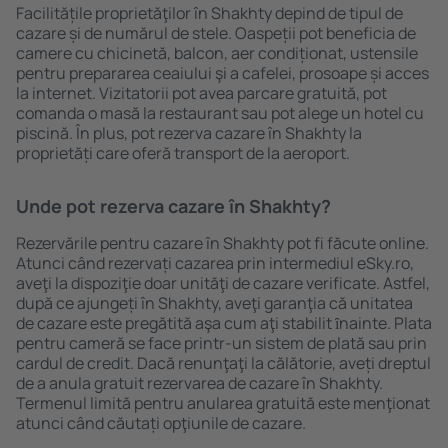
Facilitățile proprietăţilor în Shakhty depind de tipul de
cazare și de numărul de stele. Oaspeții pot beneficia de
camere cu chicinetă, balcon, aer condiționat, ustensile
pentru prepararea ceaiului şi a cafelei, prosoape și acces
la internet. Vizitatorii pot avea parcare gratuită, pot
comanda o masă la restaurant sau pot alege un hotel cu
piscină. În plus, pot rezerva cazare în Shakhty la
proprietăți care oferă transport de la aeroport.
Unde pot rezerva cazare în Shakhty?
Rezervările pentru cazare în Shakhty pot fi făcute online.
Atunci când rezervați cazarea prin intermediul eSky.ro,
aveţi la dispoziţie doar unităţi de cazare verificate. Astfel,
după ce ajungeți în Shakhty, aveţi garanţia că unitatea
de cazare este pregătită aşa cum aţi stabilit ȋnainte. Plata
pentru cameră se face printr-un sistem de plată sau prin
cardul de credit. Dacă renunţaţi la călătorie, aveți dreptul
de a anula gratuit rezervarea de cazare în Shakhty.
Termenul limită pentru anularea gratuită este menţionat
atunci când căutați opţiunile de cazare.