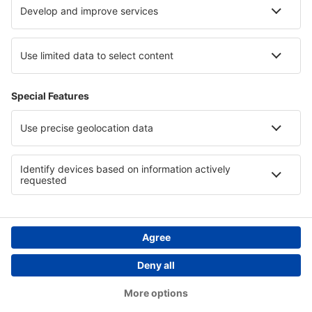
Cazare in Napa Valley
Cazare in Valparaíso
Cazare pe Plaja Pattaya
Cazare in Voievodatul Varmia și Mazuria
Cazare în Polonia
Copyright © eSky.ro. Toate drepturile rezervate.