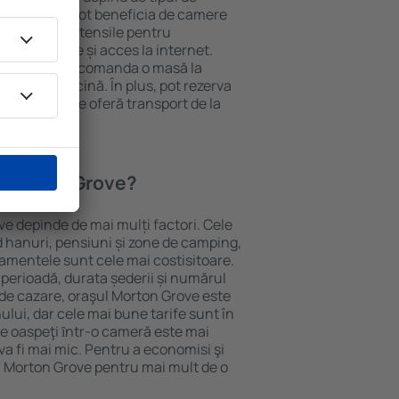
e. Oaspeții pot beneficia de camere
ndiționat, ustensile pentru
lei, prosoape și acces la internet.
 gratuită, pot comanda o masă la
otel cu piscină. În plus, pot rezerva
oprietăți care oferă transport de la
n Morton Grove?
ve depinde de mai mulți factori. Cele
ud hanuri, pensiuni și zone de camping,
rtamentele sunt cele mai costisitoare.
 perioadă, durata șederii și numărul
 de cazare, oraşul Morton Grove este
ului, dar cele mai bune tarife sunt în
e oaspeţi ȋntr-o cameră este mai
va fi mai mic. Pentru a economisi şi
în Morton Grove pentru mai mult de o