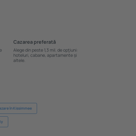
Cazarea preferată
le
Alege din peste 1,3 mil. de opţiuni:
hoteluri, cabane, apartamente și
altele.
azare în Kissimmee
ty