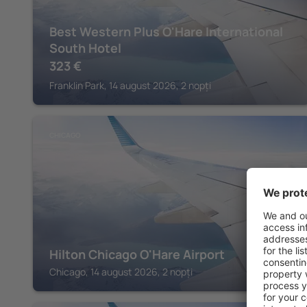
Best Western Plus O'Hare International
South Hotel
323
€
Franklin Park, 14 august 2026, 2 nopți
CHICAGO
Hilton Chicago O'Hare Airport
Chicago, 14 august 2026, 2 nopți