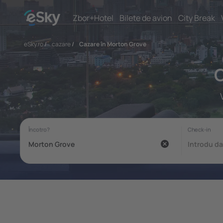
Zbor+Hotel
Bilete de avion
City Break
eSky.ro
/
cazare
/
Cazare în Morton Grove
C