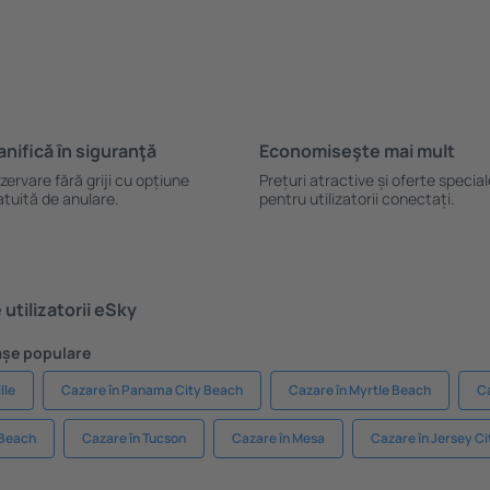
anifică ȋn siguranţă
Economiseşte mai mult
zervare fără griji cu opțiune
Prețuri atractive și oferte specia
atuită de anulare.
pentru utilizatorii conectați.
utilizatorii eSky
rașe populare
lle
Cazare în Panama City Beach
Cazare în Myrtle Beach
C
 Beach
Cazare în Tucson
Cazare în Mesa
Cazare în Jersey Ci