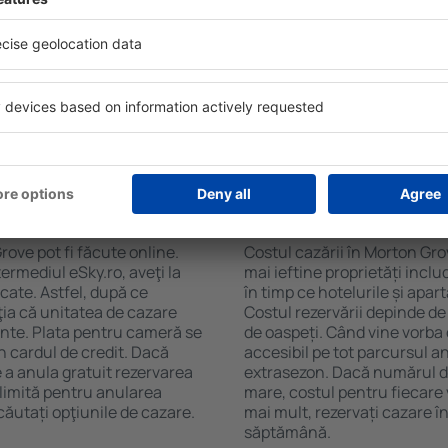
soane, motorul de căutare va
cazare și de numărul de stel
n Morton Grove. Filtrarea
cu chicinetă, balcon, aer co
tăţii, numărul de stele,
prepararea ceaiului şi a cafe
e centru și opțiunea de
Vizitatorii pot avea parcare
t mai ușoară. Astfel veți
restaurant sau pot alege un h
doar câteva minute. În
cazare în Morton Grove la pr
teți rezerva doar cazare
aeroport.
n Morton Grove?
Cât costă cazarea î
rove pot fi făcute online.
Costul cazării în Morton Gro
ermediul eSky.ro, aveţi la
mai ieftine proprietăți incl
icate. Astfel, după ce
în timp ce hotelurile și apa
ţia că unitatea de cazare
Costul rezervării depinde de
ainte. Plata pentru cameră se
de oaspeți. Când vine vorba
n cardul de credit. Dacă
accesibil pe tot parcursul an
e a anula gratuit rezervarea
extrasezon. Dacă numărul d
limită pentru anularea
mare, costul pentru fiecare 
ăutați opţiunile de cazare.
mai mult, rezervați cazare 
săptămână.