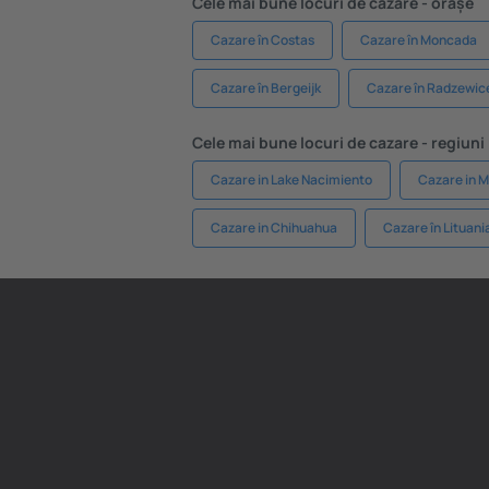
Cele mai bune locuri de cazare - orașe
Cazare în Costas
Cazare în Moncada
Cazare în Bergeijk
Cazare în Radzewic
Cele mai bune locuri de cazare - regiuni
Cazare in Lake Nacimiento
Cazare in 
Cazare in Chihuahua
Cazare în Lituani