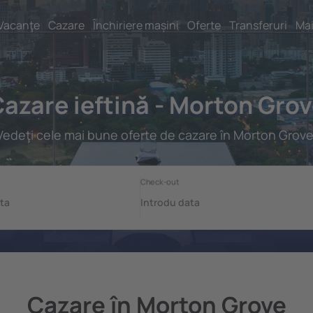
Vacanţe
Cazare
Închiriere mașini
Oferte
Transferuri
Mai
azare ieftină - Morton Gro
Vedeţi cele mai bune oferte de cazare în Morton Grove
Cazare în Morton Grove