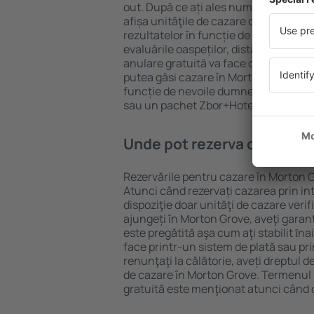
out. După ce ați ales numărul de per
afișa unităţile de cazare disponibile î
rezultatelor în funcție de tipul proprie
evaluările oaspeților, distanța față d
anulare gratuită va face căutarea mul
putea găsi cazare în Morton Grove în 
funcție de nevoile dumneavoastră, pu
sau un pachet Zbor+Hotel.
Unde pot rezerva cazare î
Rezervările pentru cazare în Morton G
Atunci când rezervați cazarea prin int
dispoziţie doar unităţi de cazare verif
ajungeți în Morton Grove, aveţi garan
este pregătită aşa cum aţi stabilit ȋn
face printr-un sistem de plată sau pri
renunţaţi la călătorie, aveți dreptul d
de cazare în Morton Grove. Termenul 
gratuită este menţionat atunci când c