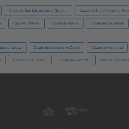
Cazare în San Bartolome de Tirajana
Cazare în Saint-Remy-de-Pro
e
Cazare în Weyer
Cazare în Albinia
Cazare în Corridonia
Massachusetts
Cazare in Jacksonville Coast
Cazare in Maryland
a
Cazare in Insula Brac
Cazare în Zermatt
Cazare in Sao Vic