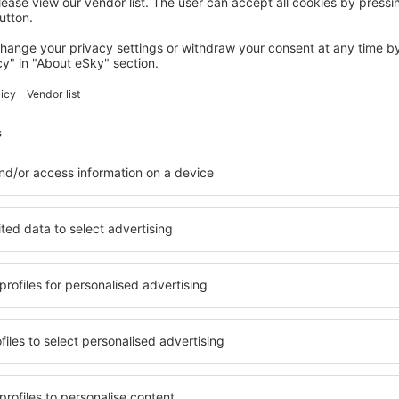
CHICAGO
Waldorf Astoria Chicago
Chicago, 14 august 2026, 2 nopți
Vedeţi mai multe oferte în Morton Grove
ove
Morton Grove –
ți cazare pentru fiecare
Puteți alege dintr-o ofertă 