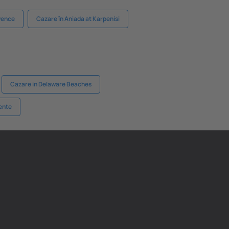
vence
Cazare în Aniada at Karpenisi
Cazare in Delaware Beaches
ente