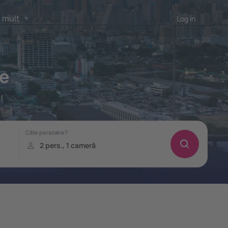
 mult
Log in
ve
!