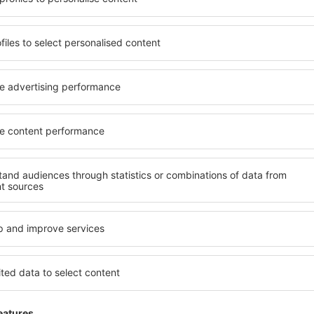
beneficia de proprietăți
inclusiv proprietăți pentru o
 numeroase facilități,
persoane ȋn vârstă și grupur
 sta câteva zile în timpul
hoteluri și pensiuni care ofe
ve este disponibilă în
orașului Morton Grove. Facili
cartiere sau regiuni mai
companii de închirieri auto,
a să găsiţi unităţi de cazare
reparaţii și locuri de relaxa
rioare.
extraordinară.
ai devreme, aveți garanţia
Dacă doriţi cazare de lux în
 relaxa, fără a fi nevoie să
care să se potrivească. Veți 
 unitate de cazare.
vacanță sau călătoria de afa
 spre Morton Grove și vă veţi
rezerva cazare în Morton Gro
dizabilități, sugari și copii
cu animale de companie.
rton Grove?
Ce fel de facilităţi 
Grove?
ove folosind un motor de
ele de check-in și check-
Facilitățile proprietăţilor î