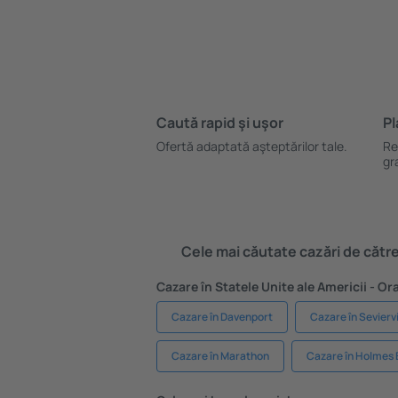
Caută rapid şi uşor
Pl
Ofertă adaptată aşteptărilor tale.
Re
gr
Cele mai căutate cazări de către 
Cazare în Statele Unite ale Americii - O
Cazare în Davenport
Cazare în Seviervi
Cazare în Marathon
Cazare în Holmes