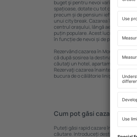
buget şi pentru nevoi variate. Puteți 
spațioase, dotate cu tot confortul, cu
precum și de pensiuni ieftine pentru a
unui city break. Cazarea în Morton Gro
centrul orașului, lângă aeroport și în 
puțin populare. Acest lucru vă va ajut
în funcție de nevoi și de planurile ulte
Rezervând cazarea în Morton Grove m
că după sosirea la destinație vă puteţi
căutaţi un hotel, apartament sau altă
Rezervaţi cazarea înainte de călătoria
bucura de o călătorie liniştită.
Cum pot găsi cazare în Mo
Puteți găsi rapid cazare în Morton Gr
căutare. Introduceți destinația și dat