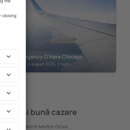
ROSEMONT
Hyatt Regency O'Hare Chicago
Rosemont, 14 august 2026, 2 nopți
 cea mai bună cazare
variată de cazare în Morton Grove,