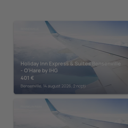
BENSENVILLE
Holiday Inn Express & Suites Bensenville
- O'Hare by IHG
401
€
Bensenville, 14 august 2026, 2 nopți
FRANKLIN PARK