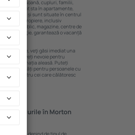
 singură persoană, cupluri, familii,
i. Oaspeţii pot sta în apartamente,
ră intimitate și sunt situate în centrul
tățile din apropiere, inclusiv
 transport public, magazine, centre de
re sau distracţie, garantează o vacanță
 Morton Grove, veţi găsi imediat una
găsi tot ce aveți nevoie pentru
ceri la destinația aleasă. Puteți
ve cu facilități pentru persoanele cu
, precum și pentru cei care călătoresc
oferă hotelurile în Morton
n Morton Grove depind de tipul de