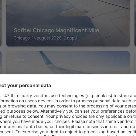
Sofitel Chicago Magnificent Mile
Chicago, 14 august 2026, 2 nopți
CHICAGO
The Talbott, Autograph Collection
Chicago, 14 august 2026, 2 nopți