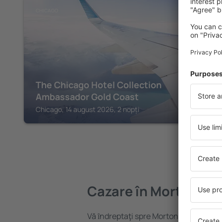
CHICAGO
The Chicago Hotel Collection
Ambassador Gold Coast
Chicago, 14 august 2026, 2 nopți
Cazare în Morton Gr
Vă ȋndreptaţi spre Morton Grove? Găsi