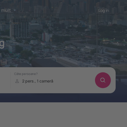
 mult
Log in
rg
!