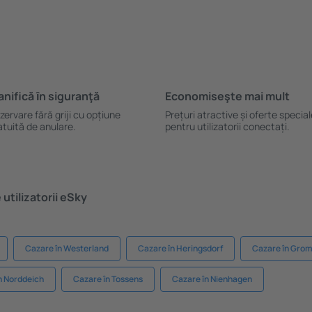
anifică ȋn siguranţă
Economiseşte mai mult
zervare fără griji cu opțiune
Prețuri atractive și oferte specia
atuită de anulare.
pentru utilizatorii conectați.
utilizatorii eSky
Cazare în Westerland
Cazare în Heringsdorf
Cazare în Grom
n Norddeich
Cazare în Tossens
Cazare în Nienhagen