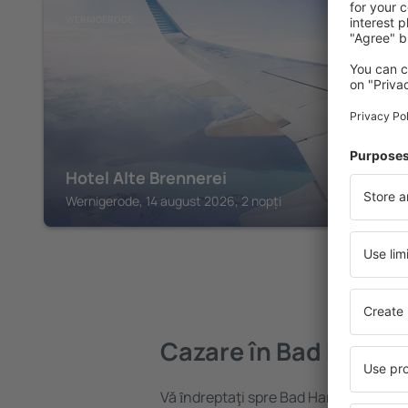
WERNIGERODE
Hotel Alte Brennerei
Wernigerode, 14 august 2026, 2 nopți
Cazare în Bad Harzb
Vă ȋndreptaţi spre Bad Harzburg? Găsi