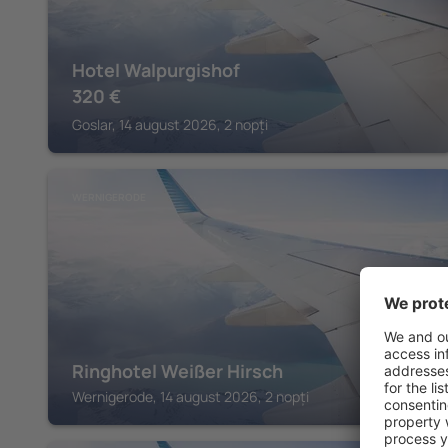
Hotel Walpurgishof
320
€
Goslar, 14 august 2026, 2 nopți
WERNIGERODE
Ringhotel Weißer Hirsch
Wernigerode, 14 august 2026, 2 nopți