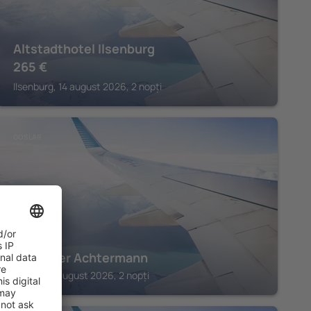
Altstadthotel Ilsenburg
265
€
Ilsenburg, 14 august 2026, 2 nopți
GOSLAR
Hotel Der Achtermann
Goslar, 14 august 2026, 2 nopți