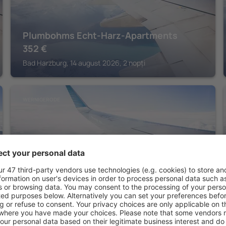
Plumbohms Echt-Harz-Apartments
352
€
Bad Harzburg, 14 august 2026, 2 nopți
WERNIGERODE
Harzer Kultur- & Kongresshotel
Wernigerode
Wernigerode, 14 august 2026, 2 nopți