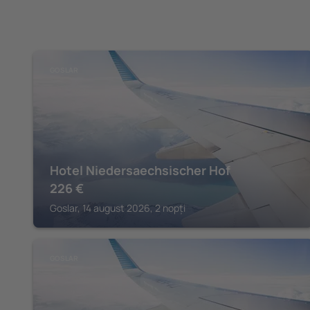
GOSLAR
Hotel Niedersaechsischer Hof
226
€
Goslar, 14 august 2026, 2 nopți
GOSLAR