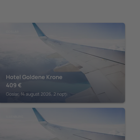
GOSLAR
Hotel Goldene Krone
409
€
Goslar, 14 august 2026, 2 nopți
ILSENBURG