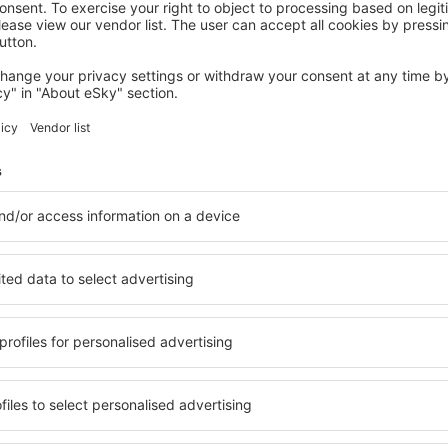
BRAUNLAGE
AHORN Harz Hotel Braunlage
Braunlage, 14 august 2026, 2 nopți
Vedeţi mai multe oferte în Bad Harzburg
urg
Bad Harzburg –
ți cazare pentru fiecare
Puteți alege dintr-o ofertă 