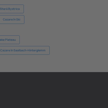
 Stará Bystrica
Cazare în Ski
ake Plateau
Cazare în Saalbach-Hinterglemm