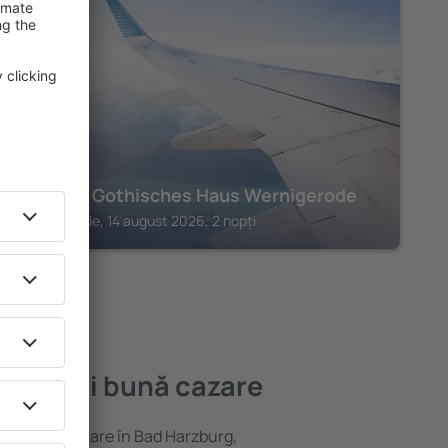
WERNIGERODE
A-ROSA Gothisches Haus Wernigerode
Wernigerode, 14 august 2026, 2 nopți
 cea mai bună cazare
variată de cazare în Bad Harzburg,