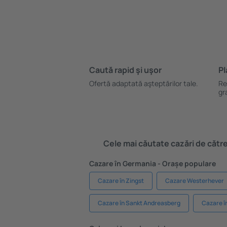
Caută rapid şi uşor
Pl
Ofertă adaptată aşteptărilor tale.
Re
gr
Cele mai căutate cazări de către 
Cazare în Germania - Orașe populare
Cazare în Zingst
Cazare Westerhever
Cazare în Sankt Andreasberg
Cazare î