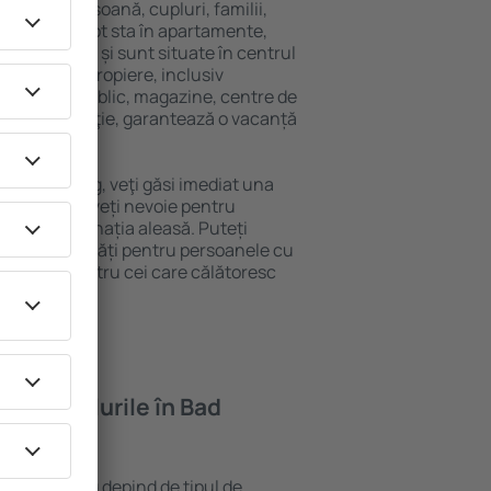
 singură persoană, cupluri, familii,
i. Oaspeţii pot sta în apartamente,
ră intimitate și sunt situate în centrul
tățile din apropiere, inclusiv
 transport public, magazine, centre de
re sau distracţie, garantează o vacanță
 Bad Harzburg, veţi găsi imediat una
găsi tot ce aveți nevoie pentru
ceri la destinația aleasă. Puteți
rg cu facilități pentru persoanele cu
, precum și pentru cei care călătoresc
feră hotelurile în Bad
n Bad Harzburg depind de tipul de