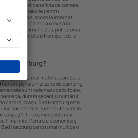
e. Oaspeții pot beneficia de camere
ndiționat, ustensile pentru
lei, prosoape și acces la internet.
 gratuită, pot comanda o masă la
otel cu piscină. În plus, pot rezerva
oprietăți care oferă transport de la
n Bad Harzburg?
rg depinde de mai mulți factori. Cele
ud hanuri, pensiuni și zone de camping,
rtamentele sunt cele mai costisitoare.
 perioadă, durata șederii și numărul
 de cazare, oraşul Bad Harzburg este
ului, dar cele mai bune tarife sunt în
e oaspeţi ȋntr-o cameră este mai
va fi mai mic. Pentru a economisi şi
în Bad Harzburg pentru mai mult de o