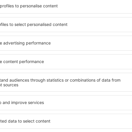
beneficia de proprietăți
inclusiv proprietăți pentru o
 numeroase facilități,
persoane ȋn vârstă și grupur
 sta câteva zile în timpul
hoteluri și pensiuni care ofe
rg este disponibilă în
orașului Bad Harzburg. Facili
cartiere sau regiuni mai
companii de închirieri auto,
a să găsiţi unităţi de cazare
reparaţii și locuri de relaxa
rioare.
extraordinară.
ai devreme, aveți garanţia
Dacă doriţi cazare de lux în
 relaxa, fără a fi nevoie să
care să se potrivească. Veți 
 unitate de cazare.
vacanță sau călătoria de afa
 spre Bad Harzburg și vă veţi
rezerva cazare în Bad Harzbu
dizabilități, sugari și copii
cu animale de companie.
d Harzburg?
Ce fel de facilităţi o
Harzburg?
urg folosind un motor de
ele de check-in și check-
Facilitățile proprietăţilor î