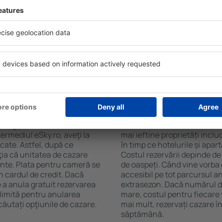
soane, motorul de căutare va
cazare și de numărul de stel
n Bad Harzburg. Filtrarea
cu chicinetă, balcon, aer co
tăţii, numărul de stele,
prepararea ceaiului şi a cafe
e centru și opțiunea de
Vizitatorii pot avea parcare
t mai ușoară. Astfel veți
restaurant sau pot alege un h
doar câteva minute. În
cazare în Bad Harzburg la pr
teți rezerva doar cazare
aeroport.
 Bad Harzburg?
Cât costă cazarea î
burg pot fi făcute online.
Costul cazării în Bad Harzbu
ermediul eSky.ro, aveţi la
mai ieftine proprietăți incl
icate. Astfel, după ce
în timp ce hotelurile și apa
ţia că unitatea de cazare
Costul rezervării depinde de
ainte. Plata pentru cameră se
de oaspeți. Când vine vorba
n cardul de credit. Dacă
accesibil pe tot parcursul an
e a anula gratuit rezervarea
extrasezon. Dacă numărul d
limită pentru anularea
mare, costul pentru fiecare 
ăutați opţiunile de cazare.
mai mult, rezervați cazare 
săptămână.