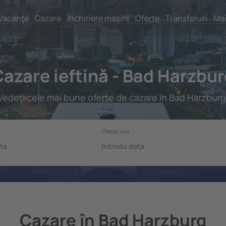
Vacanţe
Cazare
Închiriere mașini
Oferte
Transferuri
Mai
azare ieftină - Bad Harzbu
Vedeţi cele mai bune oferte de cazare în Bad Harzburg
Cazare în Bad Harzburg