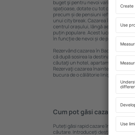
buget şi pentru nevoi variate. Puteți 
spațioase, dotate cu tot confortul, cu
precum și de pensiuni ieftine pentru a
unui city break. Cazarea în Bad Harzbu
centrul orașului, lângă aeroport și în 
puțin populare. Acest lucru vă va ajut
în funcție de nevoi și de planurile ulte
Rezervând cazarea în Bad Harzburg m
că după sosirea la destinație vă puteţi
căutaţi un hotel, apartament sau altă
Rezervaţi cazarea înainte de călătoria
bucura de o călătorie liniştită.
Cum pot găsi cazare în Ba
Puteți găsi rapid cazare în Bad Harzb
căutare. Introduceți destinația și dat