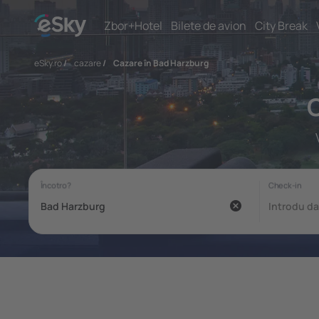
Zbor+Hotel
Bilete de avion
City Break
eSky.ro
/
cazare
/
Cazare în Bad Harzburg
C