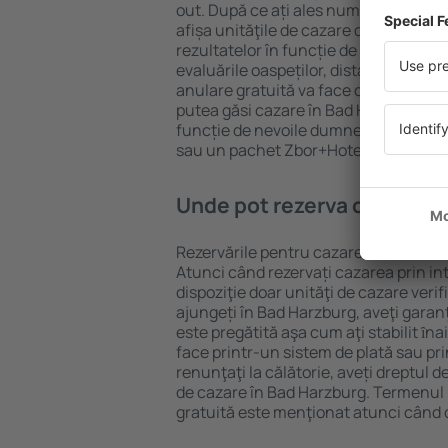
out. După ce ați ales numărul de per
afișa unităţile de cazare disponibile î
rezultatelor în funcție de tipul proprie
evaluările oaspeților, distanța față d
anulare gratuită va face căutarea mul
putea găsi cazare în Bad Harzburg în 
funcție de nevoile dumneavoastră, pu
sau un pachet Zbor+Hotel.
Unde pot rezerva cazare în
Rezervările pentru cazare în Bad Harz
Atunci când rezervați cazarea prin int
dispoziţie doar unităţi de cazare verif
ajungeți în Bad Harzburg, aveţi garan
este pregătită aşa cum aţi stabilit ȋn
face printr-un sistem de plată sau pri
renunţaţi la călătorie, aveți dreptul d
de cazare în Bad Harzburg. Termenul 
gratuită este menţionat atunci când c