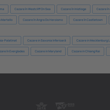
ima
Cazare în Westcliff On Sea
Cazare în Inistioge
Cazare în
 Martello
Cazare în Angra Do Heroismo
Cazare în Castletown
ia-Palatinat
Cazare in Saxonia Inferioară
Cazare in Mecklenburg L
zare în Everglades
Cazare in Maryland
Cazare in Chiang Rai