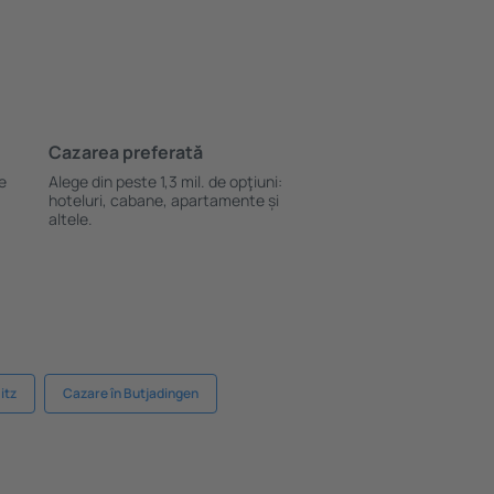
Cazarea preferată
le
Alege din peste 1,3 mil. de opţiuni:
hoteluri, cabane, apartamente și
altele.
itz
Cazare în Butjadingen