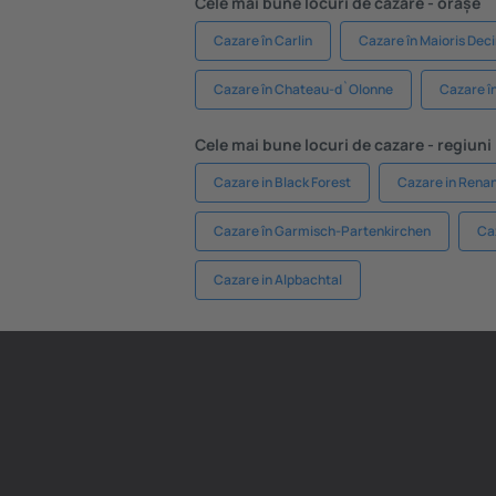
Cele mai bune locuri de cazare - orașe
Cazare în Carlin
Cazare în Maioris Dec
Cazare în Chateau-d`Olonne
Cazare în
Cele mai bune locuri de cazare - regiuni
Cazare in Black Forest
Cazare in Renan
Cazare în Garmisch-Partenkirchen
Ca
Cazare in Alpbachtal