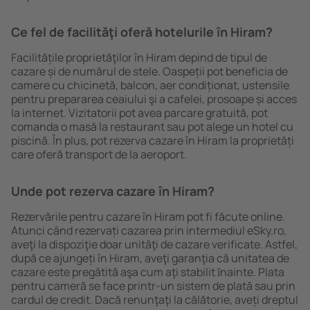
Ce fel de facilităţi oferă hotelurile în Hiram?
Facilitățile proprietăţilor în Hiram depind de tipul de
cazare și de numărul de stele. Oaspeții pot beneficia de
camere cu chicinetă, balcon, aer condiționat, ustensile
pentru prepararea ceaiului şi a cafelei, prosoape și acces
la internet. Vizitatorii pot avea parcare gratuită, pot
comanda o masă la restaurant sau pot alege un hotel cu
piscină. În plus, pot rezerva cazare în Hiram la proprietăți
care oferă transport de la aeroport.
Unde pot rezerva cazare în Hiram?
Rezervările pentru cazare în Hiram pot fi făcute online.
Atunci când rezervați cazarea prin intermediul eSky.ro,
aveţi la dispoziţie doar unităţi de cazare verificate. Astfel,
după ce ajungeți în Hiram, aveţi garanţia că unitatea de
cazare este pregătită aşa cum aţi stabilit ȋnainte. Plata
pentru cameră se face printr-un sistem de plată sau prin
cardul de credit. Dacă renunţaţi la călătorie, aveți dreptul