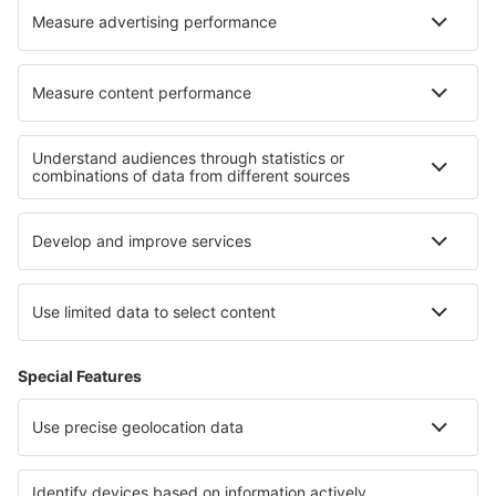
Cele mai bune locuri de cazare - regiuni
Cazare în Golful Monterey
Cazare in Mesa Verde National Park
Cazare in Parcul Național Big Bend
Cazare in Texas
Cazare Crater Lake
Cazare in Phuket Province
Cazare in Corfu
Cazare in Osorno Province
Cazare în Atolii de Nord
Cazare in Razgrad