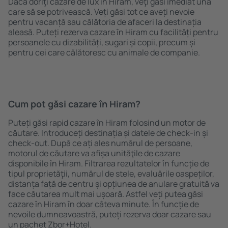
Dacă doriţi cazare de lux în Hiram, veţi găsi imediat una
care să se potrivească. Veți găsi tot ce aveți nevoie
pentru vacanță sau călătoria de afaceri la destinația
aleasă. Puteți rezerva cazare în Hiram cu facilități pentru
persoanele cu dizabilități, sugari și copii, precum și
pentru cei care călătoresc cu animale de companie.
Cum pot găsi cazare în Hiram?
Puteți găsi rapid cazare în Hiram folosind un motor de
căutare. Introduceți destinația și datele de check-in și
check-out. După ce ați ales numărul de persoane,
motorul de căutare va afișa unităţile de cazare
disponibile în Hiram. Filtrarea rezultatelor în funcție de
tipul proprietăţii, numărul de stele, evaluările oaspeților,
distanța față de centru și opțiunea de anulare gratuită va
face căutarea mult mai ușoară. Astfel veți putea găsi
cazare în Hiram în doar câteva minute. În funcție de
nevoile dumneavoastră, puteți rezerva doar cazare sau
un pachet Zbor+Hotel.