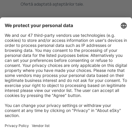
Ofertă adaptată aşteptărilor tale.
Planifică ȋn siguranţă
Rezervare fără griji cu opțiune gratuită de anulare.
Economiseşte mai mult
Prețuri atractive și oferte speciale pentru utilizatorii
conectați.
Cazarea preferată
Alege din peste 1,3 mil. de opţiuni: hoteluri, cabane,
apartamente și altele.
Cele mai căutate cazări de către utilizatorii eSky
Cazare în Statele Unite ale Americii - Orașe populare