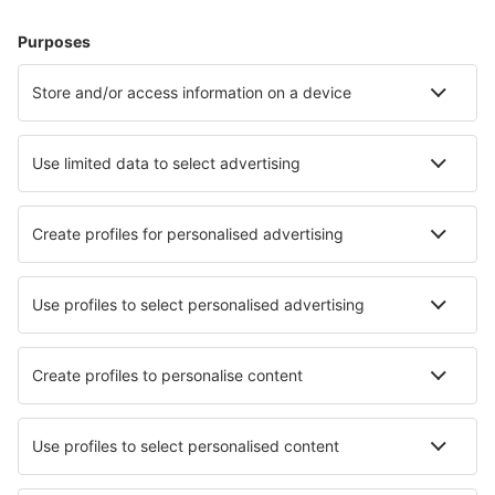
Cazare în Sevierville
Cazare în Panama City Beach
Cazare în Davenport
Cazare în Myrtle Beach
Cazare în Kissimmee
Cazare în Traverse City
Cazare în Oceanside
Cazare în Kiawah Island
Cazare în Galveston
Cazare în Tybee Island
Cele mai bune locuri de cazare - orașe
Cazare în Andosilla
Cazare în Limeuil
Cazare în Ennevelin
Cazare în Rhuddlan
Cazare în Deruta
Cazare în Uttoxeter
Cazare în Salobrena
Cazare în Amamoor
Cazare în Castelnuovo
Cazare în Great Carlton