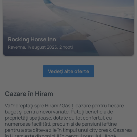
Rocking Horse Inn
Ravenna, 14 august 2026, 2 nopți
Vedeţi alte oferte
Cazare în Hiram
Vă ȋndreptaţi spre Hiram? Găsiți cazare pentru fiecare
buget şi pentru nevoi variate. Puteți beneficia de
proprietăți spațioase, dotate cu tot confortul, cu
numeroase facilități, precum și de pensiuni ieftine
pentru a sta câteva zile în timpul unui city break. Cazarea
în Hiram este disponibilă în centrul orașului, lângă