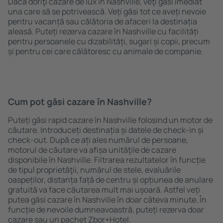
Dacă doriţi cazare de lux în Nashville, veţi găsi imediat
una care să se potrivească. Veți găsi tot ce aveți nevoie
pentru vacanță sau călătoria de afaceri la destinația
aleasă. Puteți rezerva cazare în Nashville cu facilități
pentru persoanele cu dizabilități, sugari și copii, precum
și pentru cei care călătoresc cu animale de companie.
Cum pot găsi cazare în Nashville?
Puteți găsi rapid cazare în Nashville folosind un motor de
căutare. Introduceți destinația și datele de check-in și
check-out. După ce ați ales numărul de persoane,
motorul de căutare va afișa unităţile de cazare
disponibile în Nashville. Filtrarea rezultatelor în funcție
de tipul proprietăţii, numărul de stele, evaluările
oaspeților, distanța față de centru și opțiunea de anulare
gratuită va face căutarea mult mai ușoară. Astfel veți
putea găsi cazare în Nashville în doar câteva minute. În
funcție de nevoile dumneavoastră, puteți rezerva doar
cazare sau un pachet Zbor+Hotel.