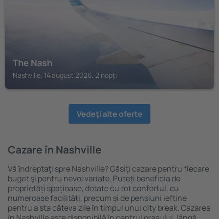
The Nash
Nashville, 14 august 2026, 2 nopți
Vedeţi alte oferte
Cazare în Nashville
Vă ȋndreptaţi spre Nashville? Găsiți cazare pentru fiecare
buget şi pentru nevoi variate. Puteți beneficia de
proprietăți spațioase, dotate cu tot confortul, cu
numeroase facilități, precum și de pensiuni ieftine
pentru a sta câteva zile în timpul unui city break. Cazarea
în Nashville este disponibilă în centrul orașului, lângă