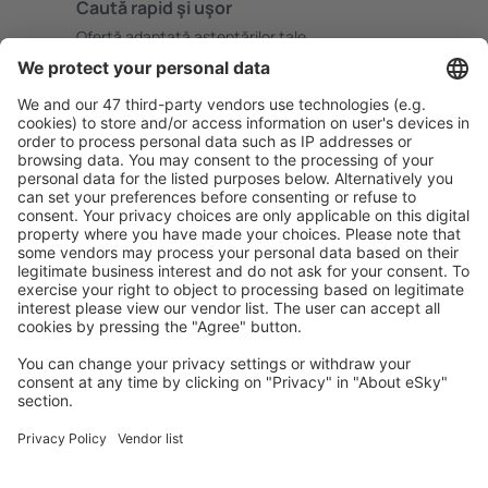
Caută rapid şi uşor
Ofertă adaptată aşteptărilor tale.
Planifică ȋn siguranţă
Rezervare fără griji cu opțiune gratuită de anulare.
Economiseşte mai mult
Prețuri atractive și oferte speciale pentru utilizatorii
conectați.
Cazarea preferată
Alege din peste 1,3 mil. de opţiuni: hoteluri, cabane,
apartamente și altele.
Cele mai căutate cazări de către utilizatorii eSky
Cazare în Statele Unite ale Americii - Orașe populare