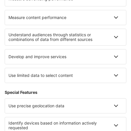
Cazare în Psary k. Wrocławia
Cazare în Sankt Gallen
Cele mai bune locuri de cazare - regiuni
Cazare in Napa Valley
Cazare in Munții Adirondack
Cazare in New York
Cazare in Santa Catalina Island
Cazare la Parcul Național Yellowstone
Cazare in Coclé
Cazare în Danemarca
Cazare in Kashubia
Cazare in Polonia Mare
Cazare on Ko Lanta