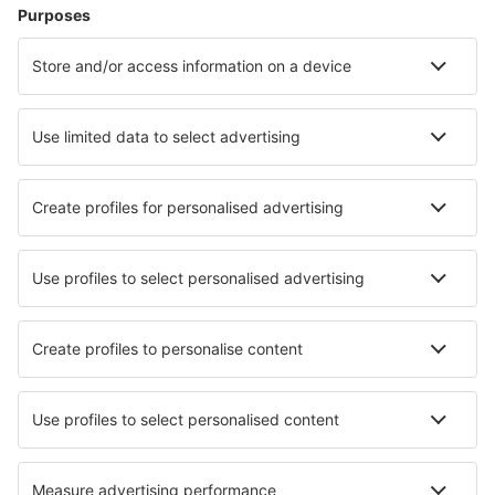
Cazare în Sevierville
Cazare în Myrtle Beach
Cazare în Panama City Beach
Cazare în Davenport
Cazare în Kissimmee
Cazare în Miami
Cazare în Amelia Island
Cazare în Miramar Beach
Cazare în Santa Fe
Cazare în San Diego
Cele mai bune locuri de cazare - orașe
Cazare în Marke
Cazare în Domaso
Cazare în Saint-Jean-de-Valériscle
Cazare în Guidonia Montecelio
Cazare în Oerlenbach
Cazare în Cartajima
Cazare în Slijpe
Cazare în Vasilias