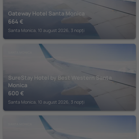
Gateway Hotel Santa Monica
664
€
Santa Monica, 10 august 2026, 3 nopți
SANTA MONICA
SureStay Hotel by Best Western Santa
Monica
600
€
Santa Monica, 10 august 2026, 3 nopți
SANTA MONICA