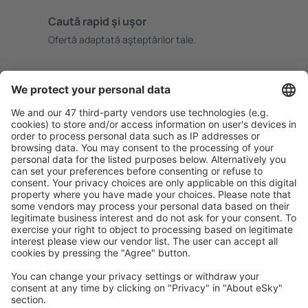
Caută rapid şi uşor
Ofertă adaptată aşteptărilor tale.
Planifică ȋn siguranţă
Rezervare fără griji cu opțiune gratuită de anulare.
Economiseşte mai mult
Prețuri atractive și oferte speciale pentru utilizatorii
conectați.
Cazarea preferată
Alege din peste 1,3 mil. de opţiuni: hoteluri, cabane,
apartamente și altele.
Cele mai căutate hoteluri de către utilizatorii eSky