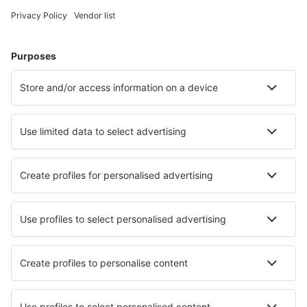
Hoteluri în Statele Unite ale Americii - Orașe populare
Hoteluri în Kissimmee
Hoteluri în Sevierville
Hoteluri în Myrtle Beach
Hoteluri în Davenport
Hoteluri în Panama City Beach
Hoteluri în Birmingham
Hoteluri în Punta Gorda
Hoteluri în Mammoth Lakes
Hoteluri în Sarasota
Hoteluri în Chicago
Cele mai bune hoteluri - orașe
Hoteluri în Instincion
Hoteluri în Fivemiletown
Hoteluri în Saint-Crespin
Hoteluri în Leven
Hoteluri în Itapira
Hoteluri în Clavans-en-Haut-Oisans
Hoteluri în Courtice
Hoteluri în Sola
Hoteluri în Øyer