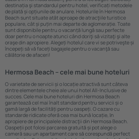
destinația şi standardul pentru hotel, verificați metodele
de plată și opțiunile de anulare. Hotelurile în Hermosa
Beach sunt situate atât aproape de atracţiile turistice
populare, cât și puțin mai departe de aglomerație. Toate
sunt disponibile pentru o vacanță lungă sau perfecte
doar pentru o noapte atunci când doriţi să vizitaţi şi alte
oraşe din apropiere. Alegeți hotelul care vi se potriveşte și
începeți să vă faceți bagajele pentru o vacanţă sau
călătorie de afaceri!
Hermosa Beach – cele mai bune hoteluri
O varietate de servicii și o locație atractivă sunt câteva
dintre elementele cheie ale unui hotel All-Inclusive de
succes. Cele mai bune hoteluri din Hermosa Beach
garantează cel mai înalt standard pentru servicii și o
gamă largă de facilități pentru oaspeți. O cazare cu
standarde ridicate oferă cea mai bună locație, ȋn
apropiere de principalele distracţii din Hermosa Beach.
Oaspeții pot folosi parcarea gratuită și pot alege o
cameră sau un apartament care să corespundă perfect