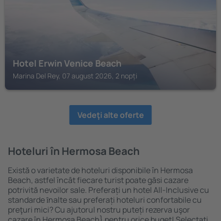
Hotel Erwin Venice Beach
Marina Del Rey, 07 august 2026, 2 nopți
Vedeţi alte oferte
Hoteluri în Hermosa Beach
Există o varietate de hoteluri disponibile în Hermosa
Beach, astfel încât fiecare turist poate găsi cazare
potrivită nevoilor sale. Preferați un hotel All-Inclusive cu
standarde ȋnalte sau preferați hoteluri confortabile cu
preţuri mici? Cu ajutorul nostru puteți rezerva uşor
cazare în Hermosa Beach} pentru orice buget! Selectați