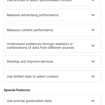
Hoteluri în Eisenhuttenstadt
Cele mai bune hoteluri - regiuni
Hoteluri la Parcul Național Sequoia
Hoteluri in Mesa Verde National Park
Hoteluri în Telluride
Hoteluri in Coastal California
Hoteluri in Anna Maria Island
Hoteluri in Moravian Slovakia
Hoteluri in Cantonul Split-Dalmaţia
Hoteluri in Novohrad
Hoteluri în Puerto Rico
Hoteluri în Burgundia