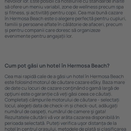
nevoilor lor. Este posibil ca hotelurile cu standarde ȋnalte
să ofere un meniu variabil, zone de wellness precum spa
și fitness, și activități pentru copii. Cea mai bună cazare
în Hermosa Beach este o alegere perfectă pentru cupluri,
familii și persoane aflate în călătorie de afaceri, precum
și pentru companii care doresc să organizeze
evenimente pentru angajații lor.
Cum pot găsi un hotel în Hermosa Beach?
Cea mai rapidă cale de a găsi un hotel în Hermosa Beach
este folosind motorul de căutare cazare eSky. Baza mare
de date cu locuri de cazare conţinând o gamă largă de
opţiuni este o garanție că veți găsi ceea ce căutați.
Completați câmpurile motorului de căutare - selectați
locul, alegeți data de check-in și check-out, adăugați
numărul de oaspeți, numărul de camere şi gata!
Rezultatele căutării vă vor arăta cazarea disponibilă ȋn
perioada selectată. Puteți verifica uşor distanța de la
hotel ȋn centrul orașului, metodele de plată și clasificarea