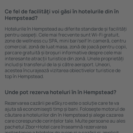
Ce fel de facilităţi voi găsi ȋn hotelurile din în
Hempstead?
Hotelurile în Hempstead au diferite standarde și facilități
pentru oaspeți. Cele mai frecvente sunt Wi-Fi gratuit,
zone de wellness cu SPA, mini bar/seif în cameră, centru
comercial, zonă de luat masa, zonă de joacă pentru copii,
parcare gratuită și broșuri informative despre cele mai
interesante atracții turistice din zonă. Unele proprietăți
includ și transferul de la și către aeroport. Uneori,
acestea încurajează vizitarea obiectivelor turistice de
top în Hempstead.
Unde pot rezerva hoteluri ȋn în Hempstead?
Rezervarea cazării pe eSky.ro este o soluție care te va
ajuta să economiseşti timp și bani. Foloseşte motorul de
căutare a hotelurilor din în Hempstead și alege cazarea
care corespunde cerințelor tale. Multe persoane au ales
pachetul Zbor+Hotel care ȋnseamnă rezervarea
instantanee a biletelor de avion şi a cazării şi, implicit,