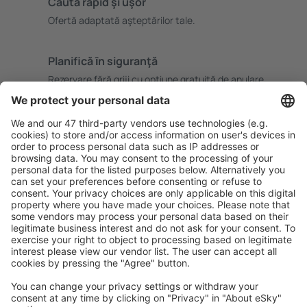
Caută rapid şi uşor
Ofertă adaptată aşteptărilor tale.
Planifică ȋn siguranţă
Rezervare fără griji cu opțiune gratuită de anulare.
Economiseşte mai mult
Prețuri atractive și oferte speciale pentru utilizatorii
conectați.
Cazarea preferată
Alege din peste 1,3 mil. de opţiuni: hoteluri, cabane,
apartamente și altele.
Cele mai căutate hoteluri de către utilizatorii eSky
Hoteluri în Statele Unite ale Americii - Orașe populare