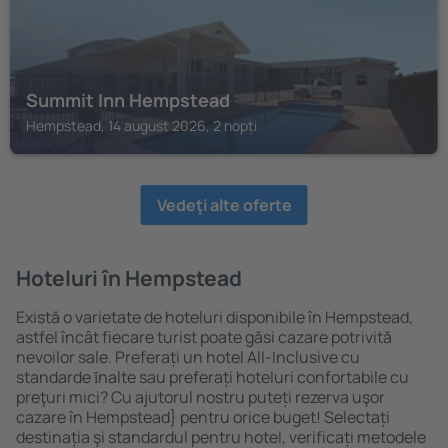
Summit Inn Hempstead
Hempstead, 14 august 2026, 2 nopți
Vedeţi alte oferte
Hoteluri în Hempstead
Există o varietate de hoteluri disponibile în Hempstead,
astfel încât fiecare turist poate găsi cazare potrivită
nevoilor sale. Preferați un hotel All-Inclusive cu
standarde ȋnalte sau preferați hoteluri confortabile cu
preţuri mici? Cu ajutorul nostru puteți rezerva uşor
cazare în Hempstead} pentru orice buget! Selectați
destinația şi standardul pentru hotel, verificați metodele