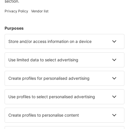
Hoteluri în Sevierville
Hoteluri în Kissimmee
Hoteluri în Panama City Beach
Hoteluri în Myrtle Beach
Hoteluri în Davenport
Hoteluri în Tempe
Hoteluri în Big Bear Lake
Hoteluri în Ocean View
Hoteluri în Columbus
Hoteluri în Boise
Cele mai bune hoteluri - orașe
Hoteluri în Vourles
Hoteluri în Kopparberg
Hoteluri în Manʼkivka
Hoteluri în Minabe
Hoteluri în Divšići
Hoteluri în Lormont
Hoteluri în Arnemuiden
Hoteluri în Tagliata