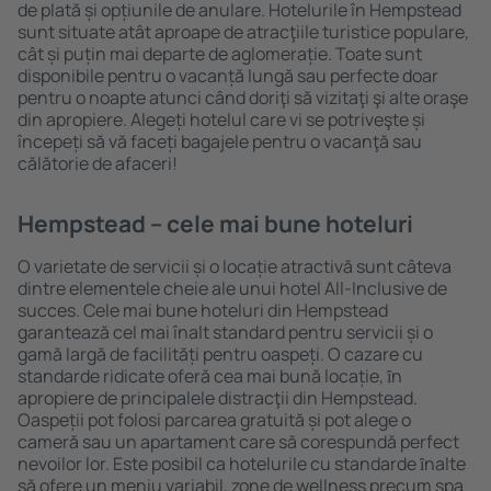
de plată și opțiunile de anulare. Hotelurile în Hempstead
sunt situate atât aproape de atracţiile turistice populare,
cât și puțin mai departe de aglomerație. Toate sunt
disponibile pentru o vacanță lungă sau perfecte doar
pentru o noapte atunci când doriţi să vizitaţi şi alte oraşe
din apropiere. Alegeți hotelul care vi se potriveşte și
începeți să vă faceți bagajele pentru o vacanţă sau
călătorie de afaceri!
Hempstead – cele mai bune hoteluri
O varietate de servicii și o locație atractivă sunt câteva
dintre elementele cheie ale unui hotel All-Inclusive de
succes. Cele mai bune hoteluri din Hempstead
garantează cel mai înalt standard pentru servicii și o
gamă largă de facilități pentru oaspeți. O cazare cu
standarde ridicate oferă cea mai bună locație, ȋn
apropiere de principalele distracţii din Hempstead.
Oaspeții pot folosi parcarea gratuită și pot alege o
cameră sau un apartament care să corespundă perfect
nevoilor lor. Este posibil ca hotelurile cu standarde ȋnalte
să ofere un meniu variabil, zone de wellness precum spa