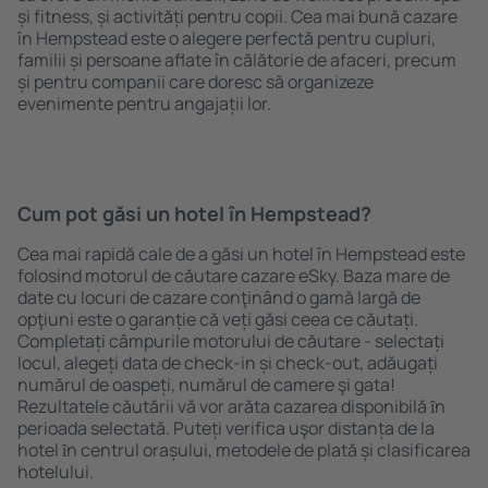
și fitness, și activități pentru copii. Cea mai bună cazare
în Hempstead este o alegere perfectă pentru cupluri,
familii și persoane aflate în călătorie de afaceri, precum
și pentru companii care doresc să organizeze
evenimente pentru angajații lor.
Cum pot găsi un hotel în Hempstead?
Cea mai rapidă cale de a găsi un hotel în Hempstead este
folosind motorul de căutare cazare eSky. Baza mare de
date cu locuri de cazare conţinând o gamă largă de
opţiuni este o garanție că veți găsi ceea ce căutați.
Completați câmpurile motorului de căutare - selectați
locul, alegeți data de check-in și check-out, adăugați
numărul de oaspeți, numărul de camere şi gata!
Rezultatele căutării vă vor arăta cazarea disponibilă ȋn
perioada selectată. Puteți verifica uşor distanța de la
hotel ȋn centrul orașului, metodele de plată și clasificarea
hotelului.