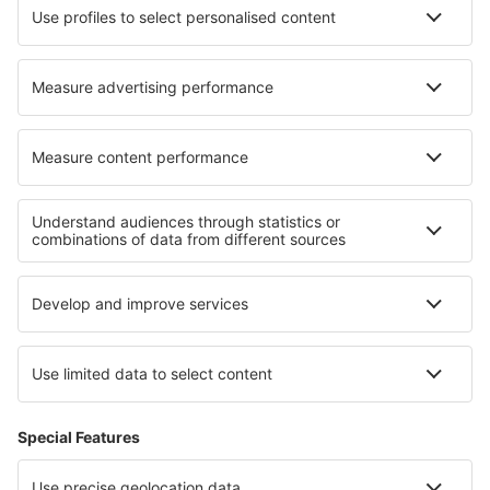
Hoteluri în Nazarje
Hoteluri în Sola
Cele mai bune hoteluri - regiuni
Hoteluri in Rezervația naturală Peșterile Carlsbad
Hoteluri in Denali National Park
Hoteluri in Florida Coast
Hoteluri in Monument Valley
Hoteluri la Parcul Național Arches
Hoteluri in Larnaca Region
Hoteluri in Regiunea Arica și Parinacota
Hoteluri in Podhale and Orava
Hoteluri in Alpii Austrieci
Hoteluri in Insula Korcula