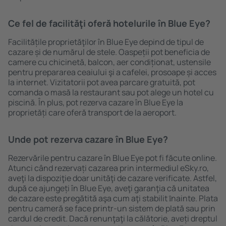
Ce fel de facilităţi oferă hotelurile în Blue Eye?
Facilitățile proprietăţilor în Blue Eye depind de tipul de
cazare și de numărul de stele. Oaspeții pot beneficia de
camere cu chicinetă, balcon, aer condiționat, ustensile
pentru prepararea ceaiului şi a cafelei, prosoape și acces
la internet. Vizitatorii pot avea parcare gratuită, pot
comanda o masă la restaurant sau pot alege un hotel cu
piscină. În plus, pot rezerva cazare în Blue Eye la
proprietăți care oferă transport de la aeroport.
Unde pot rezerva cazare în Blue Eye?
Rezervările pentru cazare în Blue Eye pot fi făcute online.
Atunci când rezervați cazarea prin intermediul eSky.ro,
aveţi la dispoziţie doar unităţi de cazare verificate. Astfel,
după ce ajungeți în Blue Eye, aveţi garanţia că unitatea
de cazare este pregătită aşa cum aţi stabilit ȋnainte. Plata
pentru cameră se face printr-un sistem de plată sau prin
cardul de credit. Dacă renunţaţi la călătorie, aveți dreptul