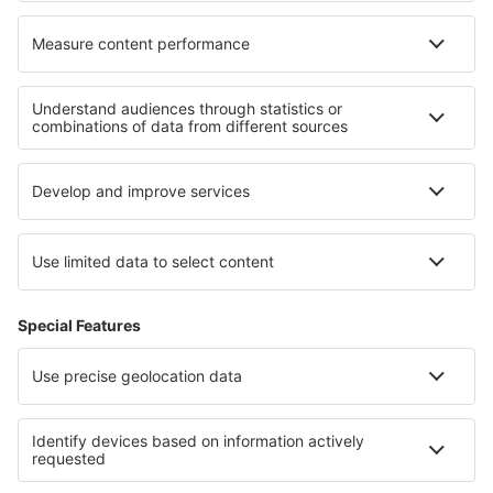
Cele mai bune locuri de cazare - regiuni
Cazare in Ohio
Cazare in Los Padres National Forest
Cazare în Oahu
Cazare in Pennsylvania
Cazare in Parcul Național Saguaro
Cazare in Regiunea Sofia
Cazare in Alexandria
Cazare in Corcovado National Park
Cazare în Hochpustertal
Cazare în regiunea Rivierei Franceze