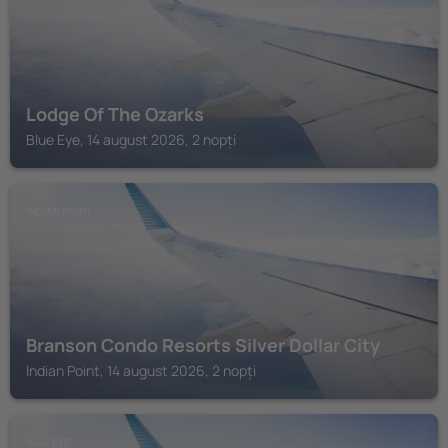
Lodge Of The Ozarks
Blue Eye, 14 august 2026, 2 nopți
INDIAN POINT
Branson Condo Resorts Silver Dollar City
Indian Point, 14 august 2026, 2 nopți
BLUE EYE