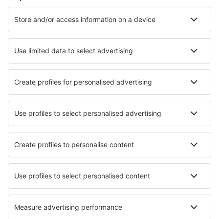
Cazare în Davenport
Cazare în Myrtle Beach
Cazare în Sevierville
Cazare în Kissimmee
Cazare în Panama City Beach
Cazare în Destin
Cazare în Snowmass Village
Cazare în Vail
Cazare Beech Mountain
Cazare în Mesa
Cele mai bune locuri de cazare - orașe
Cazare în Mols
Cazare în Casale Litta
Cazare în Dervio
Cazare în Lismore
Cazare în Campllong
Cazare în Lavaudieu
Cazare în Ohakune
Cazare în Philippsreut
Cazare în Bawley Point
Cazare în Arnsberg