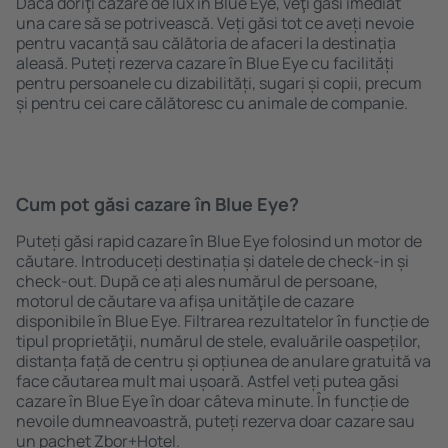
Dacă doriţi cazare de lux în Blue Eye, veţi găsi imediat
una care să se potrivească. Veți găsi tot ce aveți nevoie
pentru vacanță sau călătoria de afaceri la destinația
aleasă. Puteți rezerva cazare în Blue Eye cu facilități
pentru persoanele cu dizabilități, sugari și copii, precum
și pentru cei care călătoresc cu animale de companie.
Cum pot găsi cazare în Blue Eye?
Puteți găsi rapid cazare în Blue Eye folosind un motor de
căutare. Introduceți destinația și datele de check-in și
check-out. După ce ați ales numărul de persoane,
motorul de căutare va afișa unităţile de cazare
disponibile în Blue Eye. Filtrarea rezultatelor în funcție de
tipul proprietăţii, numărul de stele, evaluările oaspeților,
distanța față de centru și opțiunea de anulare gratuită va
face căutarea mult mai ușoară. Astfel veți putea găsi
cazare în Blue Eye în doar câteva minute. În funcție de
nevoile dumneavoastră, puteți rezerva doar cazare sau
un pachet Zbor+Hotel.