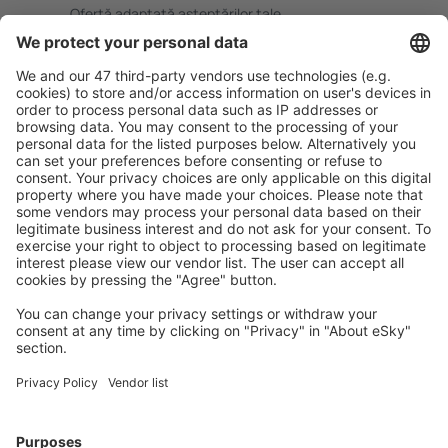
Ofertă adaptată aşteptărilor tale.
Planifică ȋn siguranţă
Rezervare fără griji cu opțiune gratuită de anulare.
Economiseşte mai mult
Prețuri atractive și oferte speciale pentru utilizatorii
conectați.
Cazarea preferată
Alege din peste 1,3 mil. de opţiuni: hoteluri, cabane,
apartamente și altele.
Cele mai căutate cazări de către utilizatorii eSky
Cazare în Statele Unite ale Americii - Orașe populare