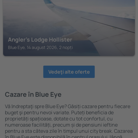
Angler's Lodge Hollister
Blue Eye, 14 august 2026, 2 nopți
Vedeţi alte oferte
Cazare în Blue Eye
Vă ȋndreptaţi spre Blue Eye? Găsiți cazare pentru fiecare
buget şi pentru nevoi variate. Puteți beneficia de
proprietăți spațioase, dotate cu tot confortul, cu
numeroase facilități, precum și de pensiuni ieftine
pentru a sta câteva zile în timpul unui city break. Cazarea
în Blue Eye este disponibilă în centrul orașului, lângă