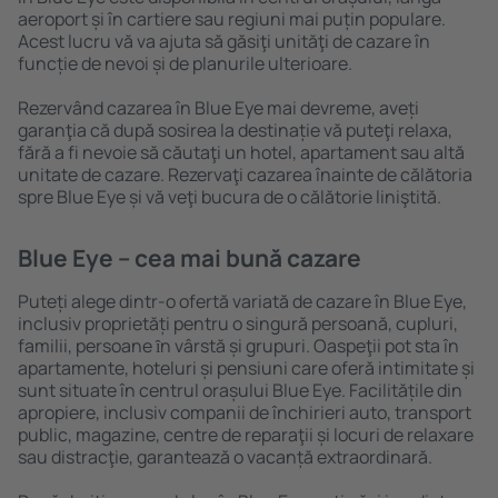
aeroport și în cartiere sau regiuni mai puțin populare.
Acest lucru vă va ajuta să găsiţi unităţi de cazare în
funcție de nevoi și de planurile ulterioare.
Rezervând cazarea în Blue Eye mai devreme, aveți
garanţia că după sosirea la destinație vă puteţi relaxa,
fără a fi nevoie să căutaţi un hotel, apartament sau altă
unitate de cazare. Rezervaţi cazarea înainte de călătoria
spre Blue Eye și vă veţi bucura de o călătorie liniştită.
Blue Eye – cea mai bună cazare
Puteți alege dintr-o ofertă variată de cazare în Blue Eye,
inclusiv proprietăți pentru o singură persoană, cupluri,
familii, persoane ȋn vârstă și grupuri. Oaspeţii pot sta în
apartamente, hoteluri și pensiuni care oferă intimitate și
sunt situate în centrul orașului Blue Eye. Facilitățile din
apropiere, inclusiv companii de închirieri auto, transport
public, magazine, centre de reparaţii și locuri de relaxare
sau distracţie, garantează o vacanță extraordinară.