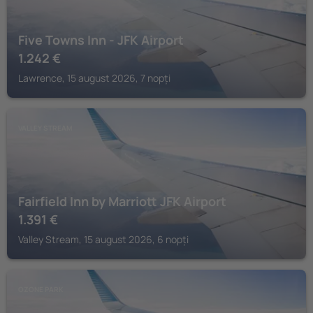
Five Towns Inn - JFK Airport
1.242
€
Lawrence, 15 august 2026, 7 nopți
VALLEY STREAM
Fairfield Inn by Marriott JFK Airport
1.391
€
Valley Stream, 15 august 2026, 6 nopți
OZONE PARK