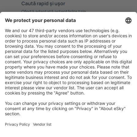
Caută rapid şi uşor
Ofertă adaptată aşteptărilor tale.
Planifică ȋn siguranţă
Rezervare fără griji cu opțiune gratuită de anulare.
Economiseşte mai mult
Prețuri atractive și oferte speciale pentru utilizatorii
conectați.
Cazarea preferată
Alege din peste 1,3 mil. de opţiuni: hoteluri, cabane,
apartamente și altele.
Cele mai căutate hoteluri de către utilizatorii eSky
Hoteluri în Statele Unite ale Americii - Orașe populare