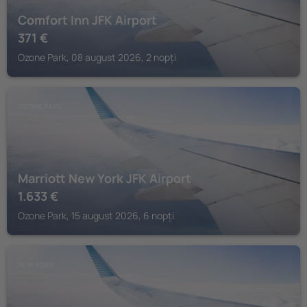
Comfort Inn JFK Airport
371
€
Ozone Park, 08 august 2026, 2 nopți
OZONE PARK
Marriott New York JFK Airport
1.633
€
Ozone Park, 15 august 2026, 6 nopți
NEW YORK