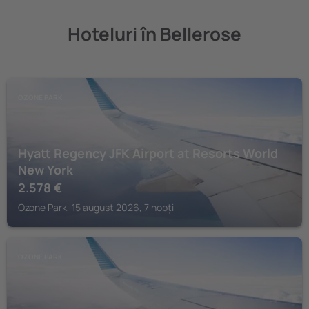
Hoteluri în Bellerose
OZONE PARK
Hyatt Regency JFK Airport at Resorts World
New York
2.578
€
Ozone Park, 15 august 2026, 7 nopți
OZONE PARK