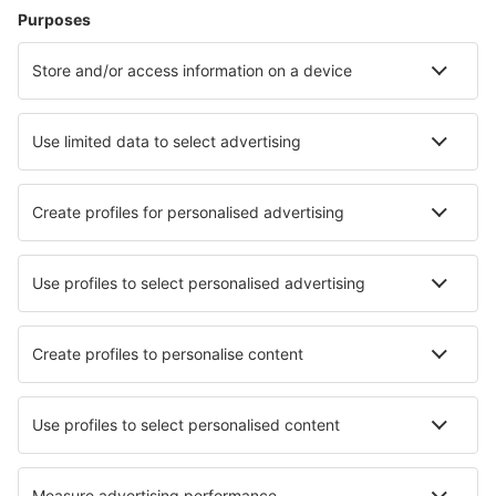
Hoteluri în Sevierville
Hoteluri în Davenport
Hoteluri în Panama City Beach
Hoteluri în Kissimmee
Hoteluri în Myrtle Beach
Hoteluri în Santa Rosa Beach
Hoteluri în Cape Coral
Hoteluri în Big Bear Lake
Hoteluri în Nags Head
Hoteluri în Atlanta
Cele mai bune hoteluri - orașe
Hoteluri în Royat
Hoteluri în Herzebrock-Clarholz
Hoteluri în Elmen
Hoteluri în Borsellino
Hoteluri în Banneux
Hoteluri în Mozzate
Hoteluri în Herrenberg
Hoteluri în Gujo