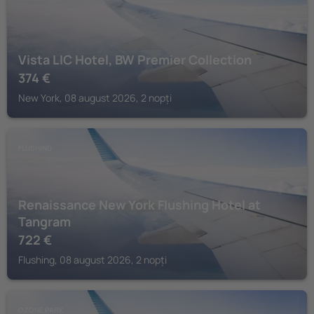
Vista LIC Hotel, BW Premier Collection
374
€
New York, 08 august 2026, 2 nopți
FLUSHING
Renaissance New York Flushing Hotel at
Tangram
722
€
Flushing, 08 august 2026, 2 nopți
OZONE PARK