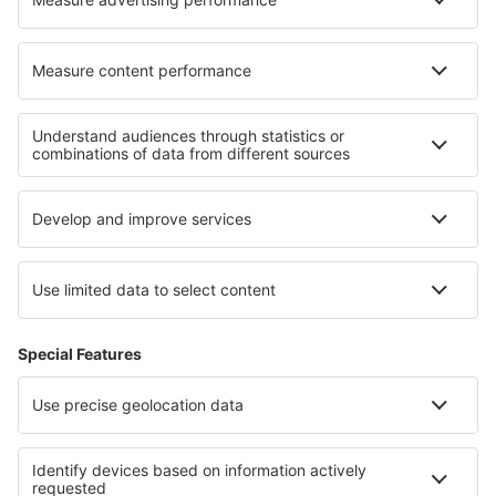
Hoteluri în Drayton Parslow
Hoteluri în Tabernas
Cele mai bune hoteluri - regiuni
Hoteluri în Valea Morții
Hoteluri la Parcul Național Sequoia
Hoteluri in Ohio
Hoteluri pe Plaja Pensacola
Hoteluri in Napa Valley
Hoteluri la Cascada Victoria
Hoteluri in Abruzzo
Hoteluri in Lesbos
Hoteluri În Velingrad județul
Hoteluri În Kazanlak județul