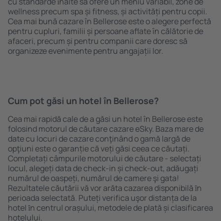
cu standarde ȋnalte să ofere un meniu variabil, zone de
wellness precum spa și fitness, și activități pentru copii.
Cea mai bună cazare în Bellerose este o alegere perfectă
pentru cupluri, familii și persoane aflate în călătorie de
afaceri, precum și pentru companii care doresc să
organizeze evenimente pentru angajații lor.
Cum pot găsi un hotel în Bellerose?
Cea mai rapidă cale de a găsi un hotel în Bellerose este
folosind motorul de căutare cazare eSky. Baza mare de
date cu locuri de cazare conţinând o gamă largă de
opţiuni este o garanție că veți găsi ceea ce căutați.
Completați câmpurile motorului de căutare - selectați
locul, alegeți data de check-in și check-out, adăugați
numărul de oaspeți, numărul de camere şi gata!
Rezultatele căutării vă vor arăta cazarea disponibilă ȋn
perioada selectată. Puteți verifica uşor distanța de la
hotel ȋn centrul orașului, metodele de plată și clasificarea
hotelului.