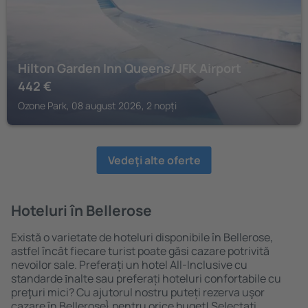
Hilton Garden Inn Queens/JFK Airport
442
€
Ozone Park, 08 august 2026, 2 nopți
Vedeţi alte oferte
Hoteluri în Bellerose
Există o varietate de hoteluri disponibile în Bellerose,
astfel încât fiecare turist poate găsi cazare potrivită
nevoilor sale. Preferați un hotel All-Inclusive cu
standarde ȋnalte sau preferați hoteluri confortabile cu
preţuri mici? Cu ajutorul nostru puteți rezerva uşor
cazare în Bellerose} pentru orice buget! Selectați