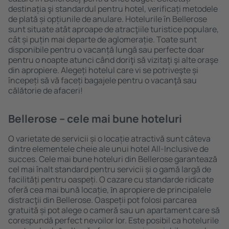
destinația şi standardul pentru hotel, verificați metodele
de plată și opțiunile de anulare. Hotelurile în Bellerose
sunt situate atât aproape de atracţiile turistice populare,
cât și puțin mai departe de aglomerație. Toate sunt
disponibile pentru o vacanță lungă sau perfecte doar
pentru o noapte atunci când doriţi să vizitaţi şi alte oraşe
din apropiere. Alegeți hotelul care vi se potriveşte și
începeți să vă faceți bagajele pentru o vacanţă sau
călătorie de afaceri!
Bellerose – cele mai bune hoteluri
O varietate de servicii și o locație atractivă sunt câteva
dintre elementele cheie ale unui hotel All-Inclusive de
succes. Cele mai bune hoteluri din Bellerose garantează
cel mai înalt standard pentru servicii și o gamă largă de
facilități pentru oaspeți. O cazare cu standarde ridicate
oferă cea mai bună locație, ȋn apropiere de principalele
distracţii din Bellerose. Oaspeții pot folosi parcarea
gratuită și pot alege o cameră sau un apartament care să
corespundă perfect nevoilor lor. Este posibil ca hotelurile