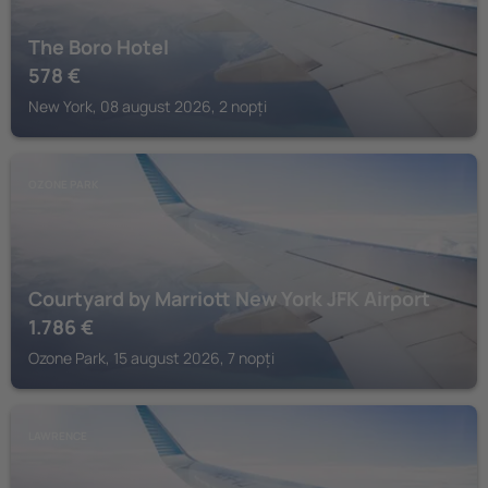
The Boro Hotel
578
€
New York, 08 august 2026, 2 nopți
OZONE PARK
Courtyard by Marriott New York JFK Airport
1.786
€
Ozone Park, 15 august 2026, 7 nopți
LAWRENCE