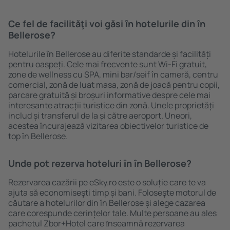
Ce fel de facilităţi voi găsi ȋn hotelurile din în
Bellerose?
Hotelurile în Bellerose au diferite standarde și facilități
pentru oaspeți. Cele mai frecvente sunt Wi-Fi gratuit,
zone de wellness cu SPA, mini bar/seif în cameră, centru
comercial, zonă de luat masa, zonă de joacă pentru copii,
parcare gratuită și broșuri informative despre cele mai
interesante atracții turistice din zonă. Unele proprietăți
includ și transferul de la și către aeroport. Uneori,
acestea încurajează vizitarea obiectivelor turistice de
top în Bellerose.
Unde pot rezerva hoteluri ȋn în Bellerose?
Rezervarea cazării pe eSky.ro este o soluție care te va
ajuta să economiseşti timp și bani. Foloseşte motorul de
căutare a hotelurilor din în Bellerose și alege cazarea
care corespunde cerințelor tale. Multe persoane au ales
pachetul Zbor+Hotel care ȋnseamnă rezervarea