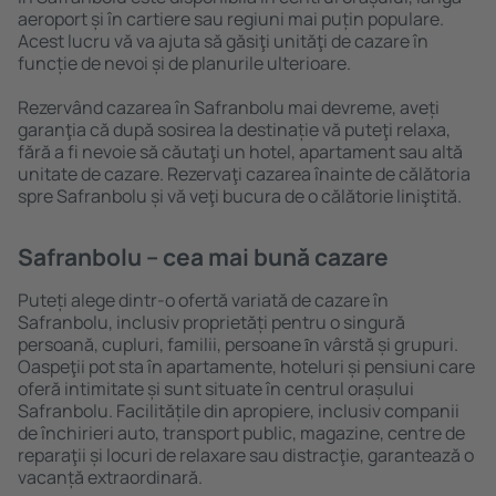
aeroport și în cartiere sau regiuni mai puțin populare.
Acest lucru vă va ajuta să găsiţi unităţi de cazare în
funcție de nevoi și de planurile ulterioare.
Rezervând cazarea în Safranbolu mai devreme, aveți
garanţia că după sosirea la destinație vă puteţi relaxa,
fără a fi nevoie să căutaţi un hotel, apartament sau altă
unitate de cazare. Rezervaţi cazarea înainte de călătoria
spre Safranbolu și vă veţi bucura de o călătorie liniştită.
Safranbolu – cea mai bună cazare
Puteți alege dintr-o ofertă variată de cazare în
Safranbolu, inclusiv proprietăți pentru o singură
persoană, cupluri, familii, persoane ȋn vârstă și grupuri.
Oaspeţii pot sta în apartamente, hoteluri și pensiuni care
oferă intimitate și sunt situate în centrul orașului
Safranbolu. Facilitățile din apropiere, inclusiv companii
de închirieri auto, transport public, magazine, centre de
reparaţii și locuri de relaxare sau distracţie, garantează o
vacanță extraordinară.