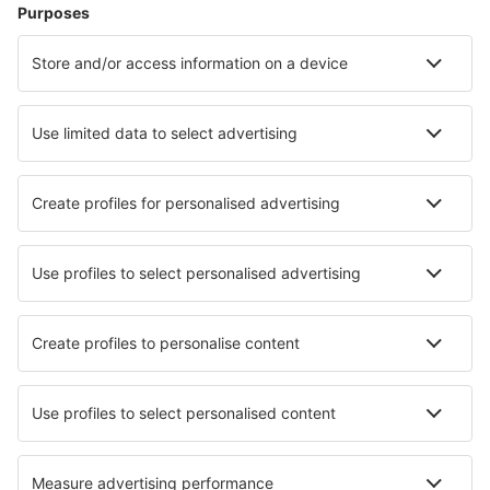
Cazare în Turcia - Orașe populare
Cazare în Antalya
Cazare în Fethiye
Cazare în Kas
Cazare în Istanbul
Cazare în Bodrum
Cazare în Ünye
Cazare în Izmir
Cazare în Kalkan
Cazare în Çorum
Cazare în Bafra
Cele mai bune locuri de cazare - orașe
Cazare în Romaneche-Thorins
Cazare în Kappel am Albis
Cazare în Fintry
Cazare în Schönbrunn
Cazare în Nishinomiya
Cazare în Motherwell
Cazare în Velizy-Villacoublay
Cazare în Takaoka