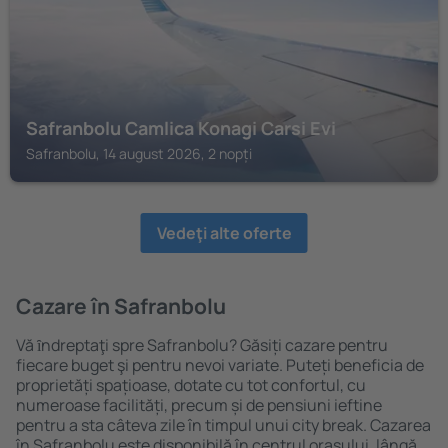
Safranbolu Camlica Konagi Carsi Evi
Safranbolu, 14 august 2026, 2 nopți
Vedeţi alte oferte
Cazare în Safranbolu
Vă ȋndreptaţi spre Safranbolu? Găsiți cazare pentru
fiecare buget şi pentru nevoi variate. Puteți beneficia de
proprietăți spațioase, dotate cu tot confortul, cu
numeroase facilități, precum și de pensiuni ieftine
pentru a sta câteva zile în timpul unui city break. Cazarea
în Safranbolu este disponibilă în centrul orașului, lângă