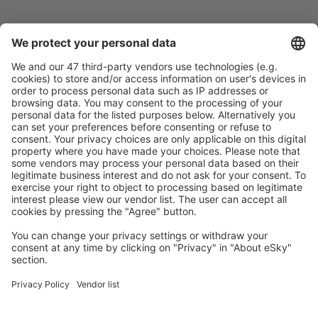
Caută rapid şi uşor
Ofertă adaptată aşteptărilor tale.
Planifică ȋn siguranţă
Rezervare fără griji cu opțiune gratuită de anulare.
Economiseşte mai mult
Prețuri atractive și oferte speciale pentru utilizatorii
conectați.
Cazarea preferată
Alege din peste 1,3 mil. de opţiuni: hoteluri, cabane,
apartamente și altele.
Cele mai căutate cazări de către utilizatorii eSky