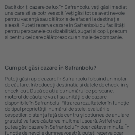
Dacă doriţi cazare de lux în Safranbolu, veţi găsi imediat
una care să se potrivească. Veți găsi tot ce aveți nevoie
pentru vacanță sau călătoria de afaceri la destinația
aleasă. Puteți rezerva cazare în Safranbolu cu facilități
pentru persoanele cu dizabilități, sugari și copii, precum
și pentru cei care călătoresc cu animale de companie.
Cum pot găsi cazare în Safranbolu?
Puteți găsi rapid cazare în Safranbolu folosind un motor
de căutare. Introduceți destinația și datele de check-in și
check-out. După ce ați ales numărul de persoane,
motorul de căutare va afișa unităţile de cazare
disponibile în Safranbolu. Filtrarea rezultatelor în funcție
de tipul proprietăţii, numărul de stele, evaluările
oaspeților, distanța față de centru și opțiunea de anulare
gratuită va face căutarea mult mai ușoară. Astfel veți
putea găsi cazare în Safranbolu în doar câteva minute. În
funcție de nevoile dumneavoastră, puteți rezerva doar