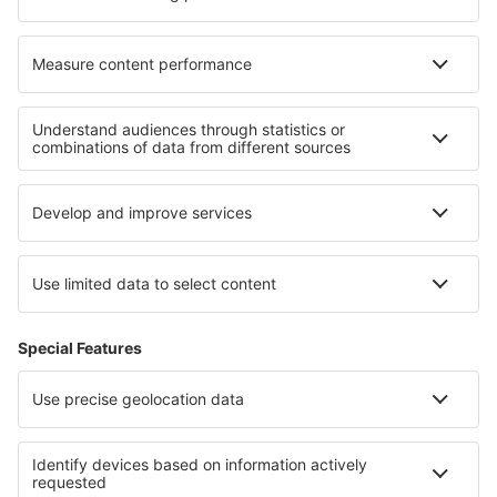
Cazare în Chorley
Cazare în Chasselay
Cele mai bune locuri de cazare - regiuni
Cazare în Bodrum
Cazare in Eastern Anatolia
Cazare in Regiunea Dalaman
Cazare in Datça Peninsula
Cazare în Turcia
Cazare in Insulele Ionice
Cazare in Sudetes
Cazare în Bulgaria
Cazare in Table Mountain National Park
Cazare în Flachau