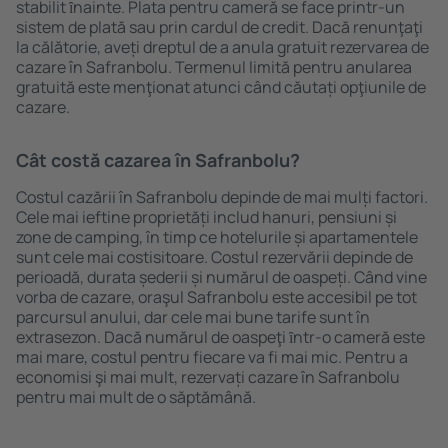
stabilit ȋnainte. Plata pentru cameră se face printr-un
sistem de plată sau prin cardul de credit. Dacă renunţaţi
la călătorie, aveți dreptul de a anula gratuit rezervarea de
cazare în Safranbolu. Termenul limită pentru anularea
gratuită este menţionat atunci când căutați opţiunile de
cazare.
Cât costă cazarea în Safranbolu?
Costul cazării în Safranbolu depinde de mai mulți factori.
Cele mai ieftine proprietăți includ hanuri, pensiuni și
zone de camping, în timp ce hotelurile și apartamentele
sunt cele mai costisitoare. Costul rezervării depinde de
perioadă, durata șederii și numărul de oaspeți. Când vine
vorba de cazare, oraşul Safranbolu este accesibil pe tot
parcursul anului, dar cele mai bune tarife sunt în
extrasezon. Dacă numărul de oaspeţi ȋntr-o cameră este
mai mare, costul pentru fiecare va fi mai mic. Pentru a
economisi şi mai mult, rezervați cazare în Safranbolu
pentru mai mult de o săptămână.