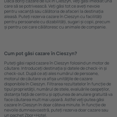
Dacă doriţi cazare de lux în Cieszyn, veţi găsi imediat una
care să se potrivească. Veți găsi tot ce aveți nevoie
pentru vacanță sau călătoria de afaceri la destinația
aleasă. Puteți rezerva cazare în Cieszyn cu facilități
pentru persoanele cu dizabilități, sugari și copii, precum
și pentru cei care călătoresc cu animale de companie.
Cum pot găsi cazare în Cieszyn?
Puteți găsi rapid cazare în Cieszyn folosind un motor de
căutare. Introduceți destinația și datele de check-in și
check-out. După ce ați ales numărul de persoane,
motorul de căutare va afișa unităţile de cazare
disponibile în Cieszyn. Filtrarea rezultatelor în funcție de
tipul proprietăţii, numărul de stele, evaluările oaspeților,
distanța față de centru și opțiunea de anulare gratuită va
face căutarea mult mai ușoară. Astfel veți putea găsi
cazare în Cieszyn în doar câteva minute. În funcție de
nevoile dumneavoastră, puteți rezerva doar cazare sau
un pachet Zbor+Hotel.