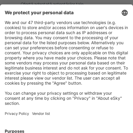
Ofertă adaptată aşteptărilor tale.
Planifică ȋn siguranţă
Rezervare fără griji cu opțiune gratuită de anulare.
Economiseşte mai mult
Prețuri atractive și oferte speciale pentru utilizatorii
conectați.
Cazarea preferată
Alege din peste 1,3 mil. de opţiuni: hoteluri, cabane,
apartamente și altele.
Cele mai căutate cazări de către utilizatorii eSky
Cazare în Polonia - Orașe populare