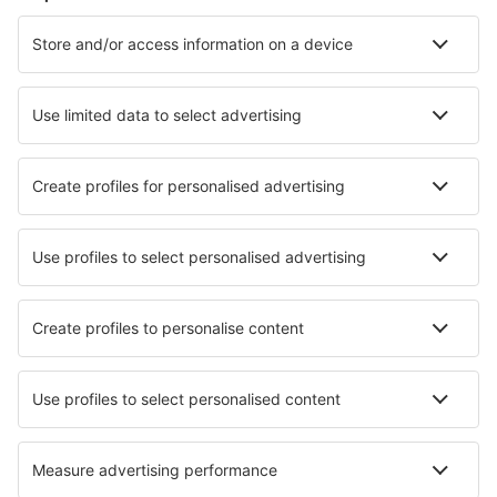
Cazare în Cracovia
Cazare în Kolobrzeg
Cazare în Wroclaw
Cazare în Gdansk
Cazare în Varşovia
Cazare în Nysa
Cazare în Sanok
Cazare în Lublin
Cazare în Koscierzyna
Cazare în Murzasichle
Cele mai bune locuri de cazare - orașe
Cazare în Ruprechtov
Cazare în Quebracho
Cazare în Nīca
Cazare în Les Houches
Cazare în Hohr-Grenzhausen
Cazare Chabottes
Cazare în Adorf
Cazare în Lillestrøm
Cazare în Aznalcollar
Cazare Woods Hole