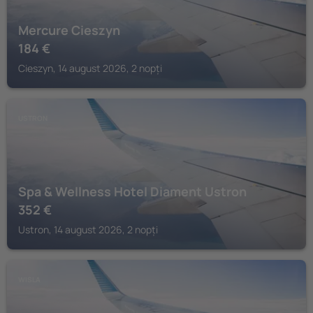
Mercure Cieszyn
184
€
Cieszyn, 14 august 2026, 2 nopți
USTRON
Spa & Wellness Hotel Diament Ustron
352
€
Ustron, 14 august 2026, 2 nopți
WISLA