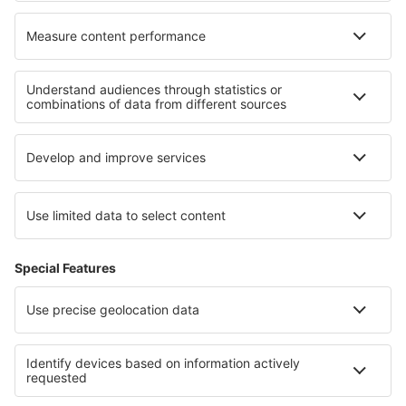
Cele mai bune locuri de cazare - regiuni
Cazare in Gorce
Cazare in Kłodzko Valley
Cazare in Warmia
Cazare în Parcul Național Bieszczadzki
Cazare in Pieniny
Cazare în Tachovsko - Stribrsko
Cazare in Hurghada
Cazare în East Grand Bahama
Cazare in Western Transdanubia
Cazare in Sao Vicente