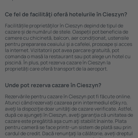
Ce fel de facilităţi oferă hotelurile în Cieszyn?
Facilitățile proprietăţilor în Cieszyn depind de tipul de
cazare și de numărul de stele. Oaspeții pot beneficia de
camere cu chicinetă, balcon, aer condiționat, ustensile
pentru prepararea ceaiului şi a cafelei, prosoape și acces
la internet. Vizitatorii pot avea parcare gratuită, pot
comanda o masă la restaurant sau pot alege un hotel cu
piscină. În plus, pot rezerva cazare în Cieszyn la
proprietăți care oferă transport de la aeroport.
Unde pot rezerva cazare în Cieszyn?
Rezervările pentru cazare în Cieszyn pot fi făcute online.
Atunci când rezervați cazarea prin intermediul eSky.ro,
aveţi la dispoziţie doar unităţi de cazare verificate. Astfel,
după ce ajungeți în Cieszyn, aveţi garanţia că unitatea de
cazare este pregătită aşa cum aţi stabilit ȋnainte. Plata
pentru cameră se face printr-un sistem de plată sau prin
cardul de credit. Dacă renunţaţi la călătorie, aveți dreptul