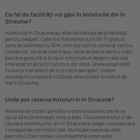
Ce fel de facilităţi voi găsi ȋn hotelurile din în
Straume?
Hotelurile în Straume au diferite standarde și facilități
pentru oaspeți. Cele mai frecvente sunt Wi-Fi gratuit,
zone de wellness cu SPA, mini bar/seif în cameră, centru
comercial, zonă de luat masa, zonă de joacă pentru copii,
parcare gratuită și broșuri informative despre cele mai
interesante atracții turistice din zonă. Unele proprietăți
includ și transferul de la și către aeroport. Uneori,
acestea încurajează vizitarea obiectivelor turistice de
top în Straume.
Unde pot rezerva hoteluri ȋn în Straume?
Rezervarea cazării pe eSky.ro este o soluție care te va
ajuta să economiseşti timp și bani. Foloseşte motorul de
căutare a hotelurilor din în Straume și alege cazarea care
corespunde cerințelor tale. Multe persoane au ales
pachetul Zbor+Hotel care ȋnseamnă rezervarea