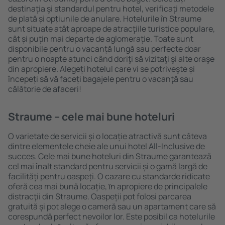
destinația şi standardul pentru hotel, verificați metodele
de plată și opțiunile de anulare. Hotelurile în Straume
sunt situate atât aproape de atracţiile turistice populare,
cât și puțin mai departe de aglomerație. Toate sunt
disponibile pentru o vacanță lungă sau perfecte doar
pentru o noapte atunci când doriţi să vizitaţi şi alte oraşe
din apropiere. Alegeți hotelul care vi se potriveşte și
începeți să vă faceți bagajele pentru o vacanţă sau
călătorie de afaceri!
Straume – cele mai bune hoteluri
O varietate de servicii și o locație atractivă sunt câteva
dintre elementele cheie ale unui hotel All-Inclusive de
succes. Cele mai bune hoteluri din Straume garantează
cel mai înalt standard pentru servicii și o gamă largă de
facilități pentru oaspeți. O cazare cu standarde ridicate
oferă cea mai bună locație, ȋn apropiere de principalele
distracţii din Straume. Oaspeții pot folosi parcarea
gratuită și pot alege o cameră sau un apartament care să
corespundă perfect nevoilor lor. Este posibil ca hotelurile