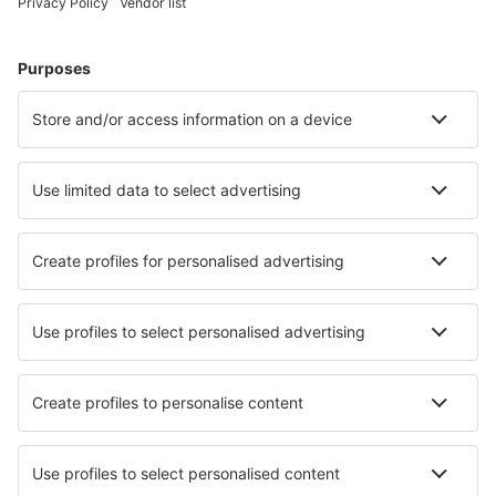
Hoteluri în Trondheim
Hoteluri în Stavanger
Hoteluri în Oslo
Hoteluri în Bergen
Hoteluri în Tromso
Hoteluri în Olden
Hoteluri în Harstad
Hoteluri în Skodje
Hoteluri în Bodo
Hoteluri Sveio
Cele mai bune hoteluri - orașe
Hoteluri în Ornavasso
Hoteluri în Assen
Hoteluri în Leutkirch im Allgau
Hoteluri în Achill Sound
Hoteluri în Raceland
Hoteluri în Landry
Hoteluri în Treherne
Hoteluri în Lanciano
Hoteluri în Costa Meloneras
Hoteluri în Trenta