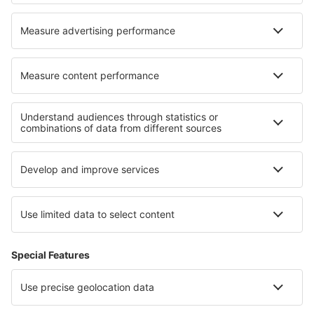
Cele mai bune hoteluri - regiuni
Hoteluri in Parcul Național Rago
Hoteluri in Parcul Național Jotunheimen
Hoteluri in Parcul Național Folgefonna
Hoteluri in Svalbard Archipelago
Hoteluri in Parcul Național Rondane
Hoteluri în Bodrum
Hoteluri in Insula Brac
Hoteluri in Insula Hvar
Hoteluri În Mures județul
Hoteluri in Izmir