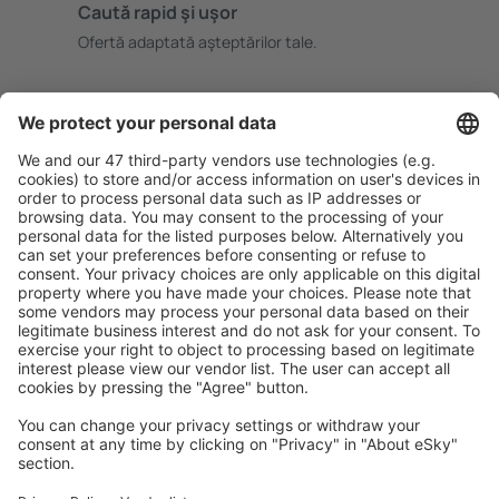
Caută rapid şi uşor
Ofertă adaptată aşteptărilor tale.
Planifică ȋn siguranţă
Rezervare fără griji cu opțiune gratuită de anulare.
Economiseşte mai mult
Prețuri atractive și oferte speciale pentru utilizatorii
conectați.
Cazarea preferată
Alege din peste 1,3 mil. de opţiuni: hoteluri, cabane,
apartamente și altele.
Cele mai căutate hoteluri de către utilizatorii eSky
Hoteluri în Norvegia - Orașe populare