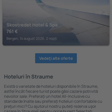
Skostredet Hotel & Spa
761
€
Bergen, 14 august 2026, 2 nopți
Vedeţi alte oferte
Hoteluri în Straume
Există o varietate de hoteluri disponibile în Straume,
astfel încât fiecare turist poate găsi cazare potrivită
nevoilor sale. Preferați un hotel All-Inclusive cu
standarde ȋnalte sau preferați hoteluri confortabile cu
preţuri mici? Cu ajutorul nostru puteți rezerva uşor
cazare în Straume} pentru orice buget! Selectați