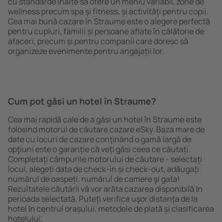
cu standarde ȋnalte să ofere un meniu variabil, zone de
wellness precum spa și fitness, și activități pentru copii.
Cea mai bună cazare în Straume este o alegere perfectă
pentru cupluri, familii și persoane aflate în călătorie de
afaceri, precum și pentru companii care doresc să
organizeze evenimente pentru angajații lor.
Cum pot găsi un hotel în Straume?
Cea mai rapidă cale de a găsi un hotel în Straume este
folosind motorul de căutare cazare eSky. Baza mare de
date cu locuri de cazare conţinând o gamă largă de
opţiuni este o garanție că veți găsi ceea ce căutați.
Completați câmpurile motorului de căutare - selectați
locul, alegeți data de check-in și check-out, adăugați
numărul de oaspeți, numărul de camere şi gata!
Rezultatele căutării vă vor arăta cazarea disponibilă ȋn
perioada selectată. Puteți verifica uşor distanța de la
hotel ȋn centrul orașului, metodele de plată și clasificarea
hotelului.