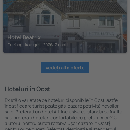
Hotel Beatrix
De Koog, 14 august 2026, 2 nopți
Vedeţi alte oferte
Hoteluri în Oost
Există o varietate de hoteluri disponibile în Oost, astfel
încât fiecare turist poate găsi cazare potrivită nevoilor
sale. Preferați un hotel All-Inclusive cu standarde ȋnalte
sau preferați hoteluri confortabile cu preţuri mici? Cu
ajutorul nostru puteți rezerva uşor cazare în Oost}
pentru orice buget! Selectați destinația şi standardul