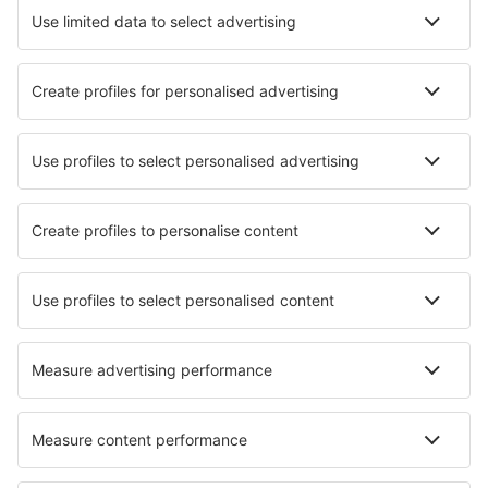
Hoteluri în Haga
Hoteluri în Amsterdam
Hoteluri în Kamperland
Hoteluri în Zandvoort
Hoteluri în Callantsoog
Hoteluri în Veere
Hoteluri în Otterlo
Hoteluri în Medemblick
Hoteluri în Putten
Hoteluri în Nijmegen
Cele mai bune hoteluri - orașe
Hoteluri în La Florida
Hoteluri în Bonville
Hoteluri în West Allis
Hoteluri în Papstdorf
Hoteluri în Kinghorn
Hoteluri Calafat
Hoteluri în Berzocana
Hoteluri în Vers-Pont-du-Gard
Hoteluri în Tirur
Hoteluri în Gronau