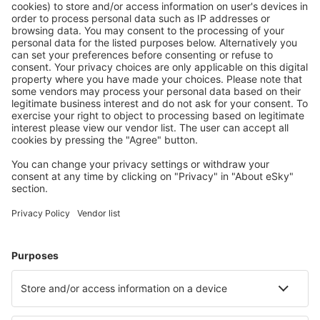
Ofertă adaptată aşteptărilor tale.
Planifică ȋn siguranţă
Rezervare fără griji cu opțiune gratuită de anulare.
Economiseşte mai mult
Prețuri atractive și oferte speciale pentru utilizatorii
conectați.
Cazarea preferată
Alege din peste 1,3 mil. de opţiuni: hoteluri, cabane,
apartamente și altele.
Cele mai căutate hoteluri de către utilizatorii eSky
Hoteluri în Olanda - Orașe populare