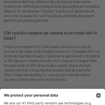
economie de timp. Motorul de căutare și rezervarea
hotelurilor ieftine sunt disponibile pe pagina principală a
eSky.ro, ȋn secţiunea "Cazare". Dacă nu ai garanţia că
excursia va avea loc, verifică dacă unitatea de cazare
permite anularea gratuită.
Cât costă o noapte de cazare la un hotel din în
Oost?
Prețul pe noapte în în Oost poate varia în funcție de
numărul de stele și de locaţia hotelului. O noapte într-un
hotel de standard mediu costă de la aproximativ 50 până
la 100 de euro. Hotelurile de cinci stele sunt disponibile
ȋncepând de la 200 de euro pe noapte. Dacă doreşti
cazare ieftină, consultă oferta specială de pachete
Zbor+Hotel de pe eSky.ro, care ȋţi permite să rezervi
cazare și bilete de avion instantaneu.
Caută rapid şi uşor