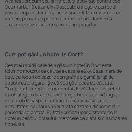
wellness precum spa și fitness, și activități pentru copii.
Cea mai bună cazare în Oost este o alegere perfectă
pentru cupluri, familii și persoane aflate în călătorie de
afaceri, precum și pentru companii care doresc să
organizeze evenimente pentru angajații lor.
Cum pot găsi un hotel în Oost?
Cea mai rapidă cale de a găsi un hotel în Oost este
folosind motorul de căutare cazare eSky. Baza mare de
date cu locuri de cazare conţinând o gamă largă de
opţiuni este o garanție că veți găsi ceea ce căutați.
Completați câmpurile motorului de căutare - selectați
locul, alegeți data de check-in și check-out, adăugați
numărul de oaspeți, numărul de camere şi gata!
Rezultatele căutării vă vor arăta cazarea disponibilă ȋn
perioada selectată. Puteți verifica uşor distanța de la
hotel ȋn centrul orașului, metodele de plată și clasificarea
hotelului.