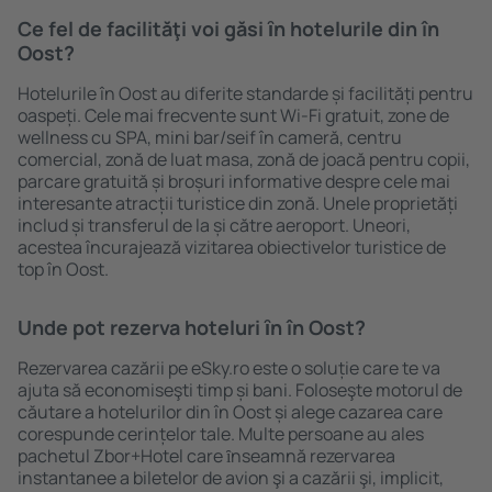
Ce fel de facilităţi voi găsi ȋn hotelurile din în
Oost?
Hotelurile în Oost au diferite standarde și facilități pentru
oaspeți. Cele mai frecvente sunt Wi-Fi gratuit, zone de
wellness cu SPA, mini bar/seif în cameră, centru
comercial, zonă de luat masa, zonă de joacă pentru copii,
parcare gratuită și broșuri informative despre cele mai
interesante atracții turistice din zonă. Unele proprietăți
includ și transferul de la și către aeroport. Uneori,
acestea încurajează vizitarea obiectivelor turistice de
top în Oost.
Unde pot rezerva hoteluri ȋn în Oost?
Rezervarea cazării pe eSky.ro este o soluție care te va
ajuta să economiseşti timp și bani. Foloseşte motorul de
căutare a hotelurilor din în Oost și alege cazarea care
corespunde cerințelor tale. Multe persoane au ales
pachetul Zbor+Hotel care ȋnseamnă rezervarea
instantanee a biletelor de avion şi a cazării şi, implicit,