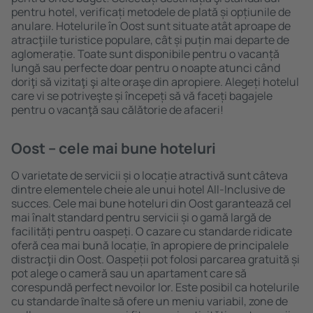
pentru hotel, verificați metodele de plată și opțiunile de
anulare. Hotelurile în Oost sunt situate atât aproape de
atracţiile turistice populare, cât și puțin mai departe de
aglomerație. Toate sunt disponibile pentru o vacanță
lungă sau perfecte doar pentru o noapte atunci când
doriţi să vizitaţi şi alte oraşe din apropiere. Alegeți hotelul
care vi se potriveşte și începeți să vă faceți bagajele
pentru o vacanţă sau călătorie de afaceri!
Oost – cele mai bune hoteluri
O varietate de servicii și o locație atractivă sunt câteva
dintre elementele cheie ale unui hotel All-Inclusive de
succes. Cele mai bune hoteluri din Oost garantează cel
mai înalt standard pentru servicii și o gamă largă de
facilități pentru oaspeți. O cazare cu standarde ridicate
oferă cea mai bună locație, ȋn apropiere de principalele
distracţii din Oost. Oaspeții pot folosi parcarea gratuită și
pot alege o cameră sau un apartament care să
corespundă perfect nevoilor lor. Este posibil ca hotelurile
cu standarde ȋnalte să ofere un meniu variabil, zone de