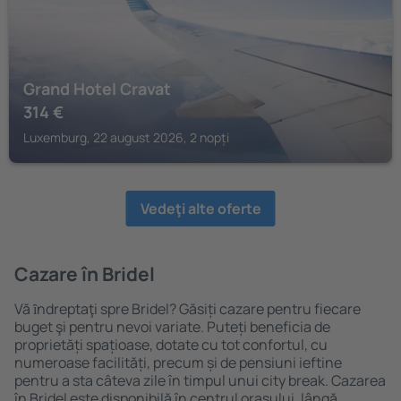
Grand Hotel Cravat
314
€
Luxemburg, 22 august 2026, 2 nopți
Vedeţi alte oferte
Cazare în Bridel
Vă ȋndreptaţi spre Bridel? Găsiți cazare pentru fiecare
buget şi pentru nevoi variate. Puteți beneficia de
proprietăți spațioase, dotate cu tot confortul, cu
numeroase facilități, precum și de pensiuni ieftine
pentru a sta câteva zile în timpul unui city break. Cazarea
în Bridel este disponibilă în centrul orașului, lângă