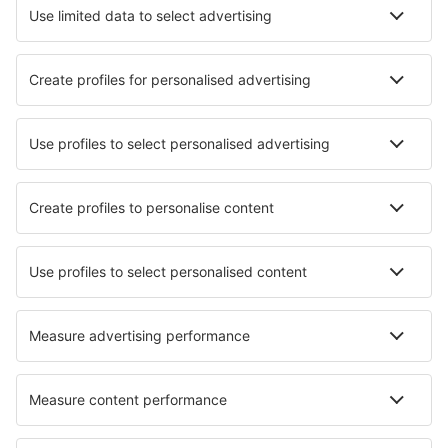
Cazare în Bourscheid
Cazare în Vianden
Cazare în Echternach
Cazare în Luxemburg
Cazare în Esch-sur-Alzette
Cazare Roeser
Cazare Obereisenbach
Cazare în Bettel
Cazare în Weiler-la-Tour
Cazare în Mondorf-les-Bains
Cele mai bune locuri de cazare - orașe
Cazare în Toledo
Cazare în Altlengbach
Cazare în Falzes
Cazare în Pierantonio
Cazare în Resplendor
Cazare în Colomiers
Cazare în Candelaria
Cazare în Mazzaro
Cazare în Hoffman Estates
Cazare în Anyer