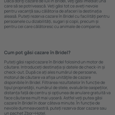
Dacă doriţi cazare de lux în Bridel, veţi găsi imediat una
care să se potrivească. Veți găsi tot ce aveți nevoie
pentru vacanță sau călătoria de afaceri la destinația
aleasă. Puteți rezerva cazare în Bridel cu facilități pentru
persoanele cu dizabilități, sugari și copii, precum și
pentru cei care călătoresc cu animale de companie.
Cum pot găsi cazare în Bridel?
Puteți găsi rapid cazare în Bridel folosind un motor de
căutare. Introduceți destinația și datele de check-in și
check-out. După ce ați ales numărul de persoane,
motorul de căutare va afișa unităţile de cazare
disponibile în Bridel. Filtrarea rezultatelor în funcție de
tipul proprietăţii, numărul de stele, evaluările oaspeților,
distanța față de centru și opțiunea de anulare gratuită va
face căutarea mult mai ușoară. Astfel veți putea găsi
cazare în Bridel în doar câteva minute. În funcție de
nevoile dumneavoastră, puteți rezerva doar cazare sau
un pachet Zbor+Hotel.