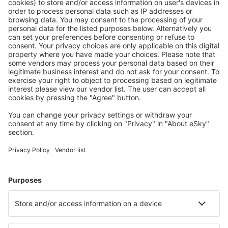
Ofertă adaptată aşteptărilor tale.
Planifică ȋn siguranţă
Rezervare fără griji cu opțiune gratuită de anulare.
Economiseşte mai mult
Prețuri atractive și oferte speciale pentru utilizatorii
conectați.
Cazarea preferată
Alege din peste 1,3 mil. de opţiuni: hoteluri, cabane,
apartamente și altele.
Cele mai căutate cazări de către utilizatorii eSky
Cazare în Luxemburg - Orașe populare