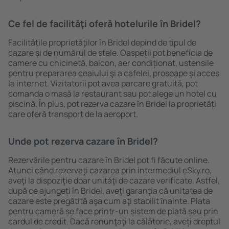
Ce fel de facilităţi oferă hotelurile în Bridel?
Facilitățile proprietăţilor în Bridel depind de tipul de
cazare și de numărul de stele. Oaspeții pot beneficia de
camere cu chicinetă, balcon, aer condiționat, ustensile
pentru prepararea ceaiului şi a cafelei, prosoape și acces
la internet. Vizitatorii pot avea parcare gratuită, pot
comanda o masă la restaurant sau pot alege un hotel cu
piscină. În plus, pot rezerva cazare în Bridel la proprietăți
care oferă transport de la aeroport.
Unde pot rezerva cazare în Bridel?
Rezervările pentru cazare în Bridel pot fi făcute online.
Atunci când rezervați cazarea prin intermediul eSky.ro,
aveţi la dispoziţie doar unităţi de cazare verificate. Astfel,
după ce ajungeți în Bridel, aveţi garanţia că unitatea de
cazare este pregătită aşa cum aţi stabilit ȋnainte. Plata
pentru cameră se face printr-un sistem de plată sau prin
cardul de credit. Dacă renunţaţi la călătorie, aveți dreptul