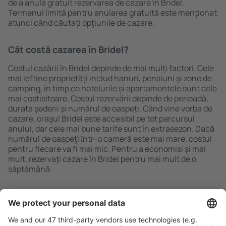
de a anula gratuit rezervarea de cazare în Bridel.
Termenul limită pentru anularea gratuită este menţionat
atunci când căutați opţiunile de cazare.
Cât costă cazarea în Bridel?
Costul cazării în Bridel depinde de mai mulți factori. Cele
mai ieftine proprietăți includ hanuri, pensiuni și zone de
camping, în timp ce hotelurile și apartamentele sunt cele
mai costisitoare. Costul rezervării depinde de perioadă,
durata șederii și numărul de oaspeți. Când vine vorba de
cazare, oraşul Bridel este accesibil pe tot parcursul
anului, dar cele mai bune tarife sunt în extrasezon. Dacă
numărul de oaspeţi ȋntr-o cameră este mai mare, costul
pentru fiecare va fi mai mic. Pentru a economisi şi mai
mult, rezervați cazare în Bridel pentru mai mult de o
săptămână.
Caută rapid şi uşor