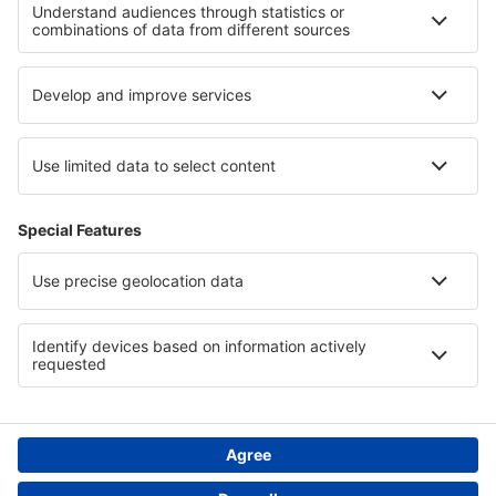
Cele mai bune locuri de cazare - regiuni
Cazare in Pitztal
Cazare in Chiapas
Cazare în Dominican Republic
Cazare ȋn Insulele Anglo-Normande
Cazare in Kłodzko Valley