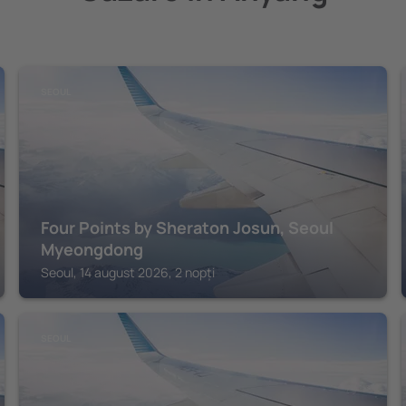
SEOUL
Four Points by Sheraton Josun, Seoul
Myeongdong
Seoul, 14 august 2026, 2 nopți
SEOUL