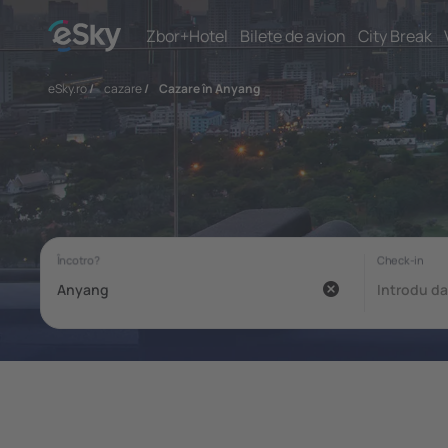
Zbor+Hotel
Bilete de avion
City Break
eSky.ro
/
cazare
/
Cazare în Anyang