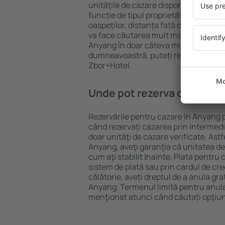
unităţile de cazare disponibile în Anya
funcție de tipul proprietăţii, numărul 
oaspeților, distanța față de centru și
va face căutarea mult mai ușoară. Ast
Anyang în doar câteva minute. În func
dumneavoastră, puteți rezerva doar 
Zbor+Hotel.
Unde pot rezerva cazare î
Rezervările pentru cazare în Anyang p
când rezervați cazarea prin intermediul
doar unităţi de cazare verificate. Astf
Anyang, aveţi garanţia că unitatea de
cum aţi stabilit ȋnainte. Plata pentru
sistem de plată sau prin cardul de cre
călătorie, aveți dreptul de a anula gra
Anyang. Termenul limită pentru anula
menţionat atunci când căutați opţiun