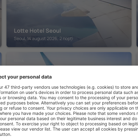
Lotte Hotel Seoul
Seoul, 14 august 2026, 2 nopți
SEOUL
The Shilla Seoul
Seoul, 14 august 2026, 2 nopți