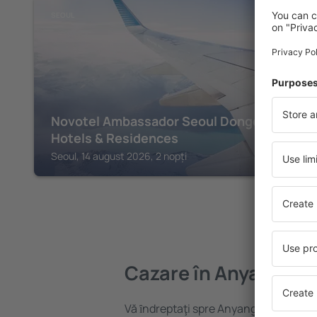
SEOUL
Novotel Ambassador Seoul Dongdaemun
Hotels & Residences
Seoul, 14 august 2026, 2 nopți
Cazare în Anyang
Vă ȋndreptaţi spre Anyang? Găsiți caz