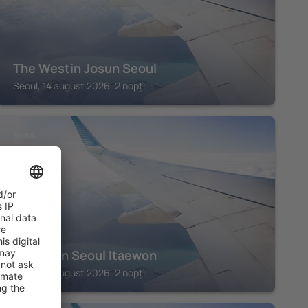
The Westin Josun Seoul
Seoul, 14 august 2026, 2 nopți
SEOUL
Mondrian Seoul Itaewon
Seoul, 14 august 2026, 2 nopți