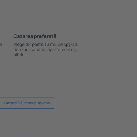
Cazarea preferată
le
Alege din peste 1,3 mil. de opţiuni:
hoteluri, cabane, apartamente și
altele.
Cazare în Sacheon-myeon