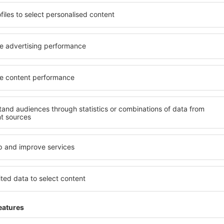
 de proprietăți spațioase,
proprietăți pentru o singură
facilități, precum și de
ȋn vârstă și grupuri. Oaspeţi
le în timpul unui city break.
pensiuni care oferă intimitat
 centrul orașului, lângă
Anyang. Facilitățile din apro
i puțin populare. Acest lucru
auto, transport public, magaz
în funcție de nevoi și de
relaxare sau distracţie, gar
Dacă doriţi cazare de lux în
reme, aveți garanţia că
se potrivească. Veți găsi to
axa, fără a fi nevoie să
călătoria de afaceri la desti
 unitate de cazare.
Anyang cu facilități pentru p
 spre Anyang și vă veţi
copii, precum și pentru cei 
companie.
yang?
Ce fel de facilităţi 
losind un motor de căutare.
Facilitățile proprietăţilor î
heck-in și check-out. După ce
numărul de stele. Oaspeții 
 de căutare va afișa
balcon, aer condiționat, ust