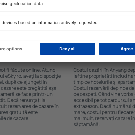
ng. Filtrarea rezultatelor în
cafelei, prosoape și acces la
de stele, evaluările
gratuită, pot comanda o mas
 opțiunea de anulare gratuită
hotel cu piscină. În plus, po
fel veți putea găsi cazare în
proprietăți care oferă transp
ție de nevoile
cazare sau un pachet
n Anyang?
Cât costă cazarea î
ot fi făcute online. Atunci
Costul cazării în Anyang dep
 eSky.ro, aveţi la dispoziţie
ieftine proprietăți includ ha
el, după ce ajungeți în
timp ce hotelurile și aparta
 cazare este pregătită aşa
Costul rezervării depinde de
 cameră se face printr-un
de oaspeți. Când vine vorba
dit. Dacă renunţaţi la
accesibil pe tot parcursul an
tuit rezervarea de cazare în
extrasezon. Dacă numărul d
rea gratuită este
mare, costul pentru fiecare 
ile de cazare.
mai mult, rezervați cazare 
săptămână.