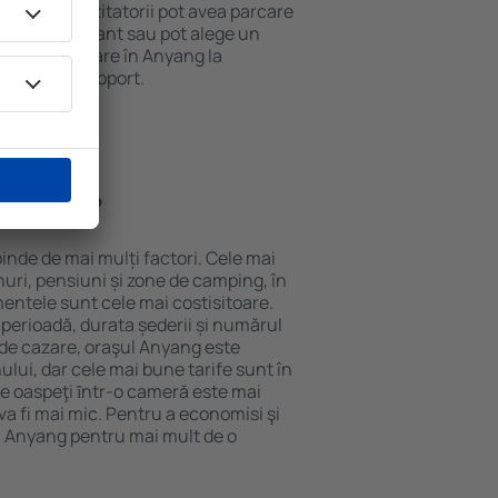
 internet. Vizitatorii pot avea parcare
ă la restaurant sau pot alege un
t rezerva cazare în Anyang la
ort de la aeroport.
n Anyang?
inde de mai mulți factori. Cele mai
nuri, pensiuni și zone de camping, în
mentele sunt cele mai costisitoare.
 perioadă, durata șederii și numărul
 de cazare, oraşul Anyang este
ului, dar cele mai bune tarife sunt în
e oaspeţi ȋntr-o cameră este mai
va fi mai mic. Pentru a economisi şi
în Anyang pentru mai mult de o