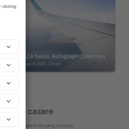
SEOUL
THE PLAZA Seoul, Autograph Collection
Seoul, 14 august 2026, 2 nopți
ai bună cazare
variată de cazare în Anyang, inclusiv