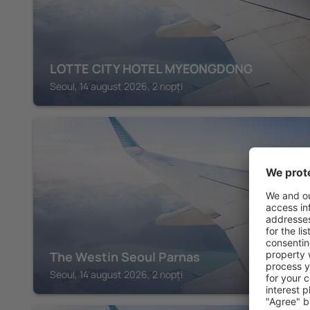
LOTTE CITY HOTEL MYEONGDONG
Seoul, 14 august 2026, 2 nopți
SEOUL
The Westin Seoul Parnas
Seoul, 14 august 2026, 2 nopți