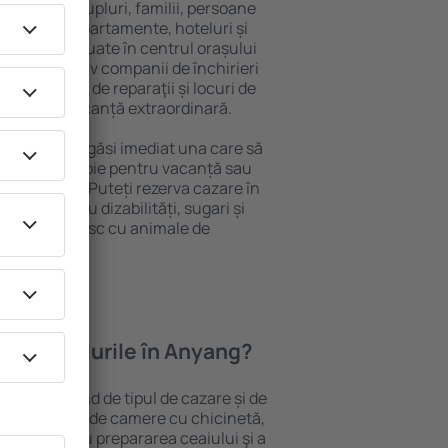
 persoană, cupluri, familii, persoane
i pot sta în apartamente, hoteluri și
e și sunt situate în centrul orașului
piere, inclusiv companii de închirieri
ine, centre de reparaţii și locuri de
antează o vacanță extraordinară.
 Anyang, veţi găsi imediat una care să
t ce aveți nevoie pentru vacanță sau
nația aleasă. Puteți rezerva cazare în
ersoanele cu dizabilități, sugari și
care călătoresc cu animale de
oferă hotelurile în Anyang?
n Anyang depind de tipul de cazare și de
pot beneficia de camere cu chicinetă,
ensile pentru prepararea ceaiului şi a