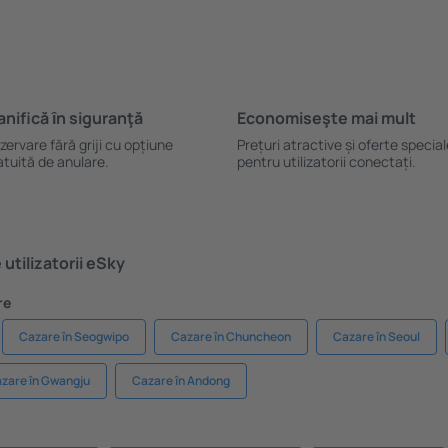
anifică ȋn siguranţă
Economiseşte mai mult
zervare fără griji cu opțiune
Prețuri atractive și oferte specia
atuită de anulare.
pentru utilizatorii conectați.
utilizatorii eSky
re
Cazare în Seogwipo
Cazare în Chuncheon
Cazare în Seoul
zare în Gwangju
Cazare în Andong