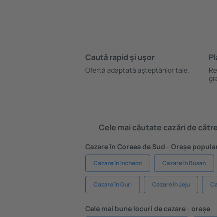
Caută rapid şi uşor
Pl
Ofertă adaptată aşteptărilor tale.
Re
gr
Cele mai căutate cazări de către 
Cazare în Coreea de Sud - Orașe popula
Cazare în Incheon
Cazare în Busan
Cazare în Guri
Cazare în Jeju
Ca
Cele mai bune locuri de cazare - orașe