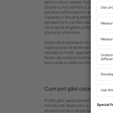
pentru nevoi variate. Puteți beneficia
dotate cu tot confortul, cu numeroase 
pensiuni ieftine pentru a sta câteva zi
Cazarea în Anyang este disponibilă în
aeroport și în cartiere sau regiuni ma
vă va ajuta să găsiţi unităţi de cazare 
planurile ulterioare.
Rezervând cazarea în Anyang mai dev
după sosirea la destinație vă puteţi rel
căutaţi un hotel, apartament sau altă
Rezervaţi cazarea înainte de călătoria
bucura de o călătorie liniştită.
Cum pot găsi cazare în An
Puteți găsi rapid cazare în Anyang fo
Introduceți destinația și datele de c
ați ales numărul de persoane, motorul