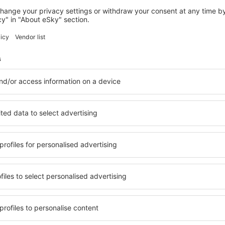
SEOUL
Four Points by Sheraton Josun, Seoul
Station
Seoul, 14 august 2026, 2 nopți
Vedeţi mai multe oferte în Anyang
Anyang – cea m
are pentru fiecare buget şi
Puteți alege dintr-o ofertă 