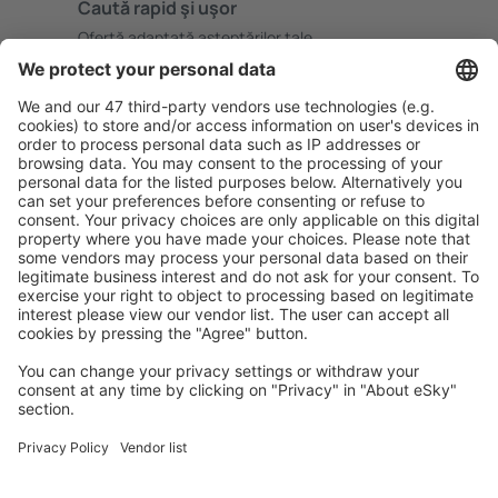
Caută rapid şi uşor
Ofertă adaptată aşteptărilor tale.
Planifică ȋn siguranţă
Rezervare fără griji cu opțiune gratuită de anulare.
Economiseşte mai mult
Prețuri atractive și oferte speciale pentru utilizatorii
conectați.
Cazarea preferată
Alege din peste 1,3 mil. de opţiuni: hoteluri, cabane,
apartamente și altele.
Cele mai căutate cazări de către utilizatorii eSky
Cazare în Italia - Orașe populare