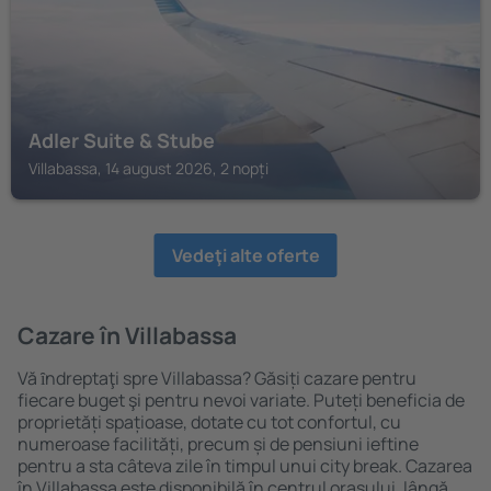
Adler Suite & Stube
Villabassa, 14 august 2026, 2 nopți
Vedeţi alte oferte
Cazare în Villabassa
Vă ȋndreptaţi spre Villabassa? Găsiți cazare pentru
fiecare buget şi pentru nevoi variate. Puteți beneficia de
proprietăți spațioase, dotate cu tot confortul, cu
numeroase facilități, precum și de pensiuni ieftine
pentru a sta câteva zile în timpul unui city break. Cazarea
în Villabassa este disponibilă în centrul orașului, lângă