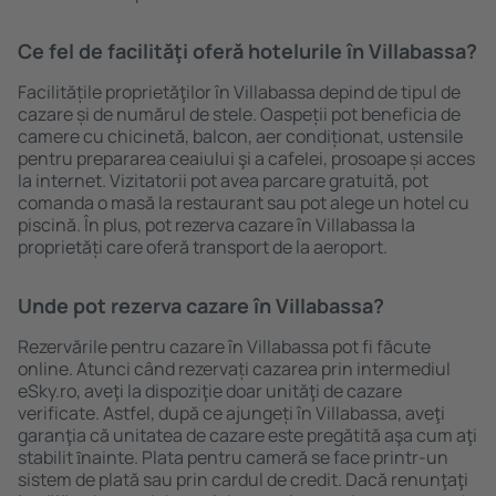
Ce fel de facilităţi oferă hotelurile în Villabassa?
Facilitățile proprietăţilor în Villabassa depind de tipul de
cazare și de numărul de stele. Oaspeții pot beneficia de
camere cu chicinetă, balcon, aer condiționat, ustensile
pentru prepararea ceaiului şi a cafelei, prosoape și acces
la internet. Vizitatorii pot avea parcare gratuită, pot
comanda o masă la restaurant sau pot alege un hotel cu
piscină. În plus, pot rezerva cazare în Villabassa la
proprietăți care oferă transport de la aeroport.
Unde pot rezerva cazare în Villabassa?
Rezervările pentru cazare în Villabassa pot fi făcute
online. Atunci când rezervați cazarea prin intermediul
eSky.ro, aveţi la dispoziţie doar unităţi de cazare
verificate. Astfel, după ce ajungeți în Villabassa, aveţi
garanţia că unitatea de cazare este pregătită aşa cum aţi
stabilit ȋnainte. Plata pentru cameră se face printr-un
sistem de plată sau prin cardul de credit. Dacă renunţaţi