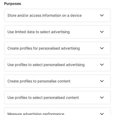
Cazare în Palermo
Cazare în Florenţa
Cazare în Milano
Cazare în Roma
Cazare în Napoli
Cazare în Monopoli
Cazare în Rosolina
Cazare în Ravenna
Cazare în Ancona
Cazare în Peschici
Cele mai bune locuri de cazare - orașe
Cazare în Lancon-Provence
Cazare în Yzerfontein
Cazare în Wasagaming
Cazare Delligsen
Cazare în Hustopece
Cazare în Auburn
Cazare în Gordon
Cazare în Ankaran
Cazare în Flekkefjord
Cazare în Pawcatuck