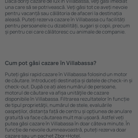
Dacă doriţi cazare de lux în Villabassa, veţi găsi imediat
una care să se potrivească. Veți găsi tot ce aveți nevoie
pentru vacanță sau călătoria de afaceri la destinația
aleasă. Puteți rezerva cazare în Villabassa cu facilități
pentru persoanele cu dizabilități, sugari și copii, precum
și pentru cei care călătoresc cu animale de companie.
Cum pot găsi cazare în Villabassa?
Puteți găsi rapid cazare în Villabassa folosind un motor
de căutare. Introduceți destinația și datele de check-in și
check-out. După ce ați ales numărul de persoane,
motorul de căutare va afișa unităţile de cazare
disponibile în Villabassa. Filtrarea rezultatelor în funcție
de tipul proprietăţii, numărul de stele, evaluările
oaspeților, distanța față de centru și opțiunea de anulare
gratuită va face căutarea mult mai ușoară. Astfel veți
putea găsi cazare în Villabassa în doar câteva minute. În
funcție de nevoile dumneavoastră, puteți rezerva doar
cazare sau un pachet Zbor+Hotel.