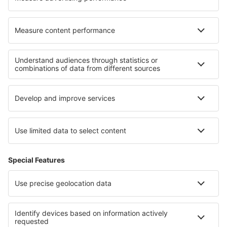
Cele mai bune locuri de cazare - regiuni
Cazare in Val d'Aosta
Cazare in Italian Alps
Cazare in Liguria
Cazare in Italy - ski
Cazare in Val di Fassa
Cazare în Salzburger Saalachtal
Cazare în Franța
Cazare În Brașov județul
Cazare in Central Anatolia
Cazare in Marino Ballena National Park