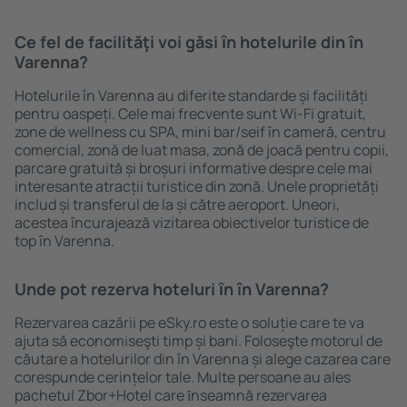
Ce fel de facilităţi voi găsi ȋn hotelurile din în
Varenna?
Hotelurile în Varenna au diferite standarde și facilități
pentru oaspeți. Cele mai frecvente sunt Wi-Fi gratuit,
zone de wellness cu SPA, mini bar/seif în cameră, centru
comercial, zonă de luat masa, zonă de joacă pentru copii,
parcare gratuită și broșuri informative despre cele mai
interesante atracții turistice din zonă. Unele proprietăți
includ și transferul de la și către aeroport. Uneori,
acestea încurajează vizitarea obiectivelor turistice de
top în Varenna.
Unde pot rezerva hoteluri ȋn în Varenna?
Rezervarea cazării pe eSky.ro este o soluție care te va
ajuta să economiseşti timp și bani. Foloseşte motorul de
căutare a hotelurilor din în Varenna și alege cazarea care
corespunde cerințelor tale. Multe persoane au ales
pachetul Zbor+Hotel care ȋnseamnă rezervarea