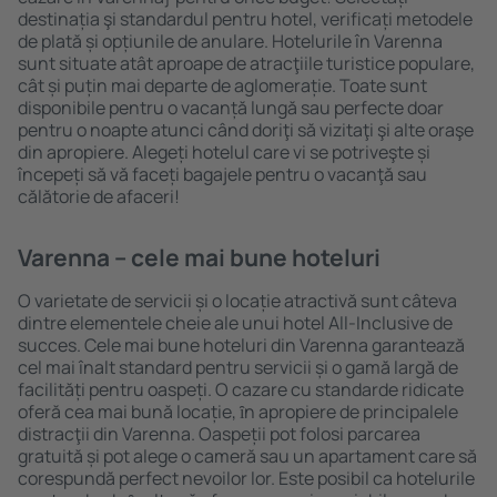
destinația şi standardul pentru hotel, verificați metodele
de plată și opțiunile de anulare. Hotelurile în Varenna
sunt situate atât aproape de atracţiile turistice populare,
cât și puțin mai departe de aglomerație. Toate sunt
disponibile pentru o vacanță lungă sau perfecte doar
pentru o noapte atunci când doriţi să vizitaţi şi alte oraşe
din apropiere. Alegeți hotelul care vi se potriveşte și
începeți să vă faceți bagajele pentru o vacanţă sau
călătorie de afaceri!
Varenna – cele mai bune hoteluri
O varietate de servicii și o locație atractivă sunt câteva
dintre elementele cheie ale unui hotel All-Inclusive de
succes. Cele mai bune hoteluri din Varenna garantează
cel mai înalt standard pentru servicii și o gamă largă de
facilități pentru oaspeți. O cazare cu standarde ridicate
oferă cea mai bună locație, ȋn apropiere de principalele
distracţii din Varenna. Oaspeții pot folosi parcarea
gratuită și pot alege o cameră sau un apartament care să
corespundă perfect nevoilor lor. Este posibil ca hotelurile