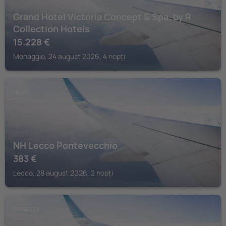
Grand Hotel Victoria Concept & Spa, by R
Collection Hotels
15.228
€
Menaggio, 24 august 2026, 4 nopți
LECCO
NH Lecco Pontevecchio
383
€
Lecco, 28 august 2026, 2 nopți
PORLEZZA