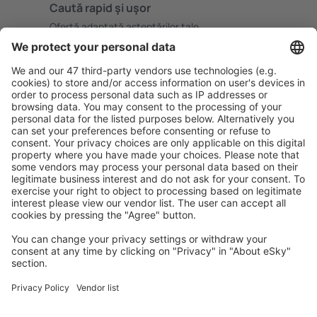
Caută rapid şi uşor
Ofertă adaptată aşteptărilor tale.
Planifică ȋn siguranţă
Rezervare fără griji cu opțiune gratuită de anulare.
Economiseşte mai mult
Prețuri atractive și oferte speciale pentru utilizatorii
conectați.
Cazarea preferată
Alege din peste 1,3 mil. de opţiuni: hoteluri, cabane,
apartamente și altele.
Cele mai căutate hoteluri de către utilizatorii eSky
Hoteluri în Italia - Orașe populare