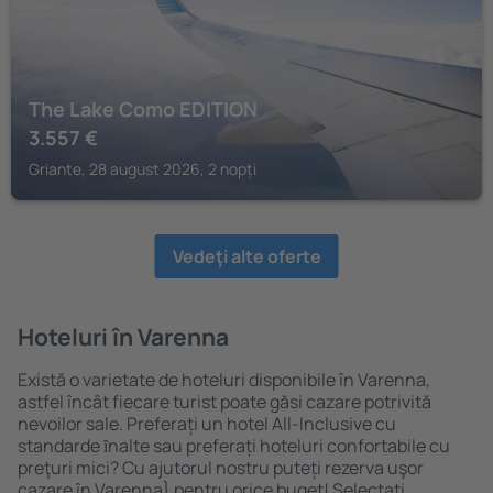
The Lake Como EDITION
3.557
€
Griante, 28 august 2026, 2 nopți
Vedeţi alte oferte
Hoteluri în Varenna
Există o varietate de hoteluri disponibile în Varenna,
astfel încât fiecare turist poate găsi cazare potrivită
nevoilor sale. Preferați un hotel All-Inclusive cu
standarde ȋnalte sau preferați hoteluri confortabile cu
preţuri mici? Cu ajutorul nostru puteți rezerva uşor
cazare în Varenna} pentru orice buget! Selectați