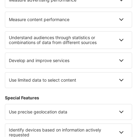
Hoteluri în Savudrija
Hoteluri în Muhlbach-sur-Munster
Cele mai bune hoteluri - regiuni
Hoteluri in Toscana
Hoteluri in Umbria
Hoteluri în Coasta Amalfi
Hoteluri in Lacul Maggiore
Hoteluri in Pejo Fonti
Hoteluri Caprivi
Hoteluri în Burgundia
Hoteluri în Insulele Virgine Americane
Hoteluri în Kavala
Hoteluri în Rugen