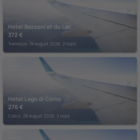
Hotel Bazzoni et du Lac
372
€
Tremezzo, 19 august 2026, 2 nopți
COLICO
Hotel Lago di Como
276
€
Colico, 28 august 2026, 2 nopți
GRIANTE