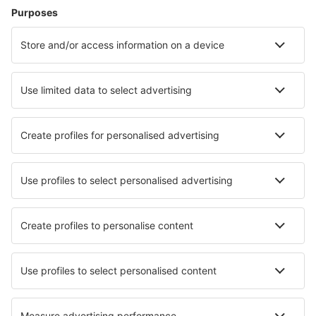
Hoteluri în Roma
Hoteluri în Palermo
Hoteluri în Napoli
Hoteluri în Milano
Hoteluri în Florenţa
Hoteluri în Villasimius
Hoteluri în Imperia
Hoteluri în Mascali
Hoteluri în Grado
Hoteluri în Numana
Cele mai bune hoteluri - orașe
Hoteluri în Ustronie Morskie
Hoteluri în Mesenich
Hoteluri în Rodnay Bay
Hoteluri în Kaliszki
Hoteluri în Bernay
Hoteluri în Montagnac-sur-Auvignon
Hoteluri în Riedlingen
Hoteluri în Atolul Dhaalu