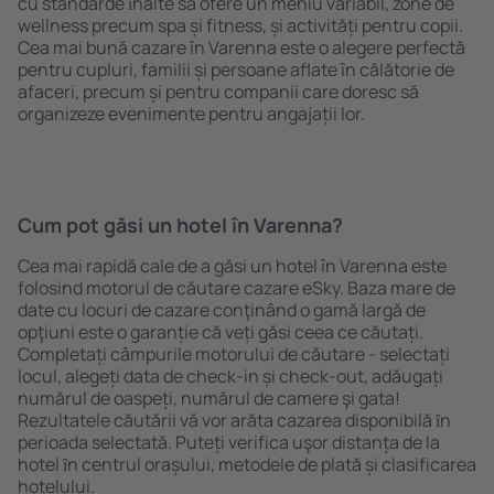
cu standarde ȋnalte să ofere un meniu variabil, zone de
wellness precum spa și fitness, și activități pentru copii.
Cea mai bună cazare în Varenna este o alegere perfectă
pentru cupluri, familii și persoane aflate în călătorie de
afaceri, precum și pentru companii care doresc să
organizeze evenimente pentru angajații lor.
Cum pot găsi un hotel în Varenna?
Cea mai rapidă cale de a găsi un hotel în Varenna este
folosind motorul de căutare cazare eSky. Baza mare de
date cu locuri de cazare conţinând o gamă largă de
opţiuni este o garanție că veți găsi ceea ce căutați.
Completați câmpurile motorului de căutare - selectați
locul, alegeți data de check-in și check-out, adăugați
numărul de oaspeți, numărul de camere şi gata!
Rezultatele căutării vă vor arăta cazarea disponibilă ȋn
perioada selectată. Puteți verifica uşor distanța de la
hotel ȋn centrul orașului, metodele de plată și clasificarea
hotelului.