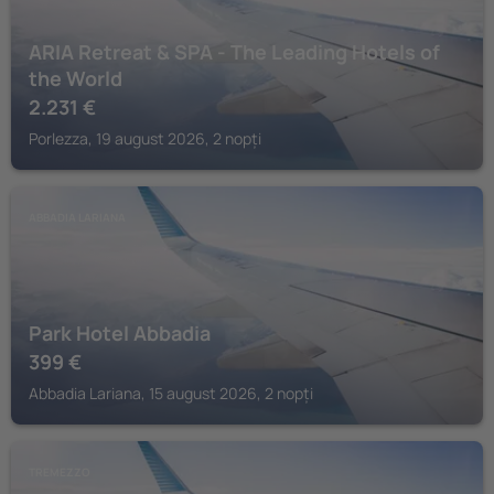
ARIA Retreat & SPA - The Leading Hotels of
the World
2.231
€
Porlezza, 19 august 2026, 2 nopți
ABBADIA LARIANA
Park Hotel Abbadia
399
€
Abbadia Lariana, 15 august 2026, 2 nopți
TREMEZZO