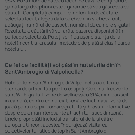
eSky. Baza mare de date cu locuri de cazare conţinând o
gamă largă de opţiuni este o garanție că veți găsi ceea ce
căutați. Completați câmpurile motorului de căutare -
selectați locul, alegeți data de check-in și check-out,
adăugați numărul de oaspeți, numărul de camere şi gata!
Rezultatele căutării vă vor arăta cazarea disponibilă ȋn
perioada selectată. Puteți verifica uşor distanța de la
hotel ȋn centrul orașului, metodele de plată și clasificarea
hotelului.
Ce fel de facilităţi voi găsi ȋn hotelurile din în
Sant'Ambrogio di Valpolicella?
Hotelurile în Sant'Ambrogio di Valpolicella au diferite
standarde și facilități pentru oaspeți. Cele mai frecvente
sunt Wi-Fi gratuit, zone de wellness cu SPA, mini bar/seif
în cameră, centru comercial, zonă de luat masa, zonă de
joacă pentru copii, parcare gratuită și broșuri informative
despre cele mai interesante atracții turistice din zonă.
Unele proprietăți includ și transferul de la și către
aeroport. Uneori, acestea încurajează vizitarea
obiectivelor turistice de top în Sant'Ambrogio di