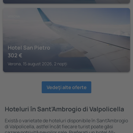
VERONA
Hotel San Pietro
302
€
Verona, 15 august 2026, 2 nopți
Vedeţi alte oferte
Hoteluri în Sant'Ambrogio di Valpolicella
Există o varietate de hoteluri disponibile în Sant'Ambrogio
di Valpolicella, astfel încât fiecare turist poate găsi
cazare potrivită nevoilor sale. Preferați un hotel All-