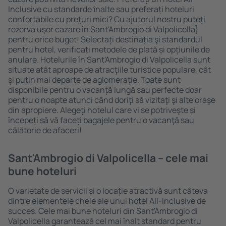
Inclusive cu standarde ȋnalte sau preferați hoteluri
confortabile cu preţuri mici? Cu ajutorul nostru puteți
rezerva uşor cazare în Sant'Ambrogio di Valpolicella}
pentru orice buget! Selectați destinația şi standardul
pentru hotel, verificați metodele de plată și opțiunile de
anulare. Hotelurile în Sant'Ambrogio di Valpolicella sunt
situate atât aproape de atracţiile turistice populare, cât
și puțin mai departe de aglomerație. Toate sunt
disponibile pentru o vacanță lungă sau perfecte doar
pentru o noapte atunci când doriţi să vizitaţi şi alte oraşe
din apropiere. Alegeți hotelul care vi se potriveşte și
începeți să vă faceți bagajele pentru o vacanţă sau
călătorie de afaceri!
Sant'Ambrogio di Valpolicella – cele mai
bune hoteluri
O varietate de servicii și o locație atractivă sunt câteva
dintre elementele cheie ale unui hotel All-Inclusive de
succes. Cele mai bune hoteluri din Sant'Ambrogio di
Valpolicella garantează cel mai înalt standard pentru