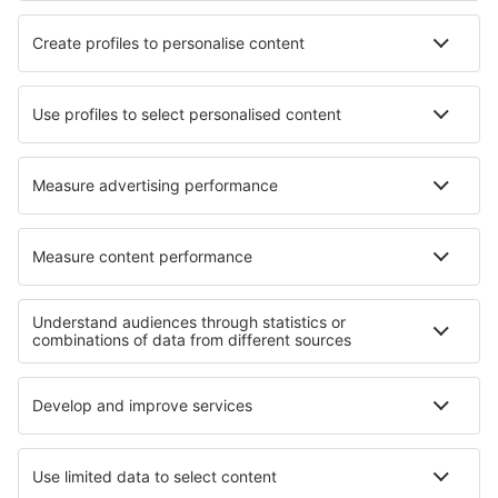
Hoteluri în Ituren
Hoteluri în Ahrensbök
Hoteluri în Santa Teresa
Hoteluri în Laguna Hills
Hoteluri în Thoury
Hoteluri în Khor Fakkan
Hoteluri în Mettmann
Hoteluri în Lubliniec
Hoteluri în Chabrac
Hoteluri în Store Binderup
Cele mai bune hoteluri - regiuni
Hoteluri in Italy - sun and beach
Hoteluri în Livigno
Hoteluri in Abruzzo
Hoteluri in Liguria
Hoteluri in Val Gardena
Hoteluri in Guvernoratul Qena
Hoteluri în Terceira
Hoteluri în Islanda
Hoteluri in Baja California Sur
Hoteluri pe Plaja Pensacola