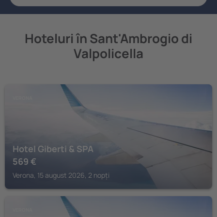
Hoteluri în Sant'Ambrogio di
Valpolicella
VERONA
Hotel Giberti & SPA
569
€
Verona, 15 august 2026, 2 nopți
VERONA