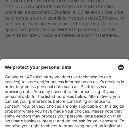
varia în funcție de numărul de stele și de locaţia
hotelului. O noapte într-un hotel de standard mediu
costă de la aproximativ 50 până la 100 de euro. Hotelurile
de cinci stele sunt disponibile ȋncepând de la 200 de euro
pe noapte. Dacă doreşti cazare ieftină, consultă oferta
specială de pachete Zbor+Hotel de pe eSky.ro, care ȋţi
permite să rezervi cazare și bilete de avion instantaneu.
Caută rapid şi uşor
Ofertă adaptată aşteptărilor tale.
Planifică ȋn siguranţă
Rezervare fără griji cu opțiune gratuită de anulare.
Economiseşte mai mult
Prețuri atractive și oferte speciale pentru utilizatorii
conectați.