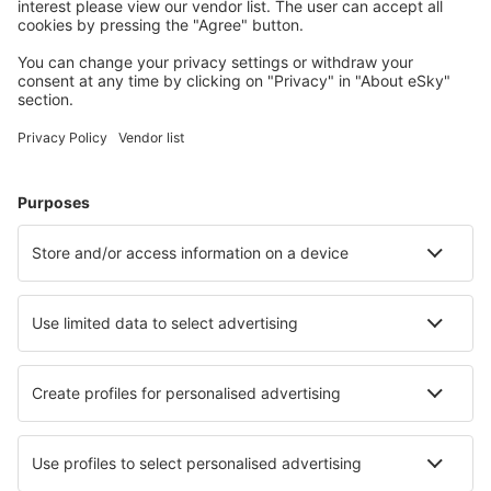
Cazarea preferată
Alege din peste 1,3 mil. de opţiuni: hoteluri, cabane,
apartamente și altele.
Cele mai căutate hoteluri de către utilizatorii eSky
Hoteluri în Italia - Orașe populare
Hoteluri în Milano
Hoteluri în Palermo
Hoteluri în Napoli
Hoteluri în Florenţa
Hoteluri în Roma
Hoteluri în Bibione
Hoteluri în Alassio
Hoteluri în Pula
Hoteluri în Porlezza
Hoteluri în Racale
Cele mai bune hoteluri - orașe