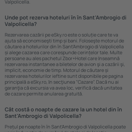
Valpolicella.
Unde pot rezerva hoteluri ȋn în Sant'Ambrogio di
Valpolicella?
Rezervarea cazării pe eSky.ro este o soluție care te va
ajuta să economiseşti timp și bani. Foloseşte motorul de
căutare a hotelurilor din în Sant'Ambrogio di Valpolicella
și alege cazarea care corespunde cerințelor tale. Multe
persoane au ales pachetul Zbor+Hotel care ȋnseamnă
rezervarea instantanee a biletelor de avion şi a cazării şi,
implicit, economie de timp. Motorul de căutare și
rezervarea hotelurilor ieftine sunt disponibile pe pagina
principală a eSky.ro, ȋn secţiunea "Cazare". Dacă nu ai
garanţia că excursia va avea loc, verifică dacă unitatea
de cazare permite anularea gratuită.
Cât costă o noapte de cazare la un hotel din în
Sant'Ambrogio di Valpolicella?
Prețul pe noapte în în Sant'Ambrogio di Valpolicella poate