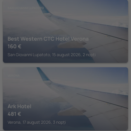
SAN GIOVANNI LUPATOTO
Best Western CTC Hotel Verona
160
€
San Giovanni Lupatoto, 15 august 2026, 2 nopți
VERONA
Ark Hotel
481
€
Verona, 17 august 2026, 3 nopți