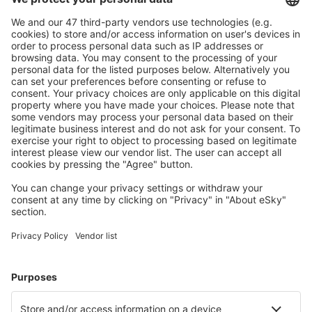
Ofertă adaptată aşteptărilor tale.
Planifică ȋn siguranţă
Rezervare fără griji cu opțiune gratuită de anulare.
Economiseşte mai mult
Prețuri atractive și oferte speciale pentru utilizatorii
conectați.
Cazarea preferată
Alege din peste 1,3 mil. de opţiuni: hoteluri, cabane,
apartamente și altele.
Cele mai căutate cazări de către utilizatorii eSky
Cazare în Italia - Orașe populare