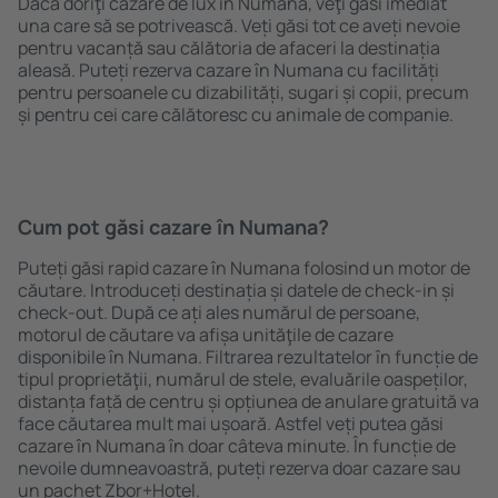
Dacă doriţi cazare de lux în Numana, veţi găsi imediat
una care să se potrivească. Veți găsi tot ce aveți nevoie
pentru vacanță sau călătoria de afaceri la destinația
aleasă. Puteți rezerva cazare în Numana cu facilități
pentru persoanele cu dizabilități, sugari și copii, precum
și pentru cei care călătoresc cu animale de companie.
Cum pot găsi cazare în Numana?
Puteți găsi rapid cazare în Numana folosind un motor de
căutare. Introduceți destinația și datele de check-in și
check-out. După ce ați ales numărul de persoane,
motorul de căutare va afișa unităţile de cazare
disponibile în Numana. Filtrarea rezultatelor în funcție de
tipul proprietăţii, numărul de stele, evaluările oaspeților,
distanța față de centru și opțiunea de anulare gratuită va
face căutarea mult mai ușoară. Astfel veți putea găsi
cazare în Numana în doar câteva minute. În funcție de
nevoile dumneavoastră, puteți rezerva doar cazare sau
un pachet Zbor+Hotel.