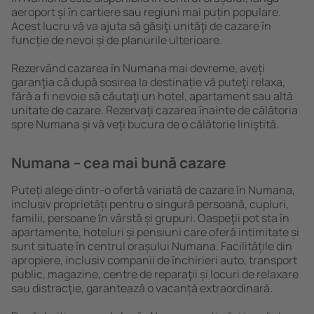
aeroport și în cartiere sau regiuni mai puțin populare.
Acest lucru vă va ajuta să găsiţi unităţi de cazare în
funcție de nevoi și de planurile ulterioare.
Rezervând cazarea în Numana mai devreme, aveți
garanţia că după sosirea la destinație vă puteţi relaxa,
fără a fi nevoie să căutaţi un hotel, apartament sau altă
unitate de cazare. Rezervaţi cazarea înainte de călătoria
spre Numana și vă veţi bucura de o călătorie liniştită.
Numana – cea mai bună cazare
Puteți alege dintr-o ofertă variată de cazare în Numana,
inclusiv proprietăți pentru o singură persoană, cupluri,
familii, persoane ȋn vârstă și grupuri. Oaspeţii pot sta în
apartamente, hoteluri și pensiuni care oferă intimitate și
sunt situate în centrul orașului Numana. Facilitățile din
apropiere, inclusiv companii de închirieri auto, transport
public, magazine, centre de reparaţii și locuri de relaxare
sau distracţie, garantează o vacanță extraordinară.