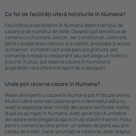
Ce fel de facilităţi oferă hotelurile în Numana?
Facilitățile proprietăţilor în Numana depind de tipul de
cazare și de numărul de stele. Oaspeții pot beneficia de
camere cu chicinetă, balcon, aer condiționat, ustensile
pentru prepararea ceaiului şi a cafelei, prosoape și acces
la internet. Vizitatorii pot avea parcare gratuită, pot
comanda o masă la restaurant sau pot alege un hotel cu
piscină. În plus, pot rezerva cazare în Numana la
proprietăți care oferă transport de la aeroport.
Unde pot rezerva cazare în Numana?
Rezervările pentru cazare în Numana pot fi făcute online.
Atunci când rezervați cazarea prin intermediul eSky.ro,
aveţi la dispoziţie doar unităţi de cazare verificate. Astfel,
după ce ajungeți în Numana, aveţi garanţia că unitatea
de cazare este pregătită aşa cum aţi stabilit ȋnainte. Plata
pentru cameră se face printr-un sistem de plată sau prin
cardul de credit. Dacă renunţaţi la călătorie, aveți dreptul