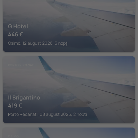
G Hotel
446
€
Osimo, 12 august 2026, 3 nopți
PORTO RECANATI
Il Brigantino
419
€
Porto Recanati, 08 august 2026, 2 nopți
OSIMO