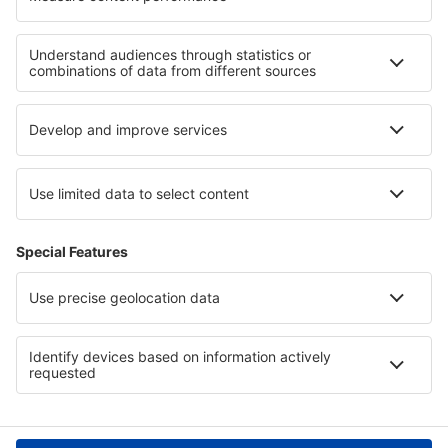
Cele mai bune locuri de cazare - regiuni
Cazare in Val Gardena
Cazare în Riviera Veneţiană
Cazare in Umbria
Cazare pe Coasta Rimini
Cazare in Italian Alps
Cazare in Bavarian Alps
Cazare in Ruse
Cazare in La Amistad International Park
Cazare in Sliven
Cazare in Timbavati Game Reserve