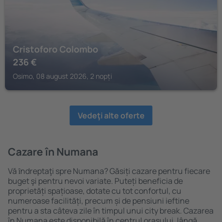
Cristoforo Colombo
236
€
Osimo, 08 august 2026, 2 nopți
Vedeţi alte oferte
Cazare în Numana
Vă ȋndreptaţi spre Numana? Găsiți cazare pentru fiecare
buget şi pentru nevoi variate. Puteți beneficia de
proprietăți spațioase, dotate cu tot confortul, cu
numeroase facilități, precum și de pensiuni ieftine
pentru a sta câteva zile în timpul unui city break. Cazarea
în Numana este disponibilă în centrul orașului, lângă