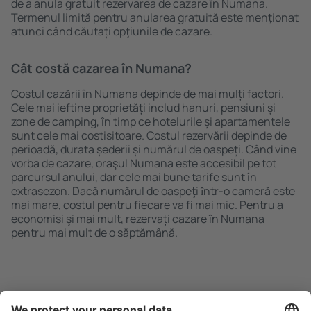
de a anula gratuit rezervarea de cazare în Numana.
Termenul limită pentru anularea gratuită este menţionat
atunci când căutați opţiunile de cazare.
Cât costă cazarea în Numana?
Costul cazării în Numana depinde de mai mulți factori.
Cele mai ieftine proprietăți includ hanuri, pensiuni și
zone de camping, în timp ce hotelurile și apartamentele
sunt cele mai costisitoare. Costul rezervării depinde de
perioadă, durata șederii și numărul de oaspeți. Când vine
vorba de cazare, oraşul Numana este accesibil pe tot
parcursul anului, dar cele mai bune tarife sunt în
extrasezon. Dacă numărul de oaspeţi ȋntr-o cameră este
mai mare, costul pentru fiecare va fi mai mic. Pentru a
economisi şi mai mult, rezervați cazare în Numana
pentru mai mult de o săptămână.
Caută rapid şi uşor