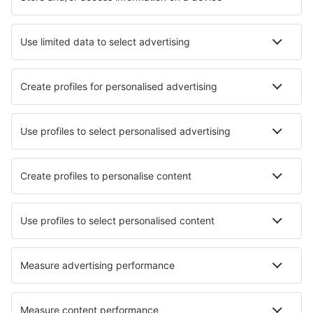
Cazare în Palermo
Cazare în Florenţa
Cazare în Napoli
Cazare în Roma
Cazare în Milano
Cazare în Stintino
Cazare în Castiglione del Lago
Cazare în Positano
Cazare în Trinita' D'Agutu
Cazare în Bibione
Cele mai bune locuri de cazare - orașe
Cazare în Midrand
Cazare Nowogród Bobrzański
Cazare în Bordány
Cazare în Pingdingshan
Cazare în Kremmen
Cazare în Hehlen
Cazare în Kuralase
Cazare în Den Bosch
Cazare în Rairua
Cazare în Arbonne