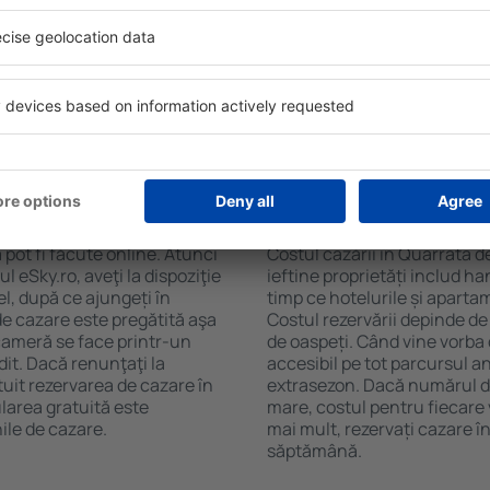
rata. Filtrarea rezultatelor
ceaiului şi a cafelei, prosoap
l de stele, evaluările
avea parcare gratuită, pot 
 opțiunea de anulare gratuită
alege un hotel cu piscină. Î
fel veți putea găsi cazare în
la proprietăți care oferă tra
ncție de nevoile
cazare sau un pachet
 Quarrata?
Cât costă cazarea î
pot fi făcute online. Atunci
Costul cazării în Quarrata d
 eSky.ro, aveţi la dispoziţie
ieftine proprietăți includ ha
el, după ce ajungeți în
timp ce hotelurile și aparta
de cazare este pregătită aşa
Costul rezervării depinde de
 cameră se face printr-un
de oaspeți. Când vine vorba
dit. Dacă renunţaţi la
accesibil pe tot parcursul an
tuit rezervarea de cazare în
extrasezon. Dacă numărul d
larea gratuită este
mare, costul pentru fiecare 
ile de cazare.
mai mult, rezervați cazare î
săptămână.