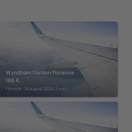
FLORENŢA
Wyndham Garden Florence
166
€
Florenţa, 08 august 2026, 2 nopți
FLORENŢA