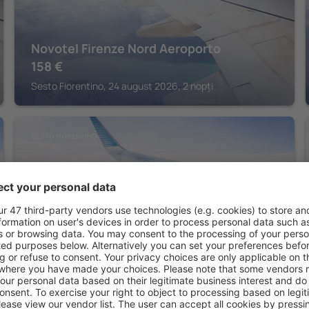
Novotel Firenze Nord Aeroporto
158
€
Sesto Fiorentino, 24 august 2026, 2 nopți
SESTO FIORENTINO
ibis Firenze Nord Aeroporto
201
€
Sesto Fiorentino, 08 august 2026, 2 nopți