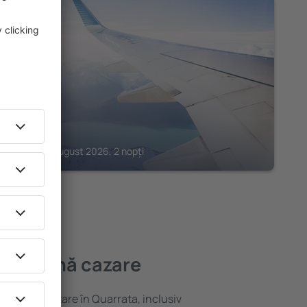
PRATO
Charme
173
€
Prato, 15 august 2026, 2 nopți
 mai bună cazare
ariată de cazare în Quarrata, inclusiv