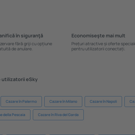
anifică ȋn siguranţă
Economiseşte mai mult
zervare fără griji cu opțiune
Prețuri atractive și oferte specia
atuită de anulare.
pentru utilizatorii conectați.
utilizatorii eSky
Cazare în Palermo
Cazare în Milano
Cazare în Napoli
Caz
ne della Pescaia
Cazare în Riva del Garda