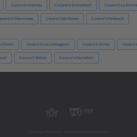
Cazare în Gieckau
Cazare în Schnelldorf
Cazare în La Savin
azare în Villaviciosa
Cazare Cabrillanes
Cazare în Feldbach
a Rimini
Cazare in Lacul Maggiore
Cazare in Sicilia
Cazare in
oast
Cazare în Belize
Cazare în Dachstein
Copyright © eSky.ro. Toate drepturile rezervate.