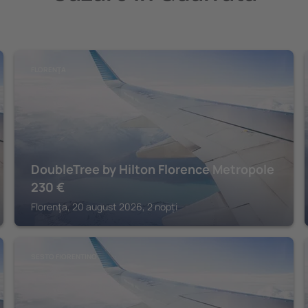
FLORENŢA
DoubleTree by Hilton Florence Metropole
230
€
Florenţa, 20 august 2026, 2 nopți
SESTO FIORENTINO