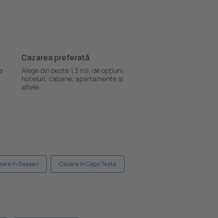
Cazarea preferată
le
Alege din peste 1,3 mil. de opţiuni:
hoteluri, cabane, apartamente și
altele.
are în Sassari
Cazare în Capo Testa