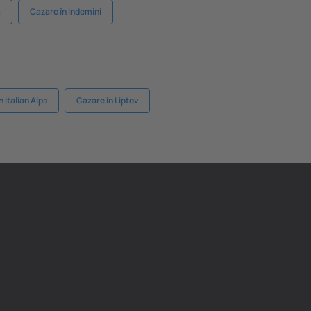
a
Cazare în Indemini
 Italian Alps
Cazare in Liptov