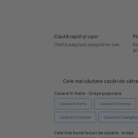
Caută rapid şi uşor
Pl
Ofertă adaptată aşteptărilor tale.
Re
gr
Cele mai căutate cazări de către 
Cazare în Italia - Orașe populare
Cazare în Roma
Cazare în Florenţa
Cazare în Cortona
Cazare în Castiglio
Cele mai bune locuri de cazare - orașe