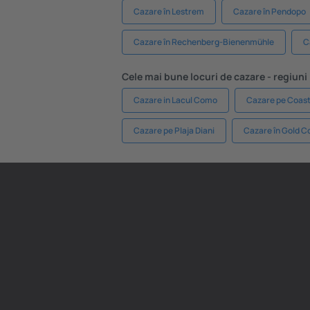
Cazare în Lestrem
Cazare în Pendopo
Cazare în Rechenberg-Bienenmühle
C
Cele mai bune locuri de cazare - regiuni
Cazare in Lacul Como
Cazare pe Coast
Cazare pe Plaja Diani
Cazare în Gold C