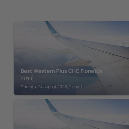
FLORENŢA
Best Western Plus CHC Florence
179
€
Florenţa, 24 august 2026, 2 nopți
FLORENŢA