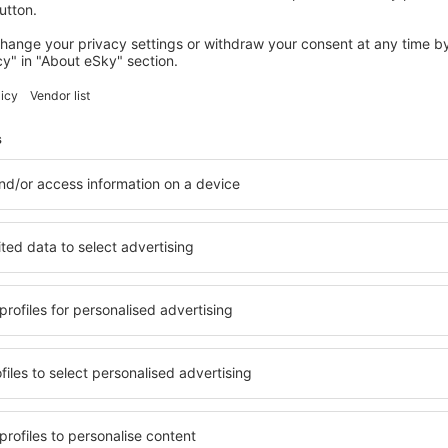
FLORENŢA
B&B Hotel Firenze Novoli
166
€
Florenţa, 08 august 2026, 2 nopți
Vedeţi mai multe oferte în Quarrata
Quarrata – cea
azare pentru fiecare buget şi
Puteți alege dintr-o ofertă v