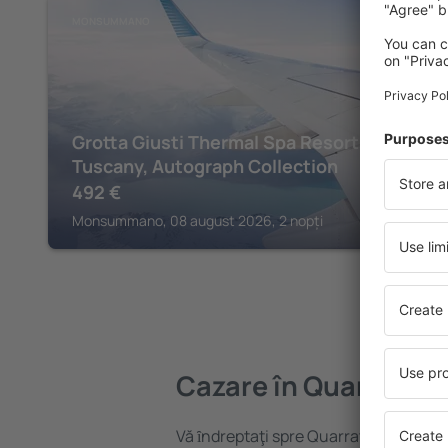
MONSUMMANO
Grotta Giusti Thermal Spa Resort
Tuscany, Autograph Collection
492
€
Monsummano, 08 august 2026, 2 nopți
Cazare în Quarrata
Vă ȋndreptaţi spre Quarrata? Găsiți c