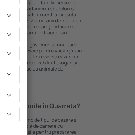
 persoană, cupluri, familii, persoane
i pot sta în apartamente, hoteluri și
e și sunt situate în centrul orașului
ropiere, inclusiv companii de închirieri
ine, centre de reparaţii și locuri de
antează o vacanță extraordinară.
 Quarrata, veţi găsi imediat una care
 tot ce aveți nevoie pentru vacanță sau
nația aleasă. Puteți rezerva cazare în
 persoanele cu dizabilități, sugari și
care călătoresc cu animale de
oferă hotelurile în Quarrata?
 Quarrata depind de tipul de cazare și
ii pot beneficia de camere cu
ționat, ustensile pentru prepararea