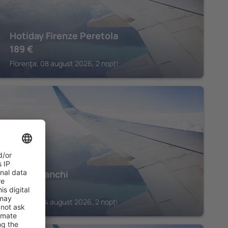
Hotiday Firenze Peretola
189
€
Florenţa, 08 august 2026, 2 nopți
FLORENŢA
Hotel Franchi
236
€
Florenţa, 24 august 2026, 2 nopți