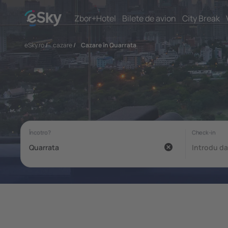
Zbor+Hotel
Bilete de avion
City Break
eSky.ro
/
cazare
/
Cazare în Quarrata