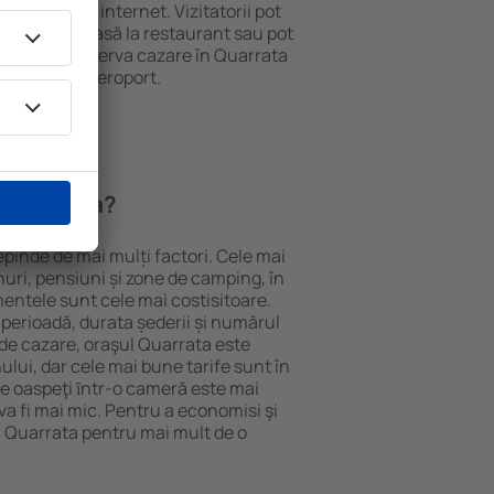
e și acces la internet. Vizitatorii pot
comanda o masă la restaurant sau pot
n plus, pot rezerva cazare în Quarrata
nsport de la aeroport.
n Quarrata?
epinde de mai mulți factori. Cele mai
nuri, pensiuni și zone de camping, în
mentele sunt cele mai costisitoare.
 perioadă, durata șederii și numărul
 de cazare, oraşul Quarrata este
ului, dar cele mai bune tarife sunt în
e oaspeţi ȋntr-o cameră este mai
va fi mai mic. Pentru a economisi şi
n Quarrata pentru mai mult de o