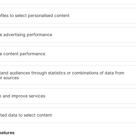
 de proprietăți spațioase,
proprietăți pentru o singură
facilități, precum și de
ȋn vârstă și grupuri. Oaspeţi
le în timpul unui city break.
pensiuni care oferă intimitat
n centrul orașului, lângă
Quarrata. Facilitățile din ap
i puțin populare. Acest lucru
auto, transport public, magaz
în funcție de nevoi și de
relaxare sau distracţie, gar
Dacă doriţi cazare de lux în
vreme, aveți garanţia că
să se potrivească. Veți găsi
axa, fără a fi nevoie să
călătoria de afaceri la desti
 unitate de cazare.
Quarrata cu facilități pentru
 spre Quarrata și vă veţi
copii, precum și pentru cei 
companie.
rrata?
Ce fel de facilităţi 
folosind un motor de căutare.
Facilitățile proprietăţilor în
heck-in și check-out. După ce
de numărul de stele. Oaspeț
 de căutare va afișa
chicinetă, balcon, aer condi