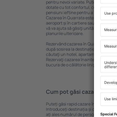
pentru nevoi variate. Puteți beneficia
dotate cu tot confortul, cu numeroase 
pensiuni ieftine pentru a sta câteva zi
Cazarea în Quarrata este disponibilă î
aeroport și în cartiere sau regiuni ma
vă va ajuta să găsiţi unităţi de cazare 
planurile ulterioare.
Rezervând cazarea în Quarrata mai de
după sosirea la destinație vă puteţi rel
căutaţi un hotel, apartament sau altă
Rezervaţi cazarea înainte de călătoria
bucura de o călătorie liniştită.
Cum pot găsi cazare în Qua
Puteți găsi rapid cazare în Quarrata 
Introduceți destinația și datele de c
ați ales numărul de persoane, motorul