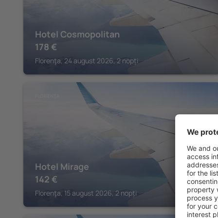
Hotel Cosmopolitan
178
€
Florenţa, 24 august 2026, 2 nopți
FLORENŢA
Hotel Mirage
142
€
Florenţa, 15 august 2026, 2 nopți