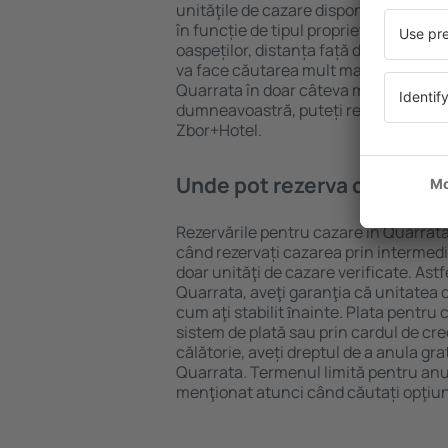
unităţile de cazare disponibile în Quar
în funcție de tipul proprietăţii, număru
oaspeților, distanța față de centru și
va face căutarea mult mai ușoară. Ast
Quarrata în doar câteva minute. În fu
dumneavoastră, puteți rezerva doar 
Zbor+Hotel.
Unde pot rezerva cazare în
Rezervările pentru cazare în Quarrata 
când rezervați cazarea prin intermediul
doar unităţi de cazare verificate. Astf
Quarrata, aveţi garanţia că unitatea 
cum aţi stabilit ȋnainte. Plata pentru
sistem de plată sau prin cardul de cre
călătorie, aveți dreptul de a anula gra
Quarrata. Termenul limită pentru anu
menţionat atunci când căutați opţiun