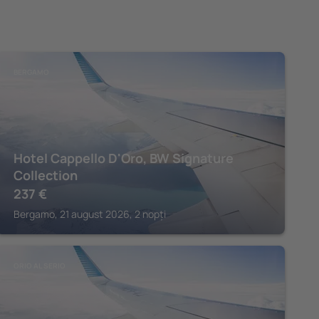
BERGAMO
Hotel Cappello D'Oro, BW Signature
Collection
237
€
Bergamo, 21 august 2026, 2 nopți
ORIO AL SERIO