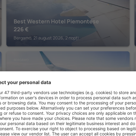
Best Western Hotel Piemontese
226
€
Bergamo, 21 august 2026, 2 nopți
BERGAMO
GombitHotel
781
€
Bergamo, 19 august 2026, 2 nopți