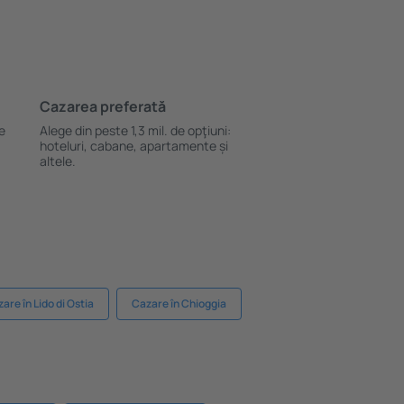
Cazarea preferată
le
Alege din peste 1,3 mil. de opţiuni:
hoteluri, cabane, apartamente și
altele.
are în Lido di Ostia
Cazare în Chioggia