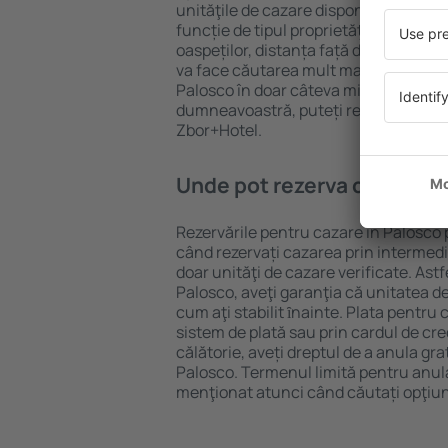
unităţile de cazare disponibile în Palo
funcție de tipul proprietăţii, numărul 
oaspeților, distanța față de centru și
va face căutarea mult mai ușoară. Ast
Palosco în doar câteva minute. În fun
dumneavoastră, puteți rezerva doar 
Zbor+Hotel.
Unde pot rezerva cazare în
Rezervările pentru cazare în Palosco p
când rezervați cazarea prin intermediul
doar unităţi de cazare verificate. Astf
Palosco, aveţi garanţia că unitatea d
cum aţi stabilit ȋnainte. Plata pentru
sistem de plată sau prin cardul de cre
călătorie, aveți dreptul de a anula gra
Palosco. Termenul limită pentru anul
menţionat atunci când căutați opţiun