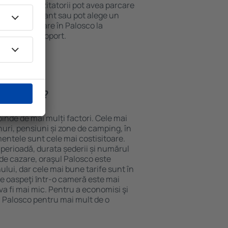
 internet. Vizitatorii pot avea parcare
ă la restaurant sau pot alege un
t rezerva cazare în Palosco la
ort de la aeroport.
n Palosco?
pinde de mai mulți factori. Cele mai
nuri, pensiuni și zone de camping, în
mentele sunt cele mai costisitoare.
 perioadă, durata șederii și numărul
de cazare, oraşul Palosco este
ului, dar cele mai bune tarife sunt în
e oaspeţi ȋntr-o cameră este mai
va fi mai mic. Pentru a economisi şi
n Palosco pentru mai mult de o