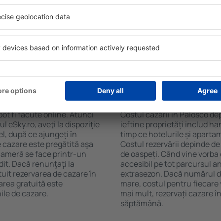
sco. Filtrarea rezultatelor în
cafelei, prosoape și acces la
de stele, evaluările
gratuită, pot comanda o mas
 opțiunea de anulare gratuită
hotel cu piscină. În plus, po
fel veți putea găsi cazare în
proprietăți care oferă transp
cție de nevoile
cazare sau un pachet
 Palosco?
Cât costă cazarea î
ot fi făcute online. Atunci
Costul cazării în Palosco de
 eSky.ro, aveţi la dispoziţie
ieftine proprietăți includ ha
el, după ce ajungeți în
timp ce hotelurile și aparta
e cazare este pregătită aşa
Costul rezervării depinde de
 cameră se face printr-un
de oaspeți. Când vine vorba 
dit. Dacă renunţaţi la
accesibil pe tot parcursul an
tuit rezervarea de cazare în
extrasezon. Dacă numărul d
area gratuită este
mare, costul pentru fiecare 
ile de cazare.
mai mult, rezervați cazare î
săptămână.