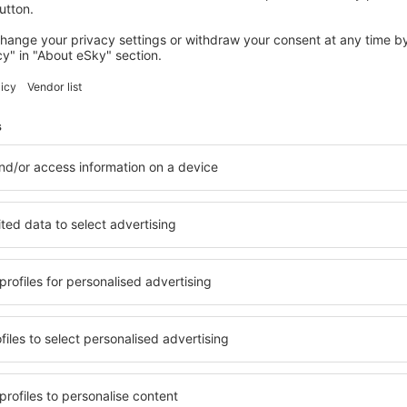
BERGAMO
B&B HOTEL Bergamo City
179
€
Bergamo, 25 august 2026, 2 nopți
Vedeţi mai multe oferte în Palosco
Palosco – cea 
are pentru fiecare buget şi
Puteți alege dintr-o ofertă v