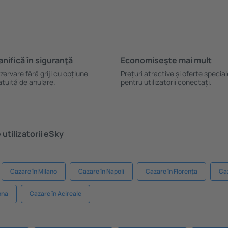
anifică ȋn siguranţă
Economiseşte mai mult
zervare fără griji cu opțiune
Prețuri atractive și oferte specia
atuită de anulare.
pentru utilizatorii conectați.
utilizatorii eSky
Cazare în Milano
Cazare în Napoli
Cazare în Florenţa
Caz
nna
Cazare în Acireale