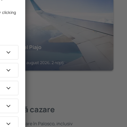
NEMBRO
Phi Hotel Piajo
545
€
Nembro, 21 august 2026, 2 nopți
mai bună cazare
ariată de cazare în Palosco, inclusiv