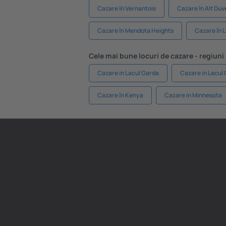
Cazare în Vernantois
Cazare în Alt Du
Cazare în Mendota Heights
Cazare în L
Cele mai bune locuri de cazare - regiuni
Cazare in Lacul Garda
Cazare in Lacul
Cazare în Kenya
Cazare in Minnesota