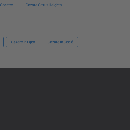
 Chester
Cazare Citrus Heights
Cazare în Egipt
Cazare in Coclé