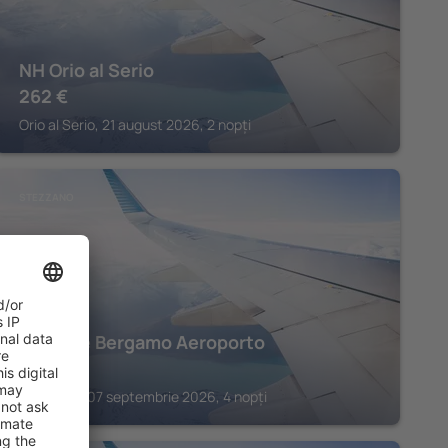
NH Orio al Serio
262
€
Orio al Serio, 21 august 2026, 2 nopți
STEZZANO
Mercure Bergamo Aeroporto
440
€
Stezzano, 07 septembrie 2026, 4 nopți