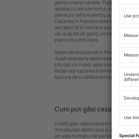
pentru nevoi variate. Puteți beneficia
dotate cu tot confortul, cu numeroase 
pensiuni ieftine pentru a sta câteva zi
Cazarea în Palosco este disponibilă în
aeroport și în cartiere sau regiuni ma
vă va ajuta să găsiţi unităţi de cazare 
planurile ulterioare.
Rezervând cazarea în Palosco mai dev
după sosirea la destinație vă puteţi rel
căutaţi un hotel, apartament sau altă
Rezervaţi cazarea înainte de călătoria
bucura de o călătorie liniştită.
Cum pot găsi cazare în Pal
Puteți găsi rapid cazare în Palosco f
Introduceți destinația și datele de c
ați ales numărul de persoane, motorul