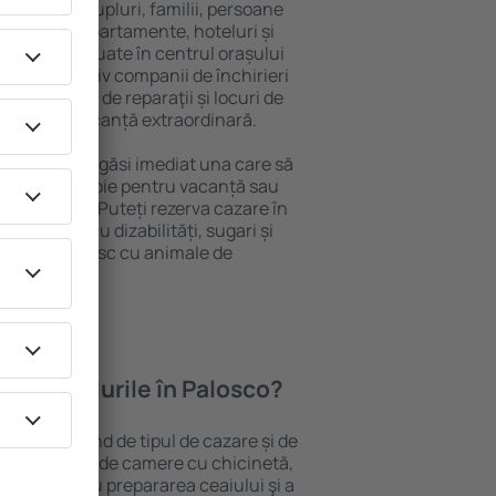
 persoană, cupluri, familii, persoane
i pot sta în apartamente, hoteluri și
e și sunt situate în centrul orașului
opiere, inclusiv companii de închirieri
ine, centre de reparaţii și locuri de
antează o vacanță extraordinară.
Palosco, veţi găsi imediat una care să
t ce aveți nevoie pentru vacanță sau
nația aleasă. Puteți rezerva cazare în
persoanele cu dizabilități, sugari și
care călătoresc cu animale de
oferă hotelurile în Palosco?
 Palosco depind de tipul de cazare și de
pot beneficia de camere cu chicinetă,
ensile pentru prepararea ceaiului şi a