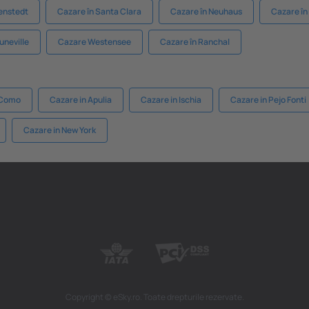
venstedt
Cazare în Santa Clara
Cazare în Neuhaus
Cazare în
uneville
Cazare Westensee
Cazare în Ranchal
 Como
Cazare in Apulia
Cazare in Ischia
Cazare in Pejo Fonti
Cazare in New York
Copyright © eSky.ro. Toate drepturile rezervate.