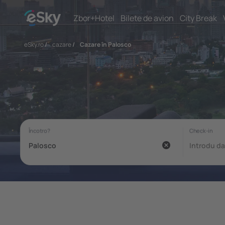
Zbor+Hotel
Bilete de avion
City Break
eSky.ro
/
cazare
/
Cazare în Palosco