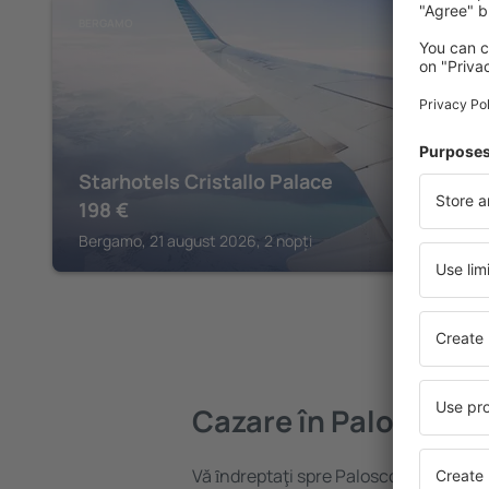
BERGAMO
Starhotels Cristallo Palace
198
€
Bergamo, 21 august 2026, 2 nopți
Cazare în Palosco
Vă ȋndreptaţi spre Palosco? Găsiți caz