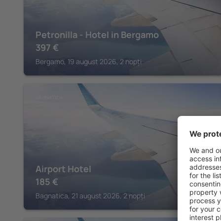
Petronilla - Hotel in Bergamo
397
€
Bergamo, 19 august 2026, 2 nopți
BAGNATICA
Airport Hotel
185
€
Bagnatica, 21 august 2026, 2 nopți