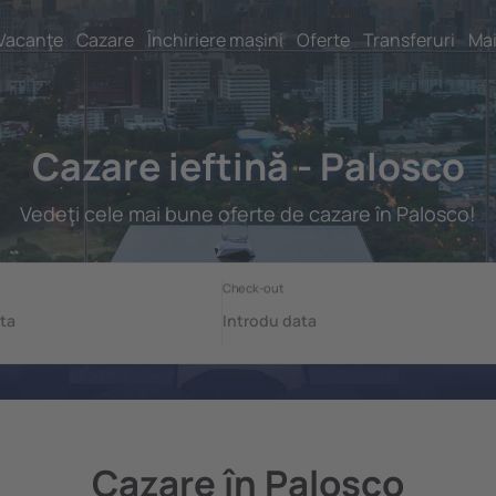
Vacanţe
Cazare
Închiriere mașini
Oferte
Transferuri
Mai
Cazare ieftină - Palosco
Vedeţi cele mai bune oferte de cazare în Palosco!
Cazare în Palosco