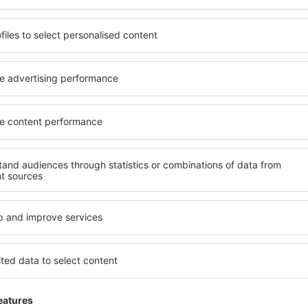
 de proprietăți spațioase,
proprietăți pentru o singură
facilități, precum și de
ȋn vârstă și grupuri. Oaspeţi
le în timpul unui city break.
pensiuni care oferă intimitat
 centrul orașului, lângă
Palosco. Facilitățile din apr
i puțin populare. Acest lucru
auto, transport public, magaz
în funcție de nevoi și de
relaxare sau distracţie, gar
Dacă doriţi cazare de lux în 
reme, aveți garanţia că
se potrivească. Veți găsi to
axa, fără a fi nevoie să
călătoria de afaceri la desti
 unitate de cazare.
Palosco cu facilități pentru 
 spre Palosco și vă veţi
copii, precum și pentru cei 
companie.
osco?
Ce fel de facilităţi 
olosind un motor de căutare.
Facilitățile proprietăţilor în
heck-in și check-out. După ce
numărul de stele. Oaspeții 
 de căutare va afișa
balcon, aer condiționat, ust