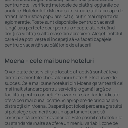
pentru hotel, verificați metodele de plată și opțiunile de
anulare. Hotelurile în Moena sunt situate atât aproape de
atracţiile turistice populare, cât și puțin mai departe de
aglomerație. Toate sunt disponibile pentru o vacanță
lungă sau perfecte doar pentru o noapte atunci când
doriţi să vizitaţi şi alte oraşe din apropiere. Alegeți hotelul
care vi se potriveşte și începeți să vă faceți bagajele
pentru o vacanţă sau călătorie de afaceri!
Moena – cele mai bune hoteluri
O varietate de servicii și o locație atractivă sunt câteva
dintre elementele cheie ale unui hotel All-Inclusive de
succes. Cele mai bune hoteluri din Moena garantează cel
mai înalt standard pentru servicii și o gamă largă de
facilități pentru oaspeți. O cazare cu standarde ridicate
oferă cea mai bună locație, ȋn apropiere de principalele
distracţii din Moena. Oaspeții pot folosi parcarea gratuită
și pot alege o cameră sau un apartament care să
corespundă perfect nevoilor lor. Este posibil ca hotelurile
cu standarde ȋnalte să ofere un meniu variabil, zone de