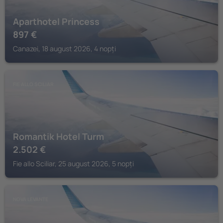
Aparthotel Princess
897
€
Canazei, 18 august 2026, 4 nopți
FIE ALLO SCILIAR
Romantik Hotel Turm
2.502
€
Fie allo Sciliar, 25 august 2026, 5 nopți
NOVA LEVANTE