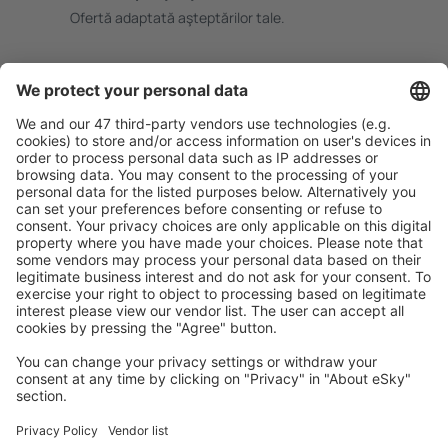
Ofertă adaptată aşteptărilor tale.
Planifică ȋn siguranţă
Rezervare fără griji cu opțiune gratuită de anulare.
Economiseşte mai mult
Prețuri atractive și oferte speciale pentru utilizatorii
conectați.
Cazarea preferată
Alege din peste 1,3 mil. de opţiuni: hoteluri, cabane,
apartamente și altele.
Cele mai căutate hoteluri de către utilizatorii eSky
Hoteluri în Italia - Orașe populare