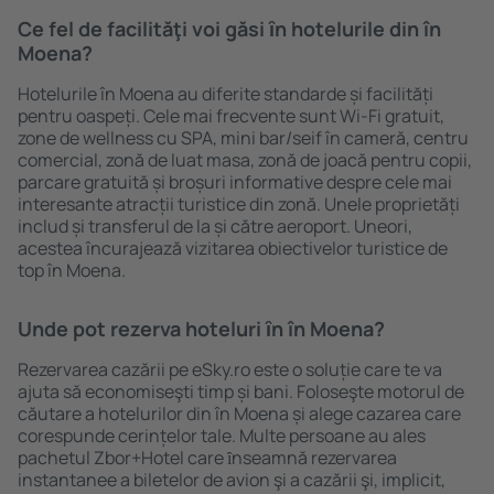
Ce fel de facilităţi voi găsi ȋn hotelurile din în
Moena?
Hotelurile în Moena au diferite standarde și facilități
pentru oaspeți. Cele mai frecvente sunt Wi-Fi gratuit,
zone de wellness cu SPA, mini bar/seif în cameră, centru
comercial, zonă de luat masa, zonă de joacă pentru copii,
parcare gratuită și broșuri informative despre cele mai
interesante atracții turistice din zonă. Unele proprietăți
includ și transferul de la și către aeroport. Uneori,
acestea încurajează vizitarea obiectivelor turistice de
top în Moena.
Unde pot rezerva hoteluri ȋn în Moena?
Rezervarea cazării pe eSky.ro este o soluție care te va
ajuta să economiseşti timp și bani. Foloseşte motorul de
căutare a hotelurilor din în Moena și alege cazarea care
corespunde cerințelor tale. Multe persoane au ales
pachetul Zbor+Hotel care ȋnseamnă rezervarea
instantanee a biletelor de avion şi a cazării şi, implicit,