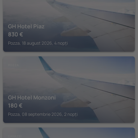
GH Hotel Piaz
830
€
Pozza, 18 august 2026, 4 nopți
POZZA
GH Hotel Monzoni
180
€
Pozza, 08 septembrie 2026, 2 nopți
CANAZEI