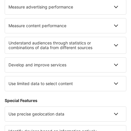
Cele mai bune hoteluri - regiuni
Hoteluri in Sardinia
Hoteluri in Val di Fassa
Hoteluri in Lacul Como
Hoteluri in Abruzzo
Hoteluri in Calabria
Hoteluri in Sadecki Beskids
Hoteluri în La Plagne
Hoteluri in Krabi
Hoteluri in Macedonia Centrală
Hoteluri în Parcul Național Piatra Craiului