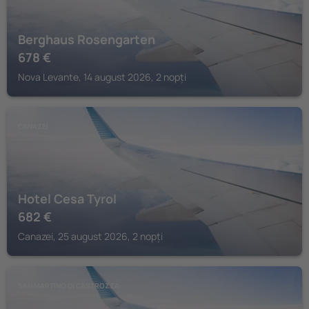
Berghaus Rosengarten
678
€
Nova Levante, 14 august 2026, 2 nopți
CANAZEI
Hotel Cesa Tyrol
682
€
Canazei, 25 august 2026, 2 nopți
SAN MARTINO DI CASTROZZA