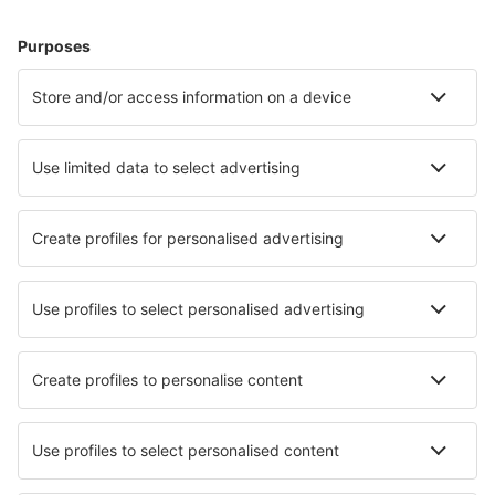
Hoteluri în Palermo
Hoteluri în Milano
Hoteluri în Napoli
Hoteluri în Florenţa
Hoteluri în Roma
Hoteluri în Viareggio
Hoteluri în Bergamo
Hoteluri în Tropea
Hoteluri în Lipari
Hoteluri în Nardo
Cele mai bune hoteluri - orașe
Hoteluri în Carbunari
Hoteluri în Gartow
Hoteluri în Branford
Hoteluri în Los Realejos
Hoteluri în Kirchschlag bei Linz
Hoteluri în Dębska Kuźnia
Hoteluri în Tavernes De La Valldigna
Hoteluri în Graberje Ivanićko
Hoteluri în Haldern
Hoteluri în Ramot