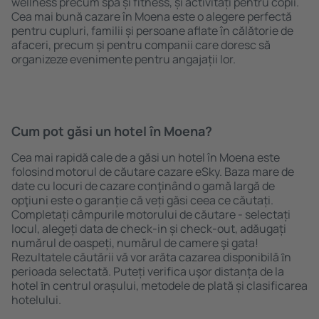
wellness precum spa și fitness, și activități pentru copii.
Cea mai bună cazare în Moena este o alegere perfectă
pentru cupluri, familii și persoane aflate în călătorie de
afaceri, precum și pentru companii care doresc să
organizeze evenimente pentru angajații lor.
Cum pot găsi un hotel în Moena?
Cea mai rapidă cale de a găsi un hotel în Moena este
folosind motorul de căutare cazare eSky. Baza mare de
date cu locuri de cazare conţinând o gamă largă de
opţiuni este o garanție că veți găsi ceea ce căutați.
Completați câmpurile motorului de căutare - selectați
locul, alegeți data de check-in și check-out, adăugați
numărul de oaspeți, numărul de camere şi gata!
Rezultatele căutării vă vor arăta cazarea disponibilă ȋn
perioada selectată. Puteți verifica uşor distanța de la
hotel ȋn centrul orașului, metodele de plată și clasificarea
hotelului.