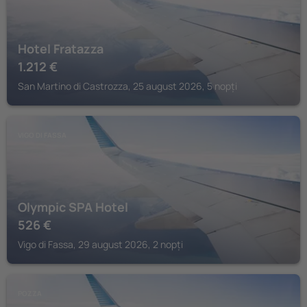
Hotel Fratazza
1.212
€
San Martino di Castrozza, 25 august 2026, 5 nopți
VIGO DI FASSA
Olympic SPA Hotel
526
€
Vigo di Fassa, 29 august 2026, 2 nopți
POZZA