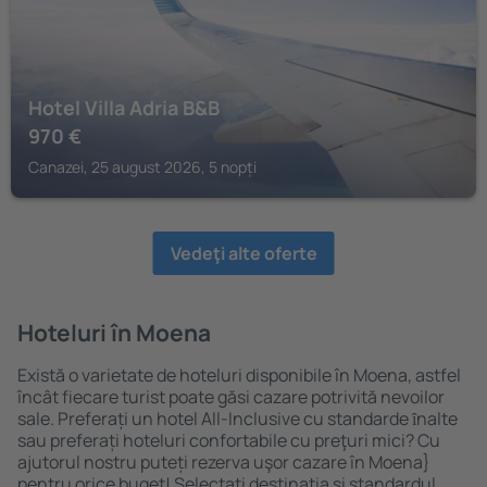
Hotel Villa Adria B&B
970
€
Canazei, 25 august 2026, 5 nopți
Vedeţi alte oferte
Hoteluri în Moena
Există o varietate de hoteluri disponibile în Moena, astfel
încât fiecare turist poate găsi cazare potrivită nevoilor
sale. Preferați un hotel All-Inclusive cu standarde ȋnalte
sau preferați hoteluri confortabile cu preţuri mici? Cu
ajutorul nostru puteți rezerva uşor cazare în Moena}
pentru orice buget! Selectați destinația şi standardul