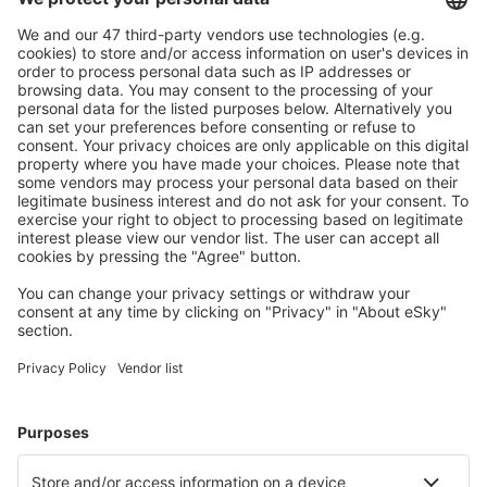
Ofertă adaptată aşteptărilor tale.
Planifică ȋn siguranţă
Rezervare fără griji cu opțiune gratuită de anulare.
Economiseşte mai mult
Prețuri atractive și oferte speciale pentru utilizatorii
conectați.
Cazarea preferată
Alege din peste 1,3 mil. de opţiuni: hoteluri, cabane,
apartamente și altele.
Cele mai căutate cazări de către utilizatorii eSky
Cazare în Italia - Orașe populare