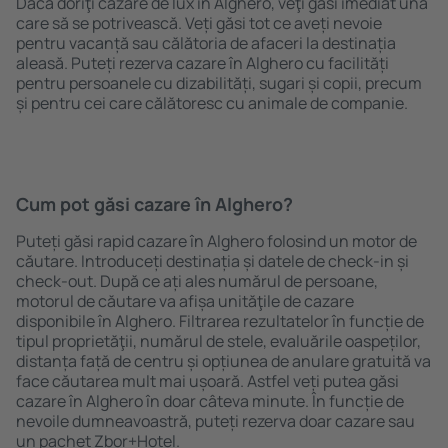
Dacă doriţi cazare de lux în Alghero, veţi găsi imediat una
care să se potrivească. Veți găsi tot ce aveți nevoie
pentru vacanță sau călătoria de afaceri la destinația
aleasă. Puteți rezerva cazare în Alghero cu facilități
pentru persoanele cu dizabilități, sugari și copii, precum
și pentru cei care călătoresc cu animale de companie.
Cum pot găsi cazare în Alghero?
Puteți găsi rapid cazare în Alghero folosind un motor de
căutare. Introduceți destinația și datele de check-in și
check-out. După ce ați ales numărul de persoane,
motorul de căutare va afișa unităţile de cazare
disponibile în Alghero. Filtrarea rezultatelor în funcție de
tipul proprietăţii, numărul de stele, evaluările oaspeților,
distanța față de centru și opțiunea de anulare gratuită va
face căutarea mult mai ușoară. Astfel veți putea găsi
cazare în Alghero în doar câteva minute. În funcție de
nevoile dumneavoastră, puteți rezerva doar cazare sau
un pachet Zbor+Hotel.