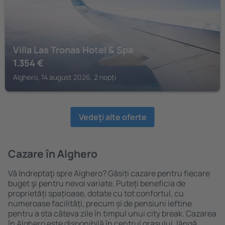
Villa Las Tronas Hotel & Spa
1.354
€
Alghero, 14 august 2026, 2 nopți
Vedeţi alte oferte
Cazare în Alghero
Vă ȋndreptaţi spre Alghero? Găsiți cazare pentru fiecare
buget şi pentru nevoi variate. Puteți beneficia de
proprietăți spațioase, dotate cu tot confortul, cu
numeroase facilități, precum și de pensiuni ieftine
pentru a sta câteva zile în timpul unui city break. Cazarea
în Alghero este disponibilă în centrul orașului, lângă