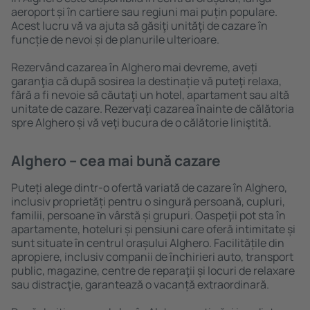
aeroport și în cartiere sau regiuni mai puțin populare.
Acest lucru vă va ajuta să găsiţi unităţi de cazare în
funcție de nevoi și de planurile ulterioare.
Rezervând cazarea în Alghero mai devreme, aveți
garanţia că după sosirea la destinație vă puteţi relaxa,
fără a fi nevoie să căutaţi un hotel, apartament sau altă
unitate de cazare. Rezervaţi cazarea înainte de călătoria
spre Alghero și vă veţi bucura de o călătorie liniştită.
Alghero – cea mai bună cazare
Puteți alege dintr-o ofertă variată de cazare în Alghero,
inclusiv proprietăți pentru o singură persoană, cupluri,
familii, persoane ȋn vârstă și grupuri. Oaspeţii pot sta în
apartamente, hoteluri și pensiuni care oferă intimitate și
sunt situate în centrul orașului Alghero. Facilitățile din
apropiere, inclusiv companii de închirieri auto, transport
public, magazine, centre de reparaţii și locuri de relaxare
sau distracţie, garantează o vacanță extraordinară.