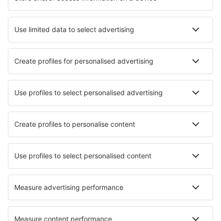
Cazare în Palermo
Cazare în Florenţa
Cazare în Napoli
Cazare în Roma
Cazare în Milano
Cazare în Villasimius
Cazare în Camerota
Cazare în Viterbo
Cazare în Ravenna
Cazare în Badesi
Cele mai bune locuri de cazare - orașe
Cazare în Ebikon
Cazare Źlinice
Cazare în Jongny
Cazare în Montigny-le-Bretonneux
Cazare în Trausse
Cazare La Collancelle
Cazare în Flamanville
Cazare în Sundvollen
Cazare în Hardegarijp
Cazare în Horezu