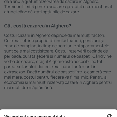
de a anula gratuit rezervarea de cazare în Alghero.
Termenul limită pentru anularea gratuită este menţionat
atunci când căutați opţiunile de cazare.
Cât costă cazarea în Alghero?
Costul cazării în Alghero depinde de mai mulți factori.
Cele mai ieftine proprietăți includ hanuri, pensiuni și
zone de camping, în timp ce hotelurile și apartamentele
sunt cele mai costisitoare. Costul rezervării depinde de
perioadă, durata șederii și numărul de oaspeți. Când vine
vorba de cazare, oraşul Alghero este accesibil pe tot
parcursul anului, dar cele mai bune tarife sunt în
extrasezon. Dacă numărul de oaspeţi ȋntr-o cameră este
mai mare, costul pentru fiecare va fi mai mic. Pentru a
economisi şi mai mult, rezervați cazare în Alghero pentru
mai mult de o săptămână.
Caută rapid şi uşor