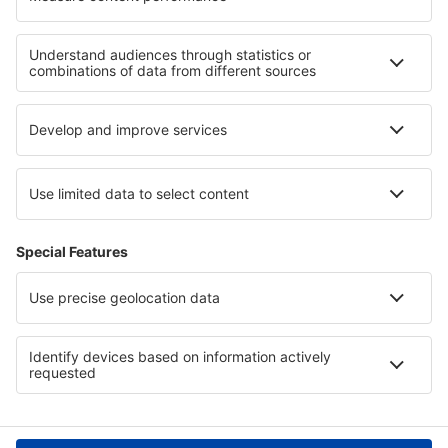
Cele mai bune locuri de cazare - regiuni
Cazare in Sicilia
Cazare în Coasta Amalfi
Cazare in Sardinia
Cazare in Dolomites
Cazare in Lacul Garda
Cazare in Šariš
Cazare on North Sea Coast
Cazare in Maryland
Cazare în Quindio
Cazare în Croaţia