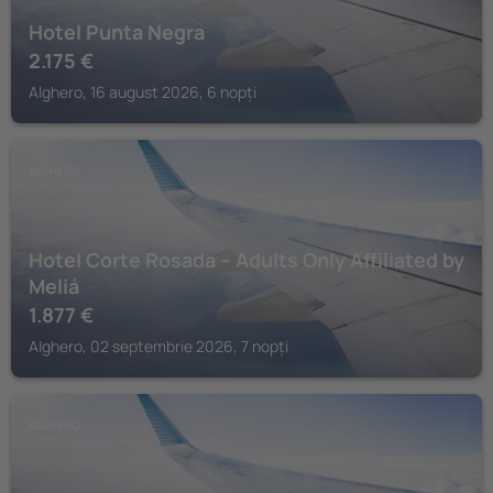
Hotel Punta Negra
2.175
€
Alghero, 16 august 2026, 6 nopți
ALGHERO
Hotel Corte Rosada – Adults Only Affiliated by
Meliá
1.877
€
Alghero, 02 septembrie 2026, 7 nopți
ALGHERO