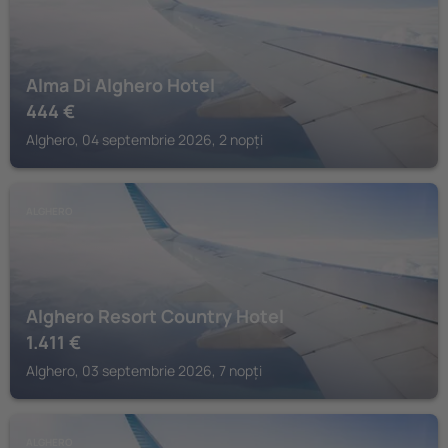
Alma Di Alghero Hotel
444
€
Alghero, 04 septembrie 2026, 2 nopți
ALGHERO
Alghero Resort Country Hotel
1.411
€
Alghero, 03 septembrie 2026, 7 nopți
ALGHERO