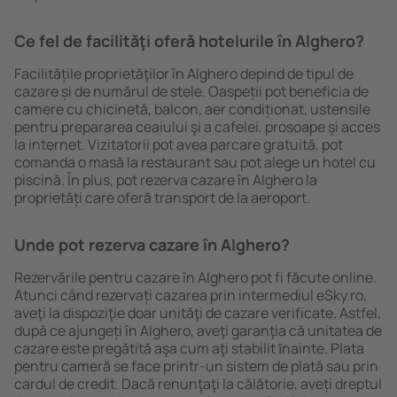
Ce fel de facilităţi oferă hotelurile în Alghero?
Facilitățile proprietăţilor în Alghero depind de tipul de
cazare și de numărul de stele. Oaspeții pot beneficia de
camere cu chicinetă, balcon, aer condiționat, ustensile
pentru prepararea ceaiului şi a cafelei, prosoape și acces
la internet. Vizitatorii pot avea parcare gratuită, pot
comanda o masă la restaurant sau pot alege un hotel cu
piscină. În plus, pot rezerva cazare în Alghero la
proprietăți care oferă transport de la aeroport.
Unde pot rezerva cazare în Alghero?
Rezervările pentru cazare în Alghero pot fi făcute online.
Atunci când rezervați cazarea prin intermediul eSky.ro,
aveţi la dispoziţie doar unităţi de cazare verificate. Astfel,
după ce ajungeți în Alghero, aveţi garanţia că unitatea de
cazare este pregătită aşa cum aţi stabilit ȋnainte. Plata
pentru cameră se face printr-un sistem de plată sau prin
cardul de credit. Dacă renunţaţi la călătorie, aveți dreptul