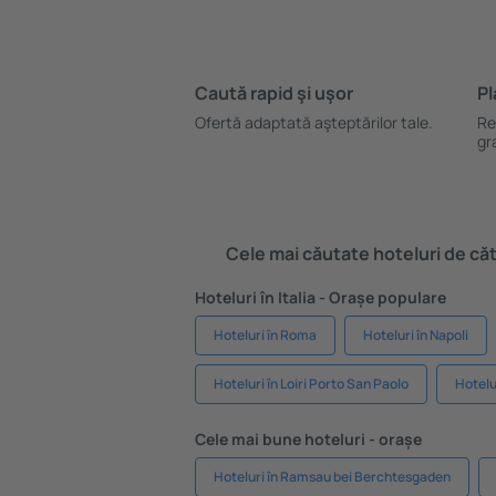
Caută rapid şi uşor
Pl
Ofertă adaptată aşteptărilor tale.
Re
gr
Cele mai căutate hoteluri de cătr
Hoteluri în Italia - Orașe populare
Hoteluri în Roma
Hoteluri în Napoli
Hoteluri în Loiri Porto San Paolo
Hotelu
Cele mai bune hoteluri - orașe
Hoteluri în Ramsau bei Berchtesgaden