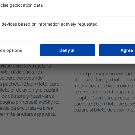
purile motorului de căutare
cu SPA, mini bar/seif în cam
ck-in și check-out, adăugați
masa, zonă de joacă pentru c
e şi gata! Rezultatele
informative despre cele mai 
ilă ȋn perioada selectată.
zonă. Unele proprietăți inclu
el ȋn centrul orașului,
Uneori, acestea încurajează 
lului.
în Grado.
n în Grado?
Cât costă o noapte d
Grado?
luție care te va ajuta să
motorul de căutare a
Prețul pe noapte în în Grado
area care corespunde
stele și de locaţia hotelului
es pachetul Zbor+Hotel care
mediu costă de la aproximati
telor de avion şi a cazării
de cinci stele sunt disponib
l de căutare și rezervarea
noapte. Dacă doreşti cazare 
 pagina principală a eSky.ro,
pachete Zbor+Hotel de pe eSk
anţia că excursia va avea
cazare și bilete de avion in
permite anularea gratuită.