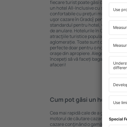
fiecare turist poate găsi cazare potriv
un hotel All-Inclusive cu standarde ȋn
confortabile cu preţuri mici? Cu ajuto
uşor cazare în Grado} pentru orice bug
standardul pentru hotel, verificați me
de anulare. Hotelurile în Grado sunt 
atracţiile turistice populare, cât și p
aglomerație. Toate sunt disponibile 
perfecte doar pentru o noapte atunci câ
oraşe din apropiere. Alegeți hotelul ca
începeți să vă faceți bagajele pentru 
afaceri!
Cum pot găsi un hotel în G
Cea mai rapidă cale de a găsi un hotel
motorul de căutare cazare eSky. Baza
cazare conţinând o gamă largă de opţi