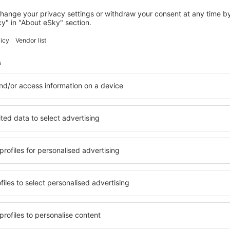
GRADO
Hotel Rialto
Grado, 14 august 2026, 2 nopți
Vedeți mai multe hoteluri în Grado
Grado – cele ma
ile în Grado, astfel încât
O varietate de servicii și o 