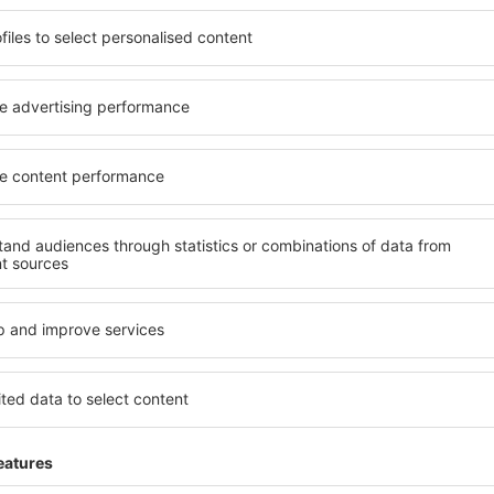
ită nevoilor sale. Preferați
elementele cheie ale unui ho
alte sau preferați hoteluri
bune hoteluri din Grado gar
rul nostru puteți rezerva
servicii și o gamă largă de f
et! Selectați destinația şi
standarde ridicate oferă cea
todele de plată și opțiunile
principalele distracţii din G
situate atât aproape de
gratuită și pot alege o cam
uțin mai departe de
corespundă perfect nevoilor l
pentru o vacanță lungă sau
standarde ȋnalte să ofere un
nd doriţi să vizitaţi şi alte
precum spa și fitness, și act
re vi se potriveşte și
cazare în Grado este o aleger
o vacanţă sau călătorie de
persoane aflate în călătorie
companii care doresc să or
lor.
rado?
Ce fel de facilităţi v
Grado?
 în Grado este folosind
 mare de date cu locuri de
Hotelurile în Grado au diferi
uni este o garanție că veți
oaspeți. Cele mai frecvente 