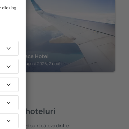
GRADO
Riva Palace Hotel
Grado, 14 august 2026, 2 nopți
i bune hoteluri
locație atractivă sunt câteva dintre