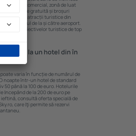
eră, centru comercial, zonă de luat
opii, parcare gratuită și broșuri
interesante atracții turistice din
d și transferul de la și către aeroport.
vizitarea obiectivelor turistice de top
e cazare la un hotel din în
 poate varia în funcție de numărul de
. O noapte într-un hotel de standard
v 50 până la 100 de euro. Hotelurile
ile ȋncepând de la 200 de euro pe
ieftină, consultă oferta specială de
y.ro, care ȋţi permite să rezervi
stantaneu.