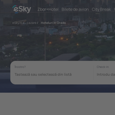
Zbor+Hotel
Bilete de avion
City Break
eSky.ro
/
cazare
/
Hoteluri în Grado