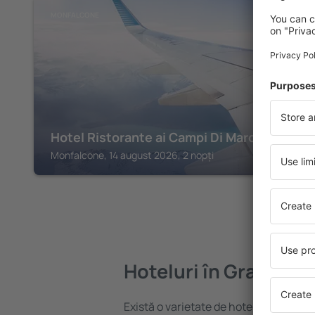
MONFALCONE
Hotel Ristorante ai Campi Di Marcello
Monfalcone, 14 august 2026, 2 nopți
Hoteluri în Grado
Există o varietate de hoteluri disponib