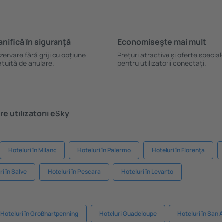
anifică ȋn siguranţă
Economiseşte mai mult
zervare fără griji cu opțiune
Prețuri atractive și oferte specia
atuită de anulare.
pentru utilizatorii conectați.
e utilizatorii eSky
Hoteluri în Milano
Hoteluri în Palermo
Hoteluri în Florenţa
ri în Salve
Hoteluri în Pescara
Hoteluri în Levanto
Hoteluri în Großhartpenning
Hoteluri Guadeloupe
Hoteluri în San 