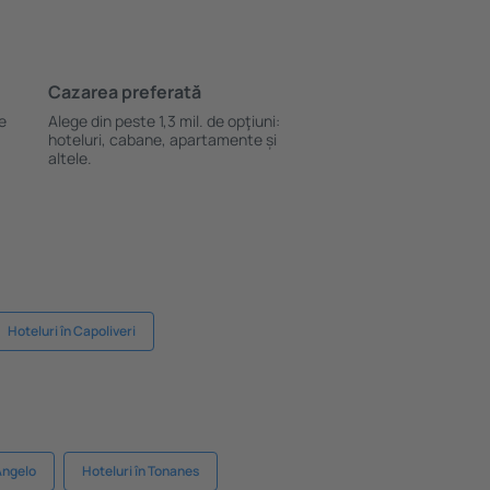
Cazarea preferată
le
Alege din peste 1,3 mil. de opţiuni:
hoteluri, cabane, apartamente și
altele.
Hoteluri în Capoliveri
Angelo
Hoteluri în Tonanes