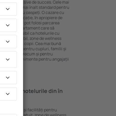
tel All-Inclusive de succes. Cele mai
antează cel mai înalt standard pentru
acilități pentru oaspeți. O cazare cu
 mai bună locație, ȋn apropiere de
rado. Oaspeții pot folosi parcarea
eră sau un apartament care să
or. Este posibil ca hotelurile cu
 meniu variabil, zone de wellness
ivități pentru copii. Cea mai bună
e perfectă pentru cupluri, familii și
 de afaceri, precum și pentru
ganizeze evenimente pentru angajații
oi găsi ȋn hotelurile din în
te standarde și facilități pentru
sunt Wi-Fi gratuit, zone de wellness