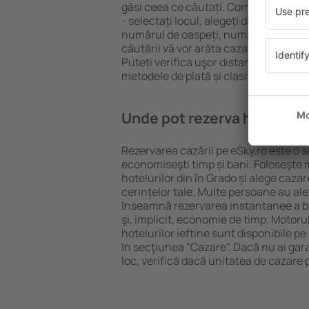
găsi ceea ce căutați. Completați câm
- selectați locul, alegeți data de che
numărul de oaspeți, numărul de camer
căutării vă vor arăta cazarea disponib
Puteți verifica uşor distanța de la hot
metodele de plată și clasificarea hote
Unde pot rezerva hoteluri ȋ
Rezervarea cazării pe eSky.ro este o so
economiseşti timp și bani. Foloseşte 
hotelurilor din în Grado și alege caz
cerințelor tale. Multe persoane au al
ȋnseamnă rezervarea instantanee a bile
şi, implicit, economie de timp. Motoru
hotelurilor ieftine sunt disponibile pe
ȋn secţiunea "Cazare". Dacă nu ai gar
loc, verifică dacă unitatea de cazare 