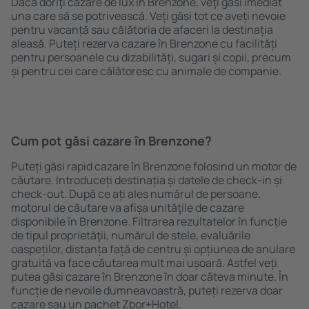
Dacă doriţi cazare de lux în Brenzone, veţi găsi imediat
una care să se potrivească. Veți găsi tot ce aveți nevoie
pentru vacanță sau călătoria de afaceri la destinația
aleasă. Puteți rezerva cazare în Brenzone cu facilități
pentru persoanele cu dizabilități, sugari și copii, precum
și pentru cei care călătoresc cu animale de companie.
Cum pot găsi cazare în Brenzone?
Puteți găsi rapid cazare în Brenzone folosind un motor de
căutare. Introduceți destinația și datele de check-in și
check-out. După ce ați ales numărul de persoane,
motorul de căutare va afișa unităţile de cazare
disponibile în Brenzone. Filtrarea rezultatelor în funcție
de tipul proprietăţii, numărul de stele, evaluările
oaspeților, distanța față de centru și opțiunea de anulare
gratuită va face căutarea mult mai ușoară. Astfel veți
putea găsi cazare în Brenzone în doar câteva minute. În
funcție de nevoile dumneavoastră, puteți rezerva doar
cazare sau un pachet Zbor+Hotel.