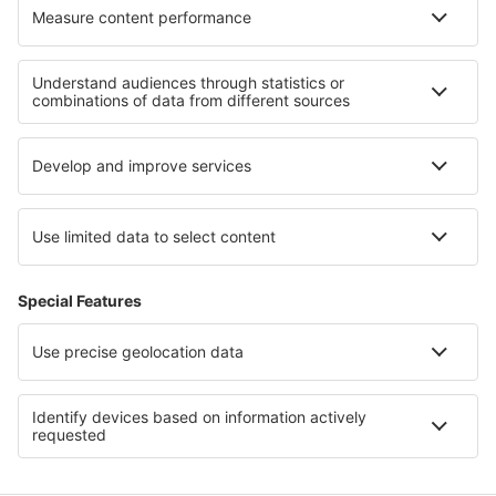
Cele mai bune locuri de cazare - regiuni
Cazare in Toscana
Cazare în Riviera Veneţiană
Cazare in Lacul Como
Cazare in Sardinia
Cazare in Liguria
Cazare în North Black Sea Coast
Cazare in Tracia
Cazare in Kemeri National Park
Cazare în Aruba
Cazare in Cayo Coco