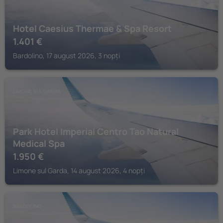
Hotel Caesius Thermae & Spa Resort
1.401
€
Bardolino, 17 august 2026, 3 nopți
LIMONE SUL GARDA
Park Hotel Imperial Centro Tao Natural
Medical Spa
1.950
€
Limone sul Garda, 14 august 2026, 4 nopți
BARDOLINO