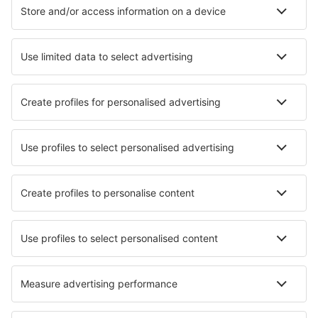
Cazare în Florenţa
Cazare în Milano
Cazare în Roma
Cazare în Napoli
Cazare în Palermo
Cazare în Meran
Cazare în San Vincenzo
Cazare în Mascali
Cazare în Arzachena
Cazare în Ricadi
Cele mai bune locuri de cazare - orașe
Cazare în Balmedie
Cazare în Robledo De Chavela
Cazare în Nové Město nad Metují
Cazare în Cardielos
Cazare în Ust-Tsilma
Cazare în Aguadulce
Cazare în Ubli
Cazare în Saint-Vincent-la-Châtre
Cazare în Rosay sue Lieure
Cazare în Gorges