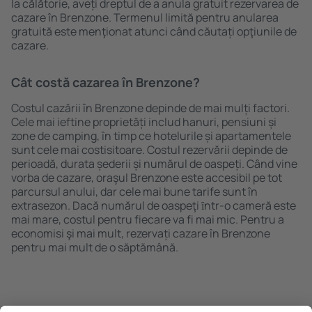
la călătorie, aveți dreptul de a anula gratuit rezervarea de
cazare în Brenzone. Termenul limită pentru anularea
gratuită este menţionat atunci când căutați opţiunile de
cazare.
Cât costă cazarea în Brenzone?
Costul cazării în Brenzone depinde de mai mulți factori.
Cele mai ieftine proprietăți includ hanuri, pensiuni și
zone de camping, în timp ce hotelurile și apartamentele
sunt cele mai costisitoare. Costul rezervării depinde de
perioadă, durata șederii și numărul de oaspeți. Când vine
vorba de cazare, oraşul Brenzone este accesibil pe tot
parcursul anului, dar cele mai bune tarife sunt în
extrasezon. Dacă numărul de oaspeţi ȋntr-o cameră este
mai mare, costul pentru fiecare va fi mai mic. Pentru a
economisi şi mai mult, rezervați cazare în Brenzone
pentru mai mult de o săptămână.