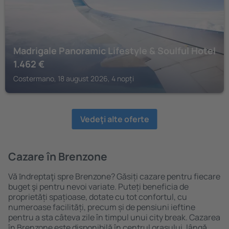
Madrigale Panoramic Lifestyle & Soulful Hotel
1.462
€
Costermano, 18 august 2026, 4 nopți
Vedeţi alte oferte
Cazare în Brenzone
Vă ȋndreptaţi spre Brenzone? Găsiți cazare pentru fiecare
buget şi pentru nevoi variate. Puteți beneficia de
proprietăți spațioase, dotate cu tot confortul, cu
numeroase facilități, precum și de pensiuni ieftine
pentru a sta câteva zile în timpul unui city break. Cazarea
în Brenzone este disponibilă în centrul orașului, lângă