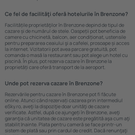
Ce fel de facilităţi oferă hotelurile în Brenzone?
Facilitățile proprietăţilor în Brenzone depind de tipul de
cazare și de numărul de stele. Oaspeții pot beneficia de
camere cu chicinetă, balcon, aer condiționat, ustensile
pentru prepararea ceaiului şi a cafelei, prosoape și acces
la internet. Vizitatorii pot avea parcare gratuită, pot
comanda o masă la restaurant sau pot alege un hotel cu
piscină. În plus, pot rezerva cazare în Brenzone la
proprietăți care oferă transport de la aeroport.
Unde pot rezerva cazare în Brenzone?
Rezervările pentru cazare în Brenzone pot fi făcute
online. Atunci când rezervați cazarea prin intermediul
eSky.ro, aveţi la dispoziţie doar unităţi de cazare
verificate. Astfel, după ce ajungeți în Brenzone, aveţi
garanţia că unitatea de cazare este pregătită aşa cum aţi
stabilit ȋnainte. Plata pentru cameră se face printr-un
sistem de plată sau prin cardul de credit. Dacă renunţaţi