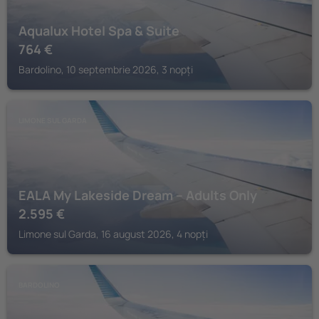
Aqualux Hotel Spa & Suite
764
€
Bardolino, 10 septembrie 2026, 3 nopți
LIMONE SUL GARDA
EALA My Lakeside Dream – Adults Only
2.595
€
Limone sul Garda, 16 august 2026, 4 nopți
BARDOLINO