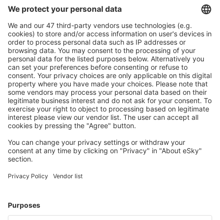
Caută rapid şi uşor
Ofertă adaptată aşteptărilor tale.
Planifică ȋn siguranţă
Rezervare fără griji cu opțiune gratuită de anulare.
Economiseşte mai mult
Prețuri atractive și oferte speciale pentru utilizatorii
conectați.
Cazarea preferată
Alege din peste 1,3 mil. de opţiuni: hoteluri, cabane,
apartamente și altele.
Cele mai căutate cazări de către utilizatorii eSky
Cazare în Italia - Orașe populare