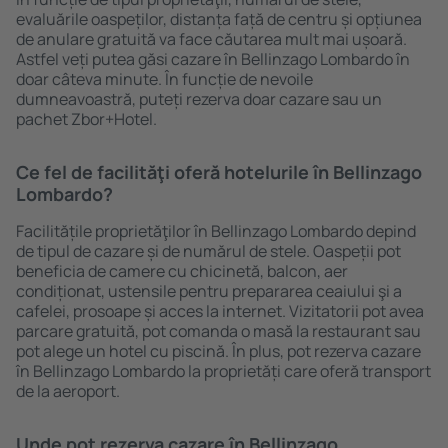
evaluările oaspeților, distanța față de centru și opțiunea
de anulare gratuită va face căutarea mult mai ușoară.
Astfel veți putea găsi cazare în Bellinzago Lombardo în
doar câteva minute. În funcție de nevoile
dumneavoastră, puteți rezerva doar cazare sau un
pachet Zbor+Hotel.
Ce fel de facilităţi oferă hotelurile în Bellinzago
Lombardo?
Facilitățile proprietăţilor în Bellinzago Lombardo depind
de tipul de cazare și de numărul de stele. Oaspeții pot
beneficia de camere cu chicinetă, balcon, aer
condiționat, ustensile pentru prepararea ceaiului şi a
cafelei, prosoape și acces la internet. Vizitatorii pot avea
parcare gratuită, pot comanda o masă la restaurant sau
pot alege un hotel cu piscină. În plus, pot rezerva cazare
în Bellinzago Lombardo la proprietăți care oferă transport
de la aeroport.
Unde pot rezerva cazare în Bellinzago