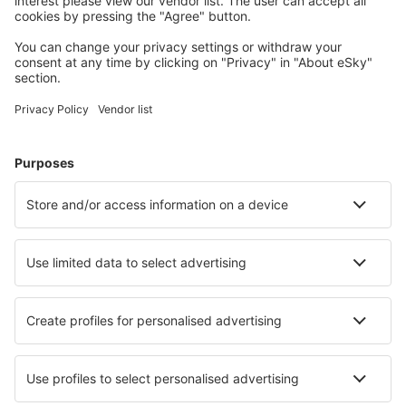
Cazarea preferată
Alege din peste 1,3 mil. de opţiuni: hoteluri, cabane,
apartamente și altele.
Cele mai căutate cazări de către utilizatorii eSky
Cazare în Italia - Orașe populare
Cazare în Palermo
Cazare în Florenţa
Cazare în Milano
Cazare în Roma
Cazare în Napoli
Cazare în Viareggio
Cazare în Porto Recanati
Cazare în Alghero
Cazare în Cefalu
Cazare în Carovigno
Cele mai bune locuri de cazare - orașe