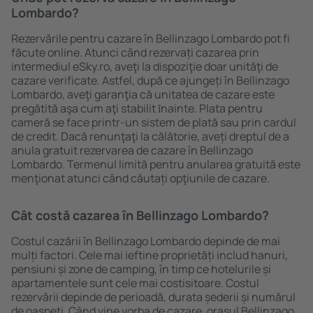
Lombardo?
Rezervările pentru cazare în Bellinzago Lombardo pot fi
făcute online. Atunci când rezervați cazarea prin
intermediul eSky.ro, aveţi la dispoziţie doar unităţi de
cazare verificate. Astfel, după ce ajungeți în Bellinzago
Lombardo, aveţi garanţia că unitatea de cazare este
pregătită aşa cum aţi stabilit ȋnainte. Plata pentru
cameră se face printr-un sistem de plată sau prin cardul
de credit. Dacă renunţaţi la călătorie, aveți dreptul de a
anula gratuit rezervarea de cazare în Bellinzago
Lombardo. Termenul limită pentru anularea gratuită este
menţionat atunci când căutați opţiunile de cazare.
Cât costă cazarea în Bellinzago Lombardo?
Costul cazării în Bellinzago Lombardo depinde de mai
mulți factori. Cele mai ieftine proprietăți includ hanuri,
pensiuni și zone de camping, în timp ce hotelurile și
apartamentele sunt cele mai costisitoare. Costul
rezervării depinde de perioadă, durata șederii și numărul
de oaspeți. Când vine vorba de cazare, oraşul Bellinzago