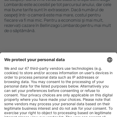
Lombardo este accesibil pe tot parcursul anului, dar cele
mai bune tarife sunt în extrasezon. Dacă numărul de
oaspeţi ȋntr-o cameră este mai mare, costul pentru
fiecare va fi mai mic. Pentru a economisi şi mai mult,
rezervați cazare în Bellinzago Lombardo pentru mai mult
de o săptămână.
Caută rapid şi uşor
Ofertă adaptată aşteptărilor tale.
Planifică ȋn siguranţă
Rezervare fără griji cu opțiune gratuită de anulare.
Economiseşte mai mult
Prețuri atractive și oferte speciale pentru utilizatorii
conectați.