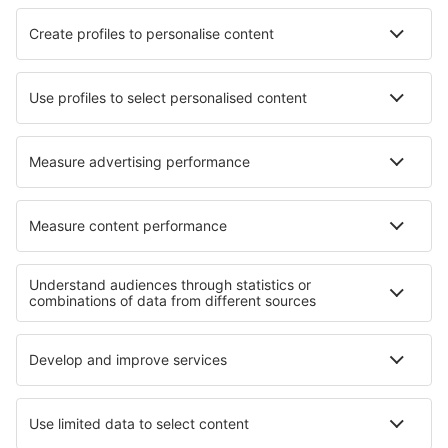
Cazare în Erezee
Cazare în Dassendorf
Cazare în Inamaluwa
Cazare în Miloslavov
Cazare în Thum
Cazare în Whites Creek
Cazare în Llandeilo
Cazare în Nieuwleusen
Cazare în Benissanet
Cazare Pipulu
Cele mai bune locuri de cazare - regiuni
Cazare in Val di Fiemme
Cazare in Calabria
Cazare in Sardinia
Cazare in Italy - ski
Cazare in Marche
Cazare in Deșertul Atacama
Cazare în Alsacia
Cazare in Tatras
Cazare in Porto
Cazare în Corsica