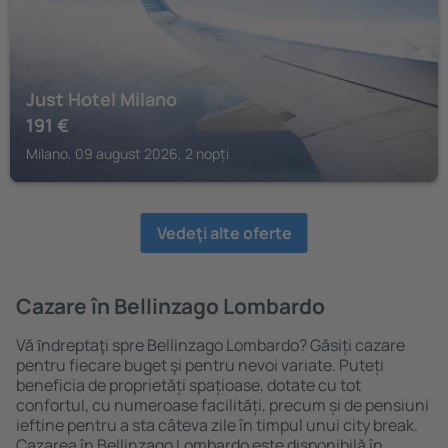
Just Hotel Milano
191
€
Milano, 09 august 2026, 2 nopți
Vedeţi alte oferte
Cazare în Bellinzago Lombardo
Vă ȋndreptaţi spre Bellinzago Lombardo? Găsiți cazare
pentru fiecare buget şi pentru nevoi variate. Puteți
beneficia de proprietăți spațioase, dotate cu tot
confortul, cu numeroase facilități, precum și de pensiuni
ieftine pentru a sta câteva zile în timpul unui city break.
Cazarea în Bellinzago Lombardo este disponibilă în