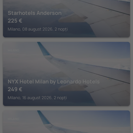
Starhotels Anderson
225
€
Milano, 08 august 2026, 2 nopți
MILANO
NYX Hotel Milan by Leonardo Hotels
249
€
Milano, 16 august 2026, 2 nopți
MILANO