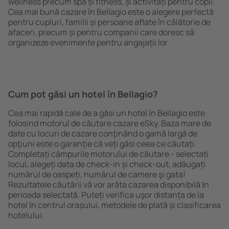
wellness precum spa și fitness, și activități pentru copii.
Cea mai bună cazare în Bellagio este o alegere perfectă
pentru cupluri, familii și persoane aflate în călătorie de
afaceri, precum și pentru companii care doresc să
organizeze evenimente pentru angajații lor.
Cum pot găsi un hotel în Bellagio?
Cea mai rapidă cale de a găsi un hotel în Bellagio este
folosind motorul de căutare cazare eSky. Baza mare de
date cu locuri de cazare conţinând o gamă largă de
opţiuni este o garanție că veți găsi ceea ce căutați.
Completați câmpurile motorului de căutare - selectați
locul, alegeți data de check-in și check-out, adăugați
numărul de oaspeți, numărul de camere şi gata!
Rezultatele căutării vă vor arăta cazarea disponibilă ȋn
perioada selectată. Puteți verifica uşor distanța de la
hotel ȋn centrul orașului, metodele de plată și clasificarea
hotelului.