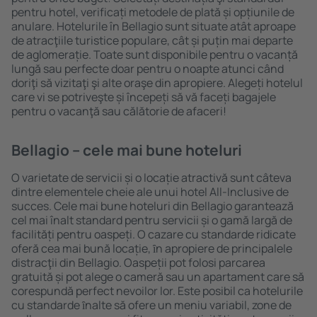
pentru hotel, verificați metodele de plată și opțiunile de
anulare. Hotelurile în Bellagio sunt situate atât aproape
de atracţiile turistice populare, cât și puțin mai departe
de aglomerație. Toate sunt disponibile pentru o vacanță
lungă sau perfecte doar pentru o noapte atunci când
doriţi să vizitaţi şi alte oraşe din apropiere. Alegeți hotelul
care vi se potriveşte și începeți să vă faceți bagajele
pentru o vacanţă sau călătorie de afaceri!
Bellagio – cele mai bune hoteluri
O varietate de servicii și o locație atractivă sunt câteva
dintre elementele cheie ale unui hotel All-Inclusive de
succes. Cele mai bune hoteluri din Bellagio garantează
cel mai înalt standard pentru servicii și o gamă largă de
facilități pentru oaspeți. O cazare cu standarde ridicate
oferă cea mai bună locație, ȋn apropiere de principalele
distracţii din Bellagio. Oaspeții pot folosi parcarea
gratuită și pot alege o cameră sau un apartament care să
corespundă perfect nevoilor lor. Este posibil ca hotelurile
cu standarde ȋnalte să ofere un meniu variabil, zone de