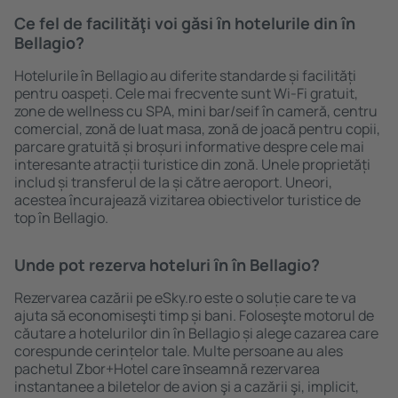
Ce fel de facilităţi voi găsi ȋn hotelurile din în
Bellagio?
Hotelurile în Bellagio au diferite standarde și facilități
pentru oaspeți. Cele mai frecvente sunt Wi-Fi gratuit,
zone de wellness cu SPA, mini bar/seif în cameră, centru
comercial, zonă de luat masa, zonă de joacă pentru copii,
parcare gratuită și broșuri informative despre cele mai
interesante atracții turistice din zonă. Unele proprietăți
includ și transferul de la și către aeroport. Uneori,
acestea încurajează vizitarea obiectivelor turistice de
top în Bellagio.
Unde pot rezerva hoteluri ȋn în Bellagio?
Rezervarea cazării pe eSky.ro este o soluție care te va
ajuta să economiseşti timp și bani. Foloseşte motorul de
căutare a hotelurilor din în Bellagio și alege cazarea care
corespunde cerințelor tale. Multe persoane au ales
pachetul Zbor+Hotel care ȋnseamnă rezervarea
instantanee a biletelor de avion şi a cazării şi, implicit,