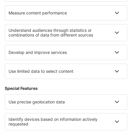
Cele mai bune hoteluri - regiuni
Hoteluri in Sicilia
Hoteluri in Val Gardena
Hoteluri in Lacul Garda
Hoteluri in Italy - ski
Hoteluri în Cinque Terre
Hoteluri in Kapama Game Reserve
Hoteluri in Arizona
Hoteluri in Santa Cruz
Hoteluri in Lake Titicaca
Hoteluri in Greek Islands