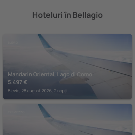
Hoteluri în Bellagio
BLEVIO
Mandarin Oriental, Lago di Como
5.497
€
Blevio, 28 august 2026, 2 nopți
TREMEZZO