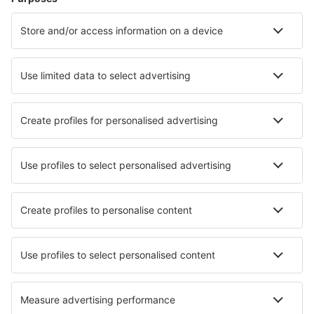
Hoteluri în Florenţa
Hoteluri în Palermo
Hoteluri în Napoli
Hoteluri în Milano
Hoteluri în Roma
Hoteluri în Vico Equense
Hoteluri în Noto
Hoteluri în San Michele Al Tagliamento
Hoteluri în Locorotondo
Hoteluri în Cefalu
Cele mai bune hoteluri - orașe
Hoteluri în Olympos
Hoteluri în Dedha
Hoteluri în Kuala Berang
Hoteluri în Parkovoye
Hoteluri în Maxut
Hoteluri în Herford
Hoteluri în Iffeldorf
Hoteluri în Seaforth
Hoteluri în Vargesztes
Hoteluri în Waldoboro