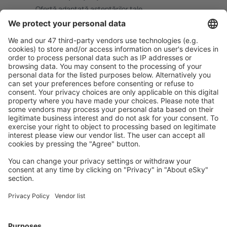
Ofertă adaptată aşteptărilor tale.
Planifică ȋn siguranţă
Rezervare fără griji cu opțiune gratuită de anulare.
Economiseşte mai mult
Prețuri atractive și oferte speciale pentru utilizatorii
conectați.
Cazarea preferată
Alege din peste 1,3 mil. de opţiuni: hoteluri, cabane,
apartamente și altele.
Cele mai căutate hoteluri de către utilizatorii eSky
Hoteluri în Italia - Orașe populare