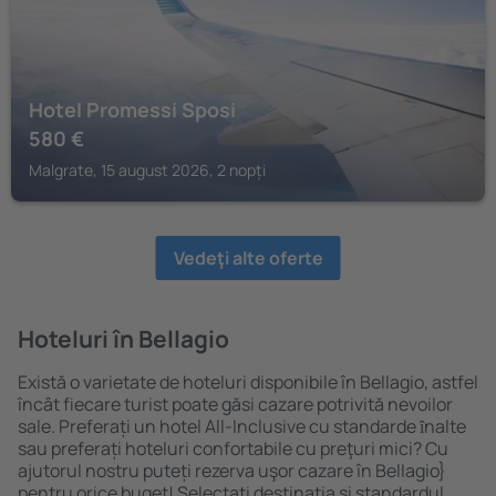
Hotel Promessi Sposi
580
€
Malgrate, 15 august 2026, 2 nopți
Vedeţi alte oferte
Hoteluri în Bellagio
Există o varietate de hoteluri disponibile în Bellagio, astfel
încât fiecare turist poate găsi cazare potrivită nevoilor
sale. Preferați un hotel All-Inclusive cu standarde ȋnalte
sau preferați hoteluri confortabile cu preţuri mici? Cu
ajutorul nostru puteți rezerva uşor cazare în Bellagio}
pentru orice buget! Selectați destinația şi standardul