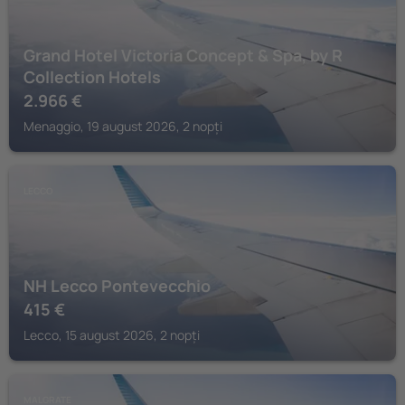
Grand Hotel Victoria Concept & Spa, by R
Collection Hotels
2.966
€
Menaggio, 19 august 2026, 2 nopți
LECCO
NH Lecco Pontevecchio
415
€
Lecco, 15 august 2026, 2 nopți
MALGRATE