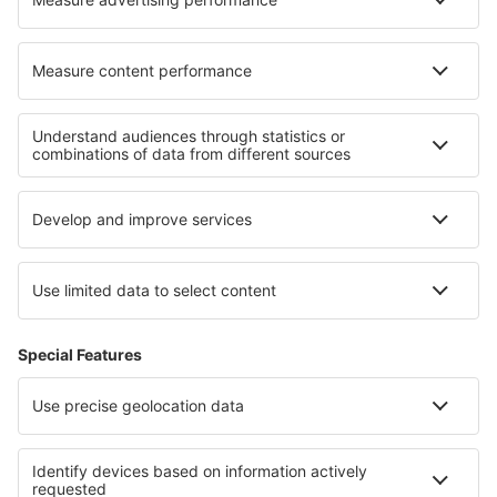
Hoteluri în Azerat
Hoteluri în Bornheim
Cele mai bune hoteluri - regiuni
Hoteluri în Skiathos
Hoteluri in Kos
Hoteluri în Pelopones de Vest
Hoteluri in Lefkada
Hoteluri in Agistiri
Hoteluri în Alpii Kitzbühel
Hoteluri în Coasta de Azur
Hoteluri in Minnesota
Hoteluri in Nayarit
Hoteluri in Pazargik