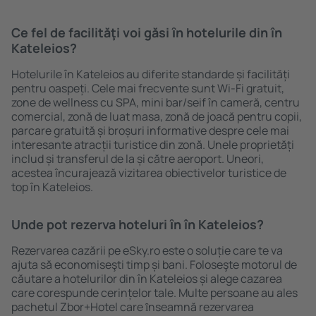
Ce fel de facilităţi voi găsi ȋn hotelurile din în
Kateleios?
Hotelurile în Kateleios au diferite standarde și facilități
pentru oaspeți. Cele mai frecvente sunt Wi-Fi gratuit,
zone de wellness cu SPA, mini bar/seif în cameră, centru
comercial, zonă de luat masa, zonă de joacă pentru copii,
parcare gratuită și broșuri informative despre cele mai
interesante atracții turistice din zonă. Unele proprietăți
includ și transferul de la și către aeroport. Uneori,
acestea încurajează vizitarea obiectivelor turistice de
top în Kateleios.
Unde pot rezerva hoteluri ȋn în Kateleios?
Rezervarea cazării pe eSky.ro este o soluție care te va
ajuta să economiseşti timp și bani. Foloseşte motorul de
căutare a hotelurilor din în Kateleios și alege cazarea
care corespunde cerințelor tale. Multe persoane au ales
pachetul Zbor+Hotel care ȋnseamnă rezervarea