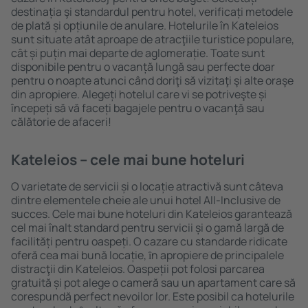
destinația şi standardul pentru hotel, verificați metodele
de plată și opțiunile de anulare. Hotelurile în Kateleios
sunt situate atât aproape de atracţiile turistice populare,
cât și puțin mai departe de aglomerație. Toate sunt
disponibile pentru o vacanță lungă sau perfecte doar
pentru o noapte atunci când doriţi să vizitaţi şi alte oraşe
din apropiere. Alegeți hotelul care vi se potriveşte și
începeți să vă faceți bagajele pentru o vacanţă sau
călătorie de afaceri!
Kateleios – cele mai bune hoteluri
O varietate de servicii și o locație atractivă sunt câteva
dintre elementele cheie ale unui hotel All-Inclusive de
succes. Cele mai bune hoteluri din Kateleios garantează
cel mai înalt standard pentru servicii și o gamă largă de
facilități pentru oaspeți. O cazare cu standarde ridicate
oferă cea mai bună locație, ȋn apropiere de principalele
distracţii din Kateleios. Oaspeții pot folosi parcarea
gratuită și pot alege o cameră sau un apartament care să
corespundă perfect nevoilor lor. Este posibil ca hotelurile