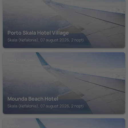
Porto Skala Hotel Village
Skala (Kefalonia), 07 august 2026, 2 nopți
SKALA (KEFALONIA)
Mounda Beach Hotel
Skala (Kefalonia), 07 august 2026, 2 nopți
SPARTIÁ