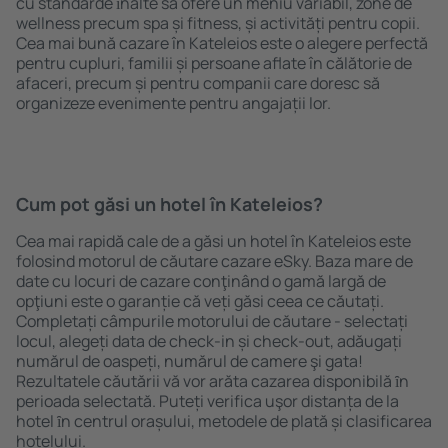
cu standarde ȋnalte să ofere un meniu variabil, zone de
wellness precum spa și fitness, și activități pentru copii.
Cea mai bună cazare în Kateleios este o alegere perfectă
pentru cupluri, familii și persoane aflate în călătorie de
afaceri, precum și pentru companii care doresc să
organizeze evenimente pentru angajații lor.
Cum pot găsi un hotel în Kateleios?
Cea mai rapidă cale de a găsi un hotel în Kateleios este
folosind motorul de căutare cazare eSky. Baza mare de
date cu locuri de cazare conţinând o gamă largă de
opţiuni este o garanție că veți găsi ceea ce căutați.
Completați câmpurile motorului de căutare - selectați
locul, alegeți data de check-in și check-out, adăugați
numărul de oaspeți, numărul de camere şi gata!
Rezultatele căutării vă vor arăta cazarea disponibilă ȋn
perioada selectată. Puteți verifica uşor distanța de la
hotel ȋn centrul orașului, metodele de plată și clasificarea
hotelului.