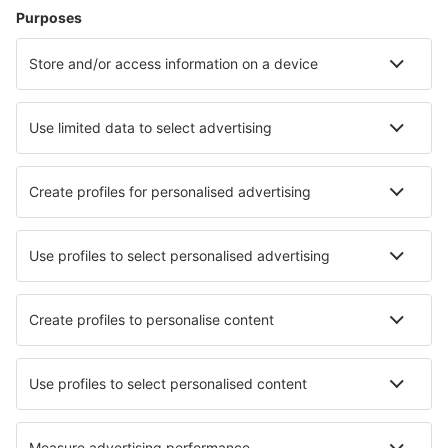
Hoteluri în Atena
Hoteluri în Chania
Hoteluri în Paros
Hoteluri în Salonic
Hoteluri în Rethimnon
Hoteluri în Gouvia
Hoteluri în Skala (Kefalonia)
Hoteluri în Myrina
Hoteluri în Néa Iráklia
Hoteluri în Edessa
Cele mai bune hoteluri - orașe
Hoteluri Macclesfield
Hoteluri în Ayutthaya
Hoteluri în Proctorsville
Hoteluri în Lochristi
Hoteluri în Heischtergronn
Hoteluri în Prospect Heights
Hoteluri în Bologna
Hoteluri în Saint-Denis-de-Gastines