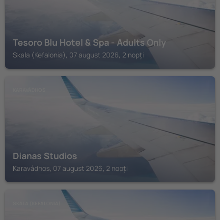
Tesoro Blu Hotel & Spa - Adults Only
Skala (Kefalonia), 07 august 2026, 2 nopți
KARAVÁDHOS
Dianas Studios
Karavádhos, 07 august 2026, 2 nopți
SKALA (KEFALONIA)