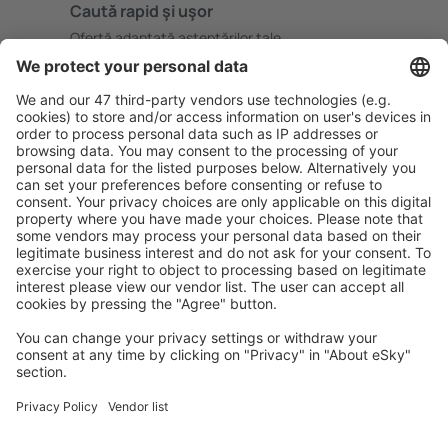
Caută rapid şi uşor
Ofertă adaptată aşteptărilor tale.
Planifică ȋn siguranţă
Rezervare fără griji cu opțiune gratuită de anulare.
Economiseşte mai mult
Prețuri atractive și oferte speciale pentru utilizatorii
conectați.
Cazarea preferată
Alege din peste 1,3 mil. de opţiuni: hoteluri, cabane,
apartamente și altele.
Cele mai căutate hoteluri de către utilizatorii eSky
Hoteluri în Grecia - Orașe populare