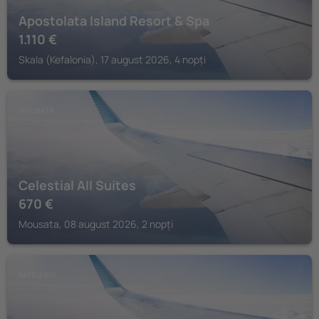
Apostolata Island Resort & Spa
1.110
€
Skala (Kefalonia), 17 august 2026, 4 nopți
MOUSATA
Celestial All Suites
670
€
Mousata, 08 august 2026, 2 nopți
KATELEIOS