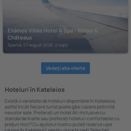
Eliámos Villas Hotel & Spa - Relais &
Châteaux
Spartiá, 07 august 2026, 2 nopți
Vedeţi alte oferte
Hoteluri în Kateleios
Există o varietate de hoteluri disponibile în Kateleios,
astfel încât fiecare turist poate găsi cazare potrivită
nevoilor sale. Preferați un hotel All-Inclusive cu
standarde ȋnalte sau preferați hoteluri confortabile cu
preţuri mici? Cu ajutorul nostru puteți rezerva uşor
cazare în Kateleios} pentru orice buget! Selectați