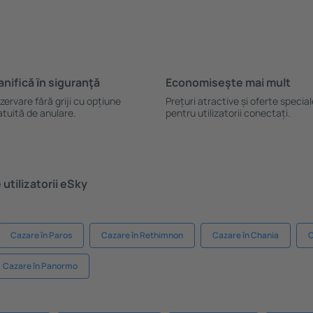
anifică ȋn siguranţă
Economiseşte mai mult
zervare fără griji cu opțiune
Prețuri atractive și oferte specia
atuită de anulare.
pentru utilizatorii conectați.
utilizatorii eSky
Cazare în Paros
Cazare în Rethimnon
Cazare în Chania
C
Cazare în Panormo