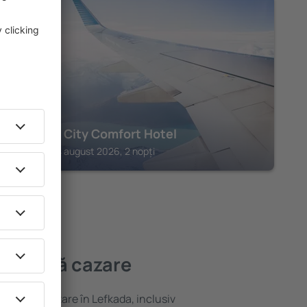
PREVEZA
Preveza City Comfort Hotel
Preveza, 14 august 2026, 2 nopți
mai bună cazare
ariată de cazare în Lefkada, inclusiv