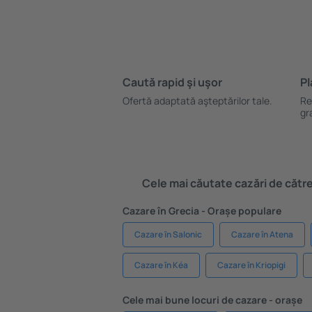
Caută rapid şi uşor
Pl
Ofertă adaptată aşteptărilor tale.
Re
gr
Cele mai căutate cazări de către 
Cazare în Grecia - Orașe populare
Cazare în Salonic
Cazare în Atena
Cazare în Kéa
Cazare în Kriopigi
Cele mai bune locuri de cazare - orașe