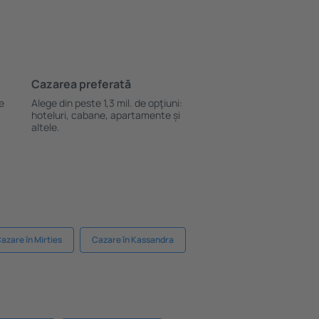
Cazarea preferată
le
Alege din peste 1,3 mil. de opţiuni:
hoteluri, cabane, apartamente și
altele.
azare în Mirties
Cazare în Kassandra