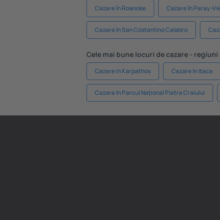
Cazare în Roanoke
Cazare în Paray-Vie
Cazare în San Costantino Calabro
Caz
Cele mai bune locuri de cazare - regiuni
Cazare in Karpathos
Cazare în Itaca
Cazare în Parcul Național Piatra Craiului