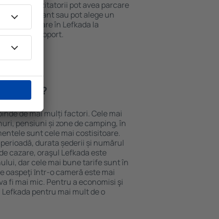
 internet. Vizitatorii pot avea parcare
ă la restaurant sau pot alege un
t rezerva cazare în Lefkada la
ort de la aeroport.
n Lefkada?
pinde de mai mulți factori. Cele mai
nuri, pensiuni și zone de camping, în
mentele sunt cele mai costisitoare.
 perioadă, durata șederii și numărul
de cazare, oraşul Lefkada este
ului, dar cele mai bune tarife sunt în
e oaspeţi ȋntr-o cameră este mai
va fi mai mic. Pentru a economisi şi
n Lefkada pentru mai mult de o