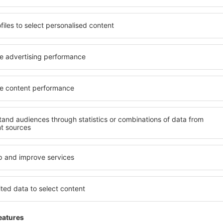
 de proprietăți spațioase,
proprietăți pentru o singură
facilități, precum și de
ȋn vârstă și grupuri. Oaspeţi
le în timpul unui city break.
pensiuni care oferă intimitat
 centrul orașului, lângă
Lefkada. Facilitățile din apr
i puțin populare. Acest lucru
auto, transport public, magaz
în funcție de nevoi și de
relaxare sau distracţie, gar
Dacă doriţi cazare de lux în 
reme, aveți garanţia că
se potrivească. Veți găsi to
axa, fără a fi nevoie să
călătoria de afaceri la desti
 unitate de cazare.
Lefkada cu facilități pentru 
 spre Lefkada și vă veţi
copii, precum și pentru cei 
companie.
kada?
Ce fel de facilităţi 
olosind un motor de căutare.
Facilitățile proprietăţilor în
heck-in și check-out. După ce
numărul de stele. Oaspeții 
 de căutare va afișa
balcon, aer condiționat, ust