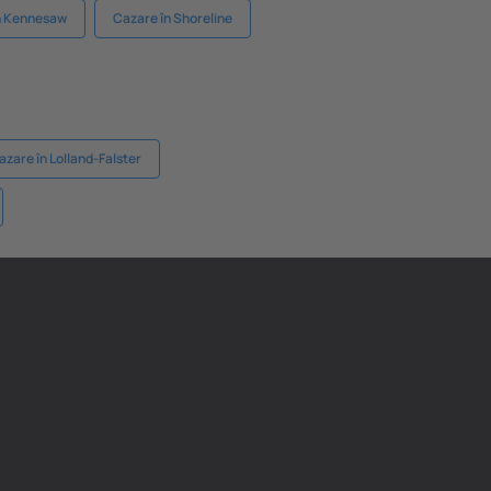
n Kennesaw
Cazare în Shoreline
azare în Lolland-Falster