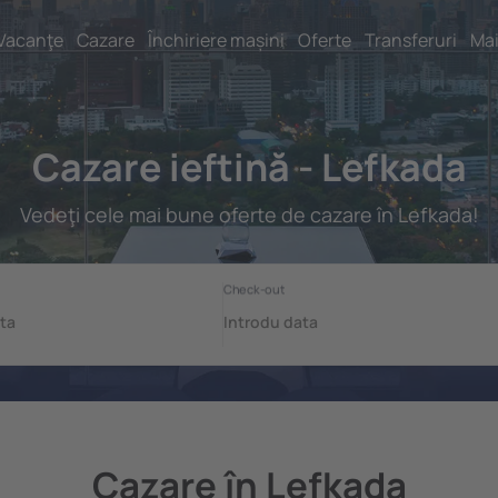
Vacanţe
Cazare
Închiriere mașini
Oferte
Transferuri
Mai
Cazare ieftină - Lefkada
Vedeţi cele mai bune oferte de cazare în Lefkada!
Cazare în Lefkada