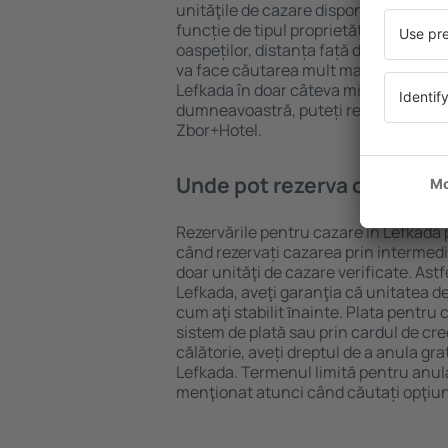
unităţile de cazare disponibile în Lefk
funcție de tipul proprietăţii, numărul 
oaspeților, distanța față de centru și
va face căutarea mult mai ușoară. Ast
Lefkada în doar câteva minute. În fun
dumneavoastră, puteți rezerva doar 
Zbor+Hotel.
Unde pot rezerva cazare în
Rezervările pentru cazare în Lefkada p
când rezervați cazarea prin intermediul
doar unităţi de cazare verificate. Astf
Lefkada, aveţi garanţia că unitatea d
cum aţi stabilit ȋnainte. Plata pentru
sistem de plată sau prin cardul de cre
călătorie, aveți dreptul de a anula gra
Lefkada. Termenul limită pentru anul
menţionat atunci când căutați opţiun