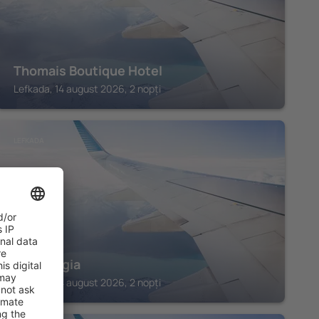
Thomais Boutique Hotel
Lefkada, 14 august 2026, 2 nopți
LEFKADA
Porto Ligia
Lefkada, 14 august 2026, 2 nopți