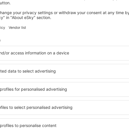
LEFKADA
Ionion Star Hotel
Lefkada, 14 august 2026, 2 nopți
Vedeţi mai multe oferte în Lefkada
Lefkada – cea 
are pentru fiecare buget şi
Puteți alege dintr-o ofertă v