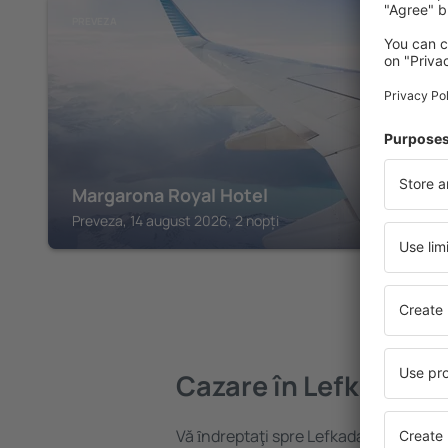
PREVEZA
Margarona Royal Hotel
Preveza, 14 august 2026, 2 nopți
Cazare în Lefkada
Vă ȋndreptaţi spre Lefkada? Găsiți caz