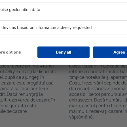
ada. Filtrarea rezultatelor în
cafelei, prosoape și acces la
de stele, evaluările
gratuită, pot comanda o mas
 opțiunea de anulare gratuită
hotel cu piscină. În plus, po
fel veți putea găsi cazare în
proprietăți care oferă transp
cție de nevoile
cazare sau un pachet
 Lefkada?
Cât costă cazarea î
ot fi făcute online. Atunci
Costul cazării în Lefkada de
 eSky.ro, aveţi la dispoziţie
ieftine proprietăți includ ha
el, după ce ajungeți în
timp ce hotelurile și aparta
e cazare este pregătită aşa
Costul rezervării depinde de
 cameră se face printr-un
de oaspeți. Când vine vorba 
dit. Dacă renunţaţi la
accesibil pe tot parcursul an
tuit rezervarea de cazare în
extrasezon. Dacă numărul d
area gratuită este
mare, costul pentru fiecare 
ile de cazare.
mai mult, rezervați cazare î
săptămână.