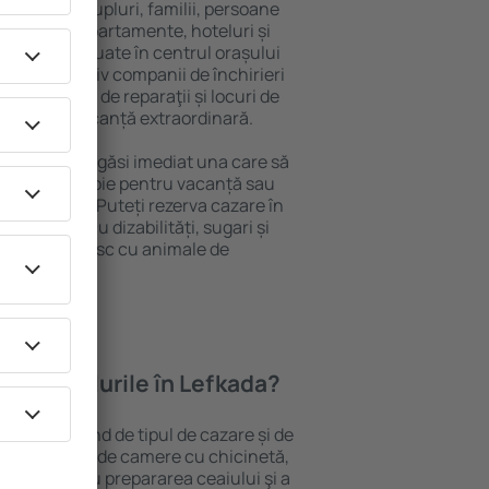
 persoană, cupluri, familii, persoane
i pot sta în apartamente, hoteluri și
e și sunt situate în centrul orașului
opiere, inclusiv companii de închirieri
ine, centre de reparaţii și locuri de
antează o vacanță extraordinară.
Lefkada, veţi găsi imediat una care să
t ce aveți nevoie pentru vacanță sau
nația aleasă. Puteți rezerva cazare în
persoanele cu dizabilități, sugari și
care călătoresc cu animale de
oferă hotelurile în Lefkada?
 Lefkada depind de tipul de cazare și de
pot beneficia de camere cu chicinetă,
ensile pentru prepararea ceaiului şi a