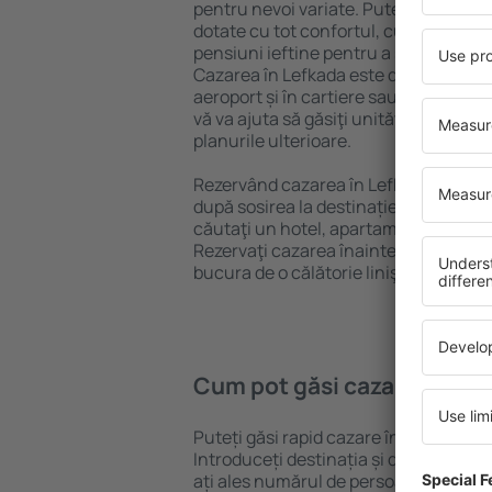
pentru nevoi variate. Puteți beneficia
dotate cu tot confortul, cu numeroase 
pensiuni ieftine pentru a sta câteva zi
Cazarea în Lefkada este disponibilă în
aeroport și în cartiere sau regiuni ma
vă va ajuta să găsiţi unităţi de cazare 
planurile ulterioare.
Rezervând cazarea în Lefkada mai dev
după sosirea la destinație vă puteţi rel
căutaţi un hotel, apartament sau altă
Rezervaţi cazarea înainte de călătoria
bucura de o călătorie liniştită.
Cum pot găsi cazare în Lef
Puteți găsi rapid cazare în Lefkada f
Introduceți destinația și datele de c
ați ales numărul de persoane, motorul