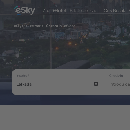
Zbor+Hotel
Bilete de avion
City Break
eSky.ro
/
cazare
/
Cazare în Lefkada