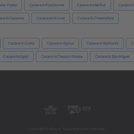
ille-Poste
Cazare în Kombornia
Cazare în Mai Rut
Cazare î
are în Cazanes
Cazare în Orcival
Cazare în Chelmsford
Cazare in Creta
Cazare in Epirus
Cazare in Santorini
C
Cazare în Egipt
Cazare in Cieszyn Silesia
Cazare în São Miguel
Copyright © eSky.ro. Toate drepturile rezervate.