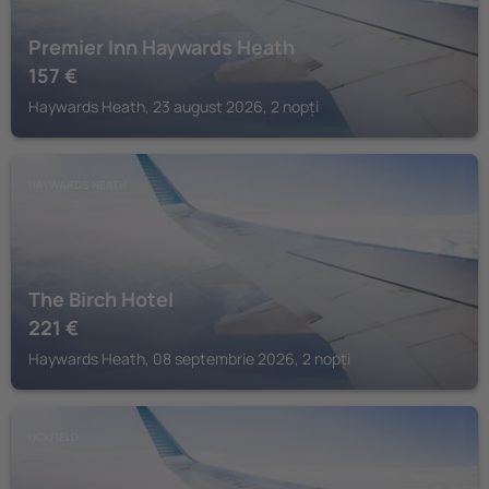
Premier Inn Haywards Heath
157
€
Haywards Heath, 23 august 2026, 2 nopți
HAYWARDS HEATH
The Birch Hotel
221
€
Haywards Heath, 08 septembrie 2026, 2 nopți
UCKFIELD