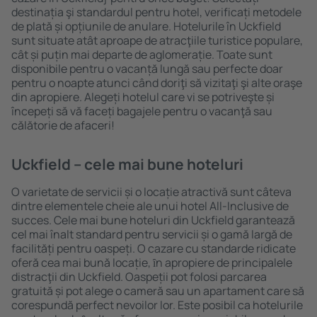
destinația şi standardul pentru hotel, verificați metodele
de plată și opțiunile de anulare. Hotelurile în Uckfield
sunt situate atât aproape de atracţiile turistice populare,
cât și puțin mai departe de aglomerație. Toate sunt
disponibile pentru o vacanță lungă sau perfecte doar
pentru o noapte atunci când doriţi să vizitaţi şi alte oraşe
din apropiere. Alegeți hotelul care vi se potriveşte și
începeți să vă faceți bagajele pentru o vacanţă sau
călătorie de afaceri!
Uckfield – cele mai bune hoteluri
O varietate de servicii și o locație atractivă sunt câteva
dintre elementele cheie ale unui hotel All-Inclusive de
succes. Cele mai bune hoteluri din Uckfield garantează
cel mai înalt standard pentru servicii și o gamă largă de
facilități pentru oaspeți. O cazare cu standarde ridicate
oferă cea mai bună locație, ȋn apropiere de principalele
distracţii din Uckfield. Oaspeții pot folosi parcarea
gratuită și pot alege o cameră sau un apartament care să
corespundă perfect nevoilor lor. Este posibil ca hotelurile