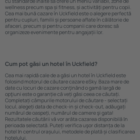
cu standarde ȋnalte să ofere un meniu variabil, zone de
wellness precum spa și fitness, și activități pentru copii.
Cea mai bună cazare în Uckfield este o alegere perfectă
pentru cupluri, familii și persoane aflate în călătorie de
afaceri, precum și pentru companii care doresc să
organizeze evenimente pentru angajații lor.
Cum pot găsi un hotel în Uckfield?
Cea mai rapidă cale de a găsi un hotel în Uckfield este
folosind motorul de căutare cazare eSky. Baza mare de
date cu locuri de cazare conţinând o gamă largă de
opţiuni este o garanție că veți găsi ceea ce căutați.
Completați câmpurile motorului de căutare - selectați
locul, alegeți data de check-in și check-out, adăugați
numărul de oaspeți, numărul de camere şi gata!
Rezultatele căutării vă vor arăta cazarea disponibilă ȋn
perioada selectată. Puteți verifica uşor distanța de la
hotel ȋn centrul orașului, metodele de plată și clasificarea
hotelului.