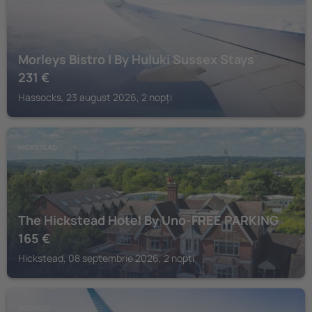
Morleys Bistro | By Huluki Sussex Stays
231
€
Hassocks, 23 august 2026, 2 nopți
HICKSTEAD
The Hickstead Hotel By Uno-FREE PARKING
165
€
Hickstead, 08 septembrie 2026, 2 nopți
UCKFIELD