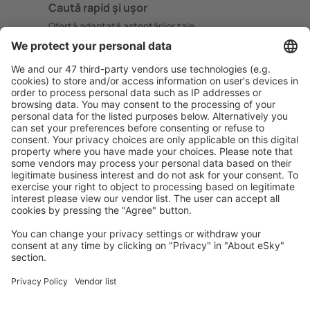
Caută rapid şi uşor
Ofertă adaptată aşteptărilor tale.
Planifică ȋn siguranţă
Rezervare fără griji cu opțiune gratuită de anulare.
Economiseşte mai mult
Prețuri atractive și oferte speciale pentru utilizatorii
conectați.
Cazarea preferată
Alege din peste 1,3 mil. de opţiuni: hoteluri, cabane,
apartamente și altele.
Cele mai căutate hoteluri de către utilizatorii eSky
Hoteluri în Marea Britanie - Orașe populare