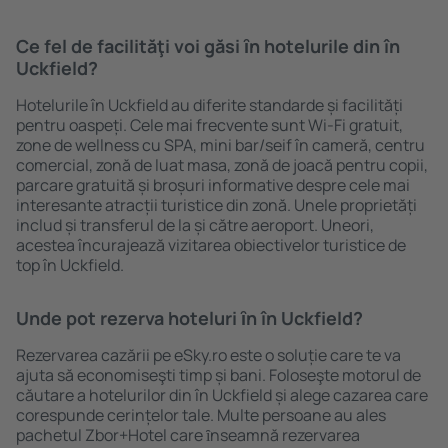
Ce fel de facilităţi voi găsi ȋn hotelurile din în
Uckfield?
Hotelurile în Uckfield au diferite standarde și facilități
pentru oaspeți. Cele mai frecvente sunt Wi-Fi gratuit,
zone de wellness cu SPA, mini bar/seif în cameră, centru
comercial, zonă de luat masa, zonă de joacă pentru copii,
parcare gratuită și broșuri informative despre cele mai
interesante atracții turistice din zonă. Unele proprietăți
includ și transferul de la și către aeroport. Uneori,
acestea încurajează vizitarea obiectivelor turistice de
top în Uckfield.
Unde pot rezerva hoteluri ȋn în Uckfield?
Rezervarea cazării pe eSky.ro este o soluție care te va
ajuta să economiseşti timp și bani. Foloseşte motorul de
căutare a hotelurilor din în Uckfield și alege cazarea care
corespunde cerințelor tale. Multe persoane au ales
pachetul Zbor+Hotel care ȋnseamnă rezervarea