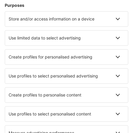
Hoteluri în Manchester
Hoteluri în Birmingham
Hoteluri în Edinburgh
Hoteluri în Liverpool
Hoteluri în Londra
Hoteluri în Weymouth
Hoteluri în Newport
Hoteluri în Northampton
Hoteluri în Kings Lynn
Hoteluri în Stockton On Tees
Cele mai bune hoteluri - orașe
Hoteluri în Oost-Cappel
Hoteluri în Brazil
Hoteluri în Bourke
Hoteluri în Mosterøy
Hoteluri în Gerbépal
Hoteluri în Radford
Hoteluri în Cap D'ail
Hoteluri în Ghibullo