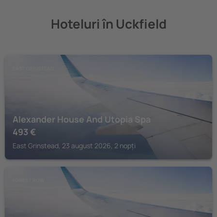
Hoteluri în Uckfield
EAST GRINSTEAD
Alexander House And Utopia Spa
493
€
East Grinstead, 23 august 2026, 2 nopți
FOREST ROW