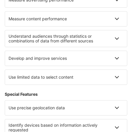
Hoteluri în Keystone
Hoteluri în Canas de Senhorim
Cele mai bune hoteluri - regiuni
Hoteluri în Guernsey
Hoteluri în Marea Britanie
Hoteluri în Great Yarmouth
Hoteluri ȋn Anglia
Hoteluri in Wales
Hoteluri În Bihor județul
Hoteluri în Meribel-les-Allues
Hoteluri În Sibiu județul
Hoteluri in Regiunea Dalaman
Hoteluri in Lublin