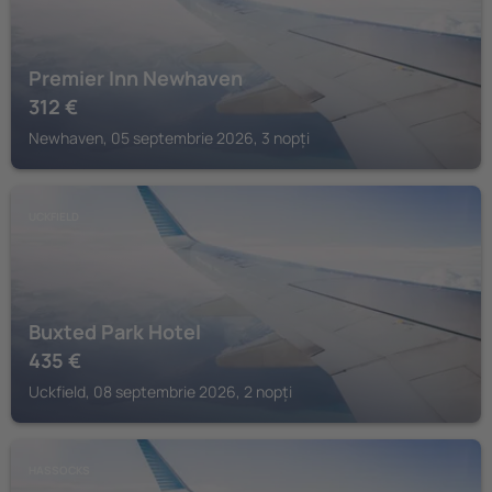
Premier Inn Newhaven
312
€
Newhaven, 05 septembrie 2026, 3 nopți
UCKFIELD
Buxted Park Hotel
435
€
Uckfield, 08 septembrie 2026, 2 nopți
HASSOCKS