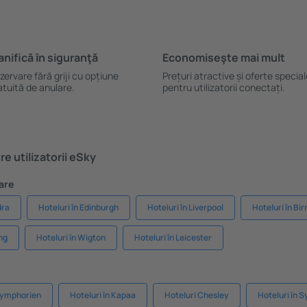
anifică ȋn siguranţă
Economiseşte mai mult
zervare fără griji cu opțiune
Prețuri atractive și oferte specia
atuită de anulare.
pentru utilizatorii conectați.
e utilizatorii eSky
are
dra
Hoteluri în Edinburgh
Hoteluri în Liverpool
Hoteluri în B
ng
Hoteluri în Wigton
Hoteluri în Leicester
-Symphorien
Hoteluri în Kapaa
Hoteluri Chesley
Hoteluri în 