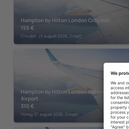
Hampton by Hilton London Croydon
155
€
Croydon, 23 august 2026, 2 nopți
HORLEY
Hampton by Hilton London Gatwick
Airport
310
€
Horley, 27 august 2026, 2 nopți