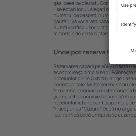
găsi ceea ce căutați. Completați câm
- selectați locul, alegeți data de che
numărul de oaspeți, numărul de camer
căutării vă vor arăta cazarea disponib
Puteți verifica uşor distanța de la hot
metodele de plată și clasificarea hote
Unde pot rezerva hoteluri ȋ
Rezervarea cazării pe eSky.ro este o so
economiseşti timp și bani. Foloseşte 
hotelurilor din în Oxted și alege caz
cerințelor tale. Multe persoane au al
ȋnseamnă rezervarea instantanee a bile
şi, implicit, economie de timp. Motoru
hotelurilor ieftine sunt disponibile pe
ȋn secţiunea "Cazare". Dacă nu ai gar
loc, verifică dacă unitatea de cazare 