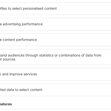
ită nevoilor sale. Preferați
elementele cheie ale unui ho
alte sau preferați hoteluri
bune hoteluri din Oxted gar
rul nostru puteți rezerva
servicii și o gamă largă de f
et! Selectați destinația şi
standarde ridicate oferă cea
todele de plată și opțiunile
principalele distracţii din O
situate atât aproape de
gratuită și pot alege o cam
uțin mai departe de
corespundă perfect nevoilor l
pentru o vacanță lungă sau
standarde ȋnalte să ofere un
nd doriţi să vizitaţi şi alte
precum spa și fitness, și act
re vi se potriveşte și
cazare în Oxted este o aleger
o vacanţă sau călătorie de
persoane aflate în călătorie
companii care doresc să or
lor.
xted?
Ce fel de facilităţi v
Oxted?
 în Oxted este folosind
 mare de date cu locuri de
Hotelurile în Oxted au diferi
uni este o garanție că veți
oaspeți. Cele mai frecvente 