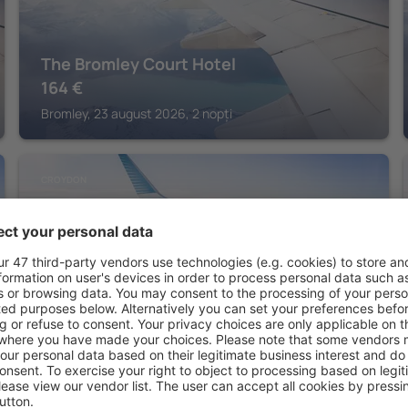
The Bromley Court Hotel
164
€
Bromley, 23 august 2026, 2 nopți
CROYDON
Holiday Inn Express London - Croydon by
IHG
176
€
Croydon, 21 august 2026, 2 nopți