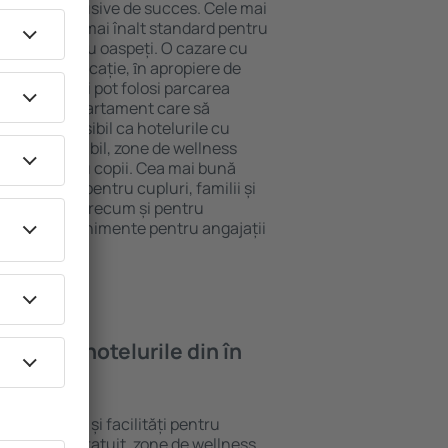
tel All-Inclusive de succes. Cele mai
antează cel mai înalt standard pentru
acilități pentru oaspeți. O cazare cu
 mai bună locație, ȋn apropiere de
xted. Oaspeții pot folosi parcarea
eră sau un apartament care să
or. Este posibil ca hotelurile cu
 meniu variabil, zone de wellness
ivități pentru copii. Cea mai bună
e perfectă pentru cupluri, familii și
 de afaceri, precum și pentru
ganizeze evenimente pentru angajații
oi găsi ȋn hotelurile din în
te standarde și facilități pentru
sunt Wi-Fi gratuit, zone de wellness