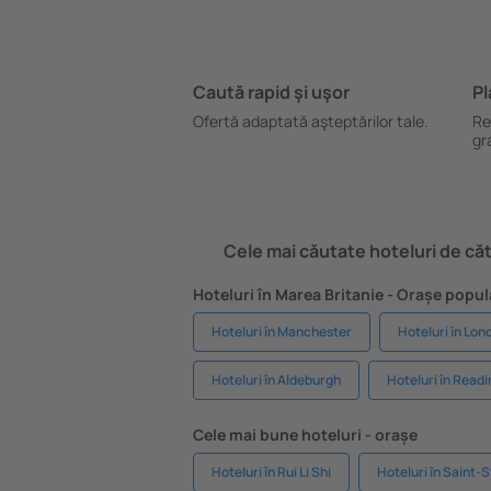
Caută rapid şi uşor
Pl
Ofertă adaptată aşteptărilor tale.
Re
gr
Cele mai căutate hoteluri de cătr
Hoteluri în Marea Britanie - Orașe popul
Hoteluri în Manchester
Hoteluri în Lon
Hoteluri în Aldeburgh
Hoteluri în Readi
Cele mai bune hoteluri - orașe
Hoteluri în Rui Li Shi
Hoteluri în Saint