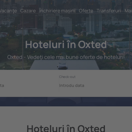
Vacanţe
Cazare
Închiriere mașini
Oferte
Transferuri
Mai
Hoteluri în Oxted
Oxted - Vedeţi cele mai bune oferte de hoteluri!
Hoteluri în Oxted