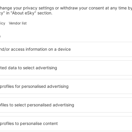
SUTTON
ibis London Sutton Point
175
€
Sutton, 24 august 2026, 2 nopți
Vedeți mai multe hoteluri în Oxted
Oxted – cele ma
ile în Oxted, astfel încât
O varietate de servicii și o 