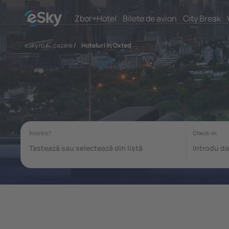
Zbor+Hotel
Bilete de avion
City Break
eSky.ro
/
cazare
/
Hoteluri în Oxted