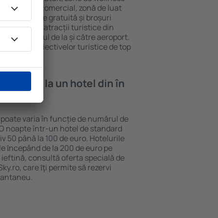
eră, centru comercial, zonă de luat
opii, parcare gratuită și broșuri
interesante atracții turistice din
d și transferul de la și către aeroport.
vizitarea obiectivelor turistice de top
e cazare la un hotel din în
 poate varia în funcție de numărul de
. O noapte într-un hotel de standard
v 50 până la 100 de euro. Hotelurile
ile ȋncepând de la 200 de euro pe
ieftină, consultă oferta specială de
y.ro, care ȋţi permite să rezervi
stantaneu.