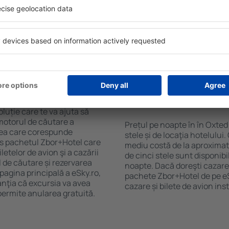
purile motorului de căutare
cu SPA, mini bar/seif în cam
ck-in și check-out, adăugați
masa, zonă de joacă pentru c
e şi gata! Rezultatele
informative despre cele mai 
ilă ȋn perioada selectată.
zonă. Unele proprietăți inclu
el ȋn centrul orașului,
Uneori, acestea încurajează 
lului.
în Oxted.
n în Oxted?
Cât costă o noapte d
Oxted?
luție care te va ajuta să
motorul de căutare a
Prețul pe noapte în în Oxted
area care corespunde
stele și de locaţia hotelului
es pachetul Zbor+Hotel care
mediu costă de la aproximati
telor de avion şi a cazării
de cinci stele sunt disponib
l de căutare și rezervarea
noapte. Dacă doreşti cazare 
 pagina principală a eSky.ro,
pachete Zbor+Hotel de pe eSk
anţia că excursia va avea
cazare și bilete de avion in
permite anularea gratuită.