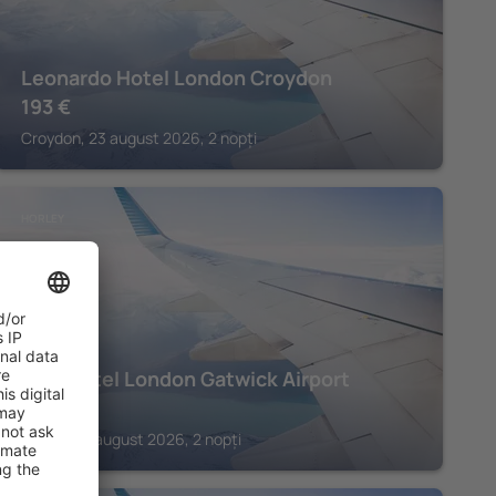
Leonardo Hotel London Croydon
193
€
Croydon, 23 august 2026, 2 nopți
HORLEY
Bloc Hotel London Gatwick Airport
242
€
Horley, 24 august 2026, 2 nopți