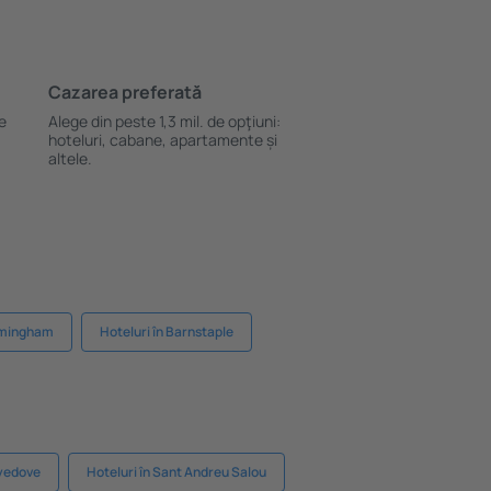
Cazarea preferată
le
Alege din peste 1,3 mil. de opţiuni:
hoteluri, cabane, apartamente și
altele.
irmingham
Hoteluri în Barnstaple
Syedove
Hoteluri în Sant Andreu Salou