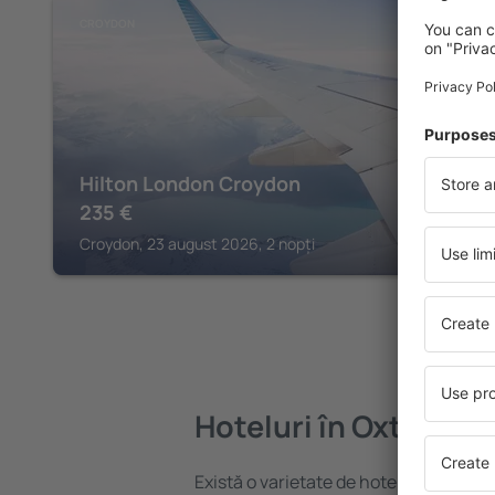
CROYDON
Hilton London Croydon
235
€
Croydon, 23 august 2026, 2 nopți
Hoteluri în Oxted
Există o varietate de hoteluri disponib