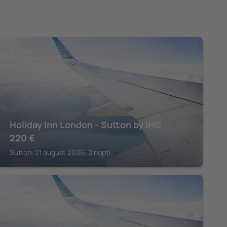
SUTTON
Holiday Inn London - Sutton by IHG
220
€
Sutton, 21 august 2026, 2 nopți
CROYDON