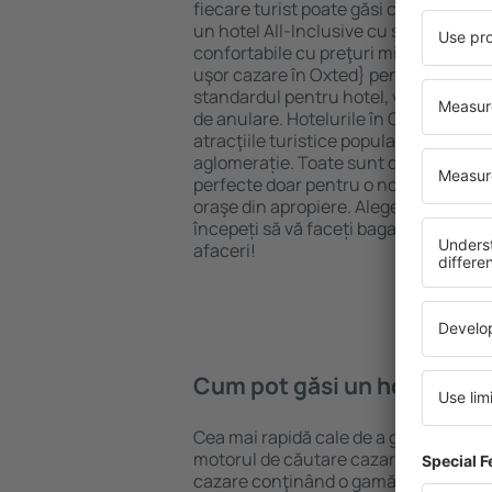
fiecare turist poate găsi cazare potriv
un hotel All-Inclusive cu standarde ȋn
confortabile cu preţuri mici? Cu ajuto
uşor cazare în Oxted} pentru orice bug
standardul pentru hotel, verificați me
de anulare. Hotelurile în Oxted sunt 
atracţiile turistice populare, cât și p
aglomerație. Toate sunt disponibile 
perfecte doar pentru o noapte atunci câ
oraşe din apropiere. Alegeți hotelul ca
începeți să vă faceți bagajele pentru 
afaceri!
Cum pot găsi un hotel în O
Cea mai rapidă cale de a găsi un hotel
motorul de căutare cazare eSky. Baza
cazare conţinând o gamă largă de opţi