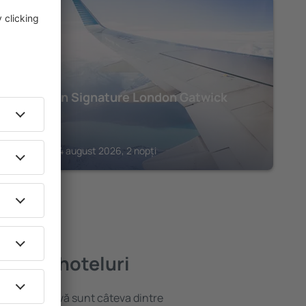
CRAWLEY
Sandman Signature London Gatwick
Hotel
187
€
Crawley, 24 august 2026, 2 nopți
i bune hoteluri
locație atractivă sunt câteva dintre