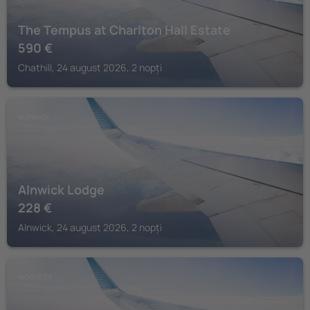
The Tempus at Charlton Hall Estate
590
€
Chathill, 24 august 2026, 2 nopți
ALNWICK
Alnwick Lodge
228
€
Alnwick, 24 august 2026, 2 nopți
MORPETH