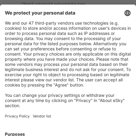
Ofertă adaptată aşteptărilor tale.
Planifică ȋn siguranţă
Rezervare fără griji cu opțiune gratuită de anulare.
Economiseşte mai mult
Prețuri atractive și oferte speciale pentru utilizatorii
conectați.
Cazarea preferată
Alege din peste 1,3 mil. de opţiuni: hoteluri, cabane,
apartamente și altele.
Cele mai căutate cazări de către utilizatorii eSky
Cazare în Marea Britanie - Orașe populare