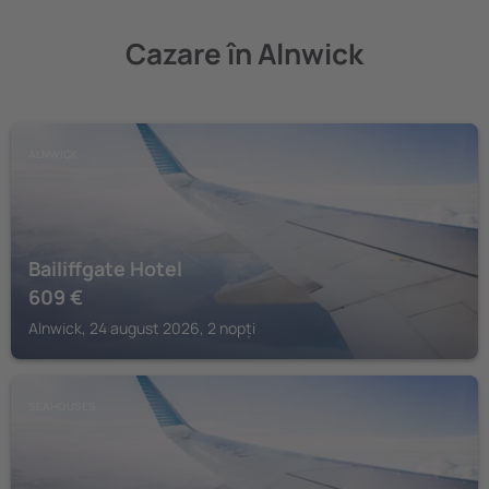
Cazare în Alnwick
ALNWICK
Bailiffgate Hotel
609
€
Alnwick, 24 august 2026, 2 nopți
SEAHOUSES