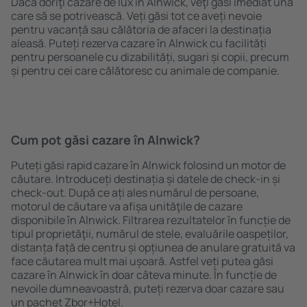
Dacă doriţi cazare de lux în Alnwick, veţi găsi imediat una
care să se potrivească. Veți găsi tot ce aveți nevoie
pentru vacanță sau călătoria de afaceri la destinația
aleasă. Puteți rezerva cazare în Alnwick cu facilități
pentru persoanele cu dizabilități, sugari și copii, precum
și pentru cei care călătoresc cu animale de companie.
Cum pot găsi cazare în Alnwick?
Puteți găsi rapid cazare în Alnwick folosind un motor de
căutare. Introduceți destinația și datele de check-in și
check-out. După ce ați ales numărul de persoane,
motorul de căutare va afișa unităţile de cazare
disponibile în Alnwick. Filtrarea rezultatelor în funcție de
tipul proprietăţii, numărul de stele, evaluările oaspeților,
distanța față de centru și opțiunea de anulare gratuită va
face căutarea mult mai ușoară. Astfel veți putea găsi
cazare în Alnwick în doar câteva minute. În funcție de
nevoile dumneavoastră, puteți rezerva doar cazare sau
un pachet Zbor+Hotel.