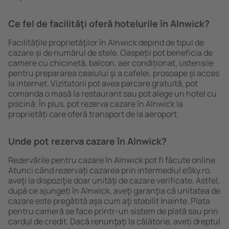
Ce fel de facilităţi oferă hotelurile în Alnwick?
Facilitățile proprietăţilor în Alnwick depind de tipul de
cazare și de numărul de stele. Oaspeții pot beneficia de
camere cu chicinetă, balcon, aer condiționat, ustensile
pentru prepararea ceaiului şi a cafelei, prosoape și acces
la internet. Vizitatorii pot avea parcare gratuită, pot
comanda o masă la restaurant sau pot alege un hotel cu
piscină. În plus, pot rezerva cazare în Alnwick la
proprietăți care oferă transport de la aeroport.
Unde pot rezerva cazare în Alnwick?
Rezervările pentru cazare în Alnwick pot fi făcute online.
Atunci când rezervați cazarea prin intermediul eSky.ro,
aveţi la dispoziţie doar unităţi de cazare verificate. Astfel,
după ce ajungeți în Alnwick, aveţi garanţia că unitatea de
cazare este pregătită aşa cum aţi stabilit ȋnainte. Plata
pentru cameră se face printr-un sistem de plată sau prin
cardul de credit. Dacă renunţaţi la călătorie, aveți dreptul