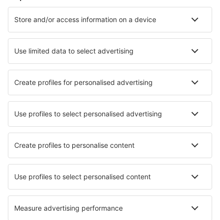
Cazare în Liverpool
Cazare în Birmingham
Cazare în Manchester
Cazare în Londra
Cazare în Edinburgh
Cazare în Lowestoft
Cazare în Cromer
Cazare în Penzance
Cazare în Blackpool
Cazare în Ilfracombe
Cele mai bune locuri de cazare - orașe
Cazare în Lubień Kujawski
Cazare în Karnin
Cazare în Figueiredo das Donas
Cazare în Jericho
Cazare în Tournon-d'Agenais
Cazare în Kingman
Cazare în Rekem
Cazare în Trockenborn-Wolfersdorf,
Cazare în Eivindvik
Cazare în Pal