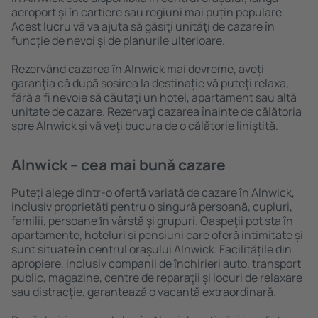
aeroport și în cartiere sau regiuni mai puțin populare.
Acest lucru vă va ajuta să găsiţi unităţi de cazare în
funcție de nevoi și de planurile ulterioare.
Rezervând cazarea în Alnwick mai devreme, aveți
garanţia că după sosirea la destinație vă puteţi relaxa,
fără a fi nevoie să căutaţi un hotel, apartament sau altă
unitate de cazare. Rezervaţi cazarea înainte de călătoria
spre Alnwick și vă veţi bucura de o călătorie liniştită.
Alnwick – cea mai bună cazare
Puteți alege dintr-o ofertă variată de cazare în Alnwick,
inclusiv proprietăți pentru o singură persoană, cupluri,
familii, persoane ȋn vârstă și grupuri. Oaspeţii pot sta în
apartamente, hoteluri și pensiuni care oferă intimitate și
sunt situate în centrul orașului Alnwick. Facilitățile din
apropiere, inclusiv companii de închirieri auto, transport
public, magazine, centre de reparaţii și locuri de relaxare
sau distracţie, garantează o vacanță extraordinară.