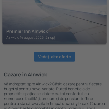
Premier Inn Alnwick
Alnwick, 14 august 2026, 2 nopți
Vedeţi alte oferte
Cazare în Alnwick
Vă ȋndreptaţi spre Alnwick? Găsiți cazare pentru fiecare
buget şi pentru nevoi variate. Puteți beneficia de
proprietăți spațioase, dotate cu tot confortul, cu
numeroase facilități, precum și de pensiuni ieftine
pentru a sta câteva zile în timpul unui city break. Cazarea
în Alnwick este disponibilă în centrul orașului, lângă