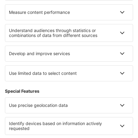
Cele mai bune locuri de cazare - regiuni
Cazare ȋn Irlanda de Nord
Cazare în Pembrokeshire
Cazare in Wales
Cazare ȋn Insulele Anglo-Normande
Cazare in Anglesey
Cazare in Parcul Național Big Bend
Cazare în Arc
Cazare în Itaca
Cazare in Spis
Cazare În Constanța județul