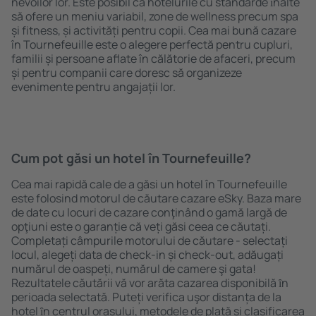
nevoilor lor. Este posibil ca hotelurile cu standarde ȋnalte
să ofere un meniu variabil, zone de wellness precum spa
și fitness, și activități pentru copii. Cea mai bună cazare
în Tournefeuille este o alegere perfectă pentru cupluri,
familii și persoane aflate în călătorie de afaceri, precum
și pentru companii care doresc să organizeze
evenimente pentru angajații lor.
Cum pot găsi un hotel în Tournefeuille?
Cea mai rapidă cale de a găsi un hotel în Tournefeuille
este folosind motorul de căutare cazare eSky. Baza mare
de date cu locuri de cazare conţinând o gamă largă de
opţiuni este o garanție că veți găsi ceea ce căutați.
Completați câmpurile motorului de căutare - selectați
locul, alegeți data de check-in și check-out, adăugați
numărul de oaspeți, numărul de camere şi gata!
Rezultatele căutării vă vor arăta cazarea disponibilă ȋn
perioada selectată. Puteți verifica uşor distanța de la
hotel ȋn centrul orașului, metodele de plată și clasificarea