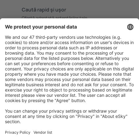
Caută rapid şi uşor
Ofertă adaptată aşteptărilor tale.
Planifică ȋn siguranţă
Rezervare fără griji cu opțiune gratuită de anulare.
Economiseşte mai mult
Prețuri atractive și oferte speciale pentru utilizatorii
conectați.
Cazarea preferată
Alege din peste 1,3 mil. de opţiuni: hoteluri, cabane,
apartamente și altele.
Cele mai căutate hoteluri de către utilizatorii eSky