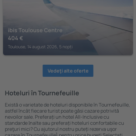
ibis Toulouse Centre
404
€
Toulouse, 14 august 2026, 5 nopți
Vedeţi alte oferte
Hoteluri în Tournefeuille
Există o varietate de hoteluri disponibile în Tournefeuille,
astfel încât fiecare turist poate găsi cazare potrivită
nevoilor sale. Preferați un hotel All-Inclusive cu
standarde ȋnalte sau preferați hoteluri confortabile cu
preţuri mici? Cu ajutorul nostru puteți rezerva uşor
cazare în Tournefeuille} pentru orice buget! Selectați