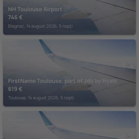
NH Toulouse Airport
746
€
Blagnac, 14 august 2026, 5 nopți
TOULOUSE
FirstName Toulouse, part of JdV by Hyatt
619
€
Toulouse, 14 august 2026, 5 nopți
TOULOUSE