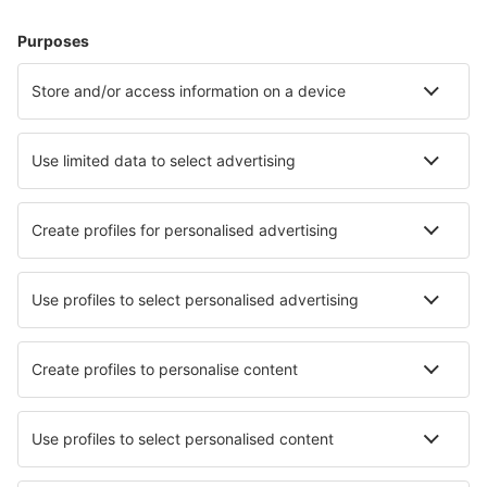
Hoteluri în Franţa - Orașe populare
Hoteluri în Paris
Hoteluri în Cannes
Hoteluri în Nisa
Hoteluri în Frejus
Hoteluri în Le Cap d`Agde
Hoteluri în Balaruc-les-Bains
Hoteluri în La Teste-de-Buch
Hoteluri în Soorts-Hossegor
Hoteluri în Le Grau Du Roi
Hoteluri în Bandol
Cele mai bune hoteluri - orașe
Hoteluri în Engel's
Hoteluri în Jakabszállás
Hoteluri în Scott City
Hoteluri în Brufa
Hoteluri în Moroleon
Hoteluri în Zomba
Hoteluri în Primm
Hoteluri Dawwar Al Hajj Ahmad