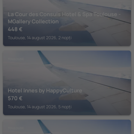
La Cour des Consuls Hotel & Spa Toulouse -
MGallery Collection
448
€
Toulouse, 14 august 2026, 2 nopți
TOULOUSE
Hotel Innes by HappyCulture
570
€
Toulouse, 14 august 2026, 5 nopți
TOULOUSE