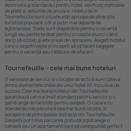
destinația şi standardul pentru hotel, verificați metodele
de plată și opțiunile de anulare. Hotelurile în
Tournefeuille sunt situate atât aproape de atracţiile
turistice populare, cât și puțin mai departe de
aglomerație. Toate sunt disponibile pentru o vacanță
lungă sau perfecte doar pentru o noapte atunci când
doriţi să vizitaţi şi alte oraşe din apropiere. Alegeți hotelul
care vi se potriveşte și începeți să vă faceți bagajele
pentru o vacanţă sau călătorie de afaceri!
Tournefeuille – cele mai bune hoteluri
O varietate de servicii și o locație atractivă sunt câteva
dintre elementele cheie ale unui hotel All-Inclusive de
succes. Cele mai bune hoteluri din Tournefeuille
garantează cel mai înalt standard pentru servicii și o
gamă largă de facilități pentru oaspeți. O cazare cu
standarde ridicate oferă cea mai bună locație, ȋn
apropiere de principalele distracţii din Tournefeuille.
Oaspeții pot folosi parcarea gratuită și pot alege o
cameră sau un apartament care să corespundă perfect