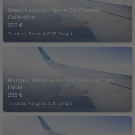
Grand Hotel de l'Opera, BW Premier
Collection
270
€
Toulouse, 18 august 2026, 2 nopți
TOULOUSE
Mercure Toulouse Centre Saint-Georges
Hotel
295
€
Toulouse, 14 august 2026, 2 nopți
TOULOUSE