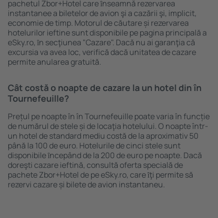
pachetul Zbor+Hotel care ȋnseamnă rezervarea
instantanee a biletelor de avion şi a cazării şi, implicit,
economie de timp. Motorul de căutare și rezervarea
hotelurilor ieftine sunt disponibile pe pagina principală a
eSky.ro, ȋn secţiunea "Cazare". Dacă nu ai garanţia că
excursia va avea loc, verifică dacă unitatea de cazare
permite anularea gratuită.
Cât costă o noapte de cazare la un hotel din în
Tournefeuille?
Prețul pe noapte în în Tournefeuille poate varia în funcție
de numărul de stele și de locaţia hotelului. O noapte într-
un hotel de standard mediu costă de la aproximativ 50
până la 100 de euro. Hotelurile de cinci stele sunt
disponibile ȋncepând de la 200 de euro pe noapte. Dacă
doreşti cazare ieftină, consultă oferta specială de
pachete Zbor+Hotel de pe eSky.ro, care ȋţi permite să
rezervi cazare și bilete de avion instantaneu.