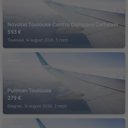
Novotel Toulouse Centre Compans Caffarelli
593
€
Toulouse, 14 august 2026, 5 nopți
BLAGNAC
Pullman Toulouse
279
€
Blagnac, 14 august 2026, 2 nopți
TOULOUSE