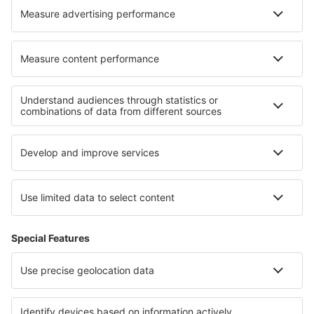
Hoteluri în Kortgene
Hoteluri în Hohenlockstedt
Cele mai bune hoteluri - regiuni
Hoteluri în Midi-Pyrenees
Hoteluri în Picardy
Hoteluri în Alsacia
Hoteluri către Languedoc-Roussillon
Hoteluri în Regiunea Mont Blanc
Hoteluri în Algarve
Hoteluri în Huila
Hoteluri in Pazargik
Hoteluri în Parcul Național Călimani
Hoteluri în Varadero