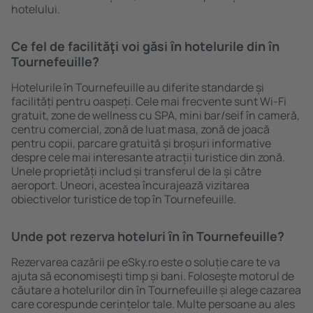
hotelului.
Ce fel de facilităţi voi găsi ȋn hotelurile din în
Tournefeuille?
Hotelurile în Tournefeuille au diferite standarde și
facilități pentru oaspeți. Cele mai frecvente sunt Wi-Fi
gratuit, zone de wellness cu SPA, mini bar/seif în cameră,
centru comercial, zonă de luat masa, zonă de joacă
pentru copii, parcare gratuită și broșuri informative
despre cele mai interesante atracții turistice din zonă.
Unele proprietăți includ și transferul de la și către
aeroport. Uneori, acestea încurajează vizitarea
obiectivelor turistice de top în Tournefeuille.
Unde pot rezerva hoteluri ȋn în Tournefeuille?
Rezervarea cazării pe eSky.ro este o soluție care te va
ajuta să economiseşti timp și bani. Foloseşte motorul de
căutare a hotelurilor din în Tournefeuille și alege cazarea
care corespunde cerințelor tale. Multe persoane au ales