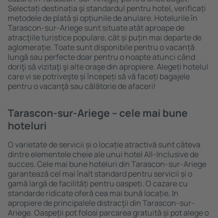
Selectați destinația şi standardul pentru hotel, verificați
metodele de plată și opțiunile de anulare. Hotelurile în
Tarascon-sur-Ariege sunt situate atât aproape de
atracţiile turistice populare, cât și puțin mai departe de
aglomerație. Toate sunt disponibile pentru o vacanță
lungă sau perfecte doar pentru o noapte atunci când
doriţi să vizitaţi şi alte oraşe din apropiere. Alegeți hotelul
care vi se potriveşte și începeți să vă faceți bagajele
pentru o vacanţă sau călătorie de afaceri!
Tarascon-sur-Ariege – cele mai bune
hoteluri
O varietate de servicii și o locație atractivă sunt câteva
dintre elementele cheie ale unui hotel All-Inclusive de
succes. Cele mai bune hoteluri din Tarascon-sur-Ariege
garantează cel mai înalt standard pentru servicii și o
gamă largă de facilități pentru oaspeți. O cazare cu
standarde ridicate oferă cea mai bună locație, ȋn
apropiere de principalele distracţii din Tarascon-sur-
Ariege. Oaspeții pot folosi parcarea gratuită și pot alege o