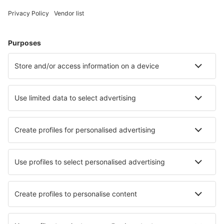
Cele mai căutate hoteluri de către utilizatorii eSky
Hoteluri în Franţa - Orașe populare
Hoteluri în Nisa
Hoteluri în Le Cap d`Agde
Hoteluri în Cannes
Hoteluri în Paris
Hoteluri în Frejus
Hoteluri în Caen
Hoteluri în Six-Fours-les-Plages
Hoteluri în Strasbourg
Hoteluri în Le Mans
Hoteluri în Le Lavandou
Cele mai bune hoteluri - orașe
Hoteluri Kostelec Nad Labem
Hoteluri în Gerbrunn
Hoteluri în Marausa
Hoteluri în Nakano
Hoteluri în Victor
Hoteluri în Tawa