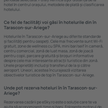
hotel ȋn centrul orașului, metodele de plată și clasificarea
hotelului.
Ce fel de facilităţi voi găsi ȋn hotelurile din în
Tarascon-sur-Ariege?
Hotelurile în Tarascon-sur-Ariege au diferite standarde
și facilități pentru oaspeți. Cele mai frecvente sunt Wi-Fi
gratuit, zone de wellness cu SPA, mini bar/seif în cameră,
centru comercial, zonă de luat masa, zonă de joacă
pentru copii, parcare gratuită și broșuri informative
despre cele mai interesante atracții turistice din zonă.
Unele proprietăți includ și transferul de la și către
aeroport. Uneori, acestea încurajează vizitarea
obiectivelor turistice de top în Tarascon-sur-Ariege.
Unde pot rezerva hoteluri ȋn în Tarascon-sur-
Ariege?
Rezervarea cazării pe eSky.ro este o soluție care te va
ajuta să economiseşti timp și bani. Foloseşte motorul de