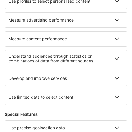
Hoteluri în Port Maria
Hoteluri în Atienza
Hoteluri în Hoki
Hoteluri în Trysil
Cele mai bune hoteluri - regiuni
Hoteluri în Picardy
Hoteluri în Courchevel
Hoteluri în Bretania
Hoteluri în regiunea Lacului Geneva
Hoteluri în Les Deux Alpes
Hoteluri în Banat
Hoteluri in Pike's Peak
Hoteluri in Nevada
Hoteluri in Bohemian Forest
Hoteluri în Berchtesgaden