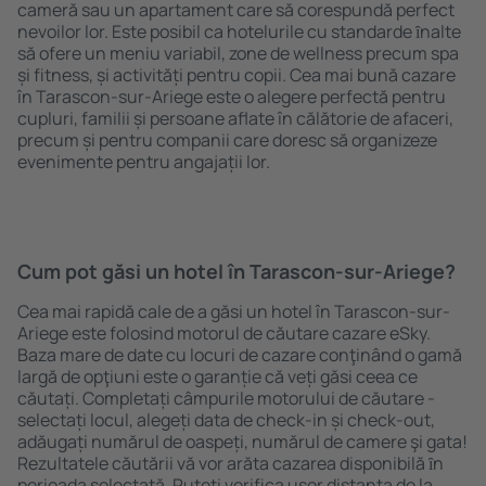
cameră sau un apartament care să corespundă perfect
nevoilor lor. Este posibil ca hotelurile cu standarde ȋnalte
să ofere un meniu variabil, zone de wellness precum spa
și fitness, și activități pentru copii. Cea mai bună cazare
în Tarascon-sur-Ariege este o alegere perfectă pentru
cupluri, familii și persoane aflate în călătorie de afaceri,
precum și pentru companii care doresc să organizeze
evenimente pentru angajații lor.
Cum pot găsi un hotel în Tarascon-sur-Ariege?
Cea mai rapidă cale de a găsi un hotel în Tarascon-sur-
Ariege este folosind motorul de căutare cazare eSky.
Baza mare de date cu locuri de cazare conţinând o gamă
largă de opţiuni este o garanție că veți găsi ceea ce
căutați. Completați câmpurile motorului de căutare -
selectați locul, alegeți data de check-in și check-out,
adăugați numărul de oaspeți, numărul de camere şi gata!
Rezultatele căutării vă vor arăta cazarea disponibilă ȋn
perioada selectată. Puteți verifica uşor distanța de la