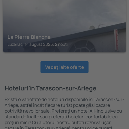
La Pierre Blanche
Luzenac, 14 august 2026, 2 nopți
Vedeţi alte oferte
Hoteluri în Tarascon-sur-Ariege
Există o varietate de hoteluri disponibile în Tarascon-sur-
Ariege, astfel încât fiecare turist poate găsi cazare
potrivită nevoilor sale. Preferați un hotel All-Inclusive cu
standarde ȋnalte sau preferați hoteluri confortabile cu
preţuri mici? Cu ajutorul nostru puteți rezerva uşor
cazare în Tarascon-sur-Ariege} pentru orice buget!