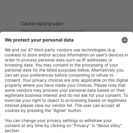
Caută rapid şi uşor
Ofertă adaptată aşteptărilor tale.
Planifică ȋn siguranţă
Rezervare fără griji cu opțiune gratuită de anulare.
Economiseşte mai mult
Prețuri atractive și oferte speciale pentru utilizatorii
conectați.
Cazarea preferată
Alege din peste 1,3 mil. de opţiuni: hoteluri, cabane,
apartamente și altele.