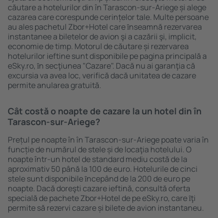
căutare a hotelurilor din în Tarascon-sur-Ariege și alege
cazarea care corespunde cerințelor tale. Multe persoane
au ales pachetul Zbor+Hotel care ȋnseamnă rezervarea
instantanee a biletelor de avion şi a cazării şi, implicit,
economie de timp. Motorul de căutare și rezervarea
hotelurilor ieftine sunt disponibile pe pagina principală a
eSky.ro, ȋn secţiunea "Cazare". Dacă nu ai garanţia că
excursia va avea loc, verifică dacă unitatea de cazare
permite anularea gratuită.
Cât costă o noapte de cazare la un hotel din în
Tarascon-sur-Ariege?
Prețul pe noapte în în Tarascon-sur-Ariege poate varia în
funcție de numărul de stele și de locaţia hotelului. O
noapte într-un hotel de standard mediu costă de la
aproximativ 50 până la 100 de euro. Hotelurile de cinci
stele sunt disponibile ȋncepând de la 200 de euro pe
noapte. Dacă doreşti cazare ieftină, consultă oferta
specială de pachete Zbor+Hotel de pe eSky.ro, care ȋţi
permite să rezervi cazare și bilete de avion instantaneu.