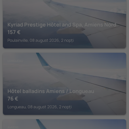
Kyriad Prestige Hôtel and Spa, Amiens Nord
157
€
Poulainville, 08 august 2026, 2 nopți
LONGUEAU
Hôtel balladins Amiens / Longueau
76
€
Longueau, 08 august 2026, 2 nopți
AMIENS