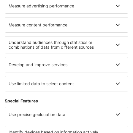
Cele mai bune locuri de cazare - regiuni
Cazare în Normandia
Cazare în Disneyland Paris
Cazare către Languedoc-Roussillon
Cazare în regiunea Rivierei Franceze
Cazare în La Plagne
Cazare in Parcul Național Tatrzański
Cazare în Boa Vista
Cazare in Insula Korcula
Cazare în Jizera Mountains
Cazare in Silistra