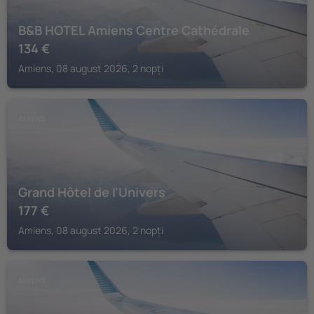
B&B HOTEL Amiens Centre Cathédrale
134
€
Amiens, 08 august 2026, 2 nopți
AMIENS
Grand Hôtel de l'Univers
177
€
Amiens, 08 august 2026, 2 nopți
AMIENS