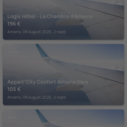
Logis Hôtel - La Chambre d'Amiens
196
€
Amiens, 08 august 2026, 2 nopți
AMIENS
Appart'City Confort Amiens Gare
105
€
Amiens, 08 august 2026, 2 nopți
BOVES