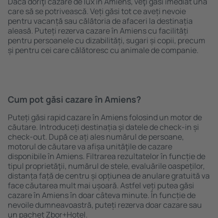
Dacă doriţi cazare de lux în Amiens, veţi găsi imediat una
care să se potrivească. Veți găsi tot ce aveți nevoie
pentru vacanță sau călătoria de afaceri la destinația
aleasă. Puteți rezerva cazare în Amiens cu facilități
pentru persoanele cu dizabilități, sugari și copii, precum
și pentru cei care călătoresc cu animale de companie.
Cum pot găsi cazare în Amiens?
Puteți găsi rapid cazare în Amiens folosind un motor de
căutare. Introduceți destinația și datele de check-in și
check-out. După ce ați ales numărul de persoane,
motorul de căutare va afișa unităţile de cazare
disponibile în Amiens. Filtrarea rezultatelor în funcție de
tipul proprietăţii, numărul de stele, evaluările oaspeților,
distanța față de centru și opțiunea de anulare gratuită va
face căutarea mult mai ușoară. Astfel veți putea găsi
cazare în Amiens în doar câteva minute. În funcție de
nevoile dumneavoastră, puteți rezerva doar cazare sau
un pachet Zbor+Hotel.