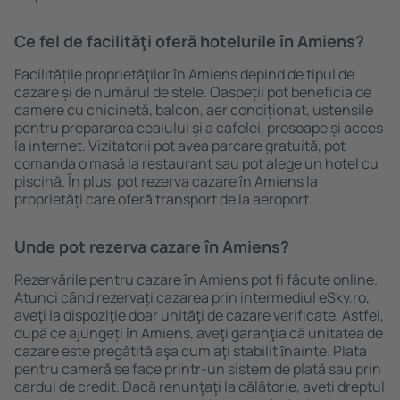
Ce fel de facilităţi oferă hotelurile în Amiens?
Facilitățile proprietăţilor în Amiens depind de tipul de
cazare și de numărul de stele. Oaspeții pot beneficia de
camere cu chicinetă, balcon, aer condiționat, ustensile
pentru prepararea ceaiului şi a cafelei, prosoape și acces
la internet. Vizitatorii pot avea parcare gratuită, pot
comanda o masă la restaurant sau pot alege un hotel cu
piscină. În plus, pot rezerva cazare în Amiens la
proprietăți care oferă transport de la aeroport.
Unde pot rezerva cazare în Amiens?
Rezervările pentru cazare în Amiens pot fi făcute online.
Atunci când rezervați cazarea prin intermediul eSky.ro,
aveţi la dispoziţie doar unităţi de cazare verificate. Astfel,
după ce ajungeți în Amiens, aveţi garanţia că unitatea de
cazare este pregătită aşa cum aţi stabilit ȋnainte. Plata
pentru cameră se face printr-un sistem de plată sau prin
cardul de credit. Dacă renunţaţi la călătorie, aveți dreptul