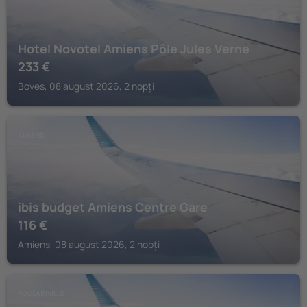
Hotel Novotel Amiens Pôle Jules Verne
233
€
Boves, 08 august 2026, 2 nopți
AMIENS
ibis budget Amiens Centre Gare
116
€
Amiens, 08 august 2026, 2 nopți
POULAINVILLE