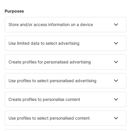
Cazare în Cannes
Cazare în Frejus
Cazare în Nisa
Cazare în Paris
Cazare în Le Cap d`Agde
Cazare în Soulac Sur Mer
Cazare în Amelie-les-Bains-Palalda
Cazare în Orcieres
Cazare în La Baule-Escoublac
Cazare în Saint-Jean-de-Monts
Cele mai bune locuri de cazare - orașe
Cazare în Mount Vernon
Cazare în Dumfries
Cazare în Albarracin
Cazare în Buggenum
Cazare Huixquilucan
Cazare în Min Buri
Cazare Bianco
Cazare în Arraial da Ajuda
Cazare Sariska
Cazare în Villaluenga Del Rosario