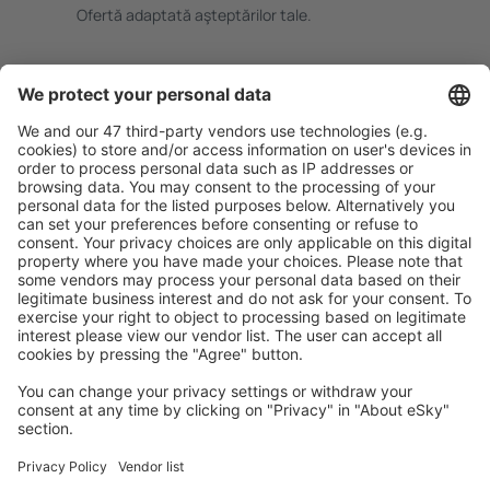
Ofertă adaptată aşteptărilor tale.
Planifică ȋn siguranţă
Rezervare fără griji cu opțiune gratuită de anulare.
Economiseşte mai mult
Prețuri atractive și oferte speciale pentru utilizatorii
conectați.
Cazarea preferată
Alege din peste 1,3 mil. de opţiuni: hoteluri, cabane,
apartamente și altele.
Cele mai căutate cazări de către utilizatorii eSky
Cazare în Franţa - Orașe populare