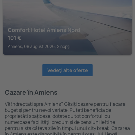
Comfort Hotel Amiens Nord
101
€
Amiens, 08 august 2026, 2 nopți
Vedeţi alte oferte
Cazare în Amiens
Vă ȋndreptaţi spre Amiens? Găsiți cazare pentru fiecare
buget şi pentru nevoi variate. Puteți beneficia de
proprietăți spațioase, dotate cu tot confortul, cu
numeroase facilități, precum și de pensiuni ieftine
pentru a sta câteva zile în timpul unui city break. Cazarea
în Amiens este disponibilă în centrul orașului, lângă