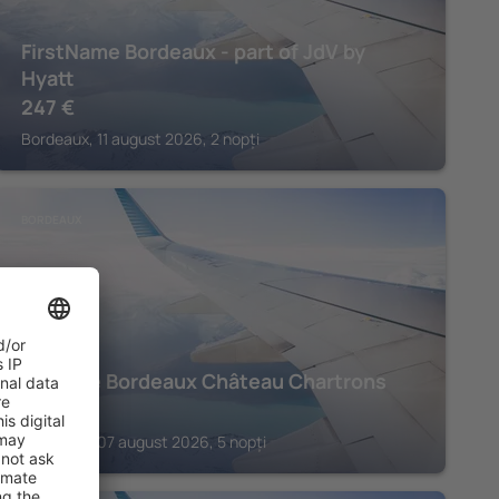
FirstName Bordeaux - part of JdV by
Hyatt
247
€
Bordeaux, 11 august 2026, 2 nopți
BORDEAUX
Mercure Bordeaux Château Chartrons
518
€
Bordeaux, 07 august 2026, 5 nopți