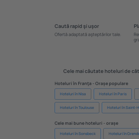
Caută rapid şi uşor
Pl
Ofertă adaptată aşteptărilor tale.
Re
gr
Cele mai căutate hoteluri de cătr
Hoteluri în Franţa - Orașe populare
Hoteluri în Nisa
Hoteluri în Paris
Hoteluri în Toulouse
Hoteluri în Saint-
Cele mai bune hoteluri - orașe
Hoteluri în Sonsbeck
Hoteluri în Gren