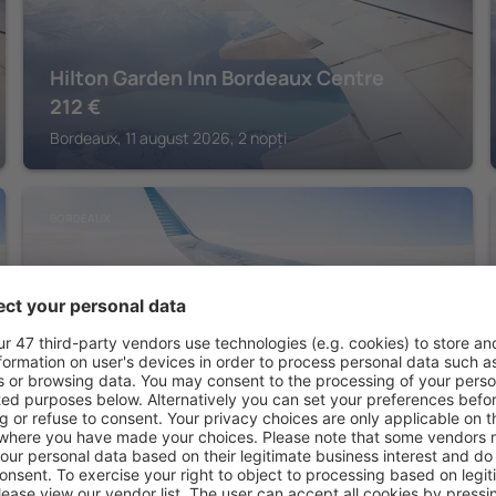
Hilton Garden Inn Bordeaux Centre
212
€
Bordeaux, 11 august 2026, 2 nopți
BORDEAUX
Hotel Konti by HappyCulture
290
€
Bordeaux, 11 august 2026, 2 nopți