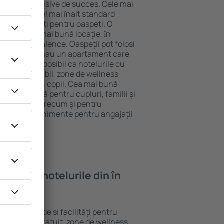
tel All-Inclusive de succes. Cele mai
arantează cel mai înalt standard
gă de facilități pentru oaspeți. O
 oferă cea mai bună locație, ȋn
tracţii din Talence. Oaspeții pot folosi
ege o cameră sau un apartament care
r lor. Este posibil ca hotelurile cu
 meniu variabil, zone de wellness
ivități pentru copii. Cea mai bună
ere perfectă pentru cupluri, familii și
 de afaceri, precum și pentru
ganizeze evenimente pentru angajații
oi găsi ȋn hotelurile din în
rite standarde și facilități pentru
sunt Wi-Fi gratuit, zone de wellness