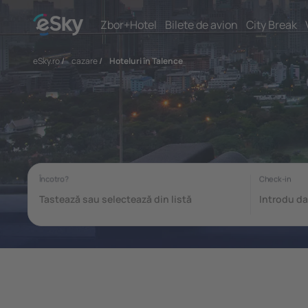
Zbor+Hotel
Bilete de avion
City Break
eSky.ro
/
cazare
/
Hoteluri în Talence