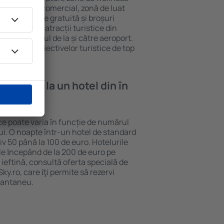
eră, centru comercial, zonă de luat
opii, parcare gratuită și broșuri
interesante atracții turistice din
d și transferul de la și către aeroport.
vizitarea obiectivelor turistice de top
e cazare la un hotel din în
ce poate varia în funcție de numărul
lui. O noapte într-un hotel de standard
v 50 până la 100 de euro. Hotelurile
ile ȋncepând de la 200 de euro pe
ieftină, consultă oferta specială de
y.ro, care ȋţi permite să rezervi
stantaneu.