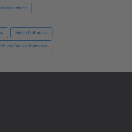
 Breidabolsstadir
es
Hoteluri în Bretania
 în Parcul Național Drawieński