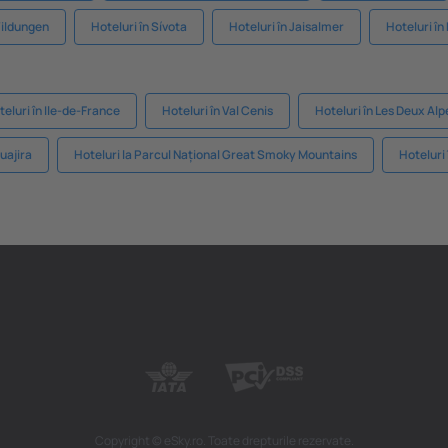
Wildungen
Hoteluri în Sívota
Hoteluri în Jaisalmer
Hoteluri în
teluri în Ile-de-France
Hoteluri în Val Cenis
Hoteluri în Les Deux Alp
Guajira
Hoteluri la Parcul Național Great Smoky Mountains
Hoteluri
Copyright © eSky.ro. Toate drepturile rezervate.