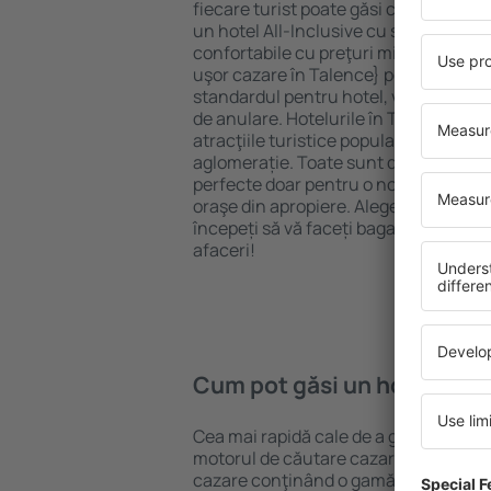
fiecare turist poate găsi cazare potriv
un hotel All-Inclusive cu standarde ȋn
confortabile cu preţuri mici? Cu ajuto
uşor cazare în Talence} pentru orice b
standardul pentru hotel, verificați me
de anulare. Hotelurile în Talence sun
atracţiile turistice populare, cât și p
aglomerație. Toate sunt disponibile 
perfecte doar pentru o noapte atunci câ
oraşe din apropiere. Alegeți hotelul ca
începeți să vă faceți bagajele pentru 
afaceri!
Cum pot găsi un hotel în T
Cea mai rapidă cale de a găsi un hotel
motorul de căutare cazare eSky. Baza
cazare conţinând o gamă largă de opţi