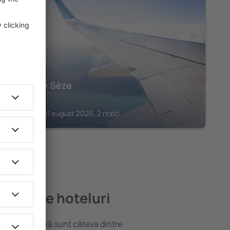
BORDEAUX
Hôtel de Sèze
328
€
Bordeaux, 11 august 2026, 2 nopți
mai bune hoteluri
locație atractivă sunt câteva dintre