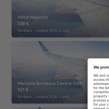
Hôtel Majestic
338
€
Bordeaux, 11 august 2026, 2 nopți
BORDEAUX
Mercure Bordeaux Centre Ville
157
€
Bordeaux, 11 august 2026, 2 nopți