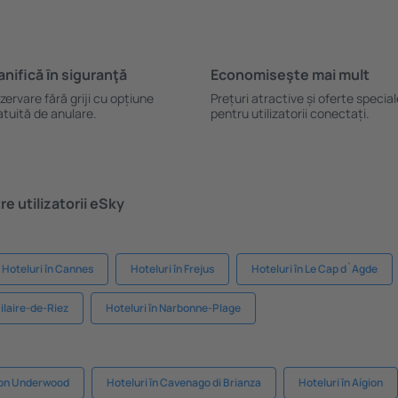
anifică ȋn siguranţă
Economiseşte mai mult
zervare fără griji cu opțiune
Prețuri atractive și oferte specia
atuită de anulare.
pentru utilizatorii conectați.
e utilizatorii eSky
Hoteluri în Cannes
Hoteluri în Frejus
Hoteluri în Le Cap d`Agde
Hilaire-de-Riez
Hoteluri în Narbonne-Plage
don Underwood
Hoteluri în Cavenago di Brianza
Hoteluri în Aígion