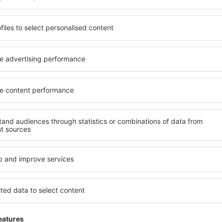
ită nevoilor sale. Preferați
elementele cheie ale unui ho
alte sau preferați hoteluri
bune hoteluri din Talence g
rul nostru puteți rezerva
pentru servicii și o gamă lar
uget! Selectați destinația şi
cazare cu standarde ridicate
todele de plată și opțiunile
apropiere de principalele dis
t situate atât aproape de
parcarea gratuită și pot al
uțin mai departe de
să corespundă perfect nevoilo
pentru o vacanță lungă sau
standarde ȋnalte să ofere un
nd doriţi să vizitaţi şi alte
precum spa și fitness, și act
re vi se potriveşte și
cazare în Talence este o aleg
o vacanţă sau călătorie de
persoane aflate în călătorie
companii care doresc să or
lor.
alence?
Ce fel de facilităţi v
Talence?
 în Talence este folosind
 mare de date cu locuri de
Hotelurile în Talence au dife
uni este o garanție că veți
oaspeți. Cele mai frecvente 