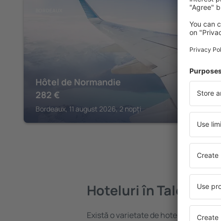
BORDEAUX
Hôtel de Normandie
282
€
Bordeaux, 11 august 2026, 2 nopți
Hoteluri în Talence
Există o varietate de hoteluri disponib