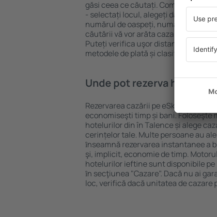
găsi ceea ce căutați. Completați câm
- selectați locul, alegeți data de che
numărul de oaspeți, numărul de camer
căutării vă vor arăta cazarea disponib
Puteți verifica uşor distanța de la hot
metodele de plată și clasificarea hote
Unde pot rezerva hoteluri ȋ
Rezervarea cazării pe eSky.ro este o so
economiseşti timp și bani. Foloseşte 
hotelurilor din în Talence și alege c
cerințelor tale. Multe persoane au al
ȋnseamnă rezervarea instantanee a bile
şi, implicit, economie de timp. Motoru
hotelurilor ieftine sunt disponibile pe
ȋn secţiunea "Cazare". Dacă nu ai gar
loc, verifică dacă unitatea de cazare 