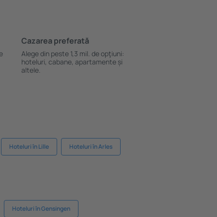
Cazarea preferată
le
Alege din peste 1,3 mil. de opţiuni:
hoteluri, cabane, apartamente și
altele.
Hoteluri în Lille
Hoteluri în Arles
Hoteluri în Gensingen