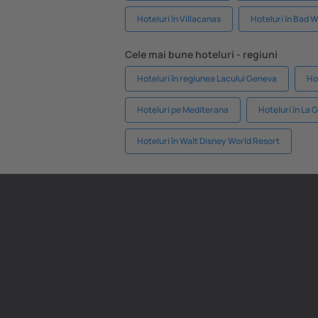
Hoteluri în Villacanas
Hoteluri în Bad 
Cele mai bune hoteluri - regiuni
Hoteluri în regiunea Lacului Geneva
Ho
Hoteluri pe Mediterana
Hoteluri în La 
Hoteluri în Walt Disney World Resort