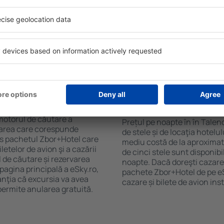
purile motorului de căutare
cu SPA, mini bar/seif în cam
ck-in și check-out, adăugați
masa, zonă de joacă pentru c
e şi gata! Rezultatele
informative despre cele mai 
ilă ȋn perioada selectată.
zonă. Unele proprietăți inclu
el ȋn centrul orașului,
Uneori, acestea încurajează 
lului.
în Talence.
n în Talence?
Cât costă o noapte d
Talence?
luție care te va ajuta să
motorul de căutare a
Prețul pe noapte în în Talen
azarea care corespunde
de stele și de locaţia hotelu
es pachetul Zbor+Hotel care
mediu costă de la aproximati
telor de avion şi a cazării
de cinci stele sunt disponib
l de căutare și rezervarea
noapte. Dacă doreşti cazare 
 pagina principală a eSky.ro,
pachete Zbor+Hotel de pe eSk
anţia că excursia va avea
cazare și bilete de avion in
permite anularea gratuită.