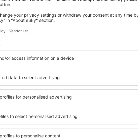
BORDEAUX
Hôtel Burdigala by Inwood Hotels
362
€
Bordeaux, 11 august 2026, 2 nopți
Vedeți mai multe hoteluri în Talence
Talence – cele 
ile în Talence, astfel încât
O varietate de servicii și o 