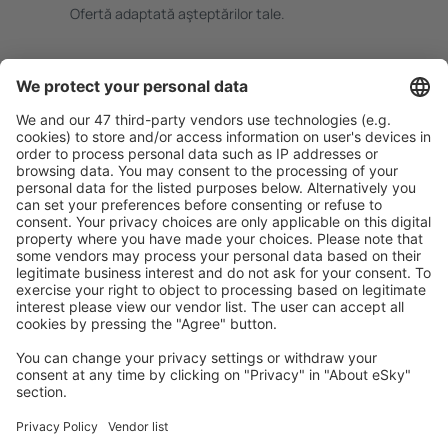
Ofertă adaptată aşteptărilor tale.
Planifică ȋn siguranţă
Rezervare fără griji cu opțiune gratuită de anulare.
Economiseşte mai mult
Prețuri atractive și oferte speciale pentru utilizatorii
conectați.
Cazarea preferată
Alege din peste 1,3 mil. de opţiuni: hoteluri, cabane,
apartamente și altele.
Cele mai căutate cazări de către utilizatorii eSky
Cazare în Franţa - Orașe populare