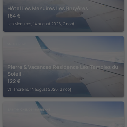
Hôtel Les Menuires Les Bruyères
184
€
Les Menuires, 14 august 2026, 2 nopți
VAL THORENS
Pierre & Vacances Résidence Les Temples du
Soleil
122
€
Val Thorens, 14 august 2026, 2 nopți
SAINT-MICHEL-DE-MAURIENNE