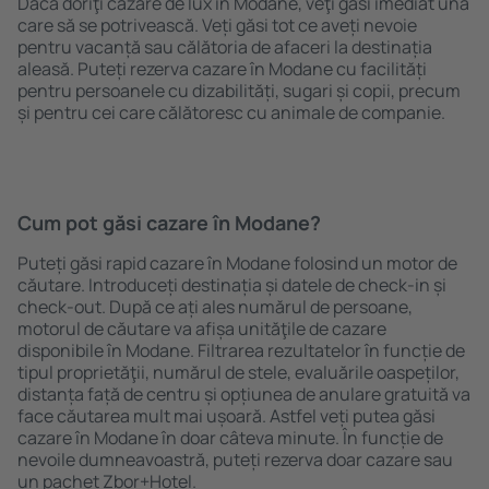
Dacă doriţi cazare de lux în Modane, veţi găsi imediat una
care să se potrivească. Veți găsi tot ce aveți nevoie
pentru vacanță sau călătoria de afaceri la destinația
aleasă. Puteți rezerva cazare în Modane cu facilități
pentru persoanele cu dizabilități, sugari și copii, precum
și pentru cei care călătoresc cu animale de companie.
Cum pot găsi cazare în Modane?
Puteți găsi rapid cazare în Modane folosind un motor de
căutare. Introduceți destinația și datele de check-in și
check-out. După ce ați ales numărul de persoane,
motorul de căutare va afișa unităţile de cazare
disponibile în Modane. Filtrarea rezultatelor în funcție de
tipul proprietăţii, numărul de stele, evaluările oaspeților,
distanța față de centru și opțiunea de anulare gratuită va
face căutarea mult mai ușoară. Astfel veți putea găsi
cazare în Modane în doar câteva minute. În funcție de
nevoile dumneavoastră, puteți rezerva doar cazare sau
un pachet Zbor+Hotel.