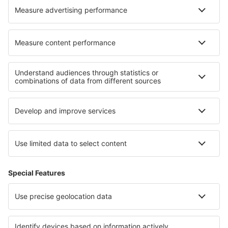
Cele mai bune locuri de cazare - regiuni
Cazare în regiunea Munților Jura
Cazare în Alsacia
Cazare în Alpe d'Huez
Cazare în Ile-de-France
Cazare în Regiunea Mont Blanc
Cazare în Parcul Național Babiogórski
Cazare in Addo Elephant National Park
Cazare in Gabrovo
Cazare in Regiunea Burgas
Cazare la Parcul Național Yosemite