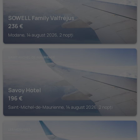
SOWELL Family Valfréjus
236
€
Modane, 14 august 2026, 2 nopți
SAINT-MICHEL-DE-MAURIENNE
Savoy Hotel
196
€
Saint-Michel-de-Maurienne, 14 august 2026, 2 nopți
LES MENUIRES