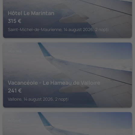
Hôtel Le Marintan
315
€
Saint-Michel-de-Maurienne, 14 august 2026, 2 nopți
VALLOIRE
Vacancéole - Le Hameau de Valloire
241
€
Valloire, 14 august 2026, 2 nopți
MODANE