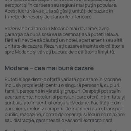
aeroport și în cartiere sau regiuni mai puțin populare.
Acest lucru vă va ajuta să găsiţi unităţi de cazare în
funcție de nevoi și de planurile ulterioare.
Rezervând cazarea în Modane mai devreme, aveți
garanţia că după sosirea la destinație vă puteţi relaxa,
fără a fi nevoie să căutaţi un hotel, apartament sau altă
unitate de cazare. Rezervaţi cazarea înainte de călătoria
spre Modane și vă veţi bucura de o călătorie liniştită.
Modane – cea mai bună cazare
Puteți alege dintr-o ofertă variată de cazare în Modane,
inclusiv proprietăți pentru o singură persoană, cupluri,
familii, persoane ȋn vârstă și grupuri. Oaspeţii pot sta în
apartamente, hoteluri și pensiuni care oferă intimitate și
sunt situate în centrul orașului Modane. Facilitățile din
apropiere, inclusiv companii de închirieri auto, transport
public, magazine, centre de reparaţii și locuri de relaxare
sau distracţie, garantează o vacanță extraordinară.