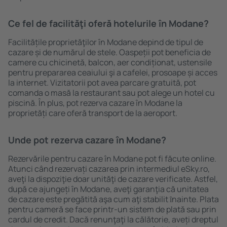
Ce fel de facilităţi oferă hotelurile în Modane?
Facilitățile proprietăţilor în Modane depind de tipul de
cazare și de numărul de stele. Oaspeții pot beneficia de
camere cu chicinetă, balcon, aer condiționat, ustensile
pentru prepararea ceaiului şi a cafelei, prosoape și acces
la internet. Vizitatorii pot avea parcare gratuită, pot
comanda o masă la restaurant sau pot alege un hotel cu
piscină. În plus, pot rezerva cazare în Modane la
proprietăți care oferă transport de la aeroport.
Unde pot rezerva cazare în Modane?
Rezervările pentru cazare în Modane pot fi făcute online.
Atunci când rezervați cazarea prin intermediul eSky.ro,
aveţi la dispoziţie doar unităţi de cazare verificate. Astfel,
după ce ajungeți în Modane, aveţi garanţia că unitatea
de cazare este pregătită aşa cum aţi stabilit ȋnainte. Plata
pentru cameră se face printr-un sistem de plată sau prin
cardul de credit. Dacă renunţaţi la călătorie, aveți dreptul