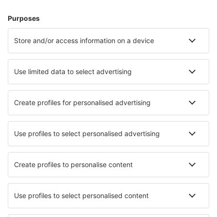
Cazare în Cannes
Cazare în Nisa
Cazare în Paris
Cazare în Frejus
Cazare în Le Cap d`Agde
Cazare în Angers
Cazare în Vichy
Cazare în Quiberon
Cazare în Limoges
Cazare în Soustons
Cele mai bune locuri de cazare - orașe
Cazare în Mooste
Cazare în Alyth
Cazare în Krokstad
Cazare în Kovač
Cazare în Wangdian
Cazare în Melandsjøen
Cazare în Ireo
Cazare în Kuhnsdorf
Cazare în Trang
Cazare în Santa Maria la Palma