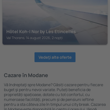
Hôtel Koh-I Nor by Les Etincelles
Val Thorens, 14 august 2026, 2 nopți
Vedeţi alte oferte
Cazare în Modane
Vă ȋndreptaţi spre Modane? Găsiți cazare pentru fiecare
buget şi pentru nevoi variate. Puteți beneficia de
proprietăți spațioase, dotate cu tot confortul, cu
numeroase facilități, precum și de pensiuni ieftine
pentru a sta câteva zile în timpul unui city break. Cazarea
în Modane este disponibilă în centrul orașului, lângă