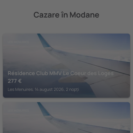
Cazare în Modane
LES MENUIRES
Résidence Club MMV Le Coeur des Loges
277
€
Les Menuires, 14 august 2026, 2 nopți
LES MENUIRES