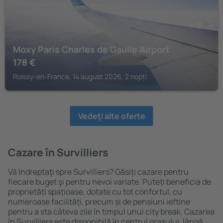
Moxy Paris Charles de Gaulle Airport
178
€
Roissy-en-France, 14 august 2026, 2 nopți
Vedeţi alte oferte
Cazare în Survilliers
Vă ȋndreptaţi spre Survilliers? Găsiți cazare pentru
fiecare buget şi pentru nevoi variate. Puteți beneficia de
proprietăți spațioase, dotate cu tot confortul, cu
numeroase facilități, precum și de pensiuni ieftine
pentru a sta câteva zile în timpul unui city break. Cazarea
în Survilliers este disponibilă în centrul orașului, lângă