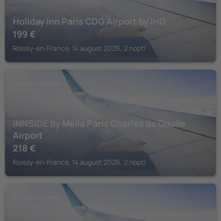
Holiday Inn Paris CDG Airport by IHG
199
€
Roissy-en-France, 14 august 2026, 2 nopți
ROISSY-EN-FRANCE
INNSiDE by Meliá Paris Charles de Gaulle
Airport
218
€
Roissy-en-France, 14 august 2026, 2 nopți
ROISSY-EN-FRANCE