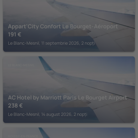
Appart'City Confort Le Bourget-Aéroport
191
€
Le Blanc-Mesnil, 11 septembrie 2026, 2 nopți
LE BLANC-MESNIL
AC Hotel by Marriott Paris Le Bourget Airport
238
€
Le Blanc-Mesnil, 14 august 2026, 2 nopți
ROISSY-EN-FRANCE