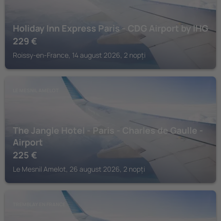
Holiday Inn Express Paris - CDG Airport by IHG
229
€
Roissy-en-France, 14 august 2026, 2 nopți
LE MESNIL AMELOT
The Jangle Hotel - Paris - Charles de Gaulle -
Airport
225
€
Le Mesnil Amelot, 26 august 2026, 2 nopți
TREMBLAY EN FRANCE