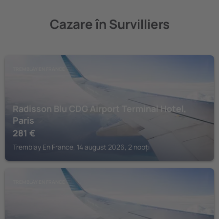
Cazare în Survilliers
TREMBLAY EN FRANCE
Radisson Blu CDG Airport Terminal Hotel,
Paris
281
€
Tremblay En France, 14 august 2026, 2 nopți
TREMBLAY EN FRANCE