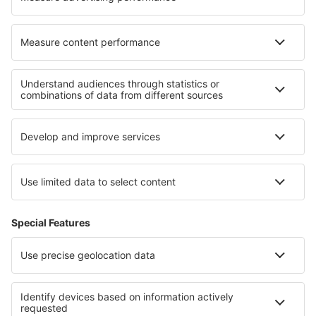
Cazare în Quintanilla De Sotoscueva
Cele mai bune locuri de cazare - regiuni
Cazare în La Plagne
Cazare în Franța
Cazare în Courchevel
Cazare în Burgundia
Cazare în Provence-Alpes-Cote d'Azur
Cazare in Tamaulipas
Cazare in Kłodzko Valley
Cazare Bansko province
Cazare în Sal
Cazare in Tărgoviște