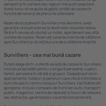
aeroport și în cartiere sau regiuni mai puțin populare.
Acest lucru vă va ajuta să găsiţi unităţi de cazare în
funcție de nevoi și de planurile ulterioare.
Rezervând cazarea în Survilliers mai devreme, aveți
garanţia că după sosirea la destinație vă puteţi relaxa,
fără a fi nevoie să căutaţi un hotel, apartament sau altă
unitate de cazare. Rezervaţi cazarea înainte de călătoria
spre Survilliers și vă veţi bucura de o călătorie liniştită.
Survilliers – cea mai bună cazare
Puteți alege dintr-o ofertă variată de cazare în Survilliers,
inclusiv proprietăți pentru o singură persoană, cupluri,
familii, persoane ȋn vârstă și grupuri. Oaspeţii pot sta în
apartamente, hoteluri și pensiuni care oferă intimitate și
sunt situate în centrul orașului Survilliers. Facilitățile din
apropiere, inclusiv companii de închirieri auto, transport
public, magazine, centre de reparaţii și locuri de relaxare
sau distracţie, garantează o vacanță extraordinară.