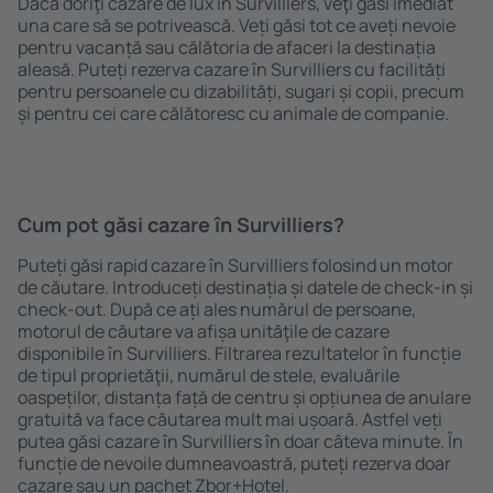
Dacă doriţi cazare de lux în Survilliers, veţi găsi imediat
una care să se potrivească. Veți găsi tot ce aveți nevoie
pentru vacanță sau călătoria de afaceri la destinația
aleasă. Puteți rezerva cazare în Survilliers cu facilități
pentru persoanele cu dizabilități, sugari și copii, precum
și pentru cei care călătoresc cu animale de companie.
Cum pot găsi cazare în Survilliers?
Puteți găsi rapid cazare în Survilliers folosind un motor
de căutare. Introduceți destinația și datele de check-in și
check-out. După ce ați ales numărul de persoane,
motorul de căutare va afișa unităţile de cazare
disponibile în Survilliers. Filtrarea rezultatelor în funcție
de tipul proprietăţii, numărul de stele, evaluările
oaspeților, distanța față de centru și opțiunea de anulare
gratuită va face căutarea mult mai ușoară. Astfel veți
putea găsi cazare în Survilliers în doar câteva minute. În
funcție de nevoile dumneavoastră, puteți rezerva doar
cazare sau un pachet Zbor+Hotel.