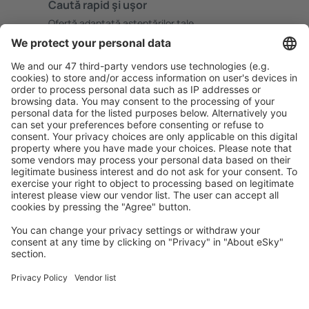
Caută rapid şi uşor
Ofertă adaptată aşteptărilor tale.
Planifică ȋn siguranţă
Rezervare fără griji cu opțiune gratuită de anulare.
Economiseşte mai mult
Prețuri atractive și oferte speciale pentru utilizatorii
conectați.
Cazarea preferată
Alege din peste 1,3 mil. de opţiuni: hoteluri, cabane,
apartamente și altele.
Cele mai căutate cazări de către utilizatorii eSky
Cazare în Franţa - Orașe populare