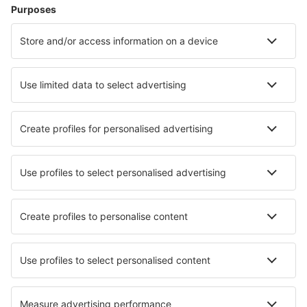
Cazare în Nisa
Cazare în Cannes
Cazare în Paris
Cazare în Le Cap d`Agde
Cazare în Frejus
Cazare în La Clusaz
Cazare în Pleneuf Val Andre
Cazare în Calvi
Cazare în Bourg-Saint-Maurice
Cazare în Palavas-les-Flots
Cele mai bune locuri de cazare - orașe
Cazare în Byxelkrok
Cazare în Saray
Cazare în Beauharnois
Cazare în Shimanto
Cazare în Saint Clairsville
Cazare în Bcharré
Cazare în Seeham
Cazare Sesena
Cazare în Jerte