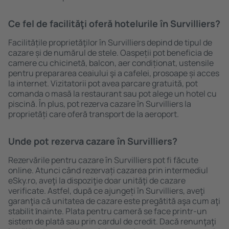
Ce fel de facilităţi oferă hotelurile în Survilliers?
Facilitățile proprietăţilor în Survilliers depind de tipul de
cazare și de numărul de stele. Oaspeții pot beneficia de
camere cu chicinetă, balcon, aer condiționat, ustensile
pentru prepararea ceaiului şi a cafelei, prosoape și acces
la internet. Vizitatorii pot avea parcare gratuită, pot
comanda o masă la restaurant sau pot alege un hotel cu
piscină. În plus, pot rezerva cazare în Survilliers la
proprietăți care oferă transport de la aeroport.
Unde pot rezerva cazare în Survilliers?
Rezervările pentru cazare în Survilliers pot fi făcute
online. Atunci când rezervați cazarea prin intermediul
eSky.ro, aveţi la dispoziţie doar unităţi de cazare
verificate. Astfel, după ce ajungeți în Survilliers, aveţi
garanţia că unitatea de cazare este pregătită aşa cum aţi
stabilit ȋnainte. Plata pentru cameră se face printr-un
sistem de plată sau prin cardul de credit. Dacă renunţaţi