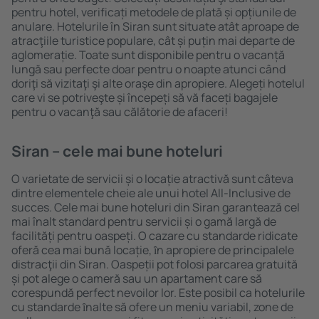
pentru hotel, verificați metodele de plată și opțiunile de
anulare. Hotelurile în Siran sunt situate atât aproape de
atracţiile turistice populare, cât și puțin mai departe de
aglomerație. Toate sunt disponibile pentru o vacanță
lungă sau perfecte doar pentru o noapte atunci când
doriţi să vizitaţi şi alte oraşe din apropiere. Alegeți hotelul
care vi se potriveşte și începeți să vă faceți bagajele
pentru o vacanţă sau călătorie de afaceri!
Siran – cele mai bune hoteluri
O varietate de servicii și o locație atractivă sunt câteva
dintre elementele cheie ale unui hotel All-Inclusive de
succes. Cele mai bune hoteluri din Siran garantează cel
mai înalt standard pentru servicii și o gamă largă de
facilități pentru oaspeți. O cazare cu standarde ridicate
oferă cea mai bună locație, ȋn apropiere de principalele
distracţii din Siran. Oaspeții pot folosi parcarea gratuită
și pot alege o cameră sau un apartament care să
corespundă perfect nevoilor lor. Este posibil ca hotelurile
cu standarde ȋnalte să ofere un meniu variabil, zone de