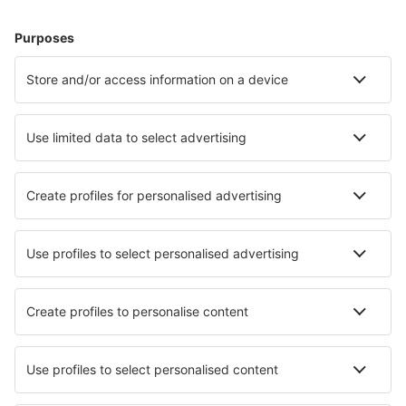
Hoteluri în Paris
Hoteluri în Cannes
Hoteluri în Nisa
Hoteluri în Frejus
Hoteluri în Le Cap d`Agde
Hoteluri în Ajaccio
Hoteluri în Trouville-sur-Mer
Hoteluri în Perros-Guirec
Hoteluri în Rouen
Hoteluri în La Rochelle
Cele mai bune hoteluri - orașe
Hoteluri în Niedersfeld
Hoteluri în Thomsdorf
Hoteluri în Sao Jose Dos Pinhais
Hoteluri în Monona
Hoteluri în Vila Nova do Corvo
Hoteluri în Frascineto
Hoteluri în Scuol
Hoteluri în Elektrostal
Hoteluri în Helendale
Hoteluri în Haiku