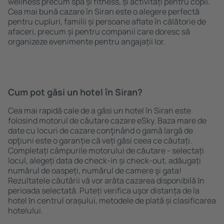
wellness precum spa și fitness, și activități pentru copii.
Cea mai bună cazare în Siran este o alegere perfectă
pentru cupluri, familii și persoane aflate în călătorie de
afaceri, precum și pentru companii care doresc să
organizeze evenimente pentru angajații lor.
Cum pot găsi un hotel în Siran?
Cea mai rapidă cale de a găsi un hotel în Siran este
folosind motorul de căutare cazare eSky. Baza mare de
date cu locuri de cazare conţinând o gamă largă de
opţiuni este o garanție că veți găsi ceea ce căutați.
Completați câmpurile motorului de căutare - selectați
locul, alegeți data de check-in și check-out, adăugați
numărul de oaspeți, numărul de camere şi gata!
Rezultatele căutării vă vor arăta cazarea disponibilă ȋn
perioada selectată. Puteți verifica uşor distanța de la
hotel ȋn centrul orașului, metodele de plată și clasificarea
hotelului.