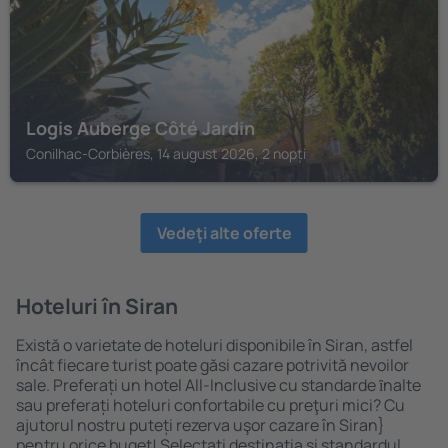
Logis Auberge Côté Jardin
Conilhac-Corbières, 14 august 2026, 2 nopți
Vedeţi alte oferte
Hoteluri în Siran
Există o varietate de hoteluri disponibile în Siran, astfel
încât fiecare turist poate găsi cazare potrivită nevoilor
sale. Preferați un hotel All-Inclusive cu standarde ȋnalte
sau preferați hoteluri confortabile cu preţuri mici? Cu
ajutorul nostru puteți rezerva uşor cazare în Siran}
pentru orice buget! Selectați destinația şi standardul