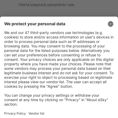
Ofertă adaptată aşteptărilor tale.
Planifică ȋn siguranţă
Rezervare fără griji cu opțiune gratuită de anulare.
Economiseşte mai mult
Prețuri atractive și oferte speciale pentru utilizatorii
conectați.
Cazarea preferată
Alege din peste 1,3 mil. de opţiuni: hoteluri, cabane,
apartamente și altele.
Cele mai căutate hoteluri de către utilizatorii eSky
Hoteluri în Franţa - Orașe populare