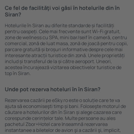
Ce fel de facilităţi voi găsi ȋn hotelurile din în
Siran?
Hotelurile în Siran au diferite standarde și facilități
pentru oaspeți. Cele mai frecvente sunt Wi-Fi gratuit,
zone de wellness cu SPA, mini bar/seif în cameră, centru
comercial, zonă de luat masa, zonă de joacă pentru copii,
parcare gratuită și broșuri informative despre cele mai
interesante atracții turistice din zonă. Unele proprietăți
includ și transferul de la și către aeroport. Uneori,
acestea încurajează vizitarea obiectivelor turistice de
top în Siran.
Unde pot rezerva hoteluri ȋn în Siran?
Rezervarea cazării pe eSky.ro este o soluție care te va
ajuta să economiseşti timp și bani. Foloseşte motorul de
căutare a hotelurilor din în Siran și alege cazarea care
corespunde cerințelor tale. Multe persoane au ales
pachetul Zbor+Hotel care ȋnseamnă rezervarea
instantanee a biletelor de avion şi a cazării şi, implicit,