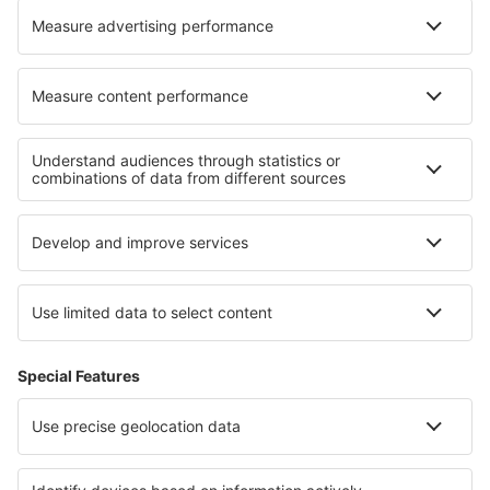
Cele mai bune hoteluri - regiuni
Hoteluri în Lorraine
Hoteluri în Picardy
Hoteluri în regiunea Munților Jura
Hoteluri în Val Cenis
Hoteluri în Ile-de-France
Hoteluri în Boa Vista
Hoteluri în Bahamas
Hoteluri in Stubaital
Hoteluri in Aukstaitija National Park
Hoteluri in Parcul Național Big Bend