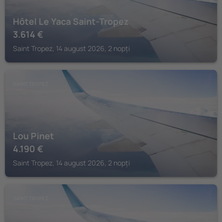
Hôtel Le Yaca Saint-Tropez
3.614
€
Saint Tropez, 14 august 2026, 2 nopți
SAINT TROPEZ
Lou Pinet
4.190
€
Saint Tropez, 14 august 2026, 2 nopți
SAINT TROPEZ