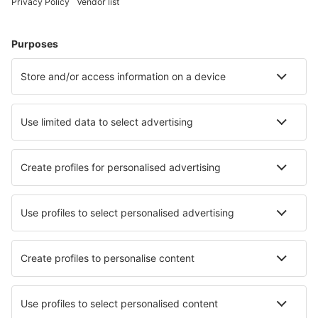
Hoteluri în Cannes
Hoteluri în Nisa
Hoteluri în Frejus
Hoteluri în Paris
Hoteluri în Le Cap d`Agde
Hoteluri în Champagny-en-Vanoise
Hoteluri în Arzon
Hoteluri în Sarzeau
Hoteluri în Saint-Cyr-sur-Mer
Hoteluri în Metz
Cele mai bune hoteluri - orașe
Hoteluri în Sidi Bou Said
Hoteluri în San Floriano
Hoteluri în Sant Marcal
Hoteluri în Granen
Hoteluri în Medina del Campo
Hoteluri în Kaufman
Hoteluri în Cranford
Hoteluri în Ejea de los Caballeros