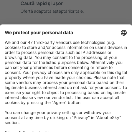
Caută rapid şi uşor
Ofertă adaptată aşteptărilor tale.
Planifică ȋn siguranţă
Rezervare fără griji cu opțiune gratuită de anulare.
Economiseşte mai mult
Prețuri atractive și oferte speciale pentru utilizatorii
conectați.
Cazarea preferată
Alege din peste 1,3 mil. de opţiuni: hoteluri, cabane,
apartamente și altele.
Cele mai căutate hoteluri de către utilizatorii eSky
Hoteluri în Franţa - Orașe populare