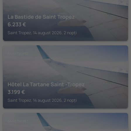
La Bastide de Saint Tropez
6.233
€
Saint Tropez, 14 august 2026, 2 nopți
SAINT TROPEZ
Hôtel La Tartane Saint -Tropez
3.199
€
Saint Tropez, 14 august 2026, 2 nopți
SAINT TROPEZ