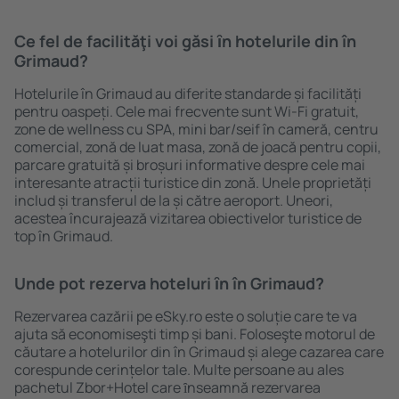
Ce fel de facilităţi voi găsi ȋn hotelurile din în
Grimaud?
Hotelurile în Grimaud au diferite standarde și facilități
pentru oaspeți. Cele mai frecvente sunt Wi-Fi gratuit,
zone de wellness cu SPA, mini bar/seif în cameră, centru
comercial, zonă de luat masa, zonă de joacă pentru copii,
parcare gratuită și broșuri informative despre cele mai
interesante atracții turistice din zonă. Unele proprietăți
includ și transferul de la și către aeroport. Uneori,
acestea încurajează vizitarea obiectivelor turistice de
top în Grimaud.
Unde pot rezerva hoteluri ȋn în Grimaud?
Rezervarea cazării pe eSky.ro este o soluție care te va
ajuta să economiseşti timp și bani. Foloseşte motorul de
căutare a hotelurilor din în Grimaud și alege cazarea care
corespunde cerințelor tale. Multe persoane au ales
pachetul Zbor+Hotel care ȋnseamnă rezervarea