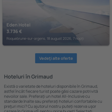
Eden Hotel
3.736
€
Roquebrune-sur-argens, 18 august 2026, 7 nopți
Vedeţi alte oferte
Hoteluri în Grimaud
Există o varietate de hoteluri disponibile în Grimaud,
astfel încât fiecare turist poate găsi cazare potrivită
nevoilor sale. Preferați un hotel All-Inclusive cu
standarde ȋnalte sau preferați hoteluri confortabile cu
preţuri mici? Cu ajutorul nostru puteți rezerva uşor
cazare în Grimaud} pentru orice buget! Selectați