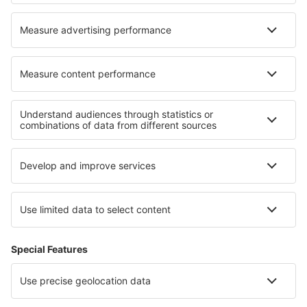
Hoteluri Belaya Gora
Hoteluri în Hasselfelde
Cele mai bune hoteluri - regiuni
Hoteluri în Provence
Hoteluri în Coasta de Azur
Hoteluri în Valea Loirei
Hoteluri în Burgundia
Hoteluri către Languedoc-Roussillon
Hoteluri in Illinois
Hoteluri în Spania
Hoteluri în Uruguay
Hoteluri in Voievodatul Cuiavia și Pomerania
Hoteluri in Southern Transdanubia