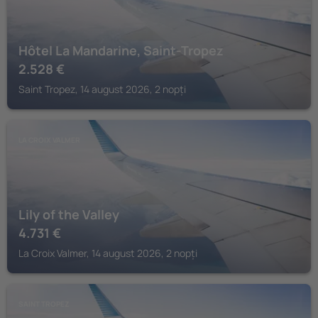
Hôtel La Mandarine, Saint-Tropez
2.528
€
Saint Tropez, 14 august 2026, 2 nopți
LA CROIX VALMER
Lily of the Valley
4.731
€
La Croix Valmer, 14 august 2026, 2 nopți
SAINT TROPEZ