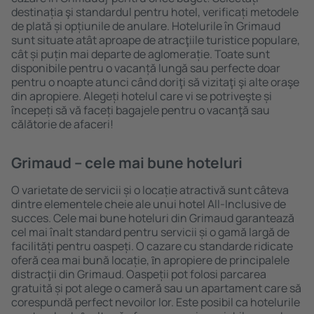
destinația şi standardul pentru hotel, verificați metodele
de plată și opțiunile de anulare. Hotelurile în Grimaud
sunt situate atât aproape de atracţiile turistice populare,
cât și puțin mai departe de aglomerație. Toate sunt
disponibile pentru o vacanță lungă sau perfecte doar
pentru o noapte atunci când doriţi să vizitaţi şi alte oraşe
din apropiere. Alegeți hotelul care vi se potriveşte și
începeți să vă faceți bagajele pentru o vacanţă sau
călătorie de afaceri!
Grimaud – cele mai bune hoteluri
O varietate de servicii și o locație atractivă sunt câteva
dintre elementele cheie ale unui hotel All-Inclusive de
succes. Cele mai bune hoteluri din Grimaud garantează
cel mai înalt standard pentru servicii și o gamă largă de
facilități pentru oaspeți. O cazare cu standarde ridicate
oferă cea mai bună locație, ȋn apropiere de principalele
distracţii din Grimaud. Oaspeții pot folosi parcarea
gratuită și pot alege o cameră sau un apartament care să
corespundă perfect nevoilor lor. Este posibil ca hotelurile