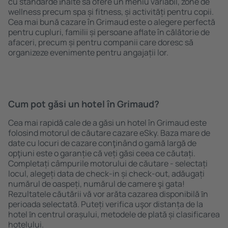
cu standarde ȋnalte să ofere un meniu variabil, zone de
wellness precum spa și fitness, și activități pentru copii.
Cea mai bună cazare în Grimaud este o alegere perfectă
pentru cupluri, familii și persoane aflate în călătorie de
afaceri, precum și pentru companii care doresc să
organizeze evenimente pentru angajații lor.
Cum pot găsi un hotel în Grimaud?
Cea mai rapidă cale de a găsi un hotel în Grimaud este
folosind motorul de căutare cazare eSky. Baza mare de
date cu locuri de cazare conţinând o gamă largă de
opţiuni este o garanție că veți găsi ceea ce căutați.
Completați câmpurile motorului de căutare - selectați
locul, alegeți data de check-in și check-out, adăugați
numărul de oaspeți, numărul de camere şi gata!
Rezultatele căutării vă vor arăta cazarea disponibilă ȋn
perioada selectată. Puteți verifica uşor distanța de la
hotel ȋn centrul orașului, metodele de plată și clasificarea
hotelului.