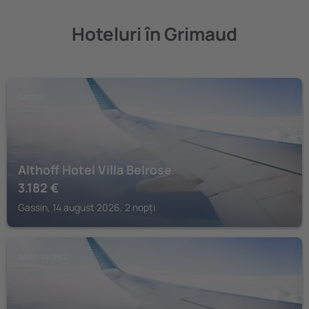
Hoteluri în Grimaud
GASSIN
Althoff Hotel Villa Belrose
3.182
€
Gassin, 14 august 2026, 2 nopți
SAINT TROPEZ