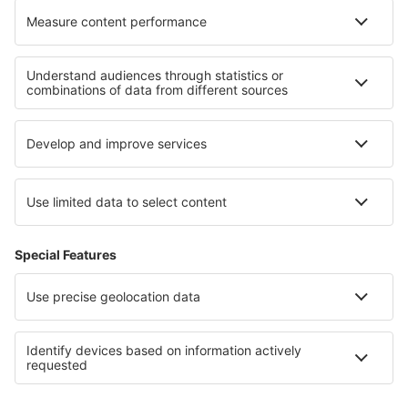
Cele mai bune hoteluri - regiuni
Hoteluri în Arc
Hoteluri în Val Thorens
Hoteluri in Alpii Francezi
Hoteluri în Tignes
Hoteluri în Regiunea Mont Blanc
Hoteluri in Regiunea Maule
Hoteluri în Bahamas
Hoteluri in Orlando și parcuri, Florida
Hoteluri in Pomeranian Lakeland
Hoteluri În Kazanlak județul