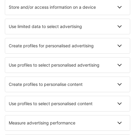
Hoteluri în Le Cap d`Agde
Hoteluri în Nisa
Hoteluri în Les Allues
Hoteluri în Deauville
Hoteluri în Berck-sur-Mer
Hoteluri în Rennes
Hoteluri în Marseillan
Cele mai bune hoteluri - orașe
Hoteluri în Amontada
Hoteluri în Pendle Hill
Hoteluri în Ficarra
Hoteluri în Hillsborough
Hoteluri în Wells
Hoteluri în Tiberias
Hoteluri în Won Wron
Hoteluri în Voluntari
Hoteluri în Lesaka
Hoteluri în Tal'tsy