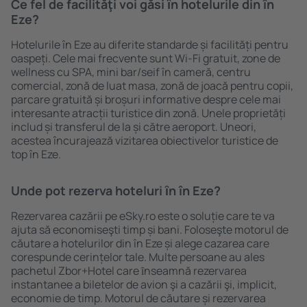
Ce fel de facilităţi voi găsi ȋn hotelurile din în
Eze?
Hotelurile în Eze au diferite standarde și facilități pentru
oaspeți. Cele mai frecvente sunt Wi-Fi gratuit, zone de
wellness cu SPA, mini bar/seif în cameră, centru
comercial, zonă de luat masa, zonă de joacă pentru copii,
parcare gratuită și broșuri informative despre cele mai
interesante atracții turistice din zonă. Unele proprietăți
includ și transferul de la și către aeroport. Uneori,
acestea încurajează vizitarea obiectivelor turistice de
top în Eze.
Unde pot rezerva hoteluri ȋn în Eze?
Rezervarea cazării pe eSky.ro este o soluție care te va
ajuta să economiseşti timp și bani. Foloseşte motorul de
căutare a hotelurilor din în Eze și alege cazarea care
corespunde cerințelor tale. Multe persoane au ales
pachetul Zbor+Hotel care ȋnseamnă rezervarea
instantanee a biletelor de avion şi a cazării şi, implicit,
economie de timp. Motorul de căutare și rezervarea