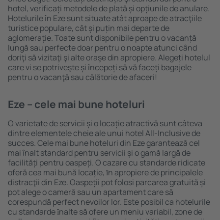
hotel, verificați metodele de plată și opțiunile de anulare.
Hotelurile în Eze sunt situate atât aproape de atracţiile
turistice populare, cât și puțin mai departe de
aglomerație. Toate sunt disponibile pentru o vacanță
lungă sau perfecte doar pentru o noapte atunci când
doriţi să vizitaţi şi alte oraşe din apropiere. Alegeți hotelul
care vi se potriveşte și începeți să vă faceți bagajele
pentru o vacanţă sau călătorie de afaceri!
Eze – cele mai bune hoteluri
O varietate de servicii și o locație atractivă sunt câteva
dintre elementele cheie ale unui hotel All-Inclusive de
succes. Cele mai bune hoteluri din Eze garantează cel
mai înalt standard pentru servicii și o gamă largă de
facilități pentru oaspeți. O cazare cu standarde ridicate
oferă cea mai bună locație, ȋn apropiere de principalele
distracţii din Eze. Oaspeții pot folosi parcarea gratuită și
pot alege o cameră sau un apartament care să
corespundă perfect nevoilor lor. Este posibil ca hotelurile
cu standarde ȋnalte să ofere un meniu variabil, zone de