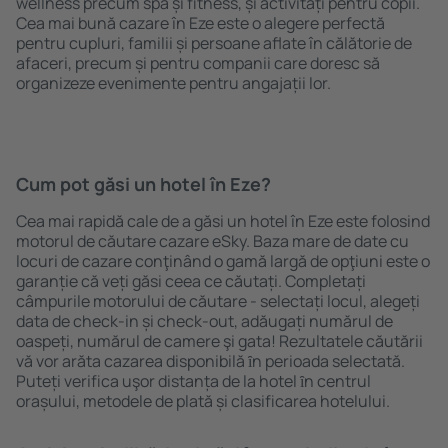
wellness precum spa și fitness, și activități pentru copii.
Cea mai bună cazare în Eze este o alegere perfectă
pentru cupluri, familii și persoane aflate în călătorie de
afaceri, precum și pentru companii care doresc să
organizeze evenimente pentru angajații lor.
Cum pot găsi un hotel în Eze?
Cea mai rapidă cale de a găsi un hotel în Eze este folosind
motorul de căutare cazare eSky. Baza mare de date cu
locuri de cazare conţinând o gamă largă de opţiuni este o
garanție că veți găsi ceea ce căutați. Completați
câmpurile motorului de căutare - selectați locul, alegeți
data de check-in și check-out, adăugați numărul de
oaspeți, numărul de camere şi gata! Rezultatele căutării
vă vor arăta cazarea disponibilă ȋn perioada selectată.
Puteți verifica uşor distanța de la hotel ȋn centrul
orașului, metodele de plată și clasificarea hotelului.