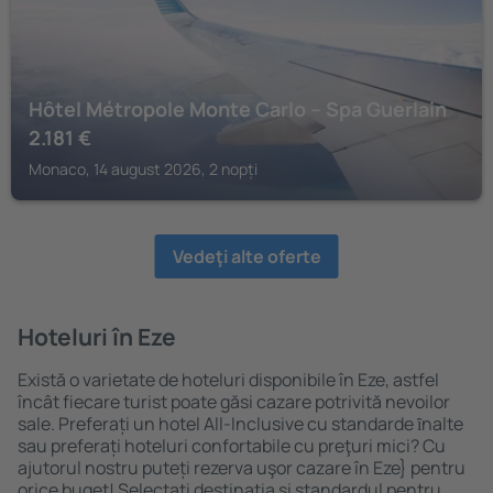
Hôtel Métropole Monte Carlo – Spa Guerlain
2.181
€
Monaco, 14 august 2026, 2 nopți
Vedeţi alte oferte
Hoteluri în Eze
Există o varietate de hoteluri disponibile în Eze, astfel
încât fiecare turist poate găsi cazare potrivită nevoilor
sale. Preferați un hotel All-Inclusive cu standarde ȋnalte
sau preferați hoteluri confortabile cu preţuri mici? Cu
ajutorul nostru puteți rezerva uşor cazare în Eze} pentru
orice buget! Selectați destinația şi standardul pentru