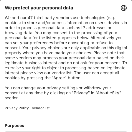
Planifică ȋn siguranţă
Rezervare fără griji cu opțiune gratuită de anulare.
Economiseşte mai mult
Prețuri atractive și oferte speciale pentru utilizatorii
conectați.
Cazarea preferată
Alege din peste 1,3 mil. de opţiuni: hoteluri, cabane,
apartamente și altele.
Cele mai căutate hoteluri de către utilizatorii eSky
Hoteluri în Franţa - Orașe populare
Hoteluri în Cannes
Hoteluri în Frejus
Hoteluri în Paris