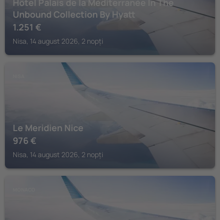
Hôtel Palais de la Méditerranée In The
Unbound Collection By Hyatt
1.251
€
Nisa, 14 august 2026, 2 nopți
NISA
Le Meridien Nice
976
€
Nisa, 14 august 2026, 2 nopți
MONACO