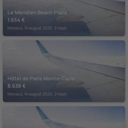
Le Meridien Beach Plaza
1.654
€
Monaco, 14 august 2026, 2 nopți
MONACO
Hôtel de Paris Monte-Carlo
8.638
€
Monaco, 14 august 2026, 2 nopți
NISA