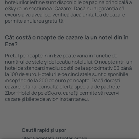
hotelurilor ieftine sunt disponibile pe pagina principală a
eSky.ro, ȋn secţiunea "Cazare". Dacă nu ai garanţia că
excursia va avea loc, verifică dacă unitatea de cazare
permite anularea gratuită.
Cât costă o noapte de cazare la un hotel din în
Eze?
Prețul pe noapte în în Eze poate varia în funcție de
numărul de stele și de locaţia hotelului. O noapte într-un
hotel de standard mediu costă de la aproximativ 50 până
la 100 de euro. Hotelurile de cinci stele sunt disponibile
ȋncepând de la 200 de euro pe noapte. Dacă doreşti
cazare ieftină, consultă oferta specială de pachete
Zbor+Hotel de pe eSky.ro, care ȋţi permite să rezervi
cazare și bilete de avion instantaneu.
Caută rapid şi uşor
Ofertă adaptată aşteptărilor tale.