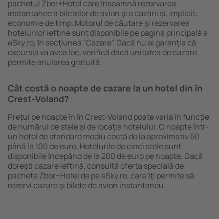
pachetul Zbor+Hotel care ȋnseamnă rezervarea
instantanee a biletelor de avion şi a cazării şi, implicit,
economie de timp. Motorul de căutare și rezervarea
hotelurilor ieftine sunt disponibile pe pagina principală a
eSky.ro, ȋn secţiunea "Cazare". Dacă nu ai garanţia că
excursia va avea loc, verifică dacă unitatea de cazare
permite anularea gratuită.
Cât costă o noapte de cazare la un hotel din în
Crest-Voland?
Prețul pe noapte în în Crest-Voland poate varia în funcție
de numărul de stele și de locaţia hotelului. O noapte într-
un hotel de standard mediu costă de la aproximativ 50
până la 100 de euro. Hotelurile de cinci stele sunt
disponibile ȋncepând de la 200 de euro pe noapte. Dacă
doreşti cazare ieftină, consultă oferta specială de
pachete Zbor+Hotel de pe eSky.ro, care ȋţi permite să
rezervi cazare și bilete de avion instantaneu.