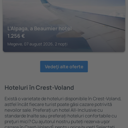
L'Alpaga, a Beaumier hotel
1.256
€
Megeve, 07 august 2026, 2 nopți
Vedeţi alte oferte
Hoteluri în Crest-Voland
Există o varietate de hoteluri disponibile în Crest-Voland,
astfel încât fiecare turist poate găsi cazare potrivită
nevoilor sale. Preferați un hotel All-Inclusive cu
standarde ȋnalte sau preferați hoteluri confortabile cu
preţuri mici? Cu ajutorul nostru puteți rezerva uşor
cazare în Crest-Voland} pentru orice buget! Selectați