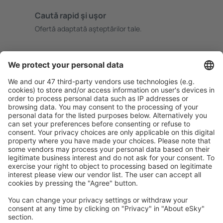
Caută rapid şi uşor
Ofertă adaptată aşteptărilor tale.
Planifică ȋn siguranţă
Rezervare fără griji cu opțiune gratuită de anulare.
Economiseşte mai mult
Prețuri atractive și oferte speciale pentru utilizatorii
conectați.
Cazarea preferată
Alege din peste 1,3 mil. de opţiuni: hoteluri, cabane,
apartamente și altele.
Cele mai căutate hoteluri de către utilizatorii eSky