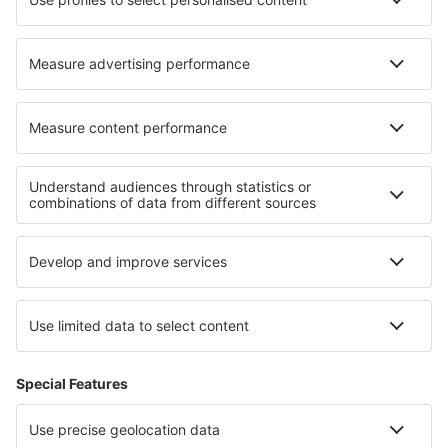
Hoteluri în Saffron Walden
Hoteluri Krzeszów (woj. Podkarpackie)
Cele mai bune hoteluri - regiuni
Hoteluri în Les Menuires
Hoteluri în Courchevel
Hoteluri către Languedoc-Roussillon
Hoteluri în Picardy
Hoteluri în Les Trois Vallées
Hoteluri în Gotland
Hoteluri in Sächsische Schweiz
Hoteluri in Lanzarote
Hoteluri în Kladske borderlands
Hoteluri in Chios