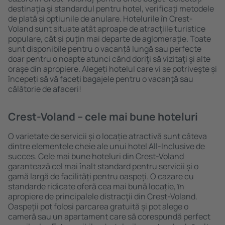
destinația şi standardul pentru hotel, verificați metodele
de plată și opțiunile de anulare. Hotelurile în Crest-
Voland sunt situate atât aproape de atracţiile turistice
populare, cât și puțin mai departe de aglomerație. Toate
sunt disponibile pentru o vacanță lungă sau perfecte
doar pentru o noapte atunci când doriţi să vizitaţi şi alte
oraşe din apropiere. Alegeți hotelul care vi se potriveşte și
începeți să vă faceți bagajele pentru o vacanţă sau
călătorie de afaceri!
Crest-Voland – cele mai bune hoteluri
O varietate de servicii și o locație atractivă sunt câteva
dintre elementele cheie ale unui hotel All-Inclusive de
succes. Cele mai bune hoteluri din Crest-Voland
garantează cel mai înalt standard pentru servicii și o
gamă largă de facilități pentru oaspeți. O cazare cu
standarde ridicate oferă cea mai bună locație, ȋn
apropiere de principalele distracţii din Crest-Voland.
Oaspeții pot folosi parcarea gratuită și pot alege o
cameră sau un apartament care să corespundă perfect