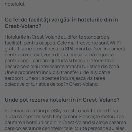
hotelului.
Ce fel de facilităţi voi găsi ȋn hotelurile din în
Crest-Voland?
Hotelurile în Crest-Voland au diferite standarde și
facilități pentru oaspeți. Cele mai frecvente sunt Wi-Fi
gratuit, zone de wellness cu SPA, mini bar/seif în cameră,
centru comercial, zonă de luat masa, zonă de joacă
pentru copii, parcare gratuită și broșuri informative
despre cele mai interesante atracții turistice din zonă.
Unele proprietăți includ și transferul de la și către
aeroport. Uneori, acestea încurajează vizitarea
obiectivelor turistice de top în Crest-Voland.
Unde pot rezerva hoteluri ȋn în Crest-Voland?
Rezervarea cazării pe eSky.ro este o soluție care te va
ajuta să economiseşti timp și bani. Foloseşte motorul de
căutare a hotelurilor din în Crest-Voland și alege cazarea
care corespunde cerințelor tale. Multe persoane au ales