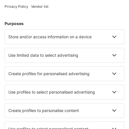
Hoteluri în Franţa - Orașe populare
Hoteluri în Le Cap d`Agde
Hoteluri în Nisa
Hoteluri în Frejus
Hoteluri în Cannes
Hoteluri în Paris
Hoteluri în Mulhouse
Hoteluri în Calais
Hoteluri în Arzon
Hoteluri în Marsilia
Hoteluri în Roquebrune-sur-argens
Cele mai bune hoteluri - orașe
Hoteluri în Leutasch
Hoteluri în Dolianova
Hoteluri în Taoyuan
Hoteluri în Old Forge
Hoteluri în Ardeonaig
Hoteluri în Ginzling
Hoteluri în Argassi
Hoteluri în Castel Guelfo di Bologna