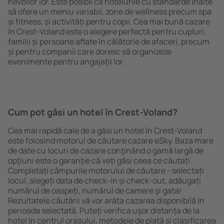
nevoilor lor. Este posibil ca hotelurile cu standarde ȋnalte
să ofere un meniu variabil, zone de wellness precum spa
și fitness, și activități pentru copii. Cea mai bună cazare
în Crest-Voland este o alegere perfectă pentru cupluri,
familii și persoane aflate în călătorie de afaceri, precum
și pentru companii care doresc să organizeze
evenimente pentru angajații lor.
Cum pot găsi un hotel în Crest-Voland?
Cea mai rapidă cale de a găsi un hotel în Crest-Voland
este folosind motorul de căutare cazare eSky. Baza mare
de date cu locuri de cazare conţinând o gamă largă de
opţiuni este o garanție că veți găsi ceea ce căutați.
Completați câmpurile motorului de căutare - selectați
locul, alegeți data de check-in și check-out, adăugați
numărul de oaspeți, numărul de camere şi gata!
Rezultatele căutării vă vor arăta cazarea disponibilă ȋn
perioada selectată. Puteți verifica uşor distanța de la
hotel ȋn centrul orașului, metodele de plată și clasificarea