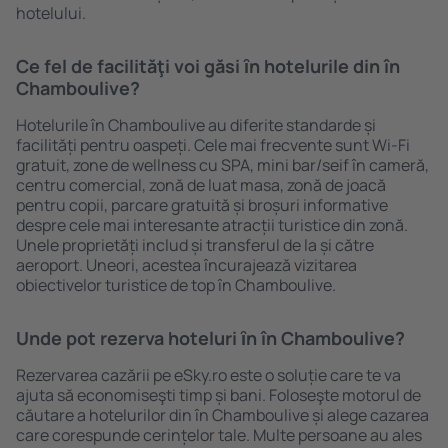
hotelului.
Ce fel de facilităţi voi găsi ȋn hotelurile din în
Chamboulive?
Hotelurile în Chamboulive au diferite standarde și
facilități pentru oaspeți. Cele mai frecvente sunt Wi-Fi
gratuit, zone de wellness cu SPA, mini bar/seif în cameră,
centru comercial, zonă de luat masa, zonă de joacă
pentru copii, parcare gratuită și broșuri informative
despre cele mai interesante atracții turistice din zonă.
Unele proprietăți includ și transferul de la și către
aeroport. Uneori, acestea încurajează vizitarea
obiectivelor turistice de top în Chamboulive.
Unde pot rezerva hoteluri ȋn în Chamboulive?
Rezervarea cazării pe eSky.ro este o soluție care te va
ajuta să economiseşti timp și bani. Foloseşte motorul de
căutare a hotelurilor din în Chamboulive și alege cazarea
care corespunde cerințelor tale. Multe persoane au ales