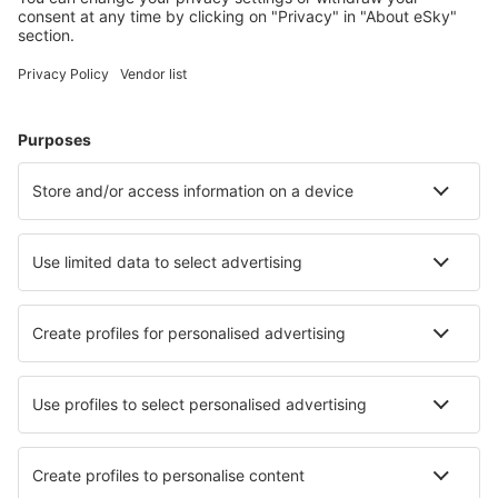
Hoteluri în Franţa - Orașe populare
Hoteluri în Frejus
Hoteluri în Paris
Hoteluri în Nisa
Hoteluri în Cannes
Hoteluri în Le Cap d`Agde
Hoteluri în Deauville
Hoteluri în Saint Tropez
Hoteluri în Narbonne
Hoteluri în La Tranche-sur-Mer
Hoteluri în Marsilia
Cele mai bune hoteluri - orașe
Hoteluri în Berekfürdő
Hoteluri în Gorwihl
Hoteluri în Bernezzo
Hoteluri în Foz do Douro
Hoteluri în Chard
Hoteluri în Liphook
Hoteluri în Ponta do Sol
Hoteluri în Deadwood