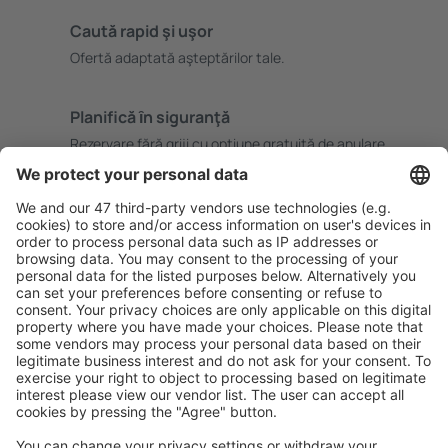
Caută rapid şi uşor
Ofertă adaptată aşteptărilor tale.
Planifică ȋn siguranţă
Rezervare fără griji cu opțiune gratuită de anulare.
Economiseşte mai mult
Prețuri atractive și oferte speciale pentru utilizatorii
conectați.
Cazarea preferată
Alege din peste 1,3 mil. de opţiuni: hoteluri, cabane,
apartamente și altele.
Cele mai căutate hoteluri de către utilizatorii eSky