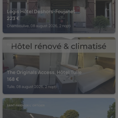
Logis Hôtel Deshors-Foujanet
223
€
Chamboulive, 08 august 2026, 2 nopți
TULLE
The Originals Access, Hôtel Tulle
168
€
Tulle, 08 august 2026, 2 nopți
SAINT-PARDOUX-L`ORTIGIER