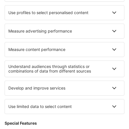
Hoteluri Kunin
Hoteluri în Furnas
Cele mai bune hoteluri - regiuni
Hoteluri în Midi-Pyrenees
Hoteluri în Arc
Hoteluri în Alpe d'Huez
Hoteluri în Provence-Alpes-Cote d'Azur
Hoteluri în regiunea Munților Jura
Hoteluri Veliko Tarnovo province
Hoteluri Smolyan province
Hoteluri in Swiss Alps
Hoteluri în Golful Monterey
Hoteluri in Sardinia