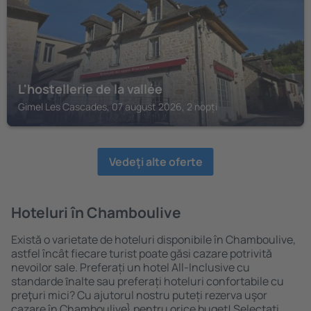
L'hostellerie de la vallée
Gimel Les Cascades, 07 august 2026, 2 nopți
Vedeţi alte oferte
Hoteluri în Chamboulive
Există o varietate de hoteluri disponibile în Chamboulive,
astfel încât fiecare turist poate găsi cazare potrivită
nevoilor sale. Preferați un hotel All-Inclusive cu
standarde ȋnalte sau preferați hoteluri confortabile cu
preţuri mici? Cu ajutorul nostru puteți rezerva uşor
cazare în Chamboulive} pentru orice buget! Selectați