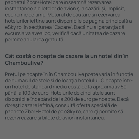
pachetul Zbor+Hotel care ȋnseamnă rezervarea
instantanee a biletelor de avion şi a cazării şi, implicit,
economie de timp. Motorul de căutare și rezervarea
hotelurilor ieftine sunt disponibile pe pagina principală a
eSky.ro, ȋn secţiunea "Cazare". Dacă nu ai garanţia că
excursia va avea loc, verifică dacă unitatea de cazare
permite anularea gratuită.
Cât costă o noapte de cazare la un hotel din în
Chamboulive?
Prețul pe noapte în în Chamboulive poate varia în funcție
de numărul de stele și de locaţia hotelului. O noapte într-
un hotel de standard mediu costă de la aproximativ 50
până la 100 de euro. Hotelurile de cinci stele sunt
disponibile ȋncepând de la 200 de euro pe noapte. Dacă
doreşti cazare ieftină, consultă oferta specială de
pachete Zbor+Hotel de pe eSky.ro, care ȋţi permite să
rezervi cazare și bilete de avion instantaneu.