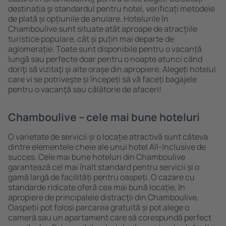
destinația şi standardul pentru hotel, verificați metodele
de plată și opțiunile de anulare. Hotelurile în
Chamboulive sunt situate atât aproape de atracţiile
turistice populare, cât și puțin mai departe de
aglomerație. Toate sunt disponibile pentru o vacanță
lungă sau perfecte doar pentru o noapte atunci când
doriţi să vizitaţi şi alte oraşe din apropiere. Alegeți hotelul
care vi se potriveşte și începeți să vă faceți bagajele
pentru o vacanţă sau călătorie de afaceri!
Chamboulive – cele mai bune hoteluri
O varietate de servicii și o locație atractivă sunt câteva
dintre elementele cheie ale unui hotel All-Inclusive de
succes. Cele mai bune hoteluri din Chamboulive
garantează cel mai înalt standard pentru servicii și o
gamă largă de facilități pentru oaspeți. O cazare cu
standarde ridicate oferă cea mai bună locație, ȋn
apropiere de principalele distracţii din Chamboulive.
Oaspeții pot folosi parcarea gratuită și pot alege o
cameră sau un apartament care să corespundă perfect