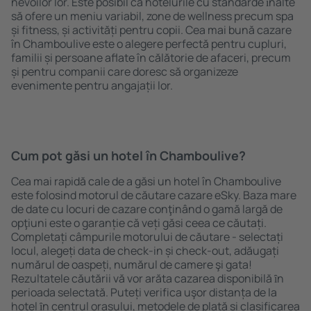
nevoilor lor. Este posibil ca hotelurile cu standarde ȋnalte
să ofere un meniu variabil, zone de wellness precum spa
și fitness, și activități pentru copii. Cea mai bună cazare
în Chamboulive este o alegere perfectă pentru cupluri,
familii și persoane aflate în călătorie de afaceri, precum
și pentru companii care doresc să organizeze
evenimente pentru angajații lor.
Cum pot găsi un hotel în Chamboulive?
Cea mai rapidă cale de a găsi un hotel în Chamboulive
este folosind motorul de căutare cazare eSky. Baza mare
de date cu locuri de cazare conţinând o gamă largă de
opţiuni este o garanție că veți găsi ceea ce căutați.
Completați câmpurile motorului de căutare - selectați
locul, alegeți data de check-in și check-out, adăugați
numărul de oaspeți, numărul de camere şi gata!
Rezultatele căutării vă vor arăta cazarea disponibilă ȋn
perioada selectată. Puteți verifica uşor distanța de la
hotel ȋn centrul orașului, metodele de plată și clasificarea