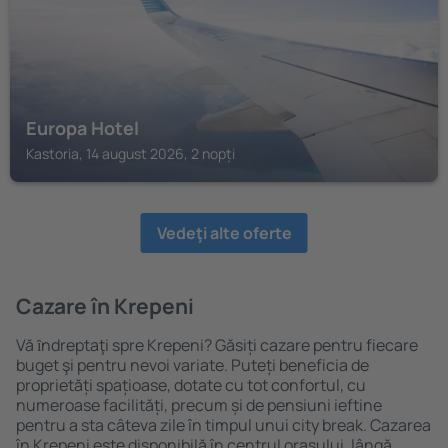
Europa Hotel
Kastoria, 14 august 2026, 2 nopți
Vedeţi alte oferte
Cazare în Krepeni
Vă ȋndreptaţi spre Krepeni? Găsiți cazare pentru fiecare
buget şi pentru nevoi variate. Puteți beneficia de
proprietăți spațioase, dotate cu tot confortul, cu
numeroase facilități, precum și de pensiuni ieftine
pentru a sta câteva zile în timpul unui city break. Cazarea
în Krepeni este disponibilă în centrul orașului, lângă