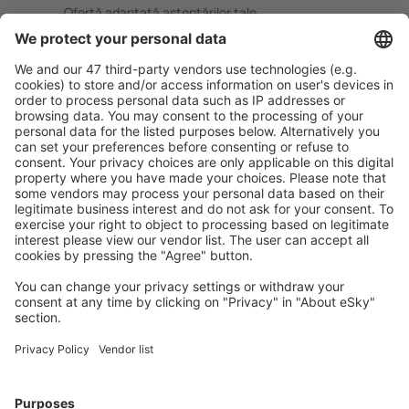
Ofertă adaptată aşteptărilor tale.
Planifică ȋn siguranţă
Rezervare fără griji cu opțiune gratuită de anulare.
Economiseşte mai mult
Prețuri atractive și oferte speciale pentru utilizatorii
conectați.
Cazarea preferată
Alege din peste 1,3 mil. de opţiuni: hoteluri, cabane,
apartamente și altele.
Cele mai căutate cazări de către utilizatorii eSky
Cazare în Grecia - Orașe populare