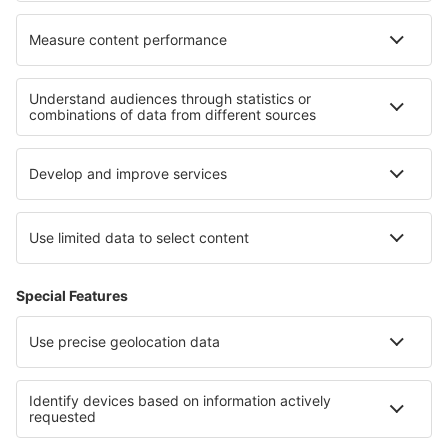
Cele mai bune locuri de cazare - regiuni
Cazare in Karpathos
Cazare in Kos
Cazare în Pelopones de Sud
Cazare in Creta
Cazare in Macedonia de Est și Tracia
Cazare in Chihuahua
Cazare in Parcul Național Gorczański
Cazare in Regiunea Sofia
Cazare in Wolfgangsee
Cazare in Middle Pomerania