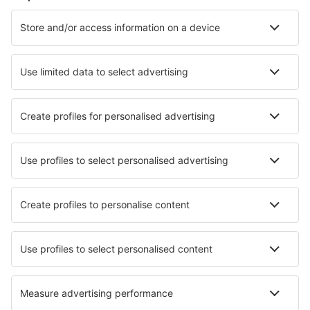
Cazare în Salonic
Cazare în Rethimnon
Cazare în Atena
Cazare în Paros
Cazare în Chania
Cazare în Komotini
Cazare în Ouranopolis
Cazare în Roda
Cazare în Peraia
Cazare în Heraklion
Cele mai bune locuri de cazare - orașe
Cazare în Hoyocasero
Cazare în Creaton
Cazare în Pott Shrigley
Cazare în Pottum
Cazare Faedo
Cazare în Rundhaug
Cazare în Laerdal
Cazare în Kopaonik
Cazare în Chatillon
Cazare în Chatres