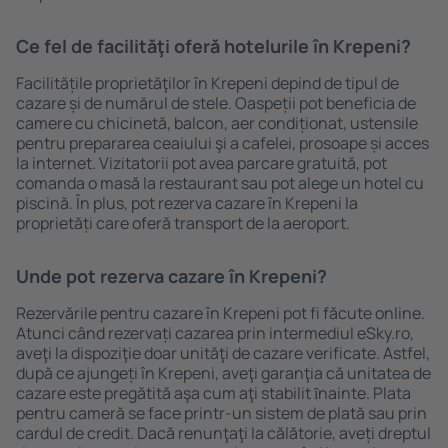
Ce fel de facilităţi oferă hotelurile în Krepeni?
Facilitățile proprietăţilor în Krepeni depind de tipul de
cazare și de numărul de stele. Oaspeții pot beneficia de
camere cu chicinetă, balcon, aer condiționat, ustensile
pentru prepararea ceaiului şi a cafelei, prosoape și acces
la internet. Vizitatorii pot avea parcare gratuită, pot
comanda o masă la restaurant sau pot alege un hotel cu
piscină. În plus, pot rezerva cazare în Krepeni la
proprietăți care oferă transport de la aeroport.
Unde pot rezerva cazare în Krepeni?
Rezervările pentru cazare în Krepeni pot fi făcute online.
Atunci când rezervați cazarea prin intermediul eSky.ro,
aveţi la dispoziţie doar unităţi de cazare verificate. Astfel,
după ce ajungeți în Krepeni, aveţi garanţia că unitatea de
cazare este pregătită aşa cum aţi stabilit ȋnainte. Plata
pentru cameră se face printr-un sistem de plată sau prin
cardul de credit. Dacă renunţaţi la călătorie, aveți dreptul