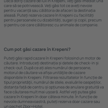
Dacă doriţi cazare de lux în Krepeni, veţi găsi imediat una
care să se potrivească. Veți găsi tot ce aveți nevoie
pentru vacanță sau călătoria de afaceri la destinația
aleasă. Puteți rezerva cazare în Krepeni cu facilități
pentru persoanele cu dizabilități, sugari și copii, precum
și pentru cei care călătoresc cu animale de companie.
Cum pot găsi cazare în Krepeni?
Puteți găsi rapid cazare în Krepeni folosind un motor de
căutare. Introduceți destinația și datele de check-in și
check-out. După ce ați ales numărul de persoane,
motorul de căutare va afișa unităţile de cazare
disponibile în Krepeni. Filtrarea rezultatelor în funcție de
tipul proprietăţii, numărul de stele, evaluările oaspeților,
distanța față de centru și opțiunea de anulare gratuită va
face căutarea mult mai ușoară. Astfel veți putea găsi
cazare în Krepeni în doar câteva minute. În funcție de
nevoile dumneavoastră, puteți rezerva doar cazare sau
un pachet Zbor+Hotel.