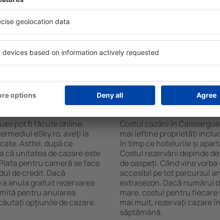
soane, motorul de căutare va
și de numărul de stele. Oasp
n Caissargues. Filtrarea
chicinetă, balcon, aer condi
tăţii, numărul de stele,
ceaiului şi a cafelei, prosoap
e centru și opțiunea de
avea parcare gratuită, pot 
t mai ușoară. Astfel veți
alege un hotel cu piscină. În
oar câteva minute. În
Caissargues la proprietăți c
teți rezerva doar cazare
 Caissargues?
Cât costă cazarea î
es pot fi făcute online.
Costul cazării în Caissargue
ermediul eSky.ro, aveţi la
mai ieftine proprietăți incl
icate. Astfel, după ce
în timp ce hotelurile și apa
ia că unitatea de cazare este
Costul rezervării depinde de
. Plata pentru cameră se face
de oaspeți. Când vine vorba
dul de credit. Dacă
accesibil pe tot parcursul an
e a anula gratuit rezervarea
extrasezon. Dacă numărul d
imită pentru anularea
mare, costul pentru fiecare 
ăutați opţiunile de cazare.
mai mult, rezervați cazare 
săptămână.