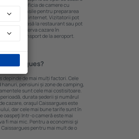
eții pot beneficia de camere cu
ționat, ustensile pentru prepararea
e și acces la internet. Vizitatorii pot
comanda o masă la restaurant sau pot
 plus, pot rezerva cazare în
are oferă transport de la aeroport.
n Caissargues?
s depinde de mai mulți factori. Cele
ud hanuri, pensiuni și zone de camping,
rtamentele sunt cele mai costisitoare.
 perioadă, durata șederii și numărul
 de cazare, oraşul Caissargues este
ului, dar cele mai bune tarife sunt în
e oaspeţi ȋntr-o cameră este mai
va fi mai mic. Pentru a economisi şi
în Caissargues pentru mai mult de o