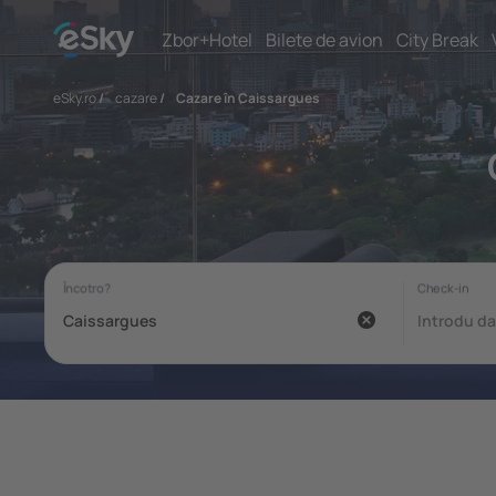
Zbor+Hotel
Bilete de avion
City Break
eSky.ro
/
cazare
/
Cazare în Caissargues