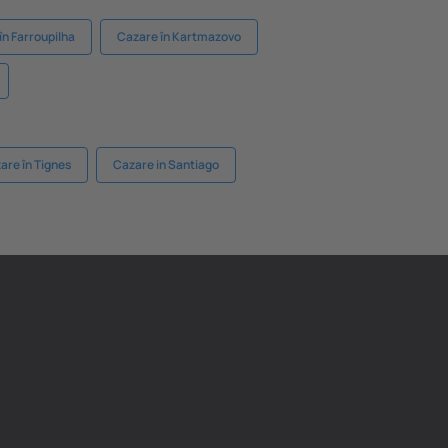
în Farroupilha
Cazare în Kartmazovo
are în Tignes
Cazare in Santiago