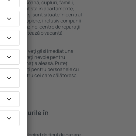
 singură persoană, cupluri, familii,
i. Oaspeţii pot sta în apartamente,
ră intimitate și sunt situate în centrul
ățile din apropiere, inclusiv companii
 public, magazine, centre de reparaţii
stracţie, garantează o vacanță
 Caissargues, veţi găsi imediat una
găsi tot ce aveți nevoie pentru
ceri la destinația aleasă. Puteți
s cu facilități pentru persoanele cu
, precum și pentru cei care călătoresc
feră hotelurile în
n Caissargues depind de tipul de cazare