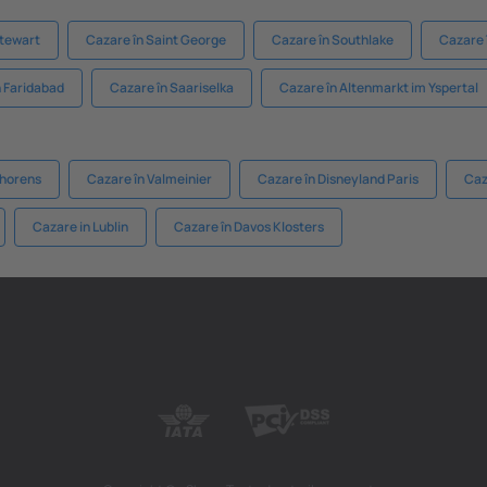
Stewart
Cazare în Saint George
Cazare în Southlake
Cazare 
n Faridabad
Cazare în Saariselka
Cazare în Altenmarkt im Yspertal
Thorens
Cazare în Valmeinier
Cazare în Disneyland Paris
Caz
Cazare in Lublin
Cazare în Davos Klosters