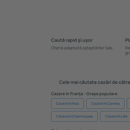
Caută rapid şi uşor
Pl
Ofertă adaptată aşteptărilor tale.
Re
gr
Cele mai căutate cazări de către 
Cazare în Franţa - Orașe populare
Cazare în Nisa
Cazare în Cannes
Cazare în Chamrousse
Cazare în Lille