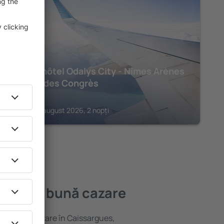
NIMES
Appart'hôtel Odalys City - Nîmes Arènes
- Palais des Congrès
131
€
Nimes, 28 august 2026, 2 nopți
cea mai bună cazare
variată de cazare în Caissargues,