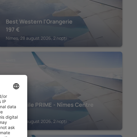
Best Western l'Orangerie
197
€
Nimes, 28 august 2026, 2 nopți
NIMES
Campanile PRIME - Nîmes Centre
145
€
Nimes, 28 august 2026, 2 nopți