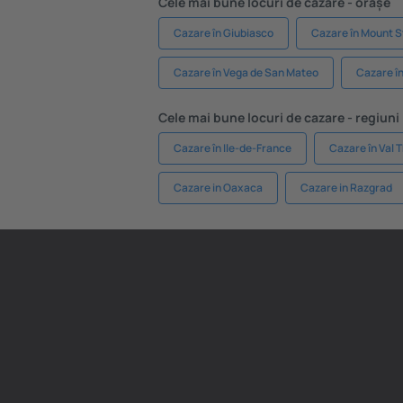
Cele mai bune locuri de cazare - orașe
Cazare în Giubiasco
Cazare în Mount 
Cazare în Vega de San Mateo
Cazare î
Cele mai bune locuri de cazare - regiuni
Cazare în Ile-de-France
Cazare în Val 
Cazare in Oaxaca
Cazare in Razgrad