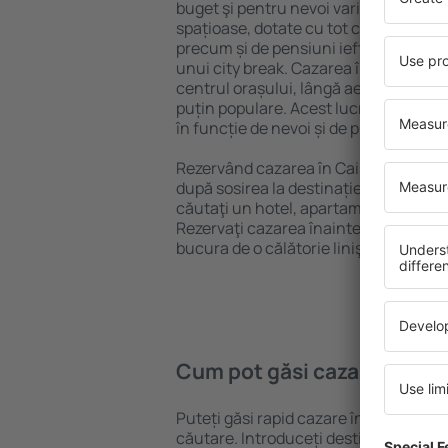
buget şi pentru nevoi variate. Puteți 
spațioase, dotate cu tot confortul, cu
precum și de pensiuni ieftine pentru a
unui city break. Cazarea în Caissargue
centrul orașului, lângă aeroport și în 
puțin populare. Acest lucru vă va ajut
în funcție de nevoi și de planurile ulte
Rezervând cazarea în Caissargues mai
după sosirea la destinație vă puteţi rel
căutaţi un hotel, apartament sau altă
Rezervaţi cazarea înainte de călătoria
bucura de o călătorie liniştită.
Cum pot găsi cazare în Ca
Puteți găsi rapid cazare în Caissargu
căutare. Introduceți destinația și dat