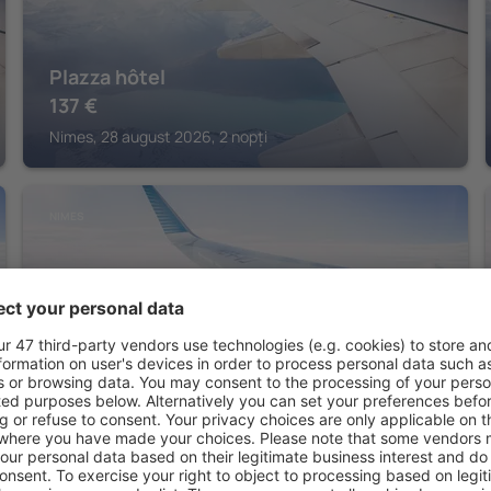
Plazza hôtel
137
€
Nimes, 28 august 2026, 2 nopți
NIMES
Royal Hotel
150
€
Nimes, 28 august 2026, 2 nopți