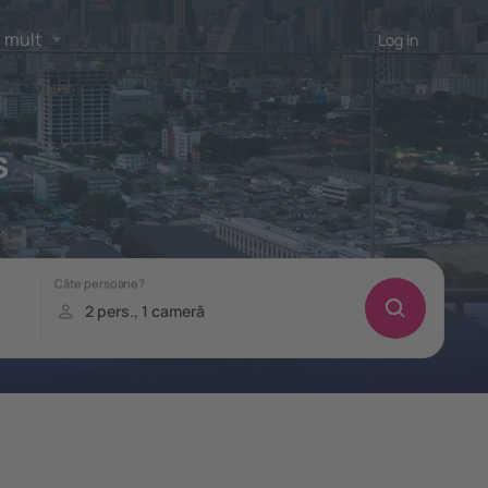
 mult
Log in
s
!