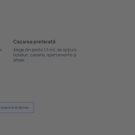
Cazarea preferată
le
Alege din peste 1,3 mil. de opţiuni:
hoteluri, cabane, apartamente și
altele.
azare în Arâches