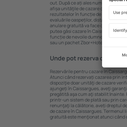
out. După ce ați ales numărul de per
afișa unităţile de cazare disponibile î
rezultatelor în funcție de tipul proprie
evaluările oaspeților, distanța față d
anulare gratuită va face căutarea mul
putea găsi cazare în Caissargues în d
funcție de nevoile dumneavoastră, pu
sau un pachet Zbor+Hotel.
Unde pot rezerva cazare în
Rezervările pentru cazare în Caissargu
Atunci când rezervați cazarea prin int
dispoziţie doar unităţi de cazare verif
ajungeți în Caissargues, aveţi garanţ
pregătită aşa cum aţi stabilit ȋnainte
printr-un sistem de plată sau prin car
renunţaţi la călătorie, aveți dreptul d
de cazare în Caissargues. Termenul l
gratuită este menţionat atunci când c