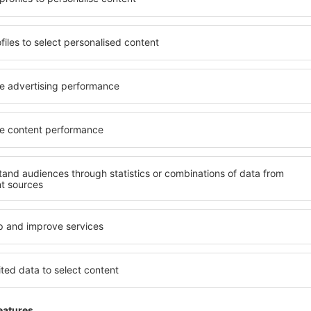
beneficia de proprietăți
inclusiv proprietăți pentru o
 numeroase facilități,
persoane ȋn vârstă și grupur
 sta câteva zile în timpul
hoteluri și pensiuni care ofe
s este disponibilă în
orașului Caissargues. Facilit
cartiere sau regiuni mai
de închirieri auto, transport
a să găsiţi unităţi de cazare
și locuri de relaxare sau di
rioare.
extraordinară.
 devreme, aveți garanţia că
Dacă doriţi cazare de lux în
axa, fără a fi nevoie să
care să se potrivească. Veți 
 unitate de cazare.
vacanță sau călătoria de afa
 spre Caissargues și vă veţi
rezerva cazare în Caissargue
dizabilități, sugari și copii
cu animale de companie.
issargues?
Ce fel de facilităţi o
Caissargues?
es folosind un motor de
ele de check-in și check-
Facilitățile proprietăţilor î