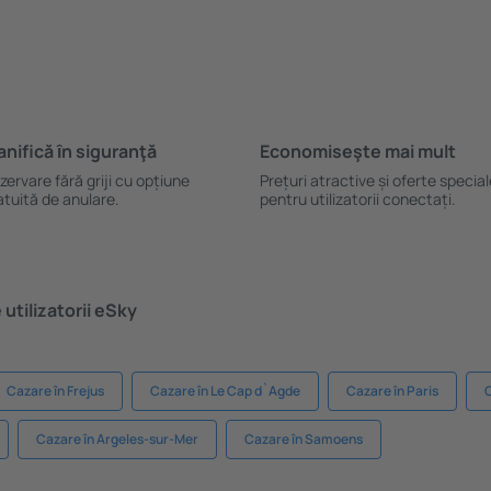
anifică ȋn siguranţă
Economiseşte mai mult
zervare fără griji cu opțiune
Prețuri atractive și oferte specia
atuită de anulare.
pentru utilizatorii conectați.
utilizatorii eSky
Cazare în Frejus
Cazare în Le Cap d`Agde
Cazare în Paris
C
Cazare în Argeles-sur-Mer
Cazare în Samoens