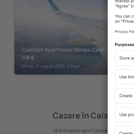
NIMES
Comfort Aparthotel Nimes Centre
118
€
Nimes, 21 august 2026, 2 nopți
Cazare în Caissargu
Vă ȋndreptaţi spre Caissargues? Găsiț