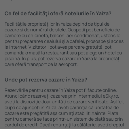
Ce fel de facilităţi oferă hotelurile în Yaiza?
Facilitățile proprietăţilor în Yaiza depind de tipul de
cazare și de numărul de stele. Oaspeții pot beneficia de
camere cu chicinetă, balcon, aer condiționat, ustensile
pentru prepararea ceaiului şi a cafelei, prosoape și acces
la internet. Vizitatorii pot avea parcare gratuită, pot
comanda o masă la restaurant sau pot alege un hotel cu
piscină. În plus, pot rezerva cazare în Yaiza la proprietăți
care oferă transport de la aeroport.
Unde pot rezerva cazare în Yaiza?
Rezervările pentru cazare în Yaiza pot fi făcute online.
Atunci când rezervați cazarea prin intermediul eSky.ro,
aveţi la dispoziţie doar unităţi de cazare verificate. Astfel,
după ce ajungeți în Yaiza, aveţi garanţia că unitatea de
cazare este pregătită aşa cum aţi stabilit ȋnainte. Plata
pentru cameră se face printr-un sistem de plată sau prin
cardul de credit. Dacă renunţaţi la călătorie, aveți dreptul