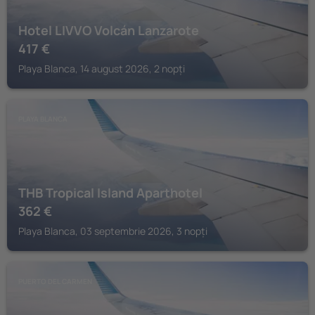
Hotel LIVVO Volcán Lanzarote
417
€
Playa Blanca, 14 august 2026, 2 nopți
PLAYA BLANCA
THB Tropical Island Aparthotel
362
€
Playa Blanca, 03 septembrie 2026, 3 nopți
PUERTO DEL CARMEN