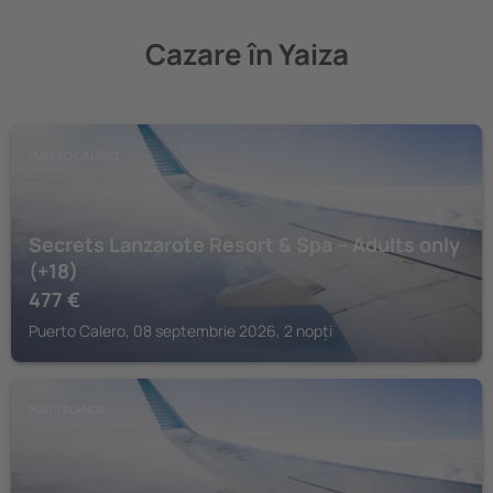
Cazare în Yaiza
PUERTO CALERO
Secrets Lanzarote Resort & Spa – Adults only
(+18)
477
€
Puerto Calero, 08 septembrie 2026, 2 nopți
PLAYA BLANCA