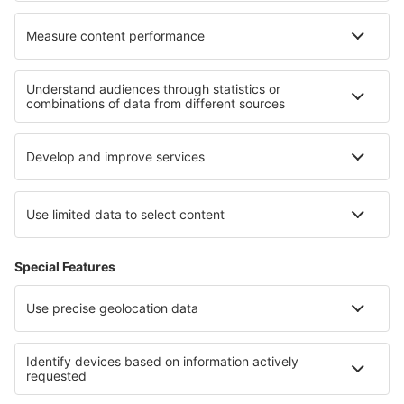
Cele mai bune locuri de cazare - regiuni
Cazare in Lanzarote
Cazare in Ibiza
Cazare in Țara Bascilor
Cazare în Sierra Nevada
Cazare in Formentera
Cazare in Al Wadi al Jadid
Cazare În Mures județul
Cazare in Podhale and Orava
Cazare in Goa
Cazare în Emiratele Arabe Unite