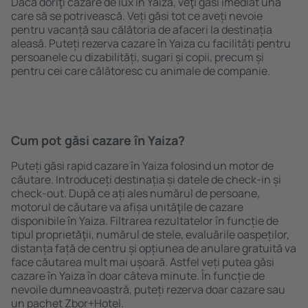
Dacă doriţi cazare de lux în Yaiza, veţi găsi imediat una
care să se potrivească. Veți găsi tot ce aveți nevoie
pentru vacanță sau călătoria de afaceri la destinația
aleasă. Puteți rezerva cazare în Yaiza cu facilități pentru
persoanele cu dizabilități, sugari și copii, precum și
pentru cei care călătoresc cu animale de companie.
Cum pot găsi cazare în Yaiza?
Puteți găsi rapid cazare în Yaiza folosind un motor de
căutare. Introduceți destinația și datele de check-in și
check-out. După ce ați ales numărul de persoane,
motorul de căutare va afișa unităţile de cazare
disponibile în Yaiza. Filtrarea rezultatelor în funcție de
tipul proprietăţii, numărul de stele, evaluările oaspeților,
distanța față de centru și opțiunea de anulare gratuită va
face căutarea mult mai ușoară. Astfel veți putea găsi
cazare în Yaiza în doar câteva minute. În funcție de
nevoile dumneavoastră, puteți rezerva doar cazare sau
un pachet Zbor+Hotel.