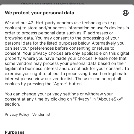
Ofertă adaptată aşteptărilor tale.
Planifică ȋn siguranţă
Rezervare fără griji cu opțiune gratuită de anulare.
Economiseşte mai mult
Prețuri atractive și oferte speciale pentru utilizatorii
conectați.
Cazarea preferată
Alege din peste 1,3 mil. de opţiuni: hoteluri, cabane,
apartamente și altele.
Cele mai căutate cazări de către utilizatorii eSky
Cazare în Spania - Orașe populare