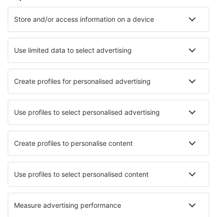
Cazare în Marbella
Cazare în Madrid
Cazare în Barcelona
Cazare în Malaga
Cazare în Mijas
Cazare în Golf Del Sur
Cazare în Burgos
Cazare în Calafell
Cazare în Teulada
Cazare în Torroella de Montgri
Cele mai bune locuri de cazare - orașe
Cazare în Morris Plains
Cazare în Stefan Voda
Cazare în Nuncq-Hautecote
Cazare în Asarum
Cazare în Mikri Vigla
Cazare în Dunblane
Cazare în Kisjakabfalva
Cazare în Leuc
Cazare în Sainte-Marie-aux-Mines
Cazare în Pereira Barreto