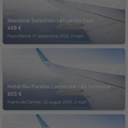
Iberostar Selection Lanzarote Park
458
€
Playa Blanca, 01 septembrie 2026, 2 nopți
PUERTO DEL CARMEN
Hotel Riu Paraiso Lanzarote - All Inclusive
605
€
Puerto del Carmen, 22 august 2026, 2 nopți
PLAYA BLANCA