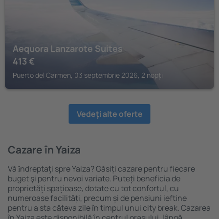
Aequora Lanzarote Suites
413
€
Puerto del Carmen, 03 septembrie 2026, 2 nopți
Vedeţi alte oferte
Cazare în Yaiza
Vă ȋndreptaţi spre Yaiza? Găsiți cazare pentru fiecare
buget şi pentru nevoi variate. Puteți beneficia de
proprietăți spațioase, dotate cu tot confortul, cu
numeroase facilități, precum și de pensiuni ieftine
pentru a sta câteva zile în timpul unui city break. Cazarea
în Yaiza este disponibilă în centrul orașului, lângă